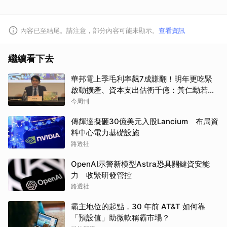
內容已至結尾。請注意，部分內容可能未顯示。
查看資訊
繼續看下去
華邦電上季毛利率飆7成賺翻！明年更吃緊
啟動擴產、資本支出估衝千億：黃仁勳若想
到，早入主記憶體廠
今周刊
傳輝達擬砸30億美元入股Lancium 布局資
料中心電力基礎設施
路透社
OpenAI示警新模型Astra恐具關鍵資安能
力 收緊研發管控
路透社
霸主地位的起點，30 年前 AT&T 如何靠
「預設值」助微軟稱霸市場？