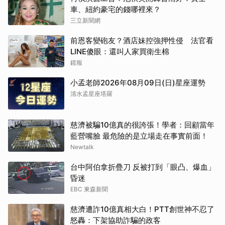
車、紐約豪宅的錢哪裡來？
三立新聞網
前恩客變砲友？酒店妹控強押性侵 法官看
LINE傻眼：還叫人家買衛生棉
鏡報
小孟老師2026年08月09日(日)星座運勢
清水孟星座塔羅
慈濟被騙10億真的很誇張！學者：回顧當年
藍營嘴臉 最危險的是立場走在事實前面！
Newtalk
台中阿伯拿折疊刀 反被打到「眼凸、爆血」
昏迷
EBC 東森新聞
慈濟遭詐10億真相大白！PTT創世神不忍了
怒轟：下架協助詐騙的政客