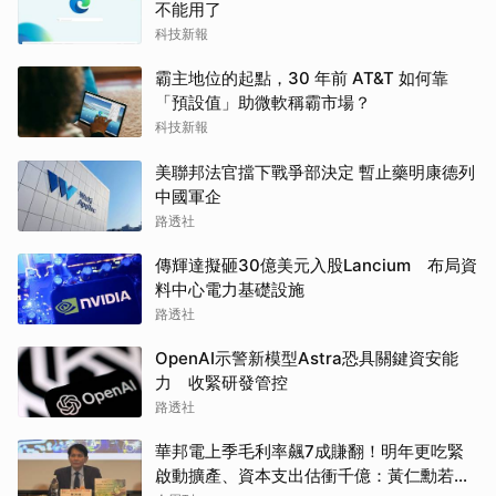
不能用了
科技新報
霸主地位的起點，30 年前 AT&T 如何靠
「預設值」助微軟稱霸市場？
科技新報
美聯邦法官擋下戰爭部決定 暫止藥明康德列
中國軍企
路透社
傳輝達擬砸30億美元入股Lancium 布局資
料中心電力基礎設施
路透社
OpenAI示警新模型Astra恐具關鍵資安能
力 收緊研發管控
路透社
華邦電上季毛利率飆7成賺翻！明年更吃緊
啟動擴產、資本支出估衝千億：黃仁勳若想