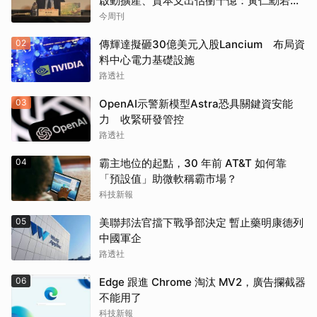
啟動擴產、資本支出估衝千億：黃仁勳若想
到，早入主記憶體廠
今周刊
02
傳輝達擬砸30億美元入股Lancium 布局資
料中心電力基礎設施
路透社
03
OpenAI示警新模型Astra恐具關鍵資安能
力 收緊研發管控
路透社
04
霸主地位的起點，30 年前 AT&T 如何靠
「預設值」助微軟稱霸市場？
科技新報
05
美聯邦法官擋下戰爭部決定 暫止藥明康德列
中國軍企
路透社
06
Edge 跟進 Chrome 淘汰 MV2，廣告攔截器
不能用了
科技新報