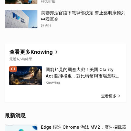
科技新報
美聯邦法官擋下戰爭部決定 暫止藥明康德列
中國軍企
路透社
查看更多Knowing
最近1小時結果
01
圖窮匕見的國會大戲！美國 Clarity
Act 臨陣撤退，對比特幣與市場意味著
什麼？
Knowing
查看更多
最新消息
Edge 跟進 Chrome 淘汰 MV2，廣告攔截器