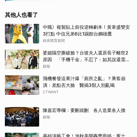
其他人也看了
中職》複製貼上前役逆轉劇本！黃韋盛雙安
3打點 中信兄弟6比1踢館台鋼雄鷹
緯來體育新聞
婆媳隔空撕破臉？台玻夫人還原長子離世2
原因 「手機千金」不忍了：如其說還需要
離開嗎？
鏡報
飛機餐發這果汁爆「廁所之亂」？乘客崩
潰：差點丟大臉 醫揭3類人別亂喝
CTWANT
陳嘉宏專欄：要刪就刪 各人造業各人擔
鏡報
再槓演藝工會！池秋美開轟曹雨婷：賓士