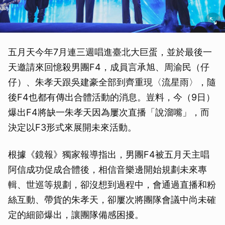
五月天今年7月連三週唱進臺北大巨蛋，並於最後一
天邀請來回憶殺男團F4，成員言承旭、周渝民（仔
仔）、朱孝天跟吳建豪全部到齊重現〈流星雨〉，隨
後F4也都有傳出合體活動的消息。豈料，今（9日）
爆出F4將缺一朱孝天因為屢次直播「說溜嘴」，而
決定以F3形式來展開未來活動。
根據《鏡報》獨家報導指出，男團F4被五月天主唱
阿信成功促成合體後，相信音樂邊開始規劃未來專
輯、世巡等規劃，卻沒想到過程中，會通過直播和粉
絲互動、帶貨的朱孝天，卻屢次將團隊會議中尚未確
定的細節爆出，讓團隊備感困擾。