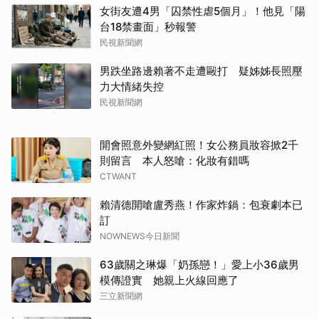
女街友遭4男「囚禁性虐5個月」！他見「陽
台18禁畫面」秒報警
民視新聞網
男跌坐路邊賴著不走遭毆打 疑姊姊長照壓
力大情緒失控
民視新聞網
開會照意外變網紅照！女公務員妝容掀2千
則留言 本人怒嗆：化妝有錯嗎
CTWANT
賴清德開嗆盧秀燕！作家炸鍋：包衰劇本已
訂
NOWNEWS今日新聞
63歲關之琳爆「奶孫戀！」愛上小36歲男
模傳證實 她親上火線回應了
三立新聞網