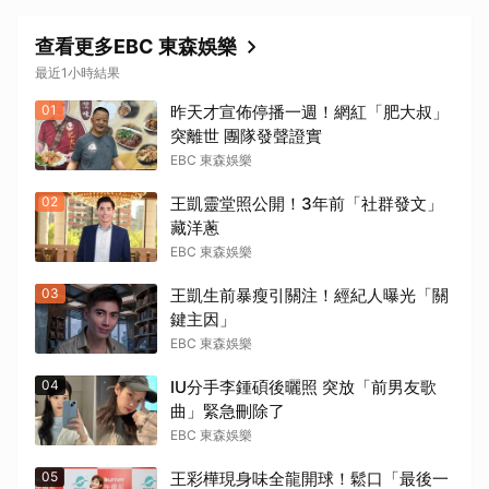
查看更多EBC 東森娛樂
最近1小時結果
01
昨天才宣佈停播一週！網紅「肥大叔」
突離世 團隊發聲證實
EBC 東森娛樂
02
王凱靈堂照公開！3年前「社群發文」
藏洋蔥
EBC 東森娛樂
03
王凱生前暴瘦引關注！經紀人曝光「關
鍵主因」
EBC 東森娛樂
04
IU分手李鍾碩後曬照 突放「前男友歌
曲」緊急刪除了
EBC 東森娛樂
05
王彩樺現身味全龍開球！鬆口「最後一