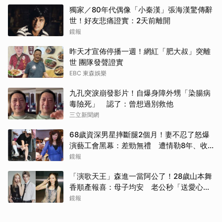
獨家／80年代偶像「小秦漢」張海漢驚傳辭
世！好友悲痛證實：2天前離開
鏡報
昨天才宣佈停播一週！網紅「肥大叔」突離
世 團隊發聲證實
EBC 東森娛樂
九孔突淚崩發影片！自爆身障外甥「染腸病
毒險死」 認了：曾想過別救他
三立新聞網
68歲資深男星摔斷腿2個月！妻不忍了怒爆
演藝工會黑幕：差勁無禮 遭情勒8年、收
二手探病禮
鏡報
「演歌天王」森進一當阿公了！28歲山本舞
香順產報喜：母子均安 老公秒「送愛心」
閃炸
鏡報