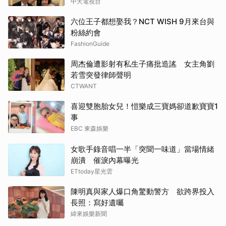
中天電視台
六位王子都想娶我？NCT WISH 9月來台與
粉絲約會
FashionGuide
周杰倫遭影射有私生子痛批造謠 女主角劉
若雪突發律師聲明
CTWANT
喜迎雙胞胎女兒！愷樂成三寶媽卻道歉寶寶1
事
EBC 東森娛樂
女歌手錄音唱一半「突聞一味道」當場情緒
崩潰 催淚內幕曝光
ETtoday星光雲
陳明真與家人爆口角驚動警方 欲跨界投入
長照：寫好遺囑
緯來娛樂新聞