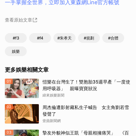
一手掌握全世界，立即加入東森網Line官方帳號
查看原始文章
#f3
#f4
#朱孝天
#規劃
#合體
娛樂
更多娛樂相關文章
01
愷樂在台灣生了！雙胞胎35週早產「一度使
用呼吸器」 親曝寶寶狀況
緯來娛樂新聞
02
周杰倫遭影射藏私生子喊告 女主角劉若雪
發聲了
壹蘋新聞網
03
摯友外貌神似王凱「母親相擁痛哭」 《百