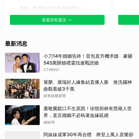
其他（歡迎貼文分享你的看法）
查看所有選項
最新消息
小刀14年婚姻告終！昔包直升機求婚 豪砸
545萬辦婚禮還找連戰證婚
CTWANT
展榮、展瑞好人緣集結直播人脈 推洗腦神
曲觀看破3千萬
緯來娛樂新聞
蕭敬騰鬆口不生原因！珍惜與林有慧兩人世
取消
界，直言婚姻不必執著血緣延續
姊妹淘
阿妹妹成軍30年再合體 將登上萬人音樂節