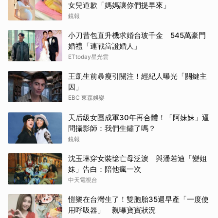
女兒道歉「媽媽讓你們提早來」
鏡報
小刀昔包直升機求婚台玻千金 545萬豪門
婚禮「連戰當證婚人」
ETtoday星光雲
王凱生前暴瘦引關注！經紀人曝光「關鍵主
因」
EBC 東森娛樂
天后級女團成軍30年再合體！「阿妹妹」逼
問攝影師：我們生鏽了嗎？
鏡報
沈玉琳穿女裝憶亡母泛淚 與潘若迪「變姐
妹」告白：陪他瘋一次
中天電視台
愷樂在台灣生了！雙胞胎35週早產「一度使
用呼吸器」 親曝寶寶狀況