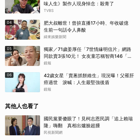
味人生》製作人現身悼念：殺青了
TVBS
04
肥大叔離世！曾拚直播17小時、年收破億
生前一句話令人鼻酸
緯來娛樂新聞
05
獨家／71歲姜厚任「7世情緣明信片」網路
同款賣3張10元！ 女友童芯稱智商146「台
大3碩1博」 台灣大學回應了！
鏡報
06
42歲女星「賣蔥抓餅維生」現況曝！父罹肝
癌過世 淚喊：人生最堅強後盾
鏡報
其他人也看了
國民黨要傻眼了！見柯志恩民調「追上賴瑞
隆」嗨翻 真相出爐臉超腫
民視新聞網