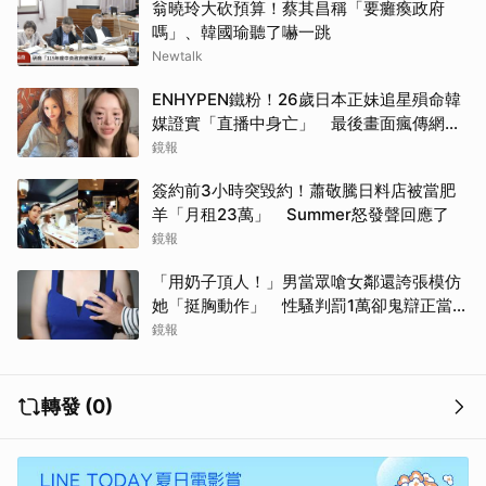
翁曉玲大砍預算！蔡其昌稱「要癱瘓政府
嗎」、韓國瑜聽了嚇一跳
Newtalk
ENHYPEN鐵粉！26歲日本正妹追星殞命韓
媒證實「直播中身亡」 最後畫面瘋傳網痛
心：網暴害死人
鏡報
簽約前3小時突毀約！蕭敬騰日料店被當肥
羊「月租23萬」 Summer怒發聲回應了
鏡報
「用奶子頂人！」男當眾嗆女鄰還誇張模仿
她「挺胸動作」 性騷判罰1萬卻鬼辯正當防
衛
鏡報
轉發 (0)