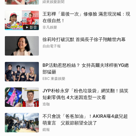
緯來娛樂新聞
王彩樺「最後一次」修修臉 滿意現況喊：現
在很自然！
影音
非凡娛樂
徐莉玲打破沉默 首揭長子徐子翔離世內幕
自由電子報
BP活動惹怒粉絲？ 女持高爾夫球桿衝YG總
部猛砸
EBC 東森娛樂
JYP朴軫永穿「粉色垃圾袋」網笑翻！搞笑
短劇零偶包 4大迷因造型一次看
造咖
不只會說「爸爸加油」！AKIRA曝4歲兒超
萌童言 父親節願望全說了
鏡報