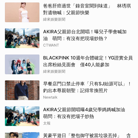
爸爸肝癌過世「錄音室聞到味道」 林琇琪
對遺物喊：父親節快樂
緯來娛樂新聞
AKIRA父親節台北開唱！曝兒子學會喊加
油 萌問：有沒有把現場炒熱？
CTWANT
BLACKPINK 10週年合體確定！YG證實全員
出席粉絲見面會 僅40人能參加
緯來娛樂新聞
早餐店門口禁止停車「只有SJ始源可以」！
釣出本尊親朝聖：記得常換照片
Newtalk
AKIRA父親節開唱曝4歲兒學媽媽喊加油
萌問：有沒有把場子炒熱
太報
黃豪平遊日「整包御守被當垃圾丟掉」 含