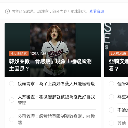
內容已至結尾。請注意，部分內容可能未顯示。
查看資訊
4天後結束
126人已投
2天後結束
韓娛圈掀「骨感瘦」現象！極端風潮
亞莉安
主因是？
看？
鏡頭需求：為了上鏡好看藝人只能極端瘦
儘管
大眾審查：稍微變胖就被認為沒做好自我
尊重
管理
不論
公司管理：嚴苛體重限制導致身形走向極
端
其他