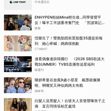
中央通訊社
ENHYPEN粉絲Mina輕生後…同學發聲平
反！曝半工半讀重考奮鬥史 「苦讀筆記」
曝光惹鼻酸
鏡報
愷樂生了！雙胞胎因前置胎盤35週提前報
到 她心疼喊：媽媽很抱歉
CTWANT
邊看偶像邊拚韓國行 《2026 SBS歌謠大
戰SUMMER》TVBS直播祭追星福利
鏡週刊
陳妍希曼谷放風9歲小星星 戴墨鏡像陳
曉、咧嘴笑又神似媽媽太有戲
姊妹淘
白髮人送黑髮人！台玻夫人首發聲曝喪子之
痛 直言同情張柏芝處境