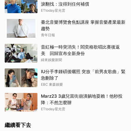
淚翻找：沒得到任何補償
ETtoday星光雲
臺北音樂博覽會焦點講座 掌握音樂產業最新
趨勢
青年日報
昔紅極一時突消失！閻奕格歌唱比賽後返
美 回歸宣布全新身份
緯來娛樂新聞
IU分手李鍾碩後曬照 突放「前男友歌曲」緊
急刪除了
EBC 東森娛樂
Marz23 3歲兒當街崩潰躺地耍賴！他秒投
降：不然怎麼辦
ETtoday星光雲
繼續看下去