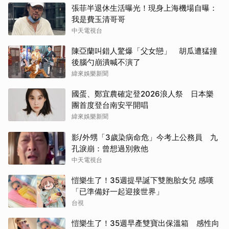
張菲半退休生活曝光！現身上海機場自曝：
我是費玉清哥哥
中天電視台
陳亞蘭叫錯人驚爆「父女戀」 胡瓜遭猛撞
後腦勺崩潰喊不演了
緯來娛樂新聞
國蛋、鄭宜農確定登2026浪人祭 日本樂
團首度登台南安平開唱
緯來娛樂新聞
影/外甥「3歲染病命危」今考上公務員 九
孔淚崩：曾想過別救他
中天電視台
愷樂生了！35週提早誕下雙胞胎女兒 感嘆
「已準備好一起迎接世界」
台視
愷樂生了！35週早產雙寶出保溫箱 感性向