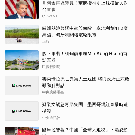
川習會再添變數？華府擬推史上規模最大對
台軍售
CTWANT
歐洲熱浪蔓延中歐與南歐 奧地利創41.2度
高溫、匈牙利關核電廠限電
上報
脫下軍裝！緬甸前軍頭Min Aung Hlaing首
訪泰國
民視新聞網
委內瑞拉流亡異議人士返國 將與政府正式啟
動和解對話
中央廣播電臺
疑發文觸怒毒梟集團 墨西哥網紅直播時遭
槍殺
中央通訊社
國庫拉警報？中國「全球大追稅」下場恐超