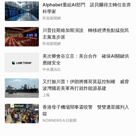
Alphabet重組AI部門 諾貝爾得主轉任首席
科學家
民視新聞網
川普拉斯維加斯演說 轉移經濟焦點猛批民
主黨進步派
民視新聞網
美次卿會谷立言：美台合作 確保AI關鍵供
應鏈安全
中央通訊社
又打臉川普！伊朗將獲荷莫茲控制權 威脅
波灣國若美軍再打就炸能源基建
上報
香港母子機場鬧事還咬警 雙雙遭星國判入
獄
NOWNEWS今日新聞