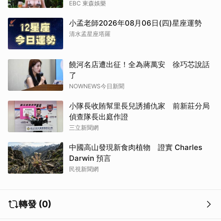
EBC 東森娛樂
小孟老師2026年08月06日(四)星座運勢
清水孟星座塔羅
饒河名店遭出征！全為蔣萬安 徐巧芯說話
了
NOWNEWS今日新聞
小隊長收賄幫里長兒誘捕仇家 前新莊分局
偵查隊長出庭作證
三立新聞網
中國高山發現新食肉植物 證實 Charles
Darwin 預言
民視新聞網
轉發 (0)