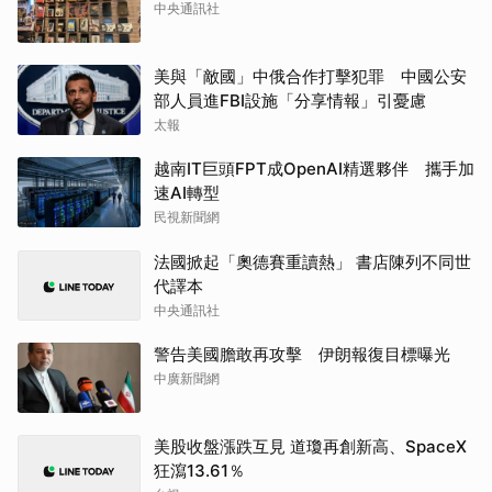
中央通訊社
美與「敵國」中俄合作打擊犯罪 中國公安
部人員進FBI設施「分享情報」引憂慮
太報
越南IT巨頭FPT成OpenAI精選夥伴 攜手加
速AI轉型
民視新聞網
法國掀起「奧德賽重讀熱」 書店陳列不同世
代譯本
中央通訊社
警告美國膽敢再攻擊 伊朗報復目標曝光
中廣新聞網
美股收盤漲跌互見 道瓊再創新高、SpaceX
狂瀉13.61％