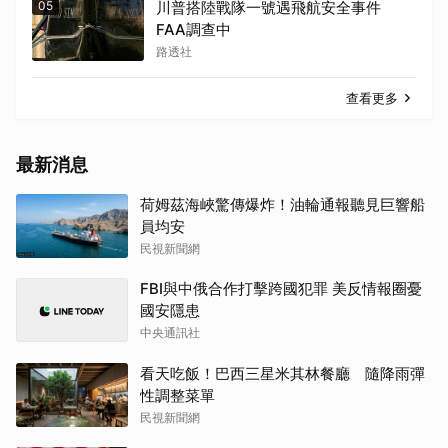
05
川普搭陸戰隊一號遇飛航安全事件
FAA調查中
路透社
查看更多
最新消息
荷姆茲海峽驚傳爆炸！油輪通報聽見巨響船
員均安
民視新聞網
FBI與中俄合作打擊跨國犯罪 美反情報圈憂
國安隱患
中央通訊社
看天吃飯！巴西三星米其林餐廳 隨降雨彈
性調整菜單
民視新聞網