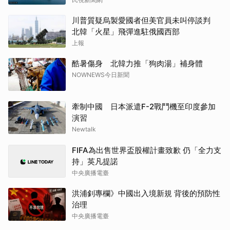
川普質疑烏製愛國者但美官員未叫停談判
北韓「火星」飛彈進駐俄國西部
上報
酷暑傷身 北韓力推「狗肉湯」補身體
NOWNEWS今日新聞
牽制中國 日本派遣F-2戰鬥機至印度參加
演習
Newtalk
FIFA為出售世界盃股權計畫致歉 仍「全力支
持」英凡提諾
中央廣播電臺
洪浦釗專欄》中國出入境新規 背後的預防性
治理
中央廣播電臺