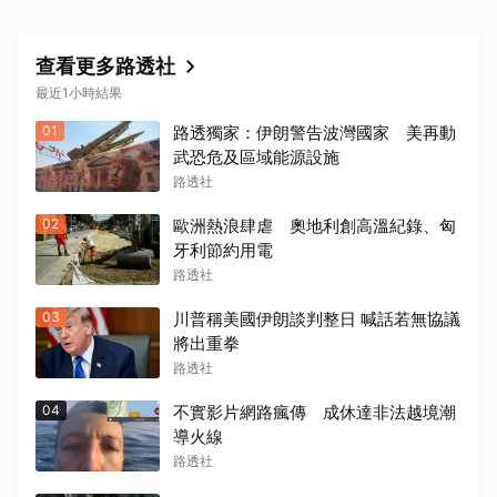
查看更多路透社
最近1小時結果
01
路透獨家：伊朗警告波灣國家 美再動
武恐危及區域能源設施
路透社
02
歐洲熱浪肆虐 奧地利創高溫紀錄、匈
牙利節約用電
路透社
03
川普稱美國伊朗談判整日 喊話若無協議
將出重拳
路透社
04
不實影片網路瘋傳 成休達非法越境潮
導火線
路透社