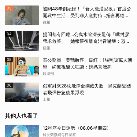
03
被關48年創紀錄！「食人魔漢尼拔」首度公
開獄中生活：受到非人道對待...揚言再絕食
抗議
鏡報
04
提問都有回應…公寓水管深夜驚傳「嘴封膠
帶求救聲」 她報警後離奇消音嚇壞：恐凶
多吉少
鏡報
05
泰公務員「美豔妝容」爆紅！1張照吸萬人朝
聖 網無視酸民狂讚：媽媽真漂亮
鏡週刊
06
俄軍射來28枚飛彈全攔截失敗 烏克蘭愛國
者飛彈告急後果浮現
上報
其他人也看了
12星座今日運勢〈08.06星期四〉
科技紫微網每日星座