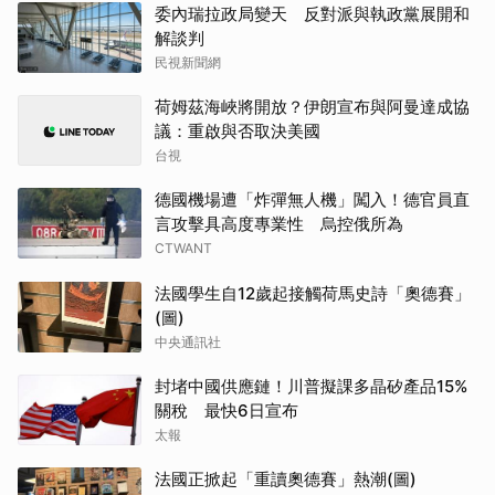
委內瑞拉政局變天 反對派與執政黨展開和
解談判
民視新聞網
荷姆茲海峽將開放？伊朗宣布與阿曼達成協
議：重啟與否取決美國
台視
德國機場遭「炸彈無人機」闖入！德官員直
言攻擊具高度專業性 烏控俄所為
CTWANT
法國學生自12歲起接觸荷馬史詩「奧德賽」
(圖)
中央通訊社
封堵中國供應鏈！川普擬課多晶矽產品15%
關稅 最快6日宣布
太報
法國正掀起「重讀奧德賽」熱潮(圖)