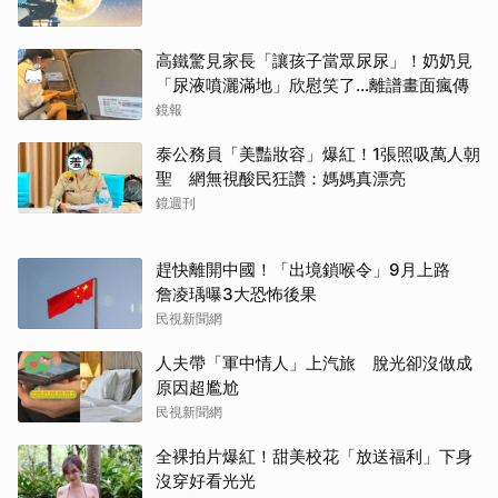
高鐵驚見家長「讓孩子當眾尿尿」！奶奶見
「尿液噴灑滿地」欣慰笑了…離譜畫面瘋傳
鏡報
泰公務員「美豔妝容」爆紅！1張照吸萬人朝
聖 網無視酸民狂讚：媽媽真漂亮
鏡週刊
趕快離開中國！「出境鎖喉令」9月上路
詹凌瑀曝3大恐怖後果
民視新聞網
人夫帶「軍中情人」上汽旅 脫光卻沒做成
原因超尷尬
民視新聞網
全裸拍片爆紅！甜美校花「放送福利」下身
沒穿好看光光