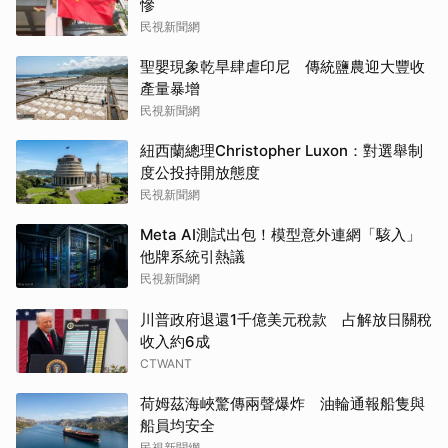
慘
民視新聞網
聖嬰現象乾旱肆虐印尼 傳統鹽農迎大豐收
產量暴增
民視新聞網
紐西蘭總理Christopher Luxon：對選舉制
度公投持開放態度
民視新聞網
Meta AI測試出包！模型意外連網「駭入」
他牌系統引熱議
民視新聞網
川普政府退還1千億美元稅款 占解放日關稅
收入約6成
CTWANT
荷姆茲海峽驚傳兩聲爆炸 油輪通報船隻與
船員均安全
民視新聞網