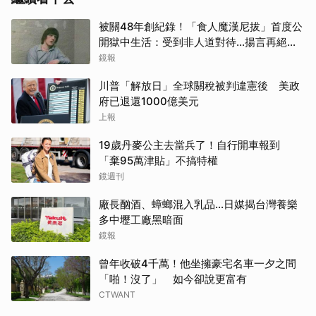
被關48年創紀錄！「食人魔漢尼拔」首度公
開獄中生活：受到非人道對待...揚言再絕食
抗議
鏡報
川普「解放日」全球關稅被判違憲後 美政
府已退還1000億美元
取消
上報
19歲丹麥公主去當兵了！自行開車報到
「棄95萬津貼」不搞特權
鏡週刊
廠長酗酒、蟑螂混入乳品...日媒揭台灣養樂
多中壢工廠黑暗面
鏡報
曾年收破4千萬！他坐擁豪宅名車一夕之間
「啪！沒了」 如今卻說更富有
CTWANT