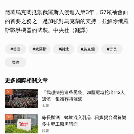
隨著烏克蘭抵禦俄羅斯入侵進入第3年，G7領袖會面
的首要之務之一是加強對烏克蘭的支持，並解除俄羅
斯戰爭機器的武裝。中央社（翻譯）
#美國
#俄羅斯
#制裁
#烏克蘭
#官員
國際
更多國際相關文章
01
「我想擁抱這些屍袋」加薩廢墟挖出112人
遺骸 集體葬禮催淚
太報
02
廠長酗酒、蟑螂混入乳品...日媒揭台灣養樂
多中壢工廠黑暗面
鏡報