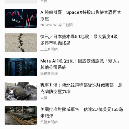
台視
AI燒錢引憂 SpaceX持股出售解禁恐再禁
添壓
NOWNEWS今日新聞
快訊／日本熊本爆5.1地震！最大震度4級
多縣市明顯搖晃
三立新聞網
Meta AI測試出包！因設定錯誤竟「駭入」
其他公司系統
民視新聞網
戰事升溫！傳北韓飛彈部隊進駐俄西部 烏
克蘭防空壓力增
太報
美國批准對挪威軍售 估達2.7億美元155毫
米砲彈
民視新聞網