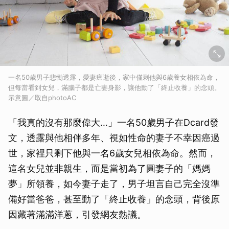
一名50歲男子悲慟透露，愛妻癌逝後，家中僅剩他與6歲養女相依為命，
但每當看到女兒，滿腦子都是亡妻身影，讓他動了「終止收養」的念頭。
示意圖／取自photoAC
「我真的沒有那麼偉大…」一名50歲男子在Dcard發
文，透露與他相伴多年、視如性命的妻子不幸因癌過
世，家裡只剩下他與一名6歲女兒相依為命。然而，
這名女兒並非親生，而是當初為了圓妻子的「媽媽
夢」所領養，如今妻子走了，男子坦言自己完全沒準
備好當爸爸，甚至動了「終止收養」的念頭，背後原
因藏著滿滿洋蔥，引發網友熱議。