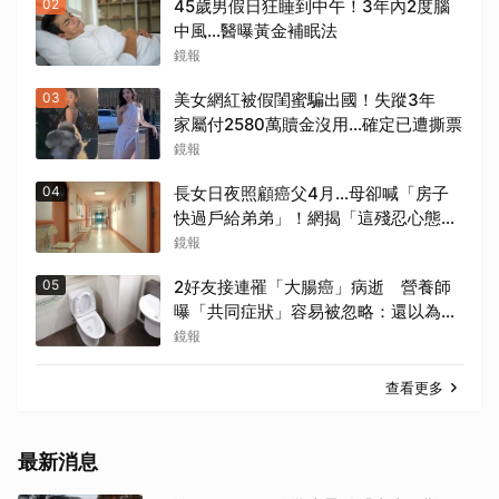
02
45歲男假日狂睡到中午！3年內2度腦
中風…醫曝黃金補眠法
鏡報
03
美女網紅被假閨蜜騙出國！失蹤3年
家屬付2580萬贖金沒用…確定已遭撕票
鏡報
04
長女日夜照顧癌父4月…母卻喊「房子
快過戶給弟弟」！網揭「這殘忍心態」
勸快逃
鏡報
05
2好友接連罹「大腸癌」病逝 營養師
曝「共同症狀」容易被忽略：還以為只
是壓力大
鏡報
查看更多
最新消息