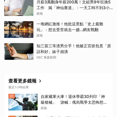
月薪3萬翻身年薪200萬！文組男9年狂換5
工作 揭「神仙賽道」：一天工時不到3小
時...網全羨煞
鏡報
一堆網紅激推！他批這景點「史上最難
玩」：想去受苦就去一趟...網友戰翻
鏡報
知三當三等渣男分手！他被正宮抓包竟「原
諒和好」妹子崩潰
EBC 東森新聞
查看更多鏡報
最近1小時結果
01
自家藏軍火庫！退休學霸3D列印「神
級槍械」 淚喊：俄烏戰爭太恐怖想救
孩子...法官不給減刑
鏡報