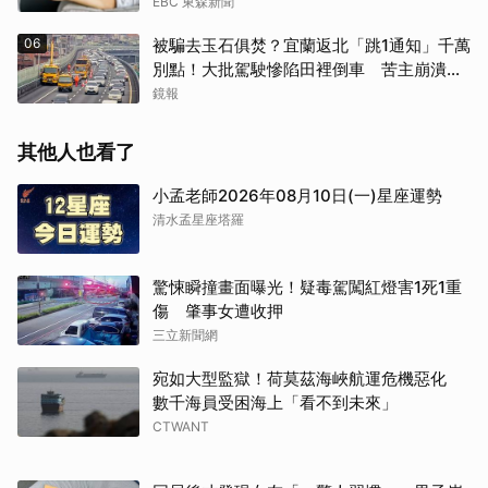
EBC 東森新聞
06
被騙去玉石俱焚？宜蘭返北「跳1通知」千萬
別點！大批駕駛慘陷田裡倒車 苦主崩潰：
多塞1小時
鏡報
其他人也看了
小孟老師2026年08月10日(一)星座運勢
清水孟星座塔羅
驚悚瞬撞畫面曝光！疑毒駕闖紅燈害1死1重
傷 肇事女遭收押
三立新聞網
宛如大型監獄！荷莫茲海峽航運危機惡化
數千海員受困海上「看不到未來」
CTWANT