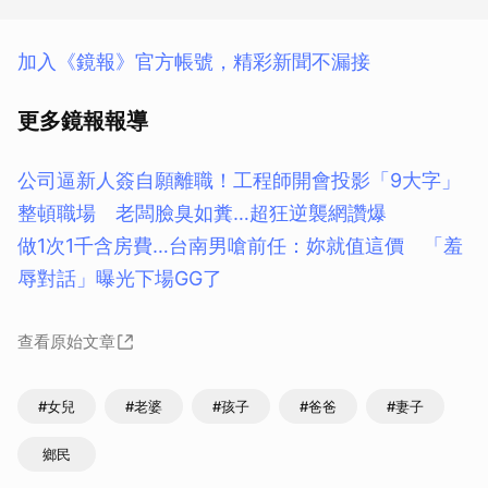
加入《鏡報》官方帳號，精彩新聞不漏接
更多鏡報報導
公司逼新人簽自願離職！工程師開會投影「9大字」
整頓職場 老闆臉臭如糞…超狂逆襲網讚爆
做1次1千含房費…台南男嗆前任：妳就值這價 「羞
辱對話」曝光下場GG了
查看原始文章
#女兒
#老婆
#孩子
#爸爸
#妻子
鄉民