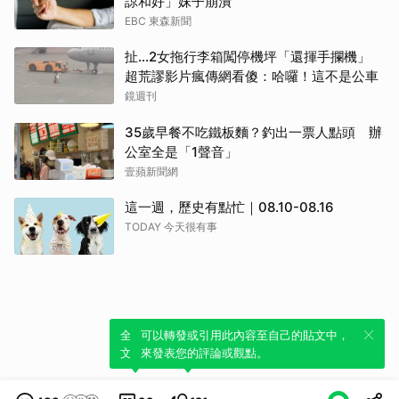
諒和好」妹子崩潰
EBC 東森新聞
扯…2女拖行李箱闖停機坪「還揮手攔機」
超荒謬影片瘋傳網看傻：哈囉！這不是公車
鏡週刊
35歲早餐不吃鐵板麵？釣出一票人點頭 辦
公室全是「1聲音」
壹蘋新聞網
這一週，歷史有點忙｜08.10-08.16
TODAY 今天很有事
全新體驗！一鍵引用此內容，透過發布貼
可以轉發或引用此內容至自己的貼文中，
文來輕鬆表達個人立場。
來發表您的評論或觀點。