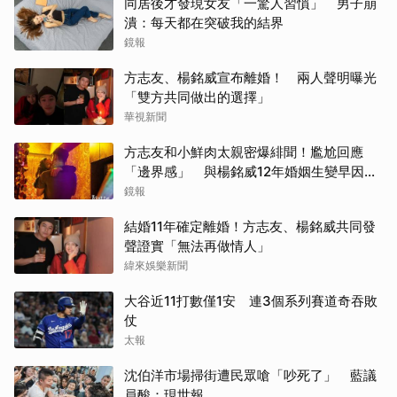
同居後才發現女友「一驚人習慣」 男子崩
潰：每天都在突破我的結界
取消
鏡報
方志友、楊銘威宣布離婚！ 兩人聲明曝光
「雙方共同做出的選擇」
華視新聞
方志友和小鮮肉太親密爆緋聞！尷尬回應
「邊界感」 與楊銘威12年婚姻生變早因
「這問題」洩端倪
鏡報
結婚11年確定離婚！方志友、楊銘威共同發
聲證實「無法再做情人」
緯來娛樂新聞
大谷近11打數僅1安 連3個系列賽道奇吞敗
仗
太報
沈伯洋市場掃街遭民眾嗆「吵死了」 藍議
員酸：現世報