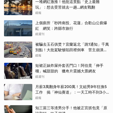
一堆網紅激推！他批這景點「史上最難
玩」：想去受苦就去一趟...網友戰翻
鏡報
上個廁所「秒跨南投、花蓮」合歡山公廁爆
紅 網笑：跨縣市旅行
鏡週刊
被騙去玉石俱焚？宜蘭返北「跳1通知」千萬
別點！大批駕駛慘陷田裡倒車 苦主崩潰：
多塞1小時
鏡報
短裙正妹炸屎外套丟門口！阿伯竟「伸手
嚐」喊甜甜的 獵奇片震撼大票網友
鏡週刊
月薪3萬翻身年薪200萬！文組男9年狂換5
工作 揭「神仙賽道」：一天工時不到3小
時...網全羨煞
鏡報
知三當三等渣男分手！他被正宮抓包竟「原