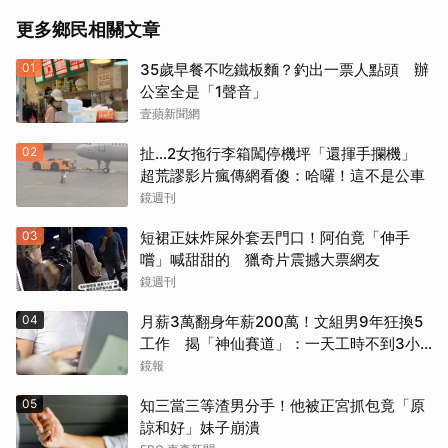
更多鄉民相關文章
01
35歲早餐不吃鐵板麵？釣出一票人點頭 辦
公室全是「1聲音」
壹蘋新聞網
02
扯…2女拖行李箱闖停機坪「還揮手攔機」
超荒謬影片瘋傳網看傻：哈囉！這不是公車
鏡週刊
03
短裙正妹炸屎外套丟門口！阿伯竟「伸手
嚐」喊甜甜的 獵奇片震撼大票網友
鏡週刊
04
月薪3萬翻身年薪200萬！文組男9年狂換5
工作 揭「神仙賽道」：一天工時不到3小
時...網全羨煞
鏡報
05
知三當三等渣男分手！他被正宮抓包竟「原
諒和好」妹子崩潰