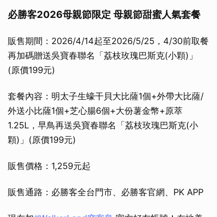
必勝客2026母親節限定 母親節甜蜜人氣套餐
販售期間：2026/4/14起至2026/5/25，4/30前取餐
再加碼贈送吳寶春聯名「荔枝玫瑰巴斯克(小顆)」
(原價199元)
套餐內容：明太子生蠔干貝大比薩1個+外帶大比薩/
外送小比薩1個+芝心腸6個+大份薯金幣+原萃
1.25L，早鳥再送吳寶春聯名「荔枝玫瑰巴斯克(小
顆)」(原價199元)
販售價格：1,259元起
販售通路：必勝客全台門市、必勝客官網、PK APP