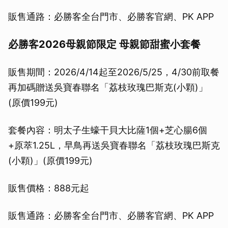
販售通路：必勝客全台門市、必勝客官網、PK APP
必勝客2026母親節限定 母親節甜蜜小套餐
取消
販售期間：2026/4/14起至2026/5/25，4/30前取餐
再加碼贈送吳寶春聯名「荔枝玫瑰巴斯克(小顆)」
(原價199元)
套餐內容：明太子生蠔干貝大比薩1個+芝心腸6個
+原萃1.25L，早鳥再送吳寶春聯名「荔枝玫瑰巴斯克
(小顆)」(原價199元)
販售價格：888元起
販售通路：必勝客全台門市、必勝客官網、PK APP