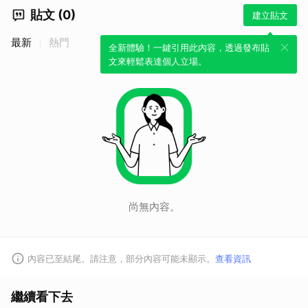
貼文 (0)
建立貼文
最新
熱門
全新體驗！一鍵引用此內容，透過發布貼
文來輕鬆表達個人立場。
尚無內容。
內容已至結尾。請注意，部分內容可能未顯示。
查看資訊
繼續看下去