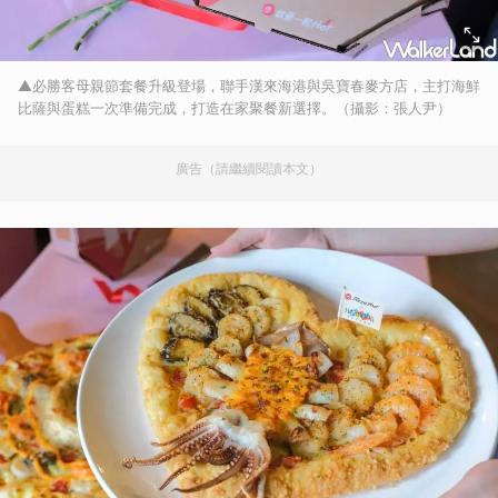
▲必勝客母親節套餐升級登場，聯手漢來海港與吳寶春麥方店，主打海鮮
比薩與蛋糕一次準備完成，打造在家聚餐新選擇。（攝影：張人尹）
廣告（請繼續閱讀本文）