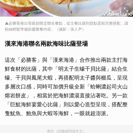
▲必勝客推出母親節限定聯名餐點，從主餐比薩到甜點蛋糕完整搭配，讓
粉絲輕鬆準備節慶聚餐內容。（攝影：張人尹）
漢來海港聯名兩款海味比薩登場
這次「必勝客」與「漢來海港」合作推出兩款主打海
鮮食材的比薩，其中「明太子生蠔干貝比薩」結合生
蠔、干貝與鳳尾大蝦，再搭配明太子醬與櫛瓜，呈現
多層次口感，同時可加價升級全新「蛤蜊濃起司火山
熔岩餅皮」，相當於把海鮮濃湯直接沾著吃。另一款
「巨魷海鮮宴愛心比薩」則以愛心造型呈現，搭配整
隻魷魚、鮑魚與大蝦等海鮮，一眼就超澎派。
廣告（請繼續閱讀本文）