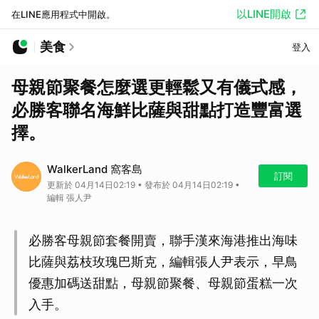
以LINE開啟
在LINE應用程式中開啟。
美食
登入
母親節聚餐怎麼選更輕鬆又有儀式感，
必勝客聯名海鮮比薩與甜點打造豐富選
擇。
WalkerLand 窩客島
訂閱
更新於 04月14日02:19 • 發布於 04月14日02:19 •
編輯 張人尹
必勝客母親節套餐開賣，聯手漢來海港推出海味
比薩與荔枝玫瑰巴斯克，編輯張人尹表示，早鳥
優惠加碼送甜點，母親節聚餐、母親節蛋糕一次
入手。