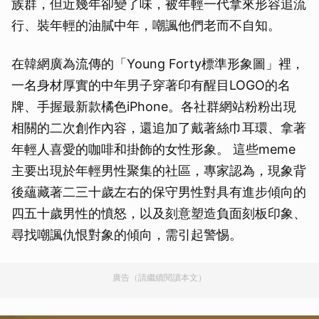
族群，但近幾年卻變了味，被年輕一代拿來形容追流
行、裝年輕的油膩中年，嘲諷他們老而不自知。
在韓網廣為流傳的「Young Forty標準形象圖」裡，
一名身材厚實的中年男子穿著印有醒目LOGO的名
牌、手握最新款橘色iPhone。各社群網站粉粉出現
相關的二次創作內容，還追加了戴著絲巾耳環、拿著
年輕人喜愛的咖啡和掛飾的女性形象。 這些meme
主要出現於年輕男性聚集的社區，專家認為，現象背
後蘊藏著二三十歲左右的保守男性對具有進步傾向的
四五十歲男性的憤怒，以及刻意塑造負面刻板印象、
尋找嘲諷仇恨對象的傾向，需引起警惕。
廣告（請繼續閱讀本文）