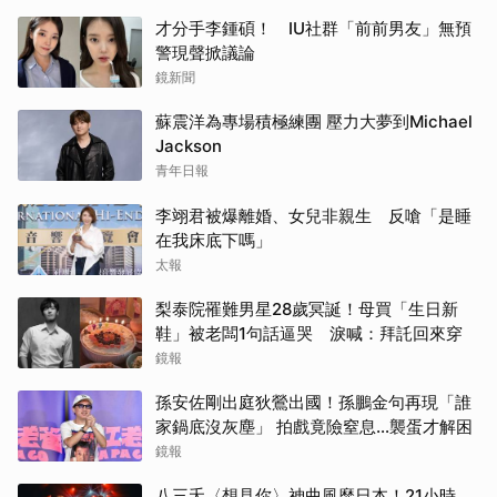
才分手李鍾碩！ IU社群「前前男友」無預
警現聲掀議論
鏡新聞
蘇震洋為專場積極練團 壓力大夢到Michael
Jackson
青年日報
李翊君被爆離婚、女兒非親生 反嗆「是睡
在我床底下嗎」
太報
梨泰院罹難男星28歲冥誕！母買「生日新
鞋」被老闆1句話逼哭 淚喊：拜託回來穿
鏡報
孫安佐剛出庭狄鶯出國！孫鵬金句再現「誰
家鍋底沒灰塵」 拍戲竟險窒息…襲蛋才解困
鏡報
八三夭〈想見你〉神曲風靡日本！21小時