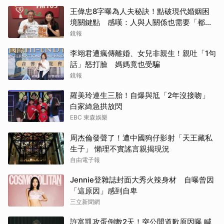
王偉忠8字曝為人夫秘訣！點破現代婚姻困
境關鍵點 感嘆：人與人關係也需要「都
更」
鏡報
李翊君遭瘋傳離婚、女兒非親生！親吐「1句
話」怒打臉 媽媽竟也受騙
鏡報
羅美玲連生三胎！自爆與尪「2年沒接吻」
白家綺急拱放閃
EBC 東森娛樂
周杰倫發聲了！遭中國狗仔影射「天王藏私
生子」 懶理不實謠言親揭現況
自由電子報
Jennie登雜誌封面大秀火辣身材 自曝曾因
「這原因」感到自卑
三立新聞網
許富凱攻蛋倒數2天！突公開道歉原因曝 喊