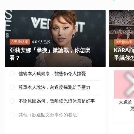
3天後結束
4.0K人已投
3天後結束
亞莉安娜「暴瘦」掀論戰，你怎麼
KAR
看？
爭議你
儘管本人喊健康，體態仍令人擔憂
尊重本人說法，勿過度揣測給予壓力
不論原因為何，暫離鎂光燈休息是好事
太尷尬
其他（歡迎貼文分享你的看法）