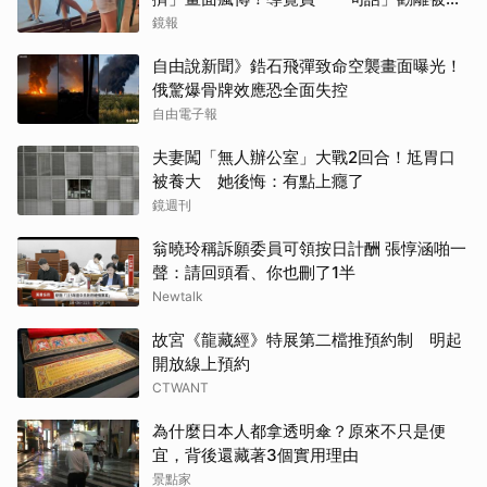
讚
鏡報
自由說新聞》鋯石飛彈致命空襲畫面曝光！
俄驚爆骨牌效應恐全面失控
自由電子報
夫妻闖「無人辦公室」大戰2回合！尪胃口
被養大 她後悔：有點上癮了
鏡週刊
翁曉玲稱訴願委員可領按日計酬 張惇涵啪一
聲：請回頭看、你也刪了1半
Newtalk
故宮《龍藏經》特展第二檔推預約制 明起
開放線上預約
CTWANT
為什麼日本人都拿透明傘？原來不只是便
宜，背後還藏著3個實用理由
景點家