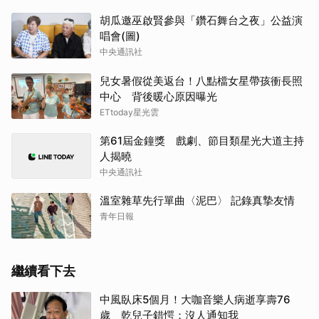
胡瓜邀巫啟賢參與「鑽石舞台之夜」公益演
唱會(圖)
中央通訊社
兒女暑假從美返台！八點檔女星帶孩衝長照
中心 背後暖心原因曝光
ETtoday星光雲
第61屆金鐘獎 戲劇、節目類星光大道主持
人揭曉
中央通訊社
溫室雜草先行單曲〈泥巴〉 記錄真摯友情
青年日報
繼續看下去
中風臥床5個月！大咖音樂人病逝享壽76
歲 乾兒子錯愕：沒人通知我