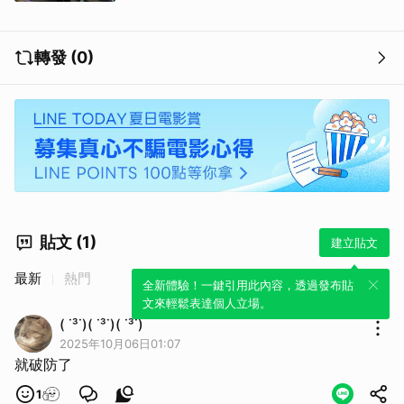
轉發 (0)
貼文 (1)
建立貼文
最新
熱門
全新體驗！一鍵引用此內容，透過發布貼
文來輕鬆表達個人立場。
( ˙³˙)( ˙³˙)( ˙³˙)
2025年10月06日01:07
就破防了
1