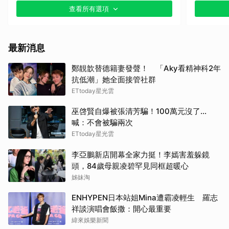
查看所有選項
最新消息
鄭靚歆替德籍妻發聲！ 「Aky看精神科2年
抗低潮」她全面接管社群
ETtoday星光雲
巫啓賢自爆被張清芳騙！100萬元沒了...
喊：不會被騙兩次
ETtoday星光雲
李亞鵬新店開幕全家力挺！李嫣害羞躲鏡
頭，84歲母親凌碧罕見同框超暖心
姊妹淘
ENHYPEN日本站姐Mina遭霸凌輕生 羅志
祥談演唱會飯撒：開心最重要
緯來娛樂新聞