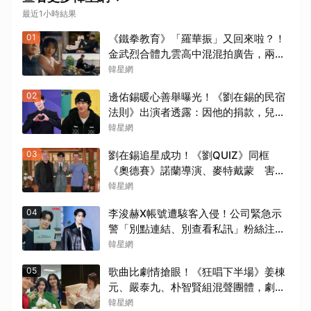
最近1小時結果
01
《鐵拳教育》「羅華振」又回來啦？！
金武烈合體九雲高中混混拍廣告，兩人
嚇壞反應笑翻劇迷：根本番外篇！
韓星網
02
邊佑錫暖心善舉曝光！《劉在錫的民宿
法則》出演者透露：因他的捐款，兒童
患者順利完成治療
韓星網
03
劉在錫追星成功！《劉QUIZ》同框
《奧德賽》諾蘭導演、麥特戴蒙 害羞
比YA幸福笑容藏不住
韓星網
04
李浚赫X帳號遭駭客入侵！公司緊急示
警「別點連結、別查看私訊」粉絲注意
了
韓星網
05
歌曲比劇情搶眼！《狂唱下半場》姜棟
元、嚴泰九、朴智賢組混聲團體，劇中
曲《Love Is》超洗腦
韓星網