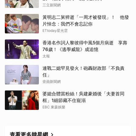
三立新聞網
黃明志二舅猝逝「一周才被發現」！ 他發
片悼念：我們不會忘記你
ETtoday星光雲
香港名作詞人黎彼得中風5個月病逝 享壽
76歲！《逃學威龍》成追憶
太報
連戰二媳罕見發火！砲轟財政部「不負責
任」
壹蘋新聞網
婆媳合體當粉絲！吳建豪婚後「夫妻首同
框」1細節藏不住寵溺
EBC 東森娛樂
查看更多韓星網