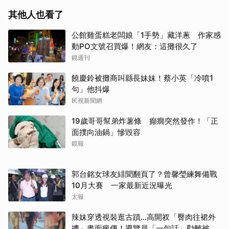
其他人也看了
公館雞蛋糕老闆娘「1手勢」藏洋蔥 作家感
動PO文號召買爆！網友：這攤很久了
鏡週刊
饒慶鈴被攤商叫縣長妹妹！蔡小英「冷噴1
句」他抖爆
民視新聞網
19歲哥哥幫弟炸薯條 癲癇突然發作！「正
面撲向油鍋」慘毀容
鏡報
郭台銘女球友緋聞翻頁了？曾馨瑩練舞備戰
取消
10月大賽 一家最新近況曝光
太報
辣妹穿透視裝逛古蹟…高開衩「臀肉往裙外
擠」畫面瘋傳！導覽員「一句話」勸離被狂