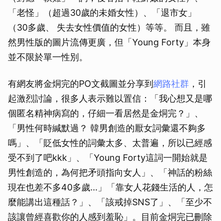
「老怪」（超過30歲的未婚女性）、「退市女」
（30多歲、 失去女性價值的女性）等等。 而且，雖
然男性版的圖片流傳更廣，但「Young Forty」本身
並不限於單一性別。
有網友將金烔完的PO文截圖並分享到
網路社群
，引
起激烈討論，很多人表示難以置信：「我心想又是哪
個匿名精神病寫的，仔細一看居然是金烔完？」、
「男性何時緘默過？ 韓男創造的厭女詞彙還不夠多
嗎」、「貶低女性的詞彙太多、太普遍，所以已經感
受不到了吧kkk」、「Young Forty這詞一開始就是
男性創造的，為何把矛頭指向女人」、「神話的粉絲
現在也差不多40多歲…」「靠女人花錢生活的人，怎
麼能講出這種話？」、「該戒掉SNS了」、「至少不
該讓曾經喜歡你的人感到羞恥」。目前金烔完已刪除