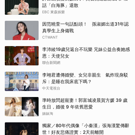
話「白海豚」退散
EBC 東森娛樂
因范曉萱一句話點頭！ 孫淑媚出道31年認
真學生上身備戰
CTWANT
李沛綾19歲兒返台不玩樂 兄妹公益合奏她感
恩：天使兒女
聯合新聞網
李翊君遭傳婚變、女兒非親生 氣炸現身駁
斥：是睡在我床底下嗎？
中天電視台
準時放閃超寵妻！郭富城凌晨賀方媛 39 歲
生日，婚後 9 年依舊恩愛
姊妹淘
獨家／80年代偶像「小秦漢」張海漢驚傳辭
世！好友悲痛證實：2天前離開