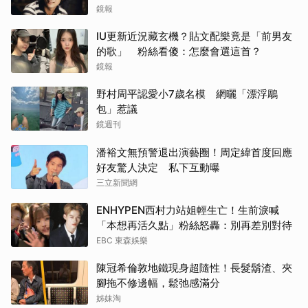
鏡報
IU更新近況藏玄機？貼文配樂竟是「前男友
的歌」 粉絲看傻：怎麼會選這首？
鏡報
野村周平認愛小7歲名模 網曬「漂浮鵰
包」惹議
鏡週刊
潘裕文無預警退出演藝圈！周定緯首度回應
好友驚人決定 私下互動曝
三立新聞網
ENHYPEN西村力站姐輕生亡！生前淚喊
「本想再活久點」粉絲怒轟：別再差別對待
EBC 東森娛樂
陳冠希倫敦地鐵現身超隨性！長髮鬍渣、夾
腳拖不修邊幅，鬆弛感滿分
姊妹淘