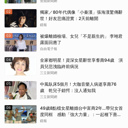
壹蘋新聞網
02
獨家／80年代偶像「小秦漢」張海漢驚傳辭
世！好友悲痛證實：2天前離開
鏡報
03
被爆離婚檢場、女兒「不是親生的」 李翊君
露面回應了
自由電子報
04
全家都明星！資深女星辭世享耆壽94歲 演
員兒悲洩臨終前病況
三立新聞網
05
中風臥床5個月！大咖音樂人病逝享壽76
歲 乾兒子錯愕：沒人通知我
三立新聞網
06
49歲8點檔女星離婚台中富商2年...帶兒女首
度同框 感動「強大力量」：一起種下善的
種子
鏡報