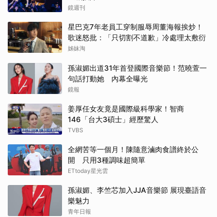
鏡週刊
星巴克7年老員工穿制服辱周董海報挨炒！
歌迷怒批：「只切割不道歉」冷處理太敷衍
姊妹淘
孫淑媚出道31年首登國際音樂節！范曉萱一
句話打動她 內幕全曝光
鏡報
姜厚任女友竟是國際級科學家！智商
146「台大3碩士」經歷驚人
TVBS
全網苦等一個月！陳隨意滷肉食譜終於公
開 只用3種調味超簡單
ETtoday星光雲
孫淑媚、李竺芯加入JJA音樂節 展現臺語音
樂魅力
青年日報