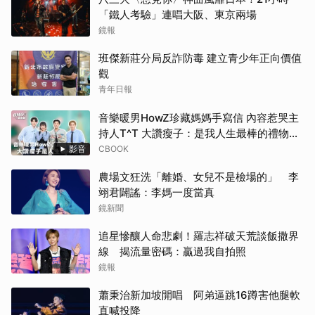
「鐵人考驗」連唱大阪、東京兩場
鏡報
班傑新莊分局反詐防毒 建立青少年正向價值
觀
青年日報
音樂暖男HowZ珍藏媽媽手寫信 內容惹哭主
持人T^T 大讚瘦子：是我人生最棒的禮物！
｜#HowZ｜#人物專訪【#OMO調查局】
影音
CBOOK
農場文狂洗「離婚、女兒不是檢場的」 李
翊君闢謠：李媽一度當真
鏡新聞
追星慘釀人命悲劇！羅志祥破天荒談飯撒界
線 揭流量密碼：贏過我自拍照
鏡報
蕭秉治新加坡開唱 阿弟逼跳16蹲害他腿軟
直喊投降