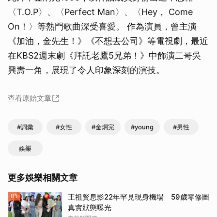
〈T.O.P〉、〈Perfect Man〉、〈Hey， Come
On！〉等熱門歌曲深受喜愛。 作為演員，曾主演
《加油，金先生！》《不想去公司》等電視劇，最近
在KBS2週末劇《拜託老鷹5兄弟！》中飾演二哥吳
興壽一角，展現了令人印象深刻的演技。
查看原始文章
#詞彙
#女性
#金烔完
#young
#男性
娛樂
更多娛樂相關文章
01
王祖賢息影22年罕見現身機場 59歲零修圖
真實狀態曝光