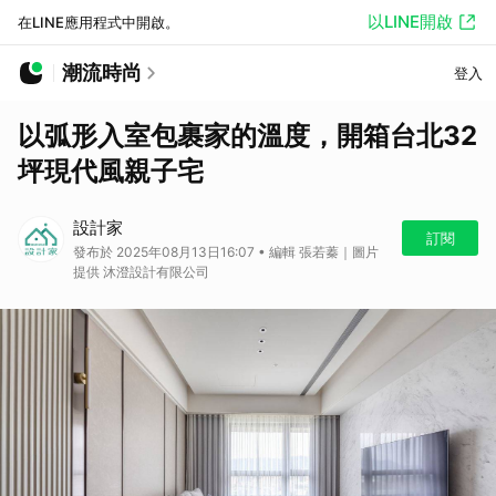
以LINE開啟
在LINE應用程式中開啟。
潮流時尚
登入
以弧形入室包裹家的溫度，開箱台北32
坪現代風親子宅
設計家
訂閱
發布於 2025年08月13日16:07 • 編輯 張若蓁｜圖片
提供 沐澄設計有限公司