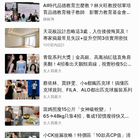
AI時代品德教育怎麼教？林火旺教授領軍培
育品德教育種子教師 影響力教育基金會攜
手新生代基金會
姊妹淘
天花板設計忽略這3處，入住後後悔莫及！
專家揭最常見失誤+提升空間3倍實用密技
100室內設計
青龍系列大獎｜金高銀、高胤禎紅毯直角肩
美翻！4招養出天鵝頸肩線，視覺秒瘦5公
斤！
女人我最大
蔡依林、賈靜雯、小s都瘋匹克球！搞懂匹
克球規則、FILA、ALO都出匹克球服裝系列
女人我最大
當媽照瘦15公斤「女神級蛻變」！
65→48kg只靠4招，養成1習慣瘦得快又不
復胖
女人我最大
小CK撿漏攻略！特價區「10款高CP值」清