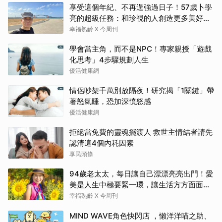
享受這個年紀、不再逞強過日子！57歲卜學
亮的超級任務：和珍視的人創造更多美好記
憶
幸福熟齡 X 今周刊
學會當主角，而不是NPC！專家親授「遊戲
化思考」4步驟規劃人生
優活健康網
情侶吵架千萬別放隔夜！研究揭「1關鍵」帶
著怒氣睡，恐加深憤怒感
優活健康網
拒絕當免費的靈魂擺渡人 救世主情結者請先
認清這4個內耗因素
享民頭條
94歲老太太，每日讓自己漂漂亮亮出門！愛
美是人生中極要緊一環，讓生活方方面面，
更加豐富有樂趣
幸福熟齡 X 今周刊
MIND WAVE角色快閃店 ，懶洋洋喵之助、