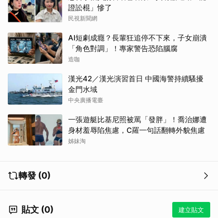
證訟棍」慘了
民視新聞網
AI短劇成癮？長輩狂追停不下來，子女崩潰
「角色對調」！專家警告恐陷腦腐
造咖
漢光42／漢光演習首日 中國海警持續騷擾
金門水域
中央廣播電臺
一張遊艇比基尼照被罵「發胖」！喬治娜遭
身材羞辱陷焦慮，C羅一句話翻轉外貌焦慮
姊妹淘
轉發 (0)
貼文 (0)
建立貼文