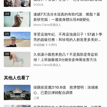
VOGUE
04
連續7天洗冷水澡真的有助代謝、燃脂？最
新研究揭：一週後身體出現4個變化
Marie Claire美麗佳人
05
享受這個年紀、不再逞強過日子！57歲卜學
亮的超級任務：和珍視的人創造更多美好記
憶
幸福熟齡 X 今周刊
取消
06
久坐讓小腹愈來愈凸？不是脂肪是骨盆前
傾！上班族飯後3分鐘坐姿伸展改善方法
Marie Claire美麗佳人
其他人也看了
採購疫苗遭詐10.6億 慈濟聲明：深感痛
心、已委託律師配合調查
上報