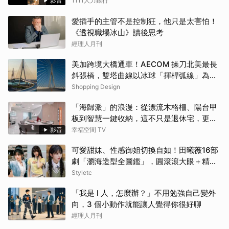
影音
1111人力銀行
愛插手的主管不是控制狂，他只是太害怕！
《透視職場冰山》讀後思考
經理人月刊
美加跨境大橋通車！AECOM 操刀北美最長
斜張橋，雙塔曲線以冰球「揮桿弧線」為靈
感
Shopping Design
「海歸派」的浪漫：從漂流木格柵、陽台甲
板到智慧一鍵收納，這不只是退休宅，更是
遊子的心靈港灣！！
影音
幸福空間 TV
可愛甜妹、性感御姐切換自如！田曦薇16部
劇「瀏海造型全圖鑑」，圓滾滾大眼＋精緻
小臉比例太完美
Styletc
「我是 I 人，怎麼辦？」不用勉強自己變外
向，3 個小動作就能讓人覺得你很好聊
經理人月刊