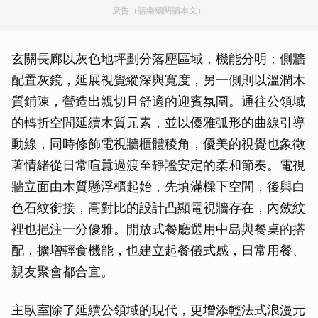
廣告（請繼續閱讀本文）
玄關長廊以灰色地坪劃分落塵區域，機能分明；側牆
配置灰鏡，延展視覺縱深與寬度，另一側則以溫潤木
質鋪陳，營造出親切且舒適的迎賓氛圍。通往公領域
的轉折空間延續木質元素，並以優雅弧形的曲線引導
動線，同時修飾電視牆櫃體稜角，優美的視覺也象徵
著情緒從日常喧囂過渡至靜謐安定的柔和節奏。電視
牆立面由木質懸浮櫃起始，先填滿樑下空間，後與白
色石紋銜接，高對比的設計凸顯電視牆存在，內斂紋
裡也挹注一分優雅。開放式餐廳選用中島與餐桌的搭
配，擴增輕食機能，也建立起餐儀式感，日常用餐、
親友聚會都合宜。
主臥室除了延續公領域的現代，更增添輕法式浪漫元