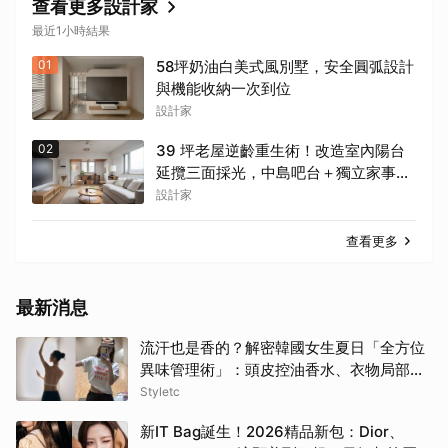
查看更多設計家
最近1小時結果
01
58坪奶油白美式風別墅，安全圓弧設計
與機能收納一次到位
設計家
02
39 坪老屋逆齡重生術！改造室內陽台
延攬三面採光，中島吧台＋獨立家事間
解鎖完美家務路徑
設計家
查看更多
最新消息
流汗也是香的？解密韓國女生夏日「全方位
異味管理術」：頭皮控油香水、衣物局部消
臭，打造自帶母胎偽體香
Styletc
新IT Bag誕生！2026精品新包：Dior、