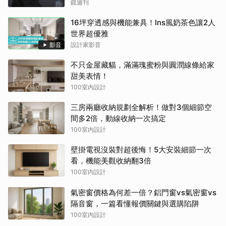
鏡週刊
16坪穿透感與機能兼具！Ins風奶茶色讓2人
世界超優雅
影音
設計家影音
不只金屋藏貓，滿滿瑰蜜粉與圓潤線條給家
甜美表情！
100室內設計
三房兩廳收納規劃全解析！做對3個細節空
間多2倍，動線收納一次搞定
100室內設計
壁掛電視沒裝對超後悔！5大安裝細節一次
看，機能美觀收納翻3倍
100室內設計
氣密窗價格為何差一倍？鋁門窗vs氣密窗vs
隔音窗，一篇看懂報價關鍵與選購陷阱
100室內設計