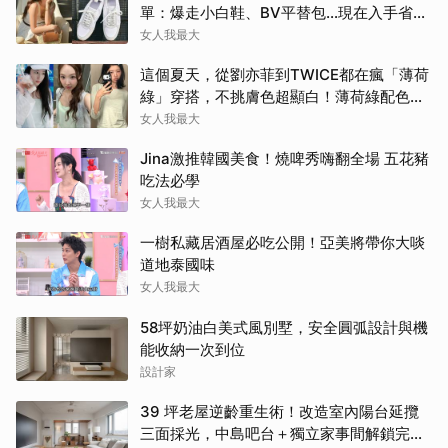
單：爆走小白鞋、BV平替包…現在入手省一
筆
女人我最大
這個夏天，從劉亦菲到TWICE都在瘋「薄荷
綠」穿搭，不挑膚色超顯白！薄荷綠配色公
開
女人我最大
Jina激推韓國美食！燒啤秀嗨翻全場 五花豬
吃法必學
女人我最大
一樹私藏居酒屋必吃公開！亞美將帶你大啖
道地泰國味
女人我最大
58坪奶油白美式風別墅，安全圓弧設計與機
能收納一次到位
設計家
39 坪老屋逆齡重生術！改造室內陽台延攬
三面採光，中島吧台＋獨立家事間解鎖完美