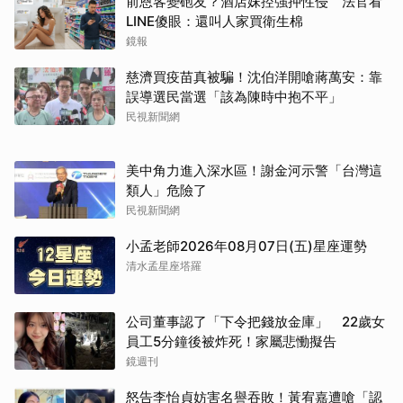
前恩客變砲友？酒店妹控強押性侵 法官看
LINE傻眼：還叫人家買衛生棉
鏡報
慈濟買疫苗真被騙！沈伯洋開嗆蔣萬安：靠
誤導選民當選「該為陳時中抱不平」
民視新聞網
美中角力進入深水區！謝金河示警「台灣這
類人」危險了
民視新聞網
小孟老師2026年08月07日(五)星座運勢
清水孟星座塔羅
公司董事認了「下令把錢放金庫」 22歲女
員工5分鐘後被炸死！家屬悲慟擬告
鏡週刊
怒告李怡貞妨害名譽吞敗！黃宥嘉遭嗆「認