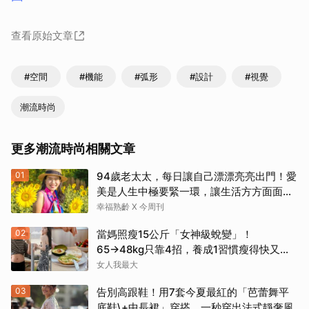
查看原始文章
#空間
#機能
#弧形
#設計
#視覺
潮流時尚
更多潮流時尚相關文章
01
94歲老太太，每日讓自己漂漂亮亮出門！愛
美是人生中極要緊一環，讓生活方方面面，
更加豐富有樂趣
幸福熟齡 X 今周刊
02
當媽照瘦15公斤「女神級蛻變」！
65→48kg只靠4招，養成1習慣瘦得快又不
復胖
女人我最大
03
告別高跟鞋！用7套今夏最紅的「芭蕾舞平
底鞋\+中長裙」穿搭，一秒穿出法式靜奢風