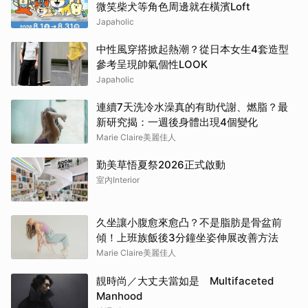
微笑柴犬等角色周邊就在橫濱Loft
Japaholic
中性風穿搭掀起熱潮？從日本女生4套造型
參考呈現帥氣個性LOOK
Japaholic
連續7天洗冷水澡真的有助代謝、燃脂？最
新研究揭：一週後身體出現4個變化
Marie Claire美麗佳人
勤美草悟夏祭2026正式啟動
室內Interior
久坐讓小腹愈來愈凸？不是脂肪是骨盆前
傾！上班族飯後3分鐘坐姿伸展改善方法
Marie Claire美麗佳人
靚時尚／大丈夫當如是 Multifaceted
Manhood