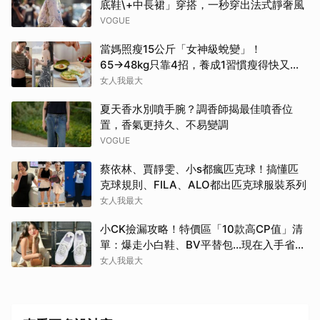
底鞋\+中長裙」穿搭，一秒穿出法式靜奢風
VOGUE
當媽照瘦15公斤「女神級蛻變」！
65→48kg只靠4招，養成1習慣瘦得快又不
復胖
女人我最大
夏天香水別噴手腕？調香師揭最佳噴香位
置，香氣更持久、不易變調
VOGUE
蔡依林、賈靜雯、小s都瘋匹克球！搞懂匹
克球規則、FILA、ALO都出匹克球服裝系列
女人我最大
小CK撿漏攻略！特價區「10款高CP值」清
單：爆走小白鞋、BV平替包…現在入手省一
筆
女人我最大