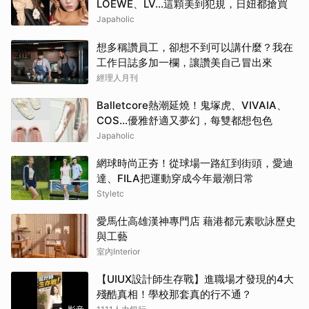
LOEWE、LV…這顆美到犯規，日妞都搶買
Japaholic
想多稱讚員工，卻想不到可以講什麼？我在
工作日誌多加一欄，讓讚美自己冒出來
經理人月刊
Balletcore熱潮延燒！鬼塚虎、VIVAIA、
COS…優雅舒適又夢幻，每雙都想包色
Japaholic
網球時尚正夯！從球場一路紅到街頭，愛迪
達、FILA把運動穿成今年最潮日常
Styletc
愛馬仕高雄漢神專門店 藉港都元素歌詠歷史
與工藝
室內Interior
【UIUX設計師生存戰】進職場才發現的4大
殘酷真相！學校那套真的行不通？