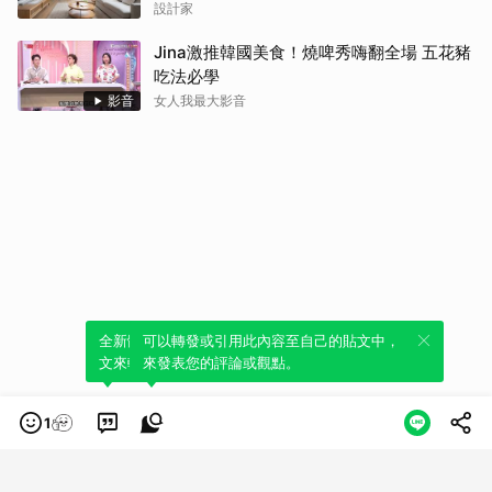
家務路徑
設計家
Jina激推韓國美食！燒啤秀嗨翻全場 五花豬
吃法必學
影音
女人我最大影音
全新體驗！一鍵引用此內容，透過發布貼
可以轉發或引用此內容至自己的貼文中，
文來輕鬆表達個人立場。
來發表您的評論或觀點。
1
類別