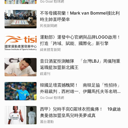
Go Goal 勁球網
不等母國荷蘭！Mark van Bommel接比利
時主帥直呼榮幸
民視新聞網
運動部》運發中心官網與品牌LOGO啟用！
打造「跨域、賦能、國際化」新引擎
緯來體育新聞
昔日酒駕拒測離隊 「台灣LBJ」周儀翔重
返職籃加盟新北國王
鏡週刊
韓國足壇震撼醜聞！ 南韓足協「性招待」
外籍裁判，西村雄一、伊爾馬托夫等名哨捲
入爭議
Go Goal 勁球網
西甲》兒時手寫C羅球衣照瘋傳！ 19歲迪
奧曼德加盟皇馬兒時美夢成真
麗台運動