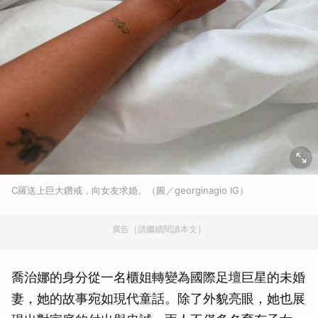
C羅送上巨大鑽戒，向女友求婚。（圖／georginagio IG）
廣告（請繼續閱讀本文）
喬治娜的身分從一名櫃姐轉變為國際足壇巨星的未婚
妻，她的故事宛如現代童話。除了外貌亮眼，她也展