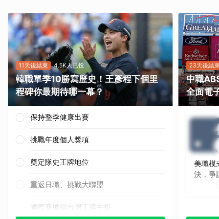
11天後結束
4.5K人已投
23天後結
韓職單季10勝寫歷史！王彥程下個里
中職A
程碑你最期待哪一幕？
全面電
保持整季健康出賽
挑戰年度個人獎項
奠定隊史王牌地位
美職模
決，爭
重返日職、挑戰大聯盟
國際賽擔綱台灣王牌主投