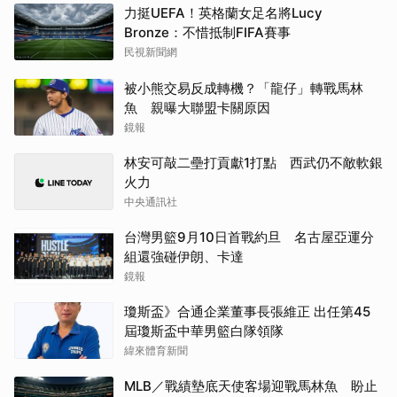
力挺UEFA！英格蘭女足名將Lucy
Bronze：不惜抵制FIFA賽事
民視新聞網
被小熊交易反成轉機？「龍仔」轉戰馬林
魚 親曝大聯盟卡關原因
鏡報
林安可敲二壘打貢獻1打點 西武仍不敵軟銀
火力
中央通訊社
台灣男籃9月10日首戰約旦 名古屋亞運分
組還強碰伊朗、卡達
鏡報
瓊斯盃》合通企業董事長張維正 出任第45
屆瓊斯盃中華男籃白隊領隊
緯來體育新聞
MLB／戰績墊底天使客場迎戰馬林魚 盼止