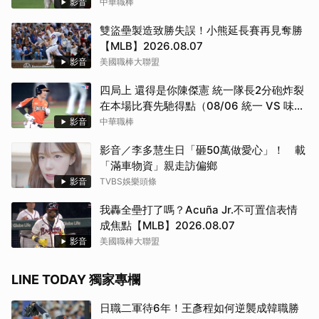
影音
中華職棒
雙盜壘製造致勝失誤！小熊延長賽再見奪勝
【MLB】2026.08.07
影音
美國職棒大聯盟
四局上 還得是你陳傑憲 統一隊長2分砲炸裂
在本場比賽先馳得點（08/06 統一 VS 味
全）
影音
中華職棒
影音／李多慧生日「砸50萬做愛心」！ 載
「滿車物資」親走訪偏鄉
影音
TVBS娛樂頭條
我轟全壘打了嗎？Acuña Jr.不可置信表情
成焦點【MLB】2026.08.07
影音
美國職棒大聯盟
LINE TODAY 獨家專欄
日職二軍待6年！王彥程如何逆襲成韓職勝