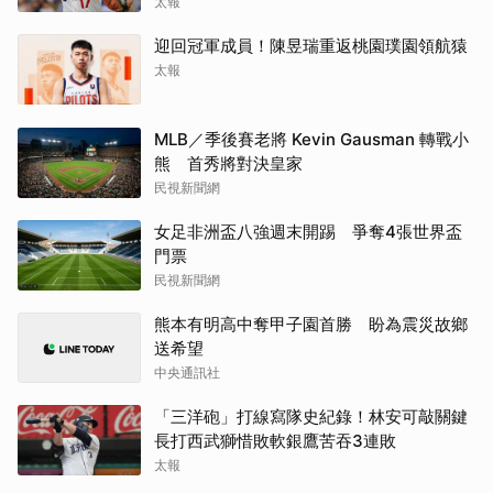
太報
迎回冠軍成員！陳昱瑞重返桃園璞園領航猿
太報
MLB／季後賽老將 Kevin Gausman 轉戰小
熊 首秀將對決皇家
民視新聞網
女足非洲盃八強週末開踢 爭奪4張世界盃
門票
民視新聞網
熊本有明高中奪甲子園首勝 盼為震災故鄉
送希望
中央通訊社
「三洋砲」打線寫隊史紀錄！林安可敲關鍵
長打西武獅惜敗軟銀鷹苦吞3連敗
太報