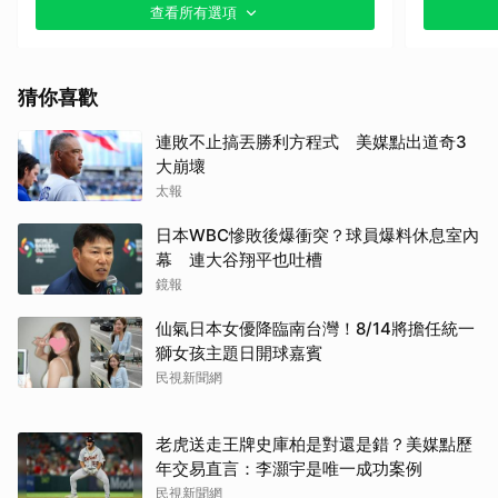
查看所有選項
其他（歡迎貼文分享）
猜你喜歡
連敗不止搞丟勝利方程式 美媒點出道奇3
大崩壞
太報
日本WBC慘敗後爆衝突？球員爆料休息室內
幕 連大谷翔平也吐槽
鏡報
仙氣日本女優降臨南台灣！8/14將擔任統一
獅女孩主題日開球嘉賓
民視新聞網
老虎送走王牌史庫柏是對還是錯？美媒點歷
年交易直言：李灝宇是唯一成功案例
民視新聞網