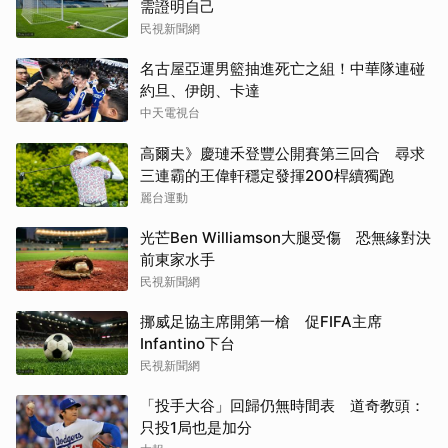
需證明自己
民視新聞網
名古屋亞運男籃抽進死亡之組！中華隊連碰
約旦、伊朗、卡達
中天電視台
高爾夫》慶璉禾登豐公開賽第三回合 尋求
三連霸的王偉軒穩定發揮200桿續獨跑
麗台運動
光芒Ben Williamson大腿受傷 恐無緣對決
前東家水手
民視新聞網
挪威足協主席開第一槍 促FIFA主席
Infantino下台
民視新聞網
「投手大谷」回歸仍無時間表 道奇教頭：
只投1局也是加分