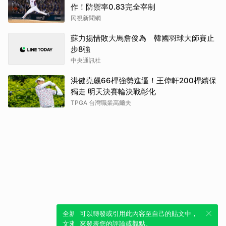
作！防禦率0.83完全宰制
民視新聞網
蘇力揚惜敗大馬詹俊為 韓國羽球大師賽止
步8強
中央通訊社
洪健堯飆66桿強勢進逼！王偉軒200桿續保
獨走 明天決賽輪決戰彰化
TPGA 台灣職業高爾夫
全新體驗！一鍵引用此內容，透過發布貼
可以轉發或引用此內容至自己的貼文中，
文來輕鬆表達個人立場。
來發表您的評論或觀點。