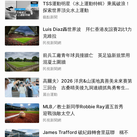
TSS運動明星《水上運動特輯》乘風破浪！
探索世界頂尖水上運動
藝點新聞
Luis Diaz轟世界波 拜仁香港友誼賽2比1力
克維拉
民視新聞網
前兵工廠青年球員撞牆亡 英足協新規禁用
混凝土圍牆
民視新聞網
高爾夫》2026 洋房&山溪地真善美未來賽第
三回合 吉桑晴美後九洞連續抓鳥勇奪生涯
首冠
麗台運動
MLB／教士新同學Robbie Ray週五首秀
迎戰強敵太空人
民視新聞網
James Trafford 破紀錄轉會里茲聯 稱不