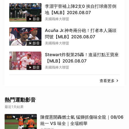
李灝宇替補上陣2支0 挨自打球痛苦倒
地【MLB】2026.08.07
取消
影音
美國職棒大聯盟
Acuña Jr.神奇兩分砲！打者本人滿頭
問號【MLB】2026.08.07
影音
美國職棒大聯盟
Stewart炸裂第25轟！進逼打點王寶座
【MLB】2026.08.07
影音
美國職棒大聯盟
查看更多
熱門運動影音
最近1天結果
陳傑憲開轟燃士氣 猛獅抓傷味全龍｜08/06
統一 VS 味全｜全場精華