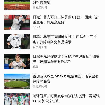
敗扭轉頹勢
民視新聞網
日職》林安可打二棒貢獻1打點！ 西武「超
重量級」打線寫紀錄
TSNA
日職》林安可夯關鍵長打！ 西武獅「三洋
砲」打線創隊史首見場景
自由電子報
日職喪屍煙彈風波！廣島球星與毒販合照曝
光 球團這舉動惹怒球迷
鏡報
孟加拉板球星 Shakib 喊話回國：若安全有
保障願受審
民視新聞網
足球智庫／町田夏季補強戰力提升 客場戰
FC東京推雙進球