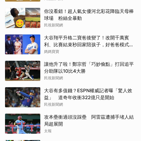
你沒看錯！超人氣女優河北彩花降臨天母棒
球場 粉絲全暴動
民視新聞網
大谷翔平升格二寶爸後變了！改開千萬賓
利、比賽結束秒回家陪孩子，好爸爸模式全
開
媽媽寶寶
讓他升了啦！鄭宗哲「巧妙偷點」打回追平
分助隊以10比4大勝
民視新聞網
大谷有多值錢？ESPN權威記者曝「驚人效
益」 道奇年收衝322億只是開始
民視新聞網
攻本壘衝過頭沒踩壘 阿雷茲遭捕手堵人結
局超展開
太報