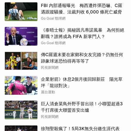
FBI 內部通報曝光 梅西遭炸彈恐嚇、C羅
遇跟蹤騷擾、法裁判收 6,000 條死亡威脅
Go Goal 勁球網
《泰晤士報》揭秘因凡蒂諾風暴 為何拒絕
辭職？誰將成為 FIFA 新掌門人？
Go Goal 勁球網
傳C羅週末要在家鄉和女友完婚？仍無任何
跡象球迷恐怕得再等等了
民視新聞網
企業射箭》休息2個月後回歸新莊 陽光草
坪「龍頭對決」
麗台運動
巨人清倉菜鳥外野手冒出頭！小聯盟超過3
千打席後大聯盟首安出爐
民視新聞網
徐翔聖殺瘋了！5局3K無失分繳生涯代表