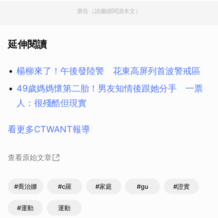
廣告（請繼續閱讀本文）
延伸閱讀
楊柳來了！午後發陸警 花東高屏列首波警戒區
49歲媽媽懷第二胎！男友知情後跟她分手 一票
人：很殘酷但現實
看更多CTWANT報導
查看原始文章
#喬治娜
#c羅
#家庭
#gu
#證實
#運動
運動