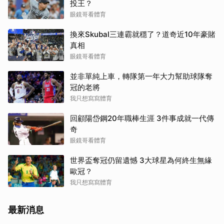
投王？
眼鏡哥看體育
換來Skubal三連霸就穩了？道奇近10年豪賭
真相
眼鏡哥看體育
並非單純上車，轉隊第一年大力幫助球隊奪
冠的老將
我只想寫寫體育
回顧陽岱鋼20年職棒生涯 3件事成就一代傳
奇
眼鏡哥看體育
世界盃奪冠仍留遺憾 3大球星為何終生無緣
歐冠？
我只想寫寫體育
最新消息