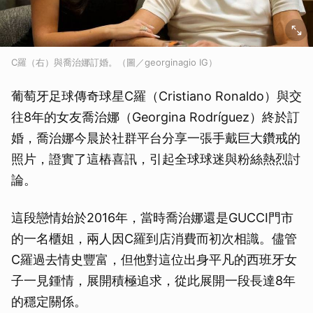
C羅（右）與喬治娜訂婚。（圖／georginagio IG）
葡萄牙足球傳奇球星C羅（Cristiano Ronaldo）與交
往8年的女友喬治娜（Georgina Rodríguez）終於訂
婚，喬治娜今晨於社群平台分享一張手戴巨大鑽戒的
照片，證實了這樁喜訊，引起全球球迷與粉絲熱烈討
論。
這段戀情始於2016年，當時喬治娜還是GUCCI門市
的一名櫃姐，兩人因C羅到店消費而初次相識。儘管
C羅過去情史豐富，但他對這位出身平凡的西班牙女
子一見鍾情，展開積極追求，從此展開一段長達8年
的穩定關係。