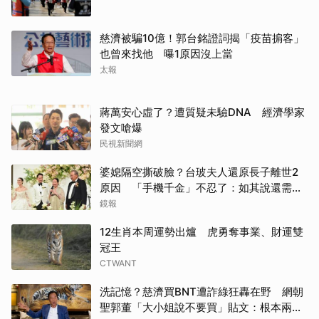
慈濟被騙10億！郭台銘證詞揭「疫苗掮客」
也曾來找他 曝1原因沒上當
太報
蔣萬安心虛了？遭質疑未驗DNA 經濟學家
發文嗆爆
民視新聞網
婆媳隔空撕破臉？台玻夫人還原長子離世2
原因 「手機千金」不忍了：如其說還需要
離開嗎？
鏡報
12生肖本周運勢出爐 虎勇奪事業、財運雙
冠王
CTWANT
洗記憶？慈濟買BNT遭詐綠狂轟在野 網朝
聖郭董「大小姐說不要買」貼文：根本兩碼