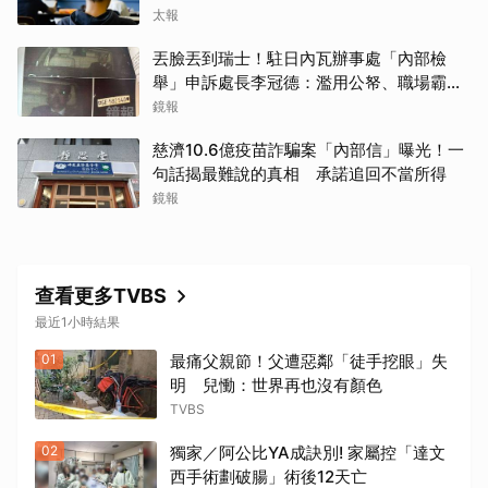
太報
丟臉丟到瑞士！駐日內瓦辦事處「內部檢
舉」申訴處長李冠德：濫用公帑、職場霸
凌、超速仔拒繳罰單 外交部要查了
鏡報
慈濟10.6億疫苗詐騙案「內部信」曝光！一
句話揭最難說的真相 承諾追回不當所得
鏡報
查看更多TVBS
最近1小時結果
01
最痛父親節！父遭惡鄰「徒手挖眼」失
明 兒慟：世界再也沒有顏色
TVBS
02
獨家／阿公比YA成訣別! 家屬控「達文
西手術劃破腸」術後12天亡