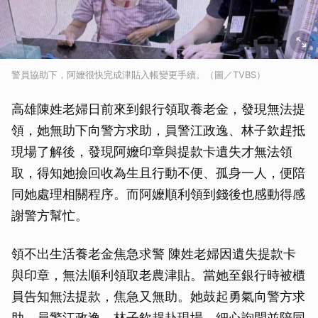
警員協助下，阿嬤很快完成津貼入帳變更手續。（圖／TVBS）
高雄陳姓老婦日前來到銀行領取養老金，發現無法提
領，她無助下向警方求助，員警江政逸、林子欽趕抵
現場了解後，發現阿嬤印章與提款卡遺失才無法領
取，得知她撿回收為生且行動不便、孤身一人，便陪
同她處理相關程序。而阿嬤順利領到錢後也感動得感
謝警方幫忙。
領不出生活養老金焦急求警 陳姓老婦因遺失提款卡
與印章，無法順利領取老農津貼。當她至銀行時被櫃
員告知無法提款，焦急又無助。她鼓起勇氣向警方求
助，員警江政逸、林子欽趕赴現場，細心詢問並陪同