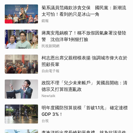
菊系議員范織欽涉貪交保 國民黨：新潮流
太可怕！看到的只是冰山一角
鏡報
蔣萬安甩鍋糗了！稱不放假因氣象署沒發陸
警 沈伯洋舉1例狠打臉
民視新聞網
柯志恩出席父親楷模表揚 強調城市偉大在於
照顧長輩
自由電子報
政院不理「兒少未來帳戶」 黃國昌開砲：清
德宗又打算毀憲亂政
Newtalk
明年度國防預算規模「首破1.1兆」 確定達標
GDP 3%！
台視
李逸洋拒出席長崎和平典禮 就為抗議這件