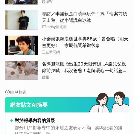
事
鏡週刊
專訪／李國毅是白曉燕玩伴！揭「命案前幾
天出遊」從小認識白冰冰
ETtoday星光雲
小秦漢張海漢逝世享壽68歲！曾合唱〈明天
會更好〉 家屬低調舉辦後事
三立新聞網
名導迎龍鳳胎出生20天就猝逝...4歲兒父親
節前夕喊：我沒爸爸！老師暖心一句話惹哭
遺孀
鏡報
由 AI 摘要
網友貼文AI摘要
對於報導內容的質疑
部分用戶對報導中的矛盾之處表示不滿，認為記者的描