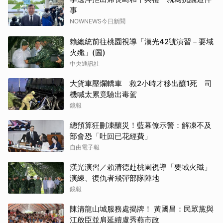
事
NOWNEWS今日新聞
賴總統前往桃園視導「漢光42號演習－要域
火殲」(圖)
中央通訊社
大貨車壓爛轎車 救2小時才移出釀1死 司
機喊太累竟驗出毒駕
鏡報
總預算狂刪凍釀災！藍幕僚示警：解凍不及
部會恐「吐回已花經費」
自由電子報
漢光演習／賴清德赴桃園視導「要域火殲」
演練、復仇者飛彈部隊陣地
鏡報
陳清龍山城服務處揭牌！ 黃國昌：民眾黨與
江啟臣並肩延續盧秀燕市政