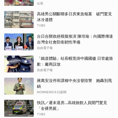
台視
高雄男公關斷聯多日房東急報案 破門驚見
冰冷遺體
TVBS
台日合辦政經模擬推演 陳培瑜：向國際傳達
台灣全社會防衛韌性準備
自由電子報
「鐵道體驗」站長帽竟掛中國國徽 日管處致
歉：廠商誤放
自由電子報
蔣萬安沒停班課稱中央沒發陸警 她轟別甩
鍋
NOWNEWS今日新聞
快訊／遲未退房...高雄旅館人員開門驚見
「全裸男屍」
TVBS