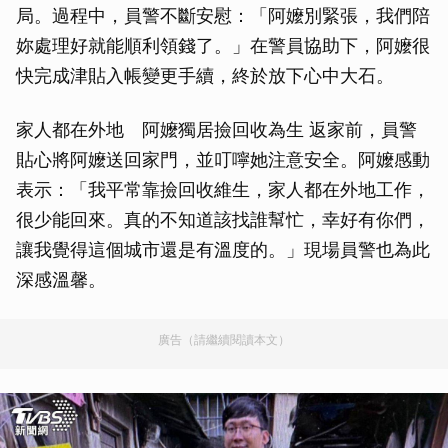
局。過程中，員警不斷安慰：「阿嬤別緊張，我們陪
妳處理好就能順利領錢了。」在警員協助下，阿嬤很
快完成津貼入帳變更手續，終於放下心中大石。
家人都在外地 阿嬤獨居撿回收為生 返家前，員警
貼心將阿嬤送回家門，並叮嚀她注意安全。阿嬤感動
表示：「我平常靠撿回收維生，家人都在外地工作，
很少能回來。真的不知道該找誰幫忙，幸好有你們，
讓我覺得這個城市還是有溫度的。」現場員警也為此
深感溫馨。
廣告（請繼續閱讀本文）