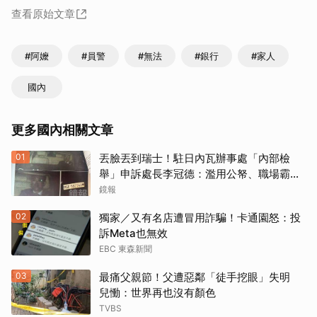
查看原始文章
#阿嬤
#員警
#無法
#銀行
#家人
國內
更多國內相關文章
01
丟臉丟到瑞士！駐日內瓦辦事處「內部檢
舉」申訴處長李冠德：濫用公帑、職場霸
凌、超速仔拒繳罰單 外交部要查了
鏡報
02
獨家／又有名店遭冒用詐騙！卡通園怒：投
訴Meta也無效
EBC 東森新聞
03
最痛父親節！父遭惡鄰「徒手挖眼」失明
兒慟：世界再也沒有顏色
TVBS