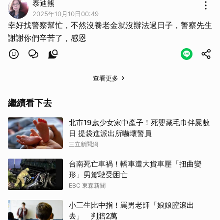
泰迪熊
2025年10月10日00:49
取消
幸好找警察幫忙，不然沒養老金就沒辦法過日子，警察先生
謝謝你們辛苦了，感恩
查看更多
繼續看下去
北市19歲少女家中產子！死嬰藏毛巾伴屍數
日 提袋進派出所嚇壞警員
三立新聞網
台南死亡車禍！轎車遭大貨車壓「扭曲變
形」男駕駛受困亡
EBC 東森新聞
小三生比中指！罵男老師「娘娘腔滾出
去」 判賠2萬