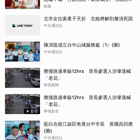
沒給錯
鏡報
北市女住家產子夭折 北檢將解剖釐清死因
中央通訊社
陳清龍成立台中山城服務處（1）(圖)
中央通訊社
擦撞路邊車躲12hrs 里長參選人涉肇逃喊
「老花」
華視新聞
擦撞路邊車躲12hrs 里長參選人涉肇逃喊
「老花」
影音
華視影音
藍白合挺江啟臣角逐台中市長 黃國昌回應
(圖)
中央通訊社