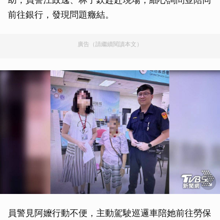
前往銀行，發現問題癥結。
廣告（請繼續閱讀本文）
員警見阿嬤行動不便，主動駕駛巡邏車陪她前往勞保