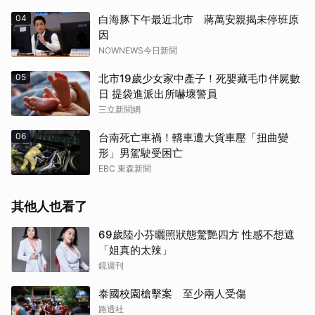
04
白海豚下午最近北市 蔣萬安親揭未停班原
因
NOWNEWS今日新聞
05
北市19歲少女家中產子！死嬰藏毛巾伴屍數
日 提袋進派出所嚇壞警員
三立新聞網
06
台南死亡車禍！轎車遭大貨車壓「扭曲變
形」男駕駛受困亡
EBC 東森新聞
其他人也看了
69歲陸小芬曬照狀態驚艷四方 性感不想遮
「姐真的太辣」
鏡週刊
泰國校園槍擊案 至少兩人受傷
路透社