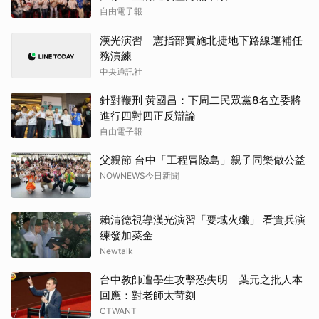
自由電子報
漢光演習 憲指部實施北捷地下路線運補任
務演練
中央通訊社
針對鞭刑 黃國昌：下周二民眾黨8名立委將
進行四對四正反辯論
自由電子報
父親節 台中「工程冒險島」親子同樂做公益
NOWNEWS今日新聞
賴清德視導漢光演習「要域火殲」 看實兵演
練發加菜金
Newtalk
台中教師遭學生攻擊恐失明 葉元之批人本
回應：對老師太苛刻
CTWANT