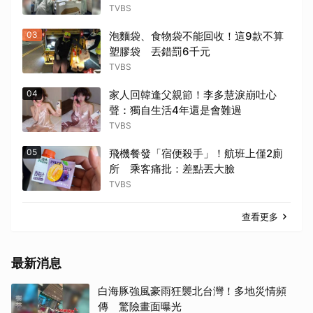
TVBS
03
泡麵袋、食物袋不能回收！這9款不算
塑膠袋 丟錯罰6千元
TVBS
04
家人回韓逢父親節！李多慧淚崩吐心
聲：獨自生活4年還是會難過
TVBS
05
飛機餐發「宿便殺手」！航班上僅2廁
所 乘客痛批：差點丟大臉
TVBS
查看更多
最新消息
白海豚強風豪雨狂襲北台灣！多地災情頻
傳 驚險畫面曝光