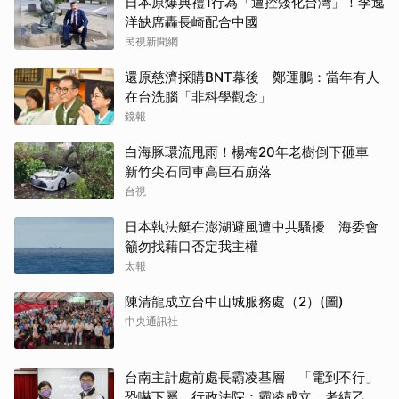
日本原爆典禮1行為「遭控矮化台灣」！李逸
洋缺席轟長崎配合中國
民視新聞網
還原慈濟採購BNT幕後 鄭運鵬：當年有人
在台洗腦「非科學觀念」
鏡報
白海豚環流甩雨！楊梅20年老樹倒下砸車
新竹尖石同車高巨石崩落
台視
日本執法艇在澎湖避風遭中共騷擾 海委會
籲勿找藉口否定我主權
太報
陳清龍成立台中山城服務處（2）(圖)
中央通訊社
台南主計處前處長霸凌基層 「電到不行」
恐嚇下屬 行政法院：霸凌成立、考績乙等