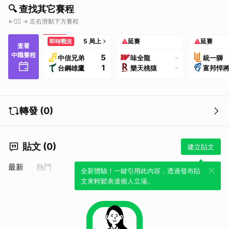
🔍 查找其它賽程
←👇🏼 → 左右滑動下方賽程
5 局上
延賽
延賽
即時戰況
查看
中職賽程
5
-
中信兄弟
味全龍
統一獅
1
-
台鋼雄鷹
樂天桃猿
富邦悍
轉發 (0)
貼文 (0)
建立貼文
最新
熱門
全新體驗！一鍵引用此內容，透過發布貼
文來輕鬆表達個人立場。