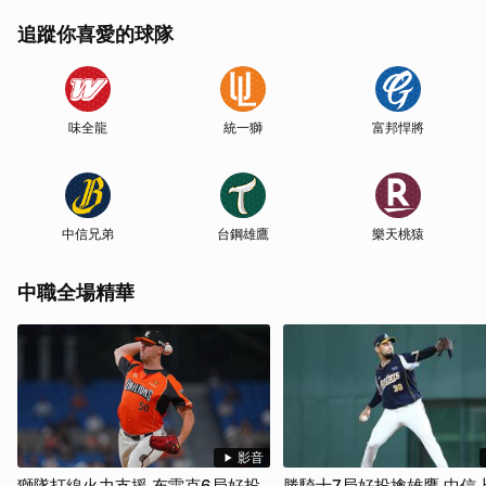
追蹤你喜愛的球隊
味全龍
統一獅
富邦悍將
中信兄弟
台鋼雄鷹
樂天桃猿
中職全場精華
影音
獅隊打線火力支援 布雷克6局好投
勝騎士7局好投擒雄鷹 中信