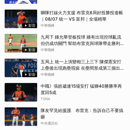
獅隊打線火力支援 布雷克6局好投勝投進帳
｜08/07 統一 VS 富邦｜全場精華
影音
中華職棒
九局下 鍾允華登板投球 雖有出現控球亂流
但仍成功關門 幫助布雷克與球隊帶走勝利
（08/07 統一 VS 富邦）
影音
中華職棒
五局上 統一上演變相三上三下 陳傑憲安打
上壘後出現跑壘瑕疵 在壘間形成第三個出局
數（08/07 統一 VS 富邦）
影音
中華職棒
中職》張皓崴連15場安打 猛獅40勝勝率再
度回5成
TSNA
隊友罕見給援護 布雷克：告訴自己不要搞
砸
中央通訊社