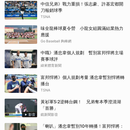
中信兄弟》戰力重損！張志豪、許基宏都開
刀報銷球季
TSNA
味全龍棒球夏令營 小龍女組圓滿結業熱力
應援
Go Baseball 夠棒網
中職》潘忠韋個人規劃 暫別富邦悍將主場
賽事球評
緯來體育新聞
富邦悍將》個人規劃考量 潘忠韋暫別悍將轉
播台
TSNA
黃衫軍5:2逆轉台鋼！ 兄弟奪本季澄清湖
「首勝」
影音
鏡新聞影音
「喇叭」潘忠韋暫別10年轉播！富邦悍將：