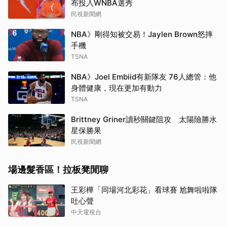
布投入WNBA選秀
民視新聞網
NBA》剛得知被交易！Jaylen Brown怒摔
手機
TSNA
NBA》Joel Embiid有新隊友 76人總管：他
身體健康，現在更加有動力
TSNA
Brittney Griner讀秒關鍵阻攻 太陽險勝水
星保勝果
民視新聞網
場邊髮香區！拉板凳閒聊
王彩樺「同場河北彩花」看球賽 尬舞啦啦隊
吐心聲
中天電視台