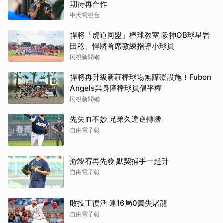
期待再合作
中天電視台
悍將「虎道同盟」棒球教室 阪神OB球星岩
田稔、悍將首席教練指導小球員
民視新聞網
悍將再升級新莊棒球場無障礙設施！Fubon
Angels與身障棒球員倡平權
民視新聞網
先失血不妙 兄弟久違逆轉勝
自由電子報
游竣宥再先發 默契捕手一起升
自由電子報
敗投王復活 連16局0責失屠龍
自由電子報