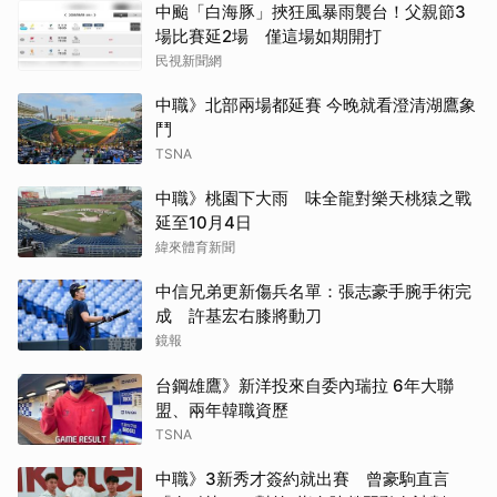
中颱「白海豚」挾狂風暴雨襲台！父親節3
場比賽延2場 僅這場如期開打
民視新聞網
中職》北部兩場都延賽 今晚就看澄清湖鷹象
鬥
TSNA
中職》桃園下大雨 味全龍對樂天桃猿之戰
延至10月4日
緯來體育新聞
中信兄弟更新傷兵名單：張志豪手腕手術完
成 許基宏右膝將動刀
鏡報
台鋼雄鷹》新洋投來自委內瑞拉 6年大聯
盟、兩年韓職資歷
TSNA
中職》3新秀才簽約就出賽 曾豪駒直言