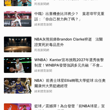
民視新聞網
中職》出賽機會比洋將少？ 葉君璋罕見重
話：「你自己努力夠了嗎？」
緯來體育新聞
NBA灰熊前鋒Brandon Clarke猝逝 法醫
證實死於毒品意外
民視新聞網
WNBA》Kanter宣布挑戰2027年選秀衝擊
制度！WNBPA發聲強調多元共融「不會成
為政治棋子」
緯來體育新聞
NBA》前勇士球星Ellis轉戰大學籃球 出任奧
爾康州大男籃總經理
緯來體育新聞
籃球／震撼彈！為台發聲「前NBA球星」宣