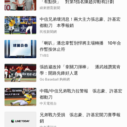
「有點快」 對第1指名陳趙羿勳有計劃
緯來體育新聞
中信兄弟壞消息！兩大主力張志豪、許基宏
都動刀 本季報銷
民視新聞網
「喇叭」潘忠韋暫別悍將主場轉播 10年合
作暫按休止符
TVBS
張皓崴改掉「拿關刀揮棒」 潘武雄讚賞肯
學：開路先鋒好人選
Go Baseball 夠棒網
中職/中信兄弟戰力拉警報 張志豪、許基宏
都動刀
中天電視台
兄弟戰力受損 張志豪、許基宏開刀賽季報
銷