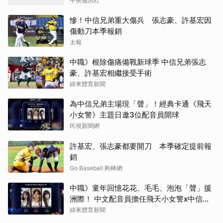
中央通訊社
慘！中信兄弟重大傷兵 張志豪、許基宏因
傷動刀本季報銷
太報
中職》根除傷痛備戰新球季 中信兄弟張志
豪、許基宏相繼接受手術
緯來體育新聞
為中信兄弟主場現「聲」！經典卡通《飛天
小女警》主題日邀3位配音員開球
民視新聞網
許基宏、張志豪都要開刀 本季確定提前報
銷
Go Baseball 夠棒網
中職》童年回憶花花、毛毛、泡泡「聲」援
洲際！ 中文配音員擔任飛天小女警x中信兄
弟女孩日開球嘉賓
緯來體育新聞