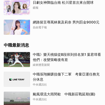
日劇女神降臨台南 松川星首次來台開球
鏡報
網路留言辱罵林襄及莉奈 男判罰金9000元
自由電子報
中職最新消息
中職》樂天桃猿從B段班到排名第1 葉君璋看
他們：改變策略後有差
緯來體育新聞
中職張翔腳踝扭傷下二軍 考量亞運任務充
分休息
中央通訊社
颱風環流大雨間歇 中職新莊戰延期(圖)
取消
中央通訊社