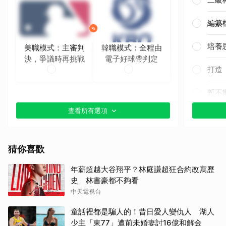
編纂
培養
美職模式：主審判
韓職模式：全程由
決，爭議時再挑戰
電子好球帶判定
打造
暫不
查看所有選項
猜你喜歡
年薪超越大谷翔平？林庭謙超狂合約改寫歷
史 林書豪都不夠看
中天電視台
童話裡都是騙人的！昔日愛人變仇人 湖人
少主「東77」遭前未婚妻討16億和解金