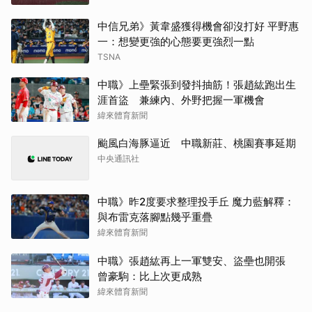
中信兄弟》黃韋盛獲得機會卻沒打好 平野惠
一：想變更強的心態要更強烈一點
TSNA
中職》上壘緊張到發抖抽筋！張趙紘跑出生
涯首盜 兼練內、外野把握一軍機會
緯來體育新聞
颱風白海豚逼近 中職新莊、桃園賽事延期
中央通訊社
中職》昨2度要求整理投手丘 魔力藍解釋：
與布雷克落腳點幾乎重疊
緯來體育新聞
中職》張趙紘再上一軍雙安、盜壘也開張
曾豪駒：比上次更成熟
緯來體育新聞