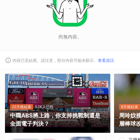
尚無內容。
內容已至結尾。請注意，部分內容可能未顯示。
查看資訊
22天後結束
5.1K人已投
8天後結束
中職ABS將上路，你支持挑戰制還是
周玲妏
全面電子判決？
層棒球
三級