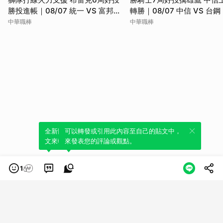
勝投進帳｜08/07 統一 VS 富邦｜
轉勝｜08/07 中信 VS 台
全場精華
精華
中華職棒
中華職棒
全新體驗！一鍵引用此內容，透過發布貼
可以轉發或引用此內容至自己的貼文中，
文來輕鬆表達個人立場。
來發表您的評論或觀點。
1
類別
服務條款
隱私權政策
服務聲明