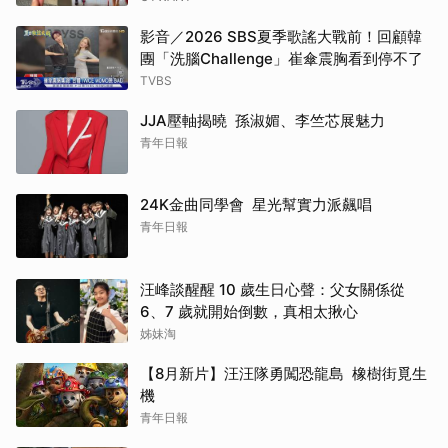
影音／2026 SBS夏季歌謠大戰前！回顧韓
團「洗腦Challenge」崔傘震胸看到停不了
TVBS
JJA壓軸揭曉 孫淑媚、李竺芯展魅力
青年日報
24K金曲同學會 星光幫實力派飆唱
青年日報
汪峰談醒醒 10 歲生日心聲：父女關係從
6、7 歲就開始倒數，真相太揪心
姊妹淘
【8月新片】汪汪隊勇闖恐龍島 橡樹街覓生
機
青年日報