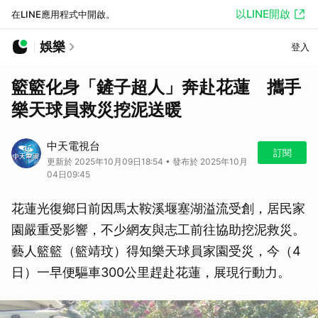
以LINE開啟
在LINE應用程式中開啟。
娛樂
登入
籃籃化身「鏟子超人」奔赴花蓮 攜手
樂天球員救災挖泥送暖
中天電視台
訂閱
更新於 2025年10月09日18:54 • 發布於 2025年10月
04日09:45
花蓮光復鄉日前因馬太鞍溪堰塞湖溢流受創，居民家
園嚴重受影響，不少網友與志工前往協助挖泥救災。
藝人籃籃（籃靖玟）得知樂天球員家園受災，今（4
日）一早便驅車300公里趕赴花蓮，展現行動力。