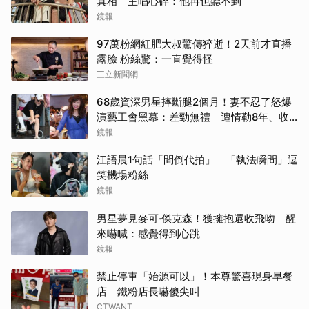
真相 主唱心碎：他再也聽不到
鏡報
97萬粉網紅肥大叔驚傳猝逝！2天前才直播
露臉 粉絲驚：一直覺得怪
三立新聞網
68歲資深男星摔斷腿2個月！妻不忍了怒爆
演藝工會黑幕：差勁無禮 遭情勒8年、收
二手探病禮
鏡報
江語晨1句話「問倒代拍」 「執法瞬間」逗
笑機場粉絲
鏡報
男星夢見麥可·傑克森！獲擁抱還收飛吻 醒
來嚇喊：感覺得到心跳
鏡報
禁止停車「始源可以」！本尊驚喜現身早餐
店 鐵粉店長嚇傻尖叫
CTWANT