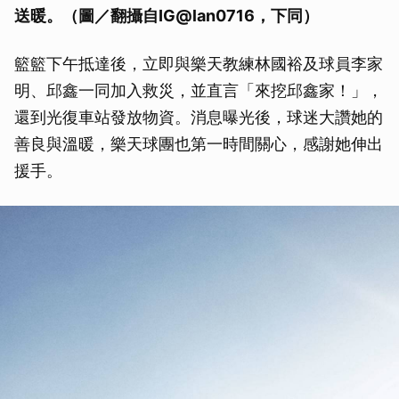
送暖
。（圖／翻攝自IG@lan0716，下同）
籃籃下午抵達後，立即與樂天教練林國裕及球員李家
明、邱鑫一同加入救災，並直言「來挖邱鑫家！」，
還到光復車站發放物資。消息曝光後，球迷大讚她的
善良與溫暖，樂天球團也第一時間關心，感謝她伸出
援手。