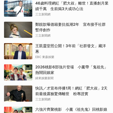
46歲料理網紅「肥大叔」離世！直播創月業
績千萬 生前揭3大成功心法
三立新聞網
鄭靚歆曝德籍妻抗低潮2年 宣布接手社群
暫停創作
三立新聞網
王凱靈堂照公開！3年前「社群發文」藏洋
蔥
EBC 東森娛樂
2026桃影6部強片登場 小薰帶「鬼祖先」
熱鬧回娘家
緯來娛樂新聞
快訊／才宣布停播1周！網紅「肥大叔」2天
前最後露臉驚傳離世 粉專證實
三立新聞網
六強片齊聚桃影 小薰《祖先鬼》回桃影娘