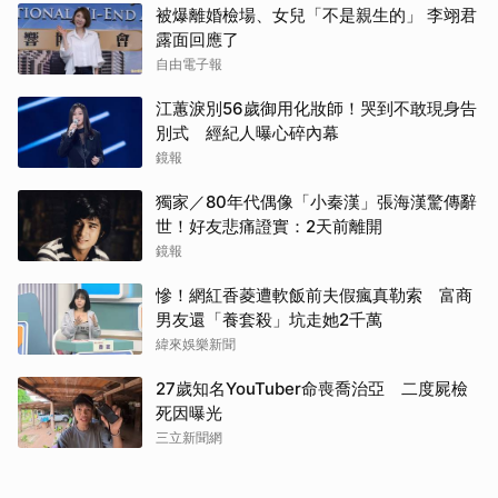
被爆離婚檢場、女兒「不是親生的」 李翊君
露面回應了
自由電子報
江蕙淚別56歲御用化妝師！哭到不敢現身告
別式 經紀人曝心碎內幕
鏡報
獨家／80年代偶像「小秦漢」張海漢驚傳辭
世！好友悲痛證實：2天前離開
鏡報
慘！網紅香菱遭軟飯前夫假瘋真勒索 富商
男友還「養套殺」坑走她2千萬
緯來娛樂新聞
27歲知名YouTuber命喪喬治亞 二度屍檢
死因曝光
三立新聞網