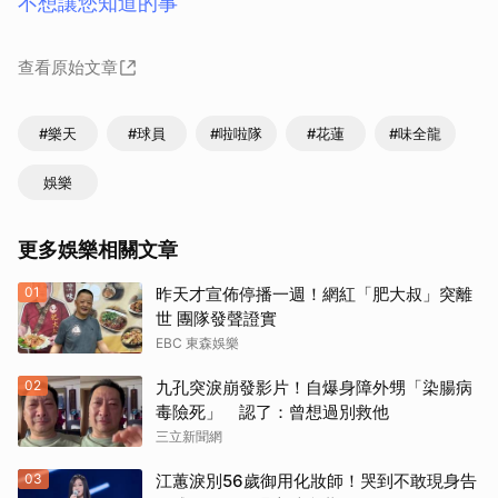
不想讓您知道的事
查看原始文章
#樂天
#球員
#啦啦隊
#花蓮
#味全龍
娛樂
更多娛樂相關文章
01
昨天才宣佈停播一週！網紅「肥大叔」突離
世 團隊發聲證實
EBC 東森娛樂
02
九孔突淚崩發影片！自爆身障外甥「染腸病
毒險死」 認了：曾想過別救他
三立新聞網
03
江蕙淚別56歲御用化妝師！哭到不敢現身告