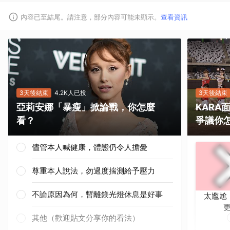
內容已至結尾。請注意，部分內容可能未顯示。
查看資訊
3天後結束
4.2K人已投
3天後結束
亞莉安娜「暴瘦」掀論戰，你怎麼
KAR
取消
看？
爭議你
儘管本人喊健康，體態仍令人擔憂
尊重本人說法，勿過度揣測給予壓力
不論原因為何，暫離鎂光燈休息是好事
太尷尬
其他（歡迎貼文分享你的看法）