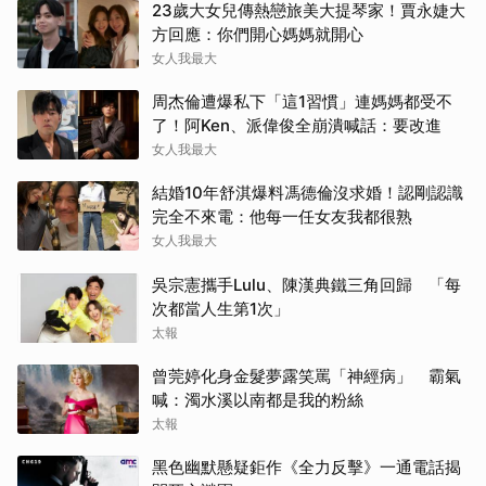
23歲大女兒傳熱戀旅美大提琴家！賈永婕大
方回應：你們開心媽媽就開心
女人我最大
周杰倫遭爆私下「這1習慣」連媽媽都受不
了！阿Ken、派偉俊全崩潰喊話：要改進
女人我最大
結婚10年舒淇爆料馮德倫沒求婚！認剛認識
完全不來電：他每一任女友我都很熟
女人我最大
吳宗憲攜手Lulu、陳漢典鐵三角回歸 「每
次都當人生第1次」
太報
曾莞婷化身金髮夢露笑罵「神經病」 霸氣
喊：濁水溪以南都是我的粉絲
太報
黑色幽默懸疑鉅作《全力反擊》一通電話揭