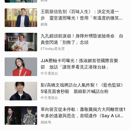
王凱留信告別《百味人生》：決定先退一
步 靈堂遺照曝光！曾用「有溫度的微笑」
祝賀母親節快樂
鏡報
九孔鏡頭前淚崩！身障外甥昏迷險喪命 自
責曾閃過「別救了」念頭
ETtoday星光雲
JJA壓軸卡司曝光！孫淑媚首登國際音樂
節 放話「讓世界看見正港辣台妹」
中天電視台
影/高橋文哉將訪台人氣炸裂！《藍色監獄》
5場見面會秒殺 親錄影片喊話台粉
中天電視台
單向留言從未停歇：蕭敬騰揭方大同離世後1
年多的逃避與思念，首唱遺作《Say A Lil
Something》
姊妹淘