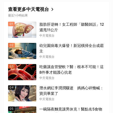
查看更多中天電視台
最近1小時結果
01
脂肪肝逆轉！女工程師「聽醫師話」12
週甩11公斤
中天電視台
02
幼兒園病毒大爆發！新冠橫掃全台成霸
主
中天電視台
03
吃藥讓血管變軟？醫：根本不可能！這
8件事才能護心抗老
中天電視台
04
潛水網紅李潤潤驟逝 媽媽心碎慟喊：
寶貝畢業了
中天電視台
05
一碗隔夜麵竟讓男休克！醫點名5食物