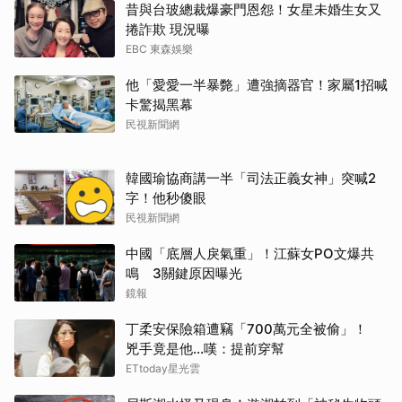
昔與台玻總裁爆豪門恩怨！女星未婚生女又
捲詐欺 現況曝
EBC 東森娛樂
他「愛愛一半暴斃」遭強摘器官！家屬1招喊
卡驚揭黑幕
民視新聞網
韓國瑜協商講一半「司法正義女神」突喊2
字！他秒傻眼
民視新聞網
中國「底層人戾氣重」！江蘇女PO文爆共
鳴 3關鍵原因曝光
鏡報
丁柔安保險箱遭竊「700萬元全被偷」！
兇手竟是他...嘆：提前穿幫
ETtoday星光雲