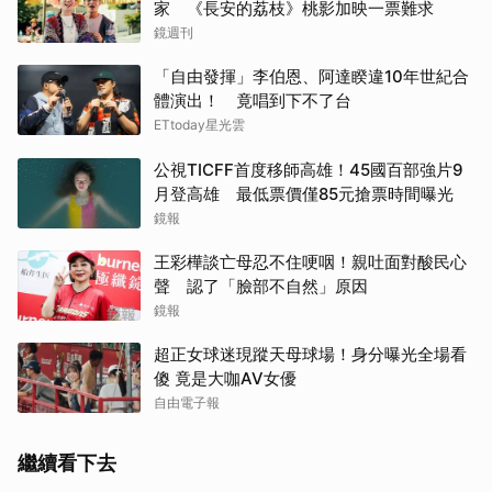
家 《長安的荔枝》桃影加映一票難求
鏡週刊
「自由發揮」李伯恩、阿達睽違10年世紀合
體演出！ 竟唱到下不了台
ETtoday星光雲
公視TICFF首度移師高雄！45國百部強片9
月登高雄 最低票價僅85元搶票時間曝光
鏡報
王彩樺談亡母忍不住哽咽！親吐面對酸民心
聲 認了「臉部不自然」原因
鏡報
超正女球迷現蹤天母球場！身分曝光全場看
傻 竟是大咖AV女優
自由電子報
繼續看下去