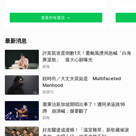
查看所有選項
最新消息
許富凱攻蛋倒數1天！憂颱風攪局急喊「白海
豚退散」 最大心願曝光
鏡報
靚時尚／大丈夫當如是 Multifaceted
Manhood
鏡週刊
蕭秉治新加坡開唱出事了！遭阿弟逼跳16
蹲 崩潰喊：腿要斷了
鏡報
好友驟逝成遺憾！「溫室雜草」新歌藏催淚