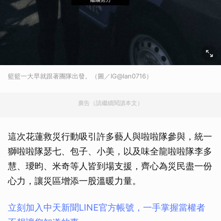
籃籃一大早就跟著團隊出發。（圖／IG@lan0716）
廣告（請繼續閱讀本文）
這次花蓮救災行動吸引許多藝人與啦啦隊參與，統一
獅啦啦隊瑟七、包子、小美，以及味全龍啦啦隊李多
慧、璦昀、米奇等人皆到場支援，齊心為災民盡一份
心力，讓災區增添一股溫暖力量。
立刻加入中天新聞LINE官方帳號，一手掌握當權者