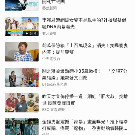
開死亡謎團
藝點新聞
李翊君遭網爆女兒不是親生的??! 檢場疑似
驗DNA內幕曝光
影音
非凡娛樂
胡瓜保險箱「上百萬現金」消失！笑曝寵妻
內幕：提前穿幫
中天電視台
關之琳被爆熱戀小35歲嫩模！ 「交談7分
鐘結緣」她親發文回應
ETtoday星光雲
昨天才宣佈停播一週！網紅「肥大叔」突離
世 團隊發聲證實
EBC 東森娛樂
金鐘男配震撼「家暴」畫面曝光！推下樓拳
打腳踢、痛罵「廢物」 孕妻動胎氣醫院爆
激烈衝突
鏡報