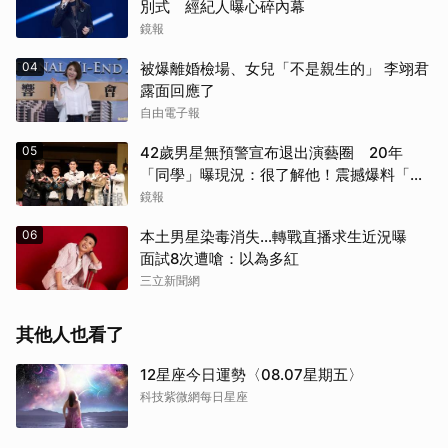
別式 經紀人曝心碎內幕
鏡報
04
被爆離婚檢場、女兒「不是親生的」 李翊君
露面回應了
自由電子報
05
42歲男星無預警宣布退出演藝圈 20年
「同學」曝現況：很了解他！震撼爆料「恐
懼」這件事
鏡報
06
本土男星染毒消失...轉戰直播求生近況曝
面試8次遭嗆：以為多紅
三立新聞網
其他人也看了
12星座今日運勢〈08.07星期五〉
科技紫微網每日星座