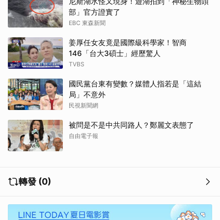
尼斯湖水怪又現身！遊湖拍到「神秘生物頭
部」官方證實了
EBC 東森新聞
姜厚任女友竟是國際級科學家！智商
146「台大3碩士」經歷驚人
TVBS
國民黨台東有變數？媒體人指若是「這結
局」不意外
民視新聞網
被問是不是中共同路人？鄭麗文表態了
自由電子報
轉發 (0)