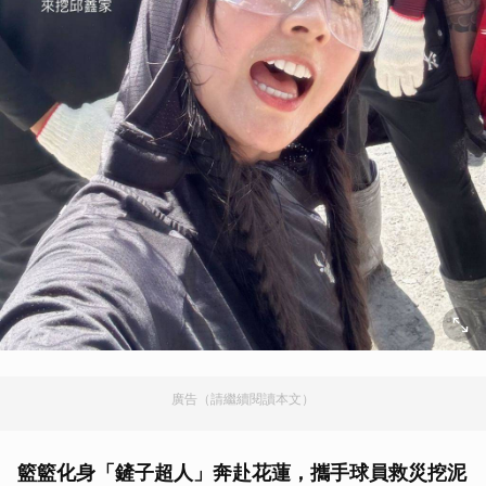
廣告（請繼續閱讀本文）
籃籃化身「鏟子超人」奔赴花蓮，攜手球員救災挖泥