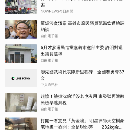
案
NOWNEWS今日新聞
驚爆涉貪瀆案 高雄市原民議員范織欽遭檢調
約談
自由電子報
5月才參選民進黨嘉義市黨部主委 許明對退
出議員選舉
自由電子報
澎湖國武術代表隊新里程碑 全國賽勇奪37
金
中央通訊社
超慘！塗掉沈伯洋簽名也沒用 東發號再遭酸
民檢舉逃漏稅
自由電子報
打開一看驚見「黃金牆」!明星律師天空樹豪
宅地板一掀開：全是現鈔磚 232kg金山