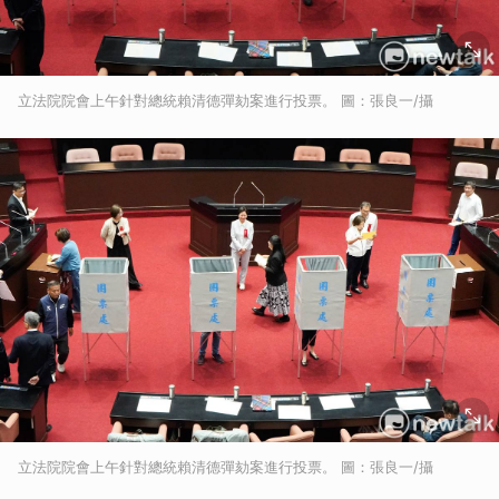
立法院院會上午針對總統賴清德彈劾案進行投票。 圖：張良一/攝
立法院院會上午針對總統賴清德彈劾案進行投票。 圖：張良一/攝