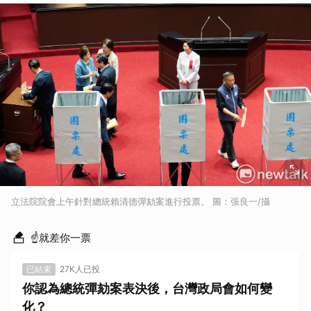
立法院院會上午針對總統賴清德彈劾案進行投票。 圖：張良一/攝
☝就差你一票
已結束
27K人已投
你認為總統彈劾案表決後，台灣政局會如何變
化？