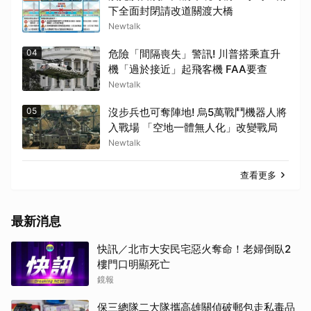
下全面封閉請改道關渡大橋
Newtalk
04
危險「間隔喪失」警訊! 川普搭乘直升
機「過於接近」起飛客機 FAA要查
Newtalk
05
沒步兵也可奪陣地! 烏5萬戰鬥機器人將
入戰場 「空地一體無人化」改變戰局
Newtalk
查看更多
最新消息
快訊／北市大安民宅惡火奪命！老婦倒臥2
樓門口明顯死亡
鏡報
保三總隊二大隊攜高雄關偵破郵包走私毒品