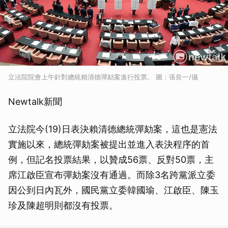
立法院院會上午針對總統賴清德彈劾案進行投票。 圖：張良一/攝
Newtalk新聞
立法院今(19)日表決賴清德總統彈劾案，這也是憲法
實施以來，總統彈劾案被提出並進入表決程序的首
例，但記名投票結果，以贊成56票、反對50票，主
席江啟臣宣布彈劾案沒有通過。而除3名跨黨派立委
因公到日內瓦外，國民黨立委韓國瑜、江啟臣、陳玉
珍及陳超明則都沒有投票。