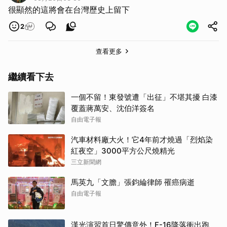
很顯然的這將會在台灣歷史上留下
2
查看更多
繼續看下去
一個不留！東發號遭「出征」不堪其擾 白漆
覆蓋蔣萬安、沈伯洋簽名
自由電子報
汽車材料廠大火！它4年前才燒過「烈焰染
紅夜空」3000平方公尺燒精光
三立新聞網
馬英九「文膽」張鈞綸律師 罹癌病逝
自由電子報
漢光演習首日驚傳意外！F-16降落衝出跑