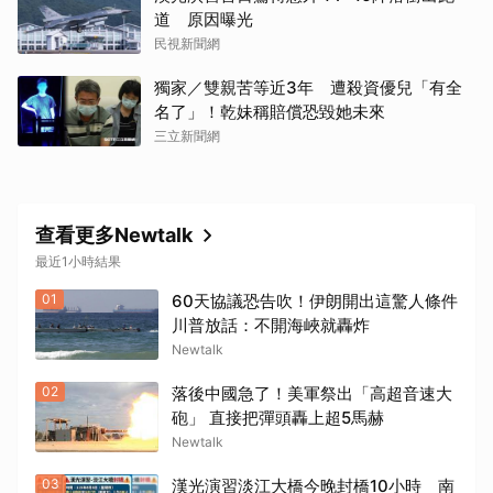
道 原因曝光
民視新聞網
獨家／雙親苦等近3年 遭殺資優兒「有全
名了」！乾妹稱賠償恐毀她未來
三立新聞網
查看更多Newtalk
最近1小時結果
01
60天協議恐告吹！伊朗開出這驚人條件
川普放話：不開海峽就轟炸
Newtalk
02
落後中國急了！美軍祭出「高超音速大
砲」 直接把彈頭轟上超5馬赫
Newtalk
03
漢光演習淡江大橋今晚封橋10小時 南