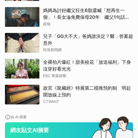
媽媽為討好繼父狂生6胎還喊「想再生一
個」！長女淪免費保母20年 繼父1句話嚇
到逃家
鏡報
兒子「GG大不大」爸媽誰決定？醫：答案超
意外
民視新聞網
全裸拍片爆紅！甜美校花「放送福利」下身
沒穿好看光光
EBC 東森娛樂
故宮《龍藏經》特展第二檔推預約制 明起
開放線上預約
CTWANT
由 AI 摘要
網友貼文AI摘要