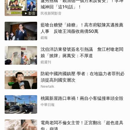
盧秀燕稱「賴清德一個月未談食安」！李坤
城神回「這1句話」！
影音
民視新聞影音
藍嗆台糖變「綠糖」！高市府駁陳其邁推薦
人事 反嗆王鴻薇收南僑50萬
鏡報
沈伯洋訪東發號簽名引熱議 詹江村嗆老闆
娘「掀牌」蔣萬安：不厚道
鏡週刊
防範中國跨國鎮壓 學者：在地協力者罪刑必
須提高到國安層次
Newtalk
桃園新屋路口車禍！兩自小客猛撞車頭全毀
中華日報
電商老闆不倫女主管！正宮翻出「超色道具
包」崩潰