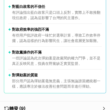
對藍白政客的不信任
有評論指出藍白政客只是口頭上反對，實際上不敢推翻
現任政府，認為這影響了台灣的民主運作。
對政府效率的強烈不滿
有些用戶批評政府一味忙於選舉計算，導致工作效率停
擺，認為這樣的行為影響民生，讓社會底層更加艱難。
對政黨操作的不滿
一些評論認為此次彈劾案是政黨間的權力鬥爭，並不是
真正反映民意，指責在野黨缺乏實質監督。
對彈劾案的質疑
部分用戶認為彈劾案毫無意義，主張無論誰當總統都一
樣，應該專注於修法改善社會問題而非進行彈劾。
轉發 (9)