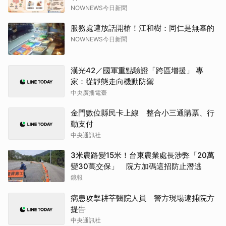
NOWNEWS今日新聞
服務處遭放話開槍！江和樹：同仁是無辜的
NOWNEWS今日新聞
漢光42／國軍重點驗證「跨區增援」 專
家：從靜態走向機動防禦
中央廣播電臺
金門數位縣民卡上線 整合小三通購票、行
動支付
中央通訊社
3米農路變15米！台東農業處長涉弊「20萬
變30萬交保」 院方加碼這招防止潛逃
鏡報
病患攻擊耕莘醫院人員 警方現場逮捕院方
提告
中央通訊社