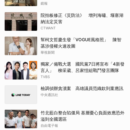
震撼影像曝
鏡報
院拍板修正《災防法》 增列海嘯、堰塞湖
納法定災害
CTWANT
幫柯文哲慶生發「VOGUE風格照」 陳智
菡涉侵權火速改圖
華視新聞
獨家／備戰大選 國民黨7日將宣布「4新發
言人」 柳采葳、呂家愷組戰鬥發言團隊
TVBS
檢調偵辦貪瀆案 高雄議員范織欽到案應訊
中央通訊社
竹北藍白整合陷僵局 基層憂心負面效應恐外
溢到全國選區
自由電子報