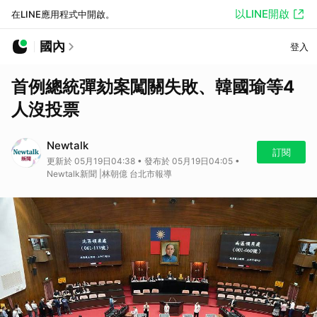
以LINE開啟
在LINE應用程式中開啟。
國內
登入
首例總統彈劾案闖關失敗、韓國瑜等4
人沒投票
Newtalk
訂閱
更新於 05月19日04:38 • 發布於 05月19日04:05 •
Newtalk新聞 |林朝億 台北市報導