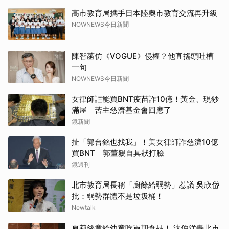
高市教育局攜手日本陸奧市教育交流再升級
NOWNEWS今日新聞
陳智菡仿《VOGUE》侵權？他直搖頭吐槽
一句
NOWNEWS今日新聞
女律師誆能買BNT疫苗詐10億！黃金、現鈔
滿屋 苦主慈濟基金會回應了
鏡新聞
扯「郭台銘也找我」！美女律師詐慈濟10億
買BNT 郭董親自具狀打臉
鏡週刊
北市教育局長稱「廚餘給弱勢」惹議 吳欣岱
批：弱勢群體不是垃圾桶！
Newtalk
夏莉絲竟給幼童吃過期食品！ 沈伯洋轟北市