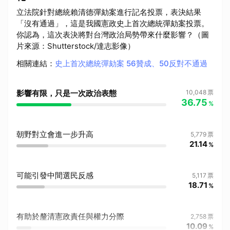
立法院針對總統賴清德彈劾案進行記名投票，表決結果
「沒有通過」，這是我國憲政史上首次總統彈劾案投票。
你認為，這次表決將對台灣政治局勢帶來什麼影響？（圖
片來源：Shutterstock/達志影像）
相關連結
：
史上首次總統彈劾案 56贊成、50反對不通過
影響有限，只是一次政治表態
10,048
票
36.75
%
朝野對立會進一步升高
5,779
票
21.14
%
可能引發中間選民反感
5,117
票
18.71
%
有助於釐清憲政責任與權力分際
2,758
票
10.09
%