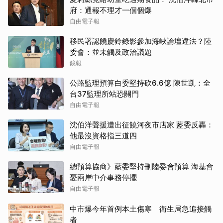
府：通報不理才一個個爆
自由電子報
移民署認饒慶鈴錄影參加海峽論壇違法？陸
委會：並未觸及政治議題
鏡報
公路監理預算白委堅持砍6.6億 陳世凱：全
台37監理所站恐關門
自由電子報
沈伯洋聲援遭出征饒河夜市店家 藍委反轟：
他最沒資格指三道四
自由電子報
總預算協商》藍委堅持刪陸委會預算 海基會
憂兩岸中介事務停擺
自由電子報
中市爆今年首例本土傷寒 衛生局急追接觸
者