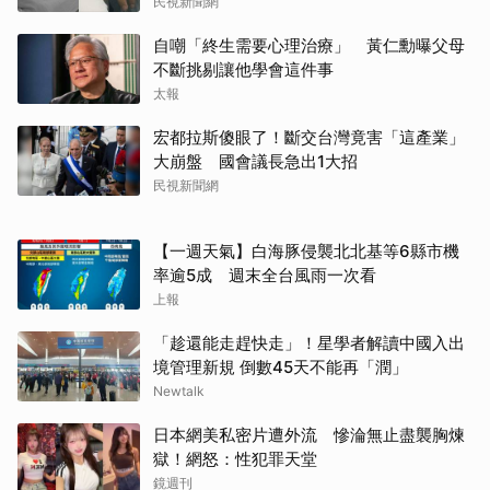
民視新聞網
自嘲「終生需要心理治療」 黃仁勳曝父母
不斷挑剔讓他學會這件事
太報
宏都拉斯傻眼了！斷交台灣竟害「這產業」
大崩盤 國會議長急出1大招
民視新聞網
【一週天氣】白海豚侵襲北北基等6縣市機
取消
率逾5成 週末全台風雨一次看
上報
「趁還能走趕快走」！星學者解讀中國入出
境管理新規 倒數45天不能再「潤」
Newtalk
日本網美私密片遭外流 慘淪無止盡襲胸煉
獄！網怒：性犯罪天堂
鏡週刊