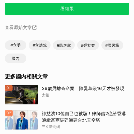
看結果
查看原始文章
#立委
#立法院
#民進黨
#彈劾案
#國民黨
國內
更多國內相關文章
01
26歲男離奇命案 陳屍草叢16天才被發現
太報
02
詐慈濟10億自己也被騙！律師借2億給香港
通緝富商馬廷海建台北天空塔
三立新聞網