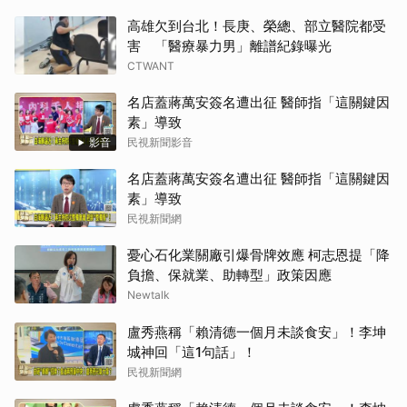
高雄欠到台北！長庚、榮總、部立醫院都受
害 「醫療暴力男」離譜紀錄曝光
CTWANT
名店蓋蔣萬安簽名遭出征 醫師指「這關鍵因
素」導致
影音
民視新聞影音
名店蓋蔣萬安簽名遭出征 醫師指「這關鍵因
素」導致
民視新聞網
憂心石化業關廠引爆骨牌效應 柯志恩提「降
負擔、保就業、助轉型」政策因應
Newtalk
盧秀燕稱「賴清德一個月未談食安」！李坤
城神回「這1句話」！
民視新聞網