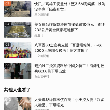
03
快訊／高雄工安意外！墜3.5M高鋼筋…以為
沒事竟「隔夜死亡」
三立新聞網
04
美女律師詐騙慈濟疫苗採購逾10億元 查獲
232公斤黃金藏豪宅地板下
鏡週刊
05
八軍團80士官兵支援「百足蜈蚣陣」⋯收
2000元感謝金觸法！廟方道歉了
三立新聞網
06
翻拍雄二飛彈資料給中國女特工！海鋒射控
兵收3.8萬下場出爐
自由電子報
其他人也看了
人夫遭戴綠帽求償百萬！小王控人妻「跟多
人極樂」下場曝光