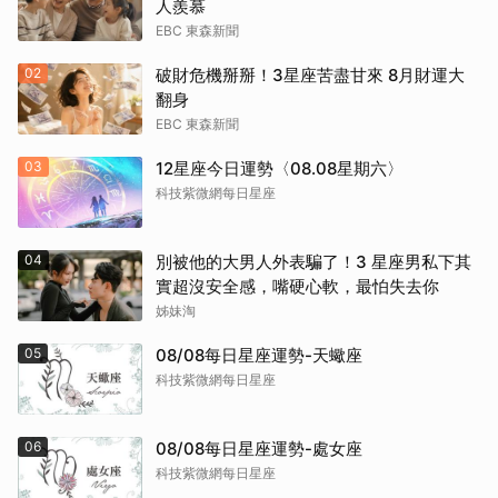
人羨慕
EBC 東森新聞
02
破財危機掰掰！3星座苦盡甘來 8月財運大
翻身
EBC 東森新聞
03
12星座今日運勢〈08.08星期六〉
科技紫微網每日星座
04
別被他的大男人外表騙了！3 星座男私下其
實超沒安全感，嘴硬心軟，最怕失去你
姊妹淘
05
08/08每日星座運勢-天蠍座
科技紫微網每日星座
06
08/08每日星座運勢-處女座
科技紫微網每日星座