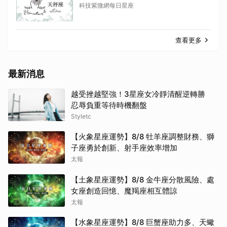
科技紫微網每日星座
查看更多
最新消息
越受挫越堅強！3星座女冷靜清醒逆轉勝
忍辱負重等待時機翻盤
Styletc
【火象星座運勢】8/8 牡羊座調整財務、獅
子座勇於創新、射手座效率增加
太報
【土象星座運勢】8/8 金牛座分散風險、處
女座創造回憶、魔羯座相互體諒
太報
【水象星座運勢】8/8 巨蟹座助力多、天蠍