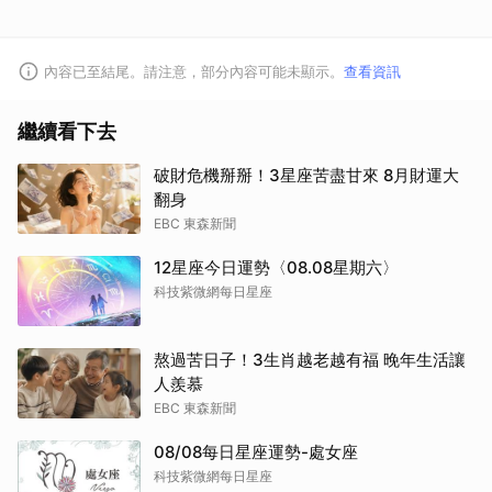
取消
內容已至結尾。請注意，部分內容可能未顯示。
查看資訊
繼續看下去
破財危機掰掰！3星座苦盡甘來 8月財運大
翻身
EBC 東森新聞
12星座今日運勢〈08.08星期六〉
科技紫微網每日星座
熬過苦日子！3生肖越老越有福 晚年生活讓
人羨慕
EBC 東森新聞
08/08每日星座運勢-處女座
科技紫微網每日星座