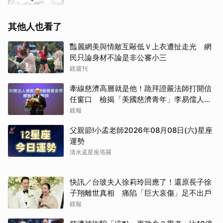
其他人也看了
豔麗網美與情敵互毆低Ｖ上衣遭扯走光 網
民只論身材不論是非公審小三
鏡週刊
牽線慈濟高層就是他！跪拜證嚴法師打開信
任窗口 檢揭「美國慈濟青年」李易儒人脈
網絡
鏡報
父親節!小孟老師2026年08月08日(六)星座
運勢
清水孟星座塔羅
快訊／台玻夫人徐莉玲回應了！還原長子徐
子翔離世真相 痛陷「巨大哀傷」足不出戶
鏡報