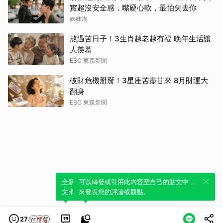
實超沒安全感，嘴硬心軟，最怕失去你
姊妹淘
熬過苦日子！3生肖越老越有福 晚年生活讓
人羨慕
EBC 東森新聞
破財危機掰掰！3星座苦盡甘來 8月財運大
翻身
EBC 東森新聞
全新體驗！一鍵引用此內容，透過發布貼
可以轉發或引用此內容至自己的貼文中，
文來輕鬆表達個人立場。
來發表您的評論或觀點。
27