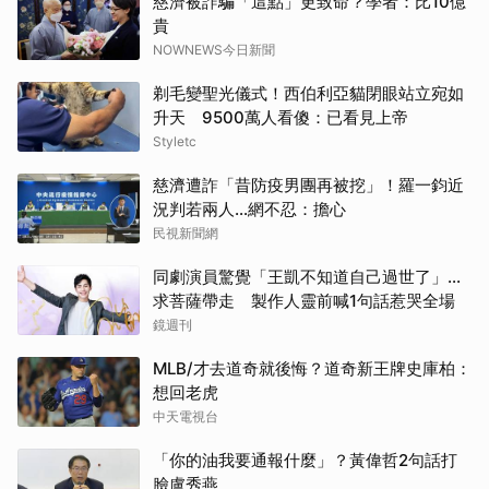
慈濟被詐騙「這點」更致命？學者：比10億
貴
NOWNEWS今日新聞
剃毛變聖光儀式！西伯利亞貓閉眼站立宛如
升天 9500萬人看傻：已看見上帝
Styletc
慈濟遭詐「昔防疫男團再被挖」！羅一鈞近
況判若兩人…網不忍：擔心
民視新聞網
同劇演員驚覺「王凱不知道自己過世了」...
求菩薩帶走 製作人靈前喊1句話惹哭全場
鏡週刊
MLB/才去道奇就後悔？道奇新王牌史庫柏：
想回老虎
中天電視台
「你的油我要通報什麼」？黃偉哲2句話打
臉盧秀燕