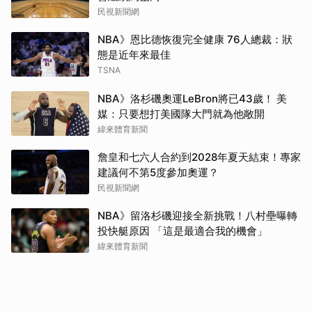
民視新聞網
NBA》恩比德恢復完全健康 76人總裁：狀
態是近年來最佳
TSNA
NBA》洛杉磯奧運LeBron將已43歲！ 美
媒：只要想打美國隊大門就為他敞開
緯來體育新聞
詹皇和七六人合約到2028年夏天結束！專家
建議何不第5度參加奧運？
民視新聞網
NBA》留洛杉磯迎接全新挑戰！八村壘曝轉
投快艇原因 「這是最適合我的機會」
緯來體育新聞