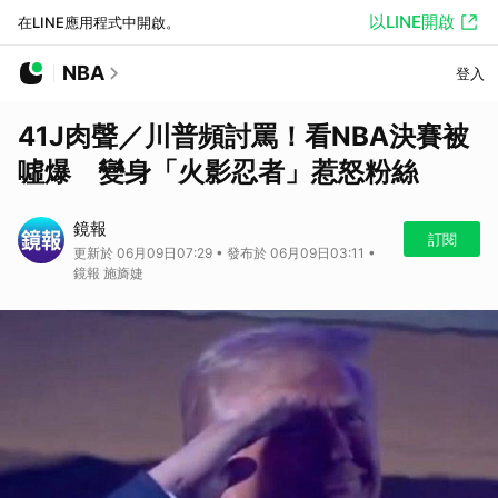
以LINE開啟
在LINE應用程式中開啟。
NBA
登入
41J肉聲／川普頻討罵！看NBA決賽被
噓爆 變身「火影忍者」惹怒粉絲
鏡報
訂閱
更新於 06月09日07:29 • 發布於 06月09日03:11 •
鏡報 施旖婕