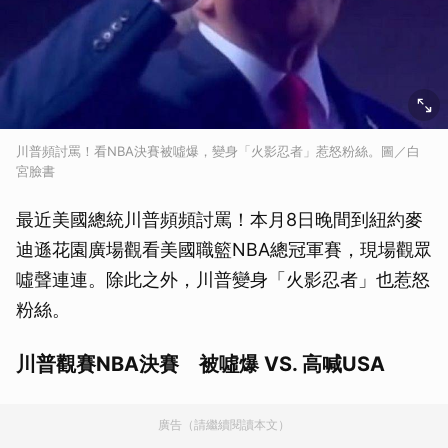
川普頻討罵！看NBA決賽被噓爆，變身「火影忍者」惹怒粉絲。圖／白
宮臉書
最近美國總統川普頻頻討罵！本月8日晚間到紐約麥
迪遜花園廣場觀看美國職籃NBA總冠軍賽，現場觀眾
噓聲連連。除此之外，川普變身「火影忍者」也惹怒
粉絲。
川普觀賽NBA決賽 被噓爆 VS. 高喊USA
廣告（請繼續閱讀本文）