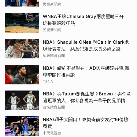
民視新聞網
WNBA王牌Chelsea Gray兩度壓哨三分
延長賽絕殺狂熱
民視新聞網
NBA》Shaquille ONeal對Caitlin Clark處
境發表看法 惡意犯規是成長必經之路
緯來體育新聞
NBA》續約不是現在！AD與巫師達共識 新
球季開打後再談
TSNA
NBA》與Tatum關係生變？Brown：與你拿
過冠軍的人，你都會視為一輩子的兄弟情
緯來體育新聞
NBA/獅子大開口！東契奇前女友討16億贍
養費
中天電視台