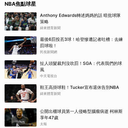
NBA焦點球星
Anthony Edwards轉述媽媽的話 暗批球隊
策略
緯來體育新聞
最後6罰投丟3球！哈登慘遭記者吐槽：去練
罰球啦！
民視新聞網
扯人頭髮裁判沒吹罰！SGA：代表我們的球
風
中天電視台
鞋王高掛球鞋！Tucker宣布退休告別NBA
緯來體育新聞
公開出櫃球員第一人侵略型腦瘤病逝 柯林斯
享年47歲
太報