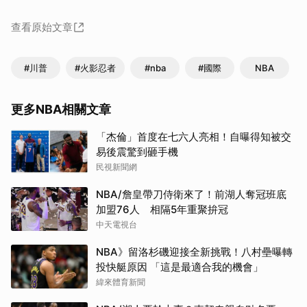
查看原始文章
#川普
#火影忍者
#nba
#國際
NBA
更多NBA相關文章
「杰倫」首度在七六人亮相！自曝得知被交
易後震驚到砸手機
民視新聞網
NBA/詹皇帶刀侍衛來了！前湖人奪冠班底
加盟76人 相隔5年重聚拚冠
中天電視台
NBA》留洛杉磯迎接全新挑戰！八村壘曝轉
投快艇原因 「這是最適合我的機會」
緯來體育新聞