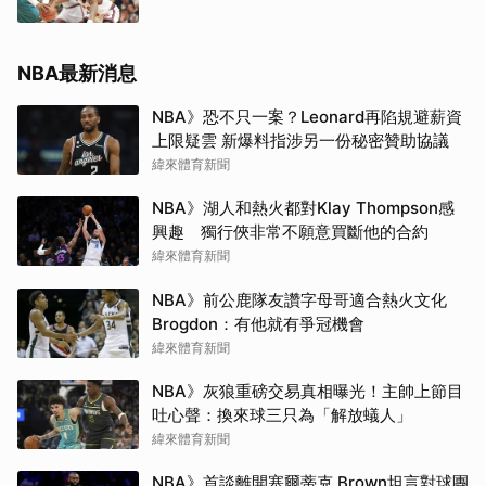
NBA最新消息
NBA》恐不只一案？Leonard再陷規避薪資
上限疑雲 新爆料指涉另一份秘密贊助協議
緯來體育新聞
NBA》湖人和熱火都對Klay Thompson感
興趣 獨行俠非常不願意買斷他的合約
緯來體育新聞
NBA》前公鹿隊友讚字母哥適合熱火文化
Brogdon：有他就有爭冠機會
緯來體育新聞
NBA》灰狼重磅交易真相曝光！主帥上節目
吐心聲：換來球三只為「解放蟻人」
緯來體育新聞
NBA》首談離開塞爾蒂克 Brown坦言對球團