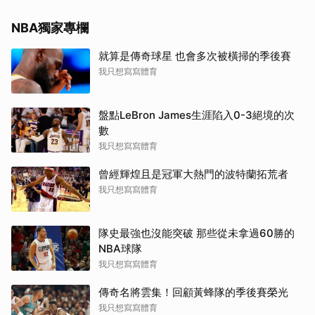
NBA獨家專欄
就算是傳奇球星 也會多次被橫掃的季後賽
我只想寫寫體育
盤點LeBron James生涯陷入0-3絕境的次
數
我只想寫寫體育
曾經輝煌且是冠軍大熱門的波特蘭拓荒者
我只想寫寫體育
隊史最強也沒能突破 那些從未拿過60勝的
NBA球隊
我只想寫寫體育
傳奇名將雲集！回顧黃蜂隊的季後賽榮光
我只想寫寫體育