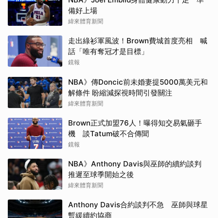
備好上場
緯來體育新聞
走出綠衫軍風波！Brown費城首度亮相 喊
話「唯有奪冠才是目標」
鏡報
NBA》傳Doncic前未婚妻提5000萬美元和
解條件 盼縮減探視時間引發關注
緯來體育新聞
Brown正式加盟76人！曝得知交易氣砸手
機 談Tatum破不合傳聞
鏡報
NBA》Anthony Davis與巫師的續約談判
推遲至球季開始之後
緯來體育新聞
Anthony Davis合約談判不急 巫師與球星
暫緩續約協商