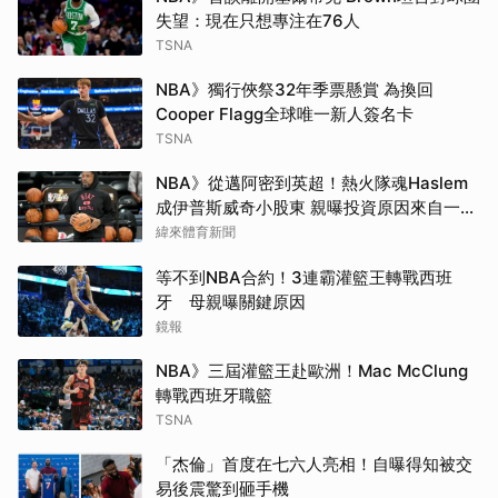
失望：現在只想專注在76人
TSNA
NBA》獨行俠祭32年季票懸賞 為換回
Cooper Flagg全球唯一新人簽名卡
TSNA
NBA》從邁阿密到英超！熱火隊魂Haslem
成伊普斯威奇小股東 親曝投資原因來自一句
口號
緯來體育新聞
等不到NBA合約！3連霸灌籃王轉戰西班
牙 母親曝關鍵原因
鏡報
NBA》三屆灌籃王赴歐洲！Mac McClung
轉戰西班牙職籃
TSNA
「杰倫」首度在七六人亮相！自曝得知被交
易後震驚到砸手機