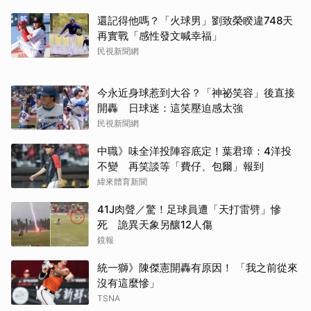
還記得他嗎？「火球男」劉致榮睽違748天
再實戰「感性發文喊幸福」
民視新聞網
今永近身球惹到大谷？「神祕笑容」後直接
開轟 日球迷：這笑壓迫感太強
民視新聞網
中職》味全洋投陣容底定！葉君璋：4洋投
不變 再笑談等「費仔、包爾」報到
緯來體育新聞
41J肉聲／驚！足球員遭「天打雷劈」慘
死 詭異天象另釀12人傷
鏡報
統一獅》陳傑憲開轟有原因！ 「我之前從來
沒有這麼慘」
TSNA