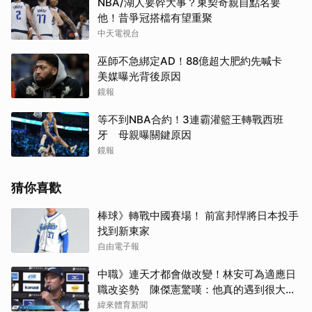
NBA/湖人要幹大事？東契奇親自點名要
他！昔爭冠搭檔有望重聚
中天電視台
巫師不急綁定AD！88億超大肥約先喊卡
美媒曝光背後原因
鏡報
等不到NBA合約！3連霸灌籃王轉戰西班
牙 母親曝關鍵原因
鏡報
猜你喜歡
棒球》轉戰中國賽場！ 前富邦悍將日本投手
找到新東家
自由電子報
中職》連天才都會做改變！林安可為適應日
職改姿勢 陳傑憲驚嘆：他真的遇到很大挫
折
緯來體育新聞