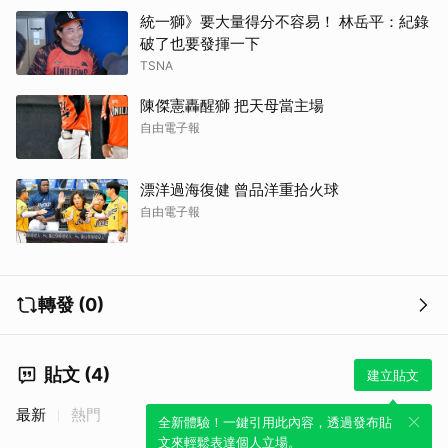
統一獅》要大量得分不容易！ 林岳平：紀錄
破了也要發揮一下
TSNA
陳傑憲轟醒獅 把天母當主場
自由電子報
漂洋過海復健 曾品洋重拾火球
自由電子報
轉發 (0)
取消
貼文 (4)
建立貼文
最新
熱門
全新體驗！一鍵引用此內容，透過發布貼
文來輕鬆表達個人立場。