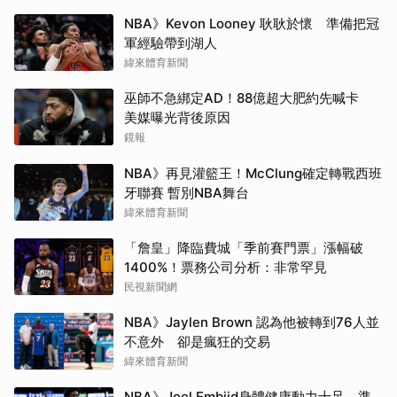
NBA》Kevon Looney 耿耿於懷 準備把冠
軍經驗帶到湖人
緯來體育新聞
巫師不急綁定AD！88億超大肥約先喊卡
美媒曝光背後原因
鏡報
NBA》再見灌籃王！McClung確定轉戰西班
牙聯賽 暫別NBA舞台
緯來體育新聞
「詹皇」降臨費城「季前賽門票」漲幅破
1400%！票務公司分析：非常罕見
民視新聞網
NBA》Jaylen Brown 認為他被轉到76人並
不意外 卻是瘋狂的交易
緯來體育新聞
NBA》Joel Embiid身體健康動力十足 準