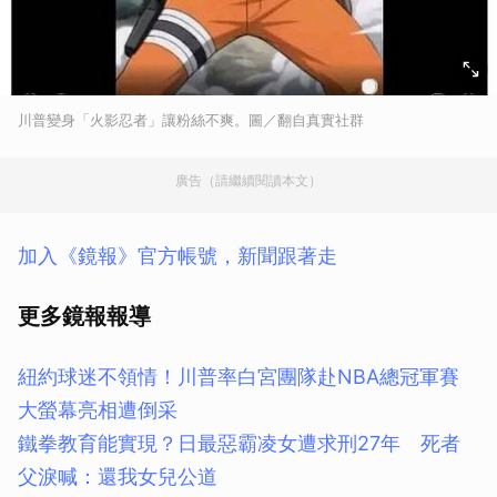
川普變身「火影忍者」讓粉絲不爽。圖／翻自真實社群
廣告（請繼續閱讀本文）
加入《鏡報》官方帳號，新聞跟著走
更多鏡報報導
紐約球迷不領情！川普率白宮團隊赴NBA總冠軍賽
大螢幕亮相遭倒采
鐵拳教育能實現？日最惡霸凌女遭求刑27年 死者
父淚喊：還我女兒公道