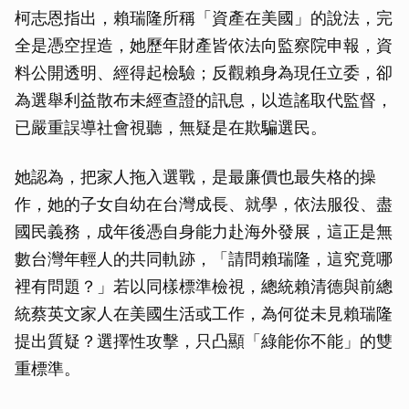
柯志恩指出，賴瑞隆所稱「資產在美國」的說法，完
全是憑空捏造，她歷年財產皆依法向監察院申報，資
料公開透明、經得起檢驗；反觀賴身為現任立委，卻
為選舉利益散布未經查證的訊息，以造謠取代監督，
已嚴重誤導社會視聽，無疑是在欺騙選民。
她認為，把家人拖入選戰，是最廉價也最失格的操
作，她的子女自幼在台灣成長、就學，依法服役、盡
國民義務，成年後憑自身能力赴海外發展，這正是無
數台灣年輕人的共同軌跡，「請問賴瑞隆，這究竟哪
裡有問題？」若以同樣標準檢視，總統賴清德與前總
統蔡英文家人在美國生活或工作，為何從未見賴瑞隆
提出質疑？選擇性攻擊，只凸顯「綠能你不能」的雙
重標準。