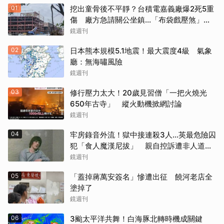
01
挖出童骨後不平靜？台積電嘉義廠爆2死5重
傷 廠方急請關公坐鎮...「布袋戲壓煞」原
因曝光
鏡週刊
02
日本熊本規模5.1地震！最大震度4級 氣象
廳：無海嘯風險
鏡週刊
03
修行壓力太大！20歲見習僧「一把火燒光
650年古寺」 縱火動機掀網討論
鏡週刊
04
牢房錄音外流！獄中接連殺3人...英最危險囚
犯「食人魔漢尼拔」 親自控訴遭非人道對
待
鏡週刊
05
「蓋掉蔣萬安簽名」慘遭出征 饒河老店全
塗掉了
鏡週刊
06
3颱太平洋共舞！白海豚北轉時機成關鍵