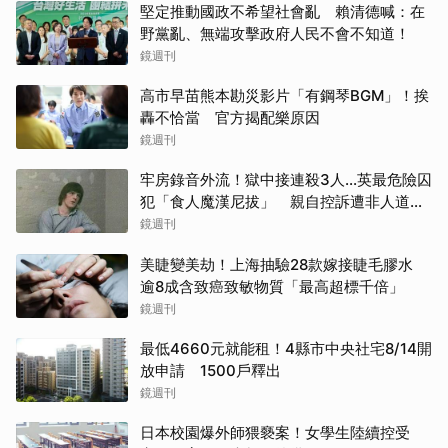
堅定推動國政不希望社會亂 賴清德喊：在
野黨亂、無端攻擊政府人民不會不知道！
鏡週刊
高市早苗熊本勘災影片「有鋼琴BGM」！挨
轟不恰當 官方揭配樂原因
鏡週刊
牢房錄音外流！獄中接連殺3人...英最危險囚
犯「食人魔漢尼拔」 親自控訴遭非人道對
待
鏡週刊
美睫變美劫！上海抽驗28款嫁接睫毛膠水
逾8成含致癌致敏物質「最高超標千倍」
鏡週刊
最低4660元就能租！4縣市中央社宅8/14開
放申請 1500戶釋出
鏡週刊
日本校園爆外師猥褻案！女學生陸續控受