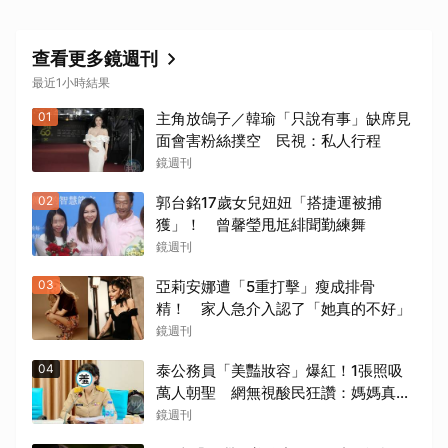
查看更多鏡週刊
最近1小時結果
01
主角放鴿子／韓瑜「只說有事」缺席見
面會害粉絲撲空 民視：私人行程
鏡週刊
02
郭台銘17歲女兒妞妞「搭捷運被捕
獲」！ 曾馨瑩甩尪緋聞勤練舞
鏡週刊
03
亞莉安娜遭「5重打擊」瘦成排骨
精！ 家人急介入認了「她真的不好」
鏡週刊
04
泰公務員「美豔妝容」爆紅！1張照吸
萬人朝聖 網無視酸民狂讚：媽媽真漂
亮
鏡週刊