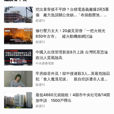
挖出童骨後不平靜？台積電嘉義廠爆2死5重
傷 廠方急請關公坐鎮...「布袋戲壓煞」原
取消
因曝光
鏡週刊
修行壓力太大！20歲見習僧「一把火燒光
650年古寺」 縱火動機掀網討論
鏡週刊
中國入出境管理新規9月上路 台灣民眾恐淪
政治人質風險高
中央廣播電臺
牢房錄音外流！獄中接連殺3人...英最危險囚
犯「食人魔漢尼拔」 親自控訴遭非人道對
待
鏡週刊
最低4660元就能租！4縣市中央社宅8/14開
放申請 1500戶釋出
鏡週刊