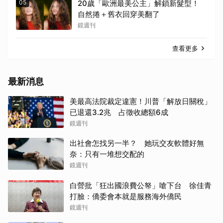
05
20歲「歐洲最美公主」解鎖新髮型！
自然捲＋舊衣回穿美翻了
鏡週刊
查看更多
最新消息
美最高法院裁定違憲！川普「解放日關稅」
已退還3.2兆 占徵收總額6成
鏡週刊
出社會怎找另一半？ 她玩交友軟體好無
奈：只有一堆想交配的
鏡週刊
白營批「狂出國浪費公帑」嗆下台 徐佳青
打臉：僑委會本就是服務海外僑民
鏡週刊