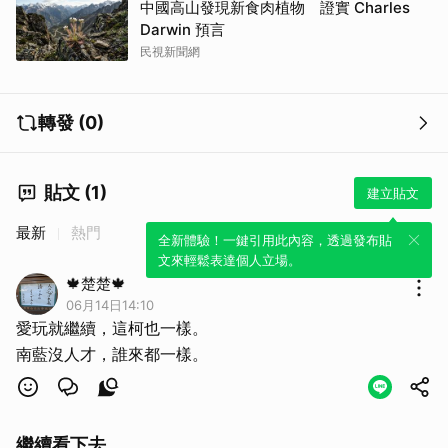
中國高山發現新食肉植物 證實 Charles
Darwin 預言
民視新聞網
轉發 (0)
貼文 (1)
建立貼文
最新
熱門
全新體驗！一鍵引用此內容，透過發布貼
文來輕鬆表達個人立場。
🍁楚楚🍁
06月14日14:10
愛玩就繼續，這柯也一樣。
南藍沒人才，誰來都一樣。
繼續看下去