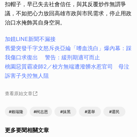
扣帽子，早已失去社會信任，與其反覆炒作無謂爭
議，不如把心力放回高雄市政與市民需求，停止用政
治口水掩飾其自身空洞。
加鏡LINE新聞不漏接
舊愛突發千字文怒斥炎亞綸「嗜血洗白」爆內幕：踩
我傷口求復出 警告：緩刑期適可而止
桃園惡質霸凌師2／校方無端遭潑髒水惹官司 母泣
訴害子失控無人阻
查看原始文章
#賴瑞隆
#柯志恩
#抹黑
#選舉
#選民
更多要聞相關文章