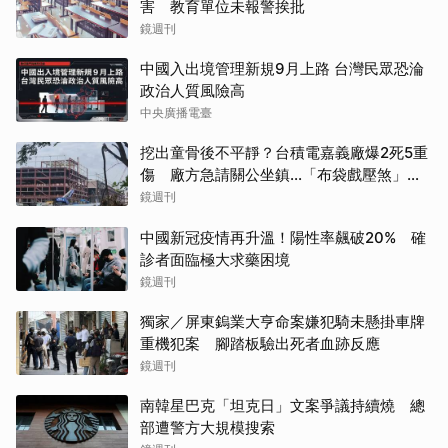
害 教育單位未報警挨批
鏡週刊
中國入出境管理新規9月上路 台灣民眾恐淪
政治人質風險高
中央廣播電臺
挖出童骨後不平靜？台積電嘉義廠爆2死5重
傷 廠方急請關公坐鎮...「布袋戲壓煞」原
因曝光
鏡週刊
中國新冠疫情再升溫！陽性率飆破20% 確
診者面臨極大求藥困境
鏡週刊
獨家／屏東鎢業大亨命案嫌犯騎未懸掛車牌
重機犯案 腳踏板驗出死者血跡反應
鏡週刊
南韓星巴克「坦克日」文案爭議持續燒 總
部遭警方大規模搜索