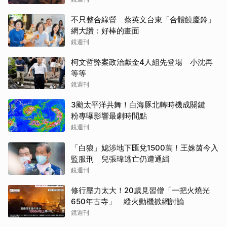
不只整合綠營 蔡英文台東「合體饒慶鈴」
網大讚：好棒的畫面
鏡週刊
柯文哲弊案政治獻金4人組先登場 小沈再
等等
鏡週刊
3颱太平洋共舞！白海豚北轉時機成關鍵
粉專曝影響最劇時間點
鏡週刊
「白狼」媳涉地下匯兌1500萬！王姝茵今入
監服刑 兒張瑋逃亡仍遭通緝
鏡週刊
修行壓力太大！20歲見習僧「一把火燒光
650年古寺」 縱火動機掀網討論
鏡週刊