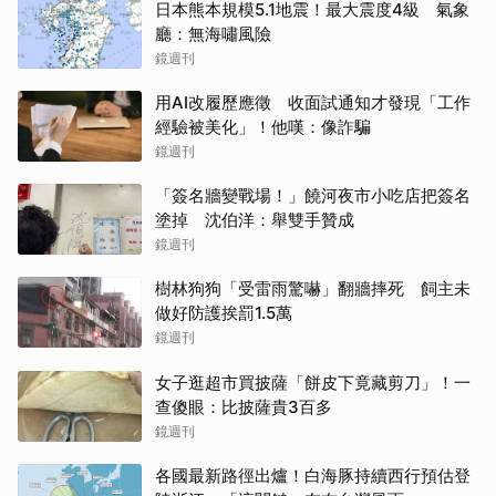
日本熊本規模5.1地震！最大震度4級 氣象
廳：無海嘯風險
鏡週刊
用AI改履歷應徵 收面試通知才發現「工作
經驗被美化」！他嘆：像詐騙
鏡週刊
「簽名牆變戰場！」饒河夜市小吃店把簽名
塗掉 沈伯洋：舉雙手贊成
鏡週刊
樹林狗狗「受雷雨驚嚇」翻牆摔死 飼主未
做好防護挨罰1.5萬
鏡週刊
女子逛超市買披薩「餅皮下竟藏剪刀」！一
查傻眼：比披薩貴3百多
鏡週刊
各國最新路徑出爐！白海豚持續西行預估登