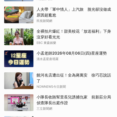
人夫帶「軍中情人」上汽旅 脫光卻沒做成
原因超尷尬
民視新聞網
全裸拍片爆紅！甜美校花「放送福利」下身
沒穿好看光光
EBC 東森娛樂
小孟老師2026年08月06日(四)星座運勢
清水孟星座塔羅
饒河名店遭出征！全為蔣萬安 徐巧芯說話
了
NOWNEWS今日新聞
小隊長收賄幫里長兒誘捕仇家 前新莊分局
偵查隊長出庭作證
三立新聞網