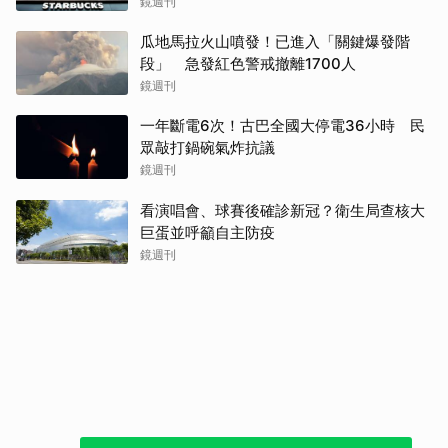
鏡週刊
瓜地馬拉火山噴發！已進入「關鍵爆發階
段」 急發紅色警戒撤離1700人
鏡週刊
一年斷電6次！古巴全國大停電36小時 民
眾敲打鍋碗氣炸抗議
鏡週刊
看演唱會、球賽後確診新冠？衛生局查核大
巨蛋並呼籲自主防疫
鏡週刊