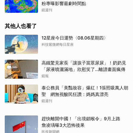
粉專曝影響最劇時間點
鏡週刊
其他人也看了
12星座今日運勢〈08.06星期四〉
科技紫微網每日星座
高鐵驚見家長「讓孩子當眾尿尿」！奶奶見
「尿液噴灑滿地」欣慰笑了…離譜畫面瘋傳
鏡報
泰公務員「美豔妝容」爆紅！1張照吸萬人朝
聖 網無視酸民狂讚：媽媽真漂亮
鏡週刊
趕快離開中國！「出境鎖喉令」9月上路
詹凌瑀曝3大恐怖後果
民視新聞網