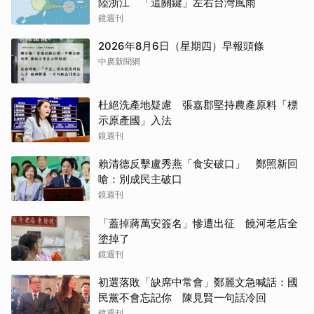
陸浙江 「這關鍵」左右台灣風雨
鏡週刊
2026年8月6日（星期四）早報頭條
中廣新聞網
杜絕洗產地疑慮 張嘉郡堅持農產原料「標
示原產國」入法
鏡週刊
賴清德反擊盧秀燕「食安破口」 鄭照新回
嗆：別成民主破口
鏡週刊
「蓋掉蔣萬安簽名」慘遭出征 饒河老店全
塗掉了
鏡週刊
初選落敗「缺席中常會」鄭麗文急喊話：國
民黨不會忘記你 陳見賢一句話冷回
鏡週刊