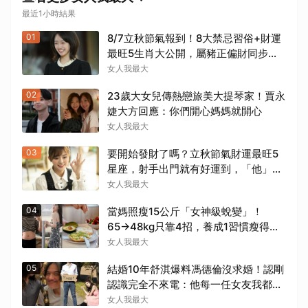
最近1小時結果
01
8/7立秋節氣報到！8大禁忌習俗+財運
最旺5生肖大公開，屬豬正偏財同步增
長
女人我最大
02
23歲大女兒傳熱戀旅美大提琴家！賈永
婕大方回應：你們開心媽媽就開心
女人我最大
03
要開始發財了嗎？立秋節氣財運最旺5
星座，射手出門就有好運到，「他」整
體運勢將走上坡
女人我最大
04
當媽照瘦15公斤「女神級蛻變」！
65→48kg只靠4招，養成1習慣瘦得快
又不復胖
女人我最大
05
結婚10年舒淇爆料馮德倫沒求婚！認剛
認識完全不來電：他每一任女友我都很
熟
女人我最大