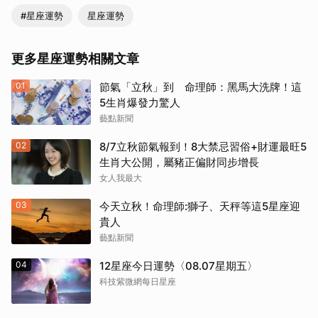
#星座運勢
星座運勢
更多星座運勢相關文章
01
節氣「立秋」到 命理師：黑馬大洗牌！這
5生肖爆發力驚人
藝點新聞
02
8/7立秋節氣報到！8大禁忌習俗+財運最旺5
生肖大公開，屬豬正偏財同步增長
女人我最大
03
今天立秋！命理師:獅子、天秤等這5星座迎
貴人
藝點新聞
04
12星座今日運勢〈08.07星期五〉
科技紫微網每日星座