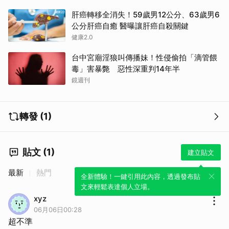
肝癌轉移全消失！59歲男12公分、63歲男6
公分肝癌自癒 醫曝讓肝癌自殺關鍵
健康2.0
台中宮廟淫狼叫傳播妹！性侵偷拍「滴管餵
毒」害暴斃 惡性深重判14年半
鏡週刊
轉發 (1)
貼文 (1)
建立貼文
最新
熱門
全新體驗！一鍵引用此內容，透過發布貼
文來輕鬆表達個人立場。
xyz
06月06日00:28
超不準