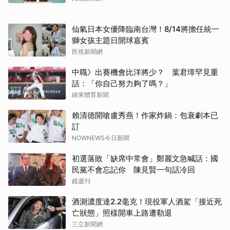
仙氣日本女優降臨南台灣！8/14將擔任統一
獅女孩主題日開球嘉賓
民視新聞網
取消
中職》出賽機會比洋將少？ 葉君璋罕見重
話：「你自己努力夠了嗎？」
緯來體育新聞
賴清德開嗆盧秀燕！作家炸鍋：包衰劇本已
訂
NOWNEWS今日新聞
初選落敗「缺席中常會」鄭麗文急喊話：國
民黨不會忘記你 陳見賢一句話冷回
鏡週刊
酒測濃度達2.2毫克！現役軍人酒駕「接近死
亡狀態」照樣開車上路遭勒退
三立新聞網