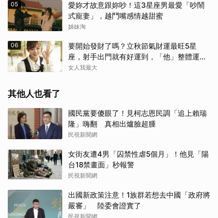
05
愛妳才故意跟妳吵！這3星座男最愛「吵鬧
式寵妻」，越鬥嘴感情越甜蜜
姊妹淘
06
要開始發財了嗎？立秋節氣財運最旺5星
座，射手出門就有好運到，「他」整體運勢
將走上坡
女人我最大
其他人也看了
國民黨要傻眼了！見柯志恩民調「追上賴瑞
隆」嗨翻 真相出爐臉超腫
民視新聞網
女街友遭4男「囚禁性虐5個月」！他見「陽
台18禁畫面」秒報警
民視新聞網
出國新政策注意！1族群若想去中國「政府將
嚴審」 陸委會證實了
民視新聞網