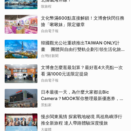
致旅程
文化幣滿600點直接解鎖！文博會快閃任務
搶「啾啾妹」限定徽章
自由電子報
韓國觀光公社重磅推出TAIWAN ONLY計
畫 團體與自由行雙軌企劃引領生活化旅遊
新風潮
台灣好新聞
文博會怎麼逛最划算？最好逛4大亮點一次
看 滿1000元送限定提袋
自由電子報
日本最後一天，為什麼大家都去Bic
Camera？MOOK幫你整理最新優惠券，行
前趕快存手機，結帳直接用，最高省10%
景點家
慢步閩東風情 探索戰地秘境 馬祖島嶼淨行
推全新旅程 達人帶路體驗深度慢旅
大媒體