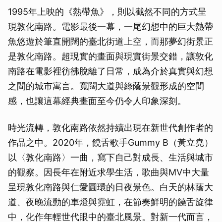
1995年上映的《熱帶魚》，則以截然不同的方式呈
現敦化南路。電影最後一幕，一尾幻想中的巨大熱帶
魚悠遊於筆直開闊的臺北街道上空，而那夢幻街景正
是敦化南路。超現實的畫面與現實街景交錯，讓敦化
南路在電影裡彷彿脫離了日常，成為介於真實與幻想
之間的城市寓言。寬闊大道與綠蔭景觀形成的空間
感，也讓這幕經典畫面至今仍令人印象深刻。
時光流轉，敦化南路依然持續出現在新世代創作者的
作品之中。2020年，饒舌歌手Gummy B（黃立堯）
以〈敦化南路〉一曲，寫下自己對成長、生活與城市
的觀察。因長年在附近求學生活，歌曲與MV中大量
呈現敦化南路與仁愛圓環的日夜景色。白天的林蔭大
道、夜晚流動的車燈與霓虹，在節奏鮮明的饒舌旋律
中，化作年輕世代眼中的臺北風景。對新一代而言，