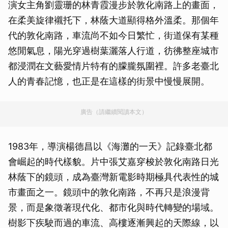
演女主角劉靈珊的林青霞漫步於敦化南路上的畫面，
在柔美旋律襯托下，林蔭大道顯得格外溫柔。那個年
代的敦化南路，車流尚不如今日繁忙，街道保有某種
悠閒氣息，陽光穿過樹葉灑落人行道，彷彿整座城市
都浸潤在文藝愛情片特有的朦朧氛圍裡。許多老臺北
人的青春記憶，也正是在這樣的街景中慢慢展開。
廣告（請繼續閱讀本文）
1983年，導演楊德昌以《海灘的一天》記錄臺北都
會崛起的時代樣貌。片中張艾嘉穿梭於敦化南路日光
林蔭下的鏡頭，成為臺灣新電影時期極具代表性的城
市畫面之一。鏡頭中的敦化南路，不再只是浪漫背
景，而是象徵著現代化、都市化與時代轉變的場域。
樹影下疾駛而過的車流、高樓逐漸興起的天際線，以