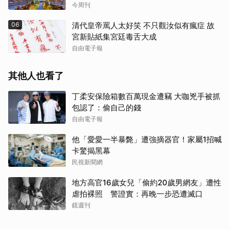
斯共同入榜，理由曝光
今周刊
06
清代皇帝罵人太好笑 不只觀汝似有瘋症 故
宮新貼紙集宮廷毒舌大成
自由電子報
其他人也看了
丁柔安保險箱數百萬現金遭竊 大咖兇手被抓
包認了：偷自己的錢
自由電子報
他「愛愛一半暴斃」遭強摘器官！家屬1招喊
卡驚揭黑幕
民視新聞網
地方高官16歲女兒「偷約20歲男網友」遭性
虐拍裸照 警證實：再晚一步恐遭滅口
鏡週刊