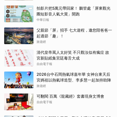
拍影片把5萬元帶回家！ 鵬管處「屏東觀光
圈短影音人氣大賞」開跑
中華日報
父親節「屏」招手 七大遊程，邀您陪爸爸一
起過節「趣」！
旅遊經
清代皇帝罵人太好笑 不只觀汝似有瘋症 故
宮新貼紙集宮廷毒舌大成
自由電子報
2026台中石岡熱氣球嘉年華 女神台東天后
宮媽祖以熱氣球造型、李多慧一起加持助陣
旅遊經
可翻閱 百萬《龍藏經》套書現身文博會
自由電子報