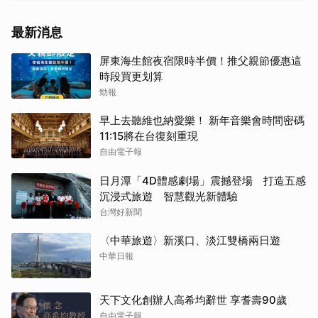
最新消息
屏東海生館夜宿限時半價！推父親節優惠這
時段買更划算
勁報
早上去聽維也納愛樂！ 新年音樂會時間密碼
11:15將在台復刻重現
自由電子報
日月潭「4D體感劇場」震撼登場 打造五感
沉浸式旅遊 智慧觀光新體驗
台灣好新聞
〈中華旅遊〉新溪口、淡江雙橋兩日遊
中華日報
天下文化創辦人高希均辭世 享耆壽90歲
自由電子報