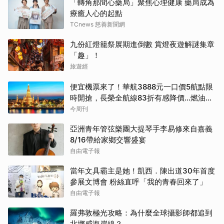
「轉角那間心藥局」聚焦心理健康 藥局成為
療癒人心的起點
TCnews 慈善新聞網
九份紅燈籠祭展期進倒數 賞燈夜遊解謎集章
「趣」！
旅遊經
便宜機票來了！華航3888元一口價5航點限
時開搶，長榮全航線83折有感降價…燃油稅
8/9調漲早買早省
今周刊
亞洲青年管弦樂團大提琴手李易修來自嘉義
8/16帶給家鄉交響盛宴
自由電子報
當年文具霸主是她！凱西．陳出道30年首度
參展文博會 粉絲直呼「我的青春回來了」
自由電子報
羅弗敦極光攻略：為什麼全球攝影師都追到
北挪威海岸線？