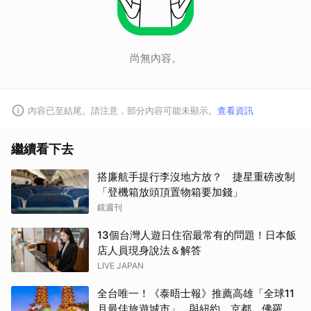
尚無內容。
內容已至結尾。請注意，部分內容可能未顯示。
查看資訊
繼續看下去
搭廉航手提行李沒地方放？ 捷星重磅改制
「登機箱放頭頂置物箱要加錢」
鏡週刊
13個台灣人遊日住宿最常有的問題！日本飯
店人員現身說法＆解答
LIVE JAPAN
全台唯一！《泰晤士報》推薦高雄「全球11
月最佳旅遊城市」…與紐約、京都、佛羅倫