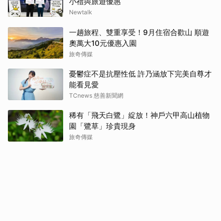
小禮與旅遊優惠
Newtalk
一趟旅程、雙重享受！9月住宿合歡山 順遊
奧萬大10元優惠入園
旅奇傳媒
憂鬱症不是抗壓性低 許乃涵放下完美自尊才
能看見愛
TCnews 慈善新聞網
稀有「飛天白鷺」綻放！神戶六甲高山植物
園「鷺草」珍貴現身
旅奇傳媒