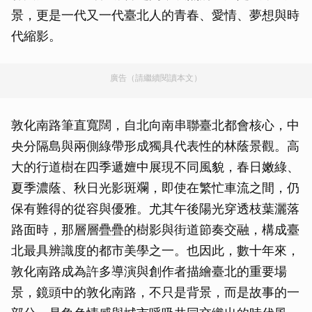
景，更是一代又一代臺北人的青春、愛情、夢想與時
代縮影。
廣告（請繼續閱讀本文）
敦化南路筆直寬闊，自北向南串聯臺北都會核心，中
央分隔島與兩側綠帶形成獨具代表性的林蔭景觀。高
大的行道樹在四季遞嬗中展現不同風貌，春日嫩綠、
夏季濃蔭、秋日光影斑斕，即使在繁忙車流之間，仍
保有難得的從容與優雅。尤其午後陽光穿透枝葉灑落
路面時，那層層疊疊的樹影與街道節奏交融，構成臺
北最具辨識度的都市美學之一。也因此，數十年來，
敦化南路成為許多導演與創作者描繪臺北的重要場
景，鏡頭中的敦化南路，不只是背景，而是故事的一