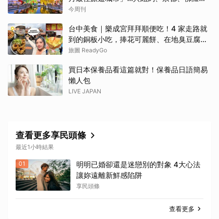
斯共同入榜，理由曝光
今周刊
台中美食｜樂成宮拜拜順便吃！4 家走路就
到的銅板小吃，捧花可麗餅、在地臭豆腐、
烤甜甜圈一次收
旅圖 ReadyGo
買日本保養品看這篇就對！保養品日語簡易
懶人包
LIVE JAPAN
查看更多享民頭條
最近1小時結果
01
明明已婚卻還是迷戀別的對象 4大心法
讓妳遠離新鮮感陷阱
享民頭條
查看更多