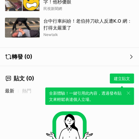
字！他秒傻眼
民視新聞網
台中行車糾紛！老伯持刀砍人反遭K.O 網：
打得太嚴重了
Newtalk
轉發 (0)
貼文 (0)
建立貼文
最新
熱門
全新體驗！一鍵引用此內容，透過發布貼
文來輕鬆表達個人立場。