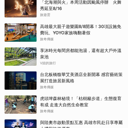
「北海潮與火」本周活動因颱風停辦 火舞
秀延至8/16
旅遊雲
高雄最大親子遊樂園8/8開幕！30項設施免
費玩、YOYO家族嗨翻暑假
旅奇傳媒
享沐時光每間房都能泡湯，還有超大戶外溫
泉池
V妞的旅行
台北板橋馥華艾美酒店全新開幕 感官藝術策
展打造旅居新風格
旅奇傳媒
虎頭埤森林秘境！「枯樹籬步道」生態復育
有成 走進大自然生命教室
旅奇傳媒
與陸奧市啟動景點互惠 高雄市民赴日享專屬