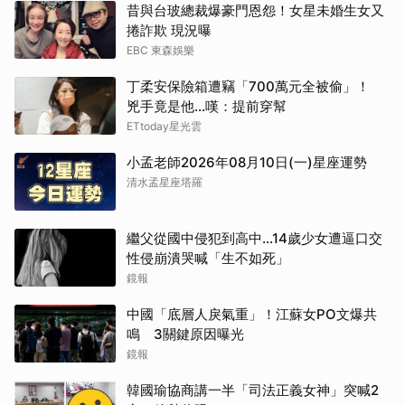
昔與台玻總裁爆豪門恩怨！女星未婚生女又
捲詐欺 現況曝
EBC 東森娛樂
取消
丁柔安保險箱遭竊「700萬元全被偷」！
兇手竟是他...嘆：提前穿幫
ETtoday星光雲
小孟老師2026年08月10日(一)星座運勢
清水孟星座塔羅
繼父從國中侵犯到高中…14歲少女遭逼口交
性侵崩潰哭喊「生不如死」
鏡報
中國「底層人戾氣重」！江蘇女PO文爆共
鳴 3關鍵原因曝光
鏡報
韓國瑜協商講一半「司法正義女神」突喊2