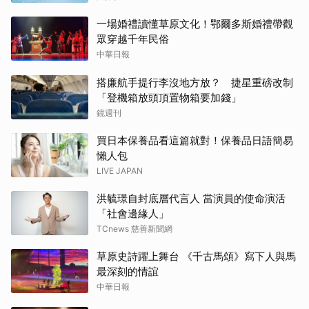
一場婚禮讀懂草原文化！鄂爾多斯婚禮帶觀
眾穿越千年民俗
中華日報
搭廉航手提行李沒地方放？ 捷星重磅改制
「登機箱放頭頂置物箱要加錢」
鏡週刊
買日本保養品看這篇就對！保養品日語簡易
懶人包
LIVE JAPAN
洪毓璟自封底層代言人 當演員的使命演活
「社會邊緣人」
TCnews 慈善新聞網
草原史詩躍上舞台 《千古馬頌》寫下人與馬
最深刻的情誼
中華日報