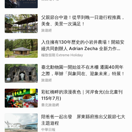
父親節台中遊！從早到晚一日遊行程推薦，
美食、美景一次滿足！
旅遊經
入住擁有130年歷史的小岩井農場！開箱安
縵共同創辦人 Adrian Zecha 全新力作
「AZUMA FARM KOIWAI」體驗最高級的
極致假期 Extreme Holiday
奢華
臺北動物園一開始並不在木柵 遷園40周年
之際，舉辧「與象同在、迎象未來」特展！
旅遊經
彩虹橋畔的浪漫夜色｜河岸食光(台北畫刊
115年7月)
臺北旅遊網
陪爸爸一起出發 屏東縣府推出父親節七大
主題遊程
中華日報