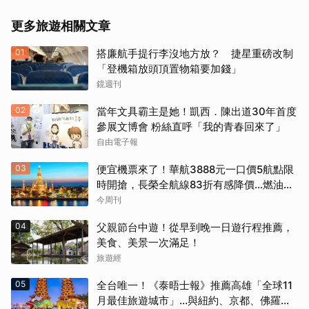
更多旅遊相關文章
01
搭廉航手提行李沒地方放？ 捷星重磅改制
「登機箱放頭頂置物箱要加錢」
鏡週刊
02
當年文具霸主是她！凱西．陳出道30年首度
參展文博會 粉絲直呼「我的青春回來了」
自由電子報
03
便宜機票來了！華航3888元一口價5航點限
時開搶，長榮全航線83折有感降價…燃油稅
8/9調漲早買早省
今周刊
04
父親節台中遊！從早到晚一日遊行程推薦，
美食、美景一次滿足！
旅遊經
05
全台唯一！《泰晤士報》推薦高雄「全球11
月最佳旅遊城市」…與紐約、京都、佛羅倫