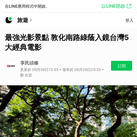
以LINE開啟
在LINE應用程式中開啟。
旅遊
登入
最強光影景點 敦化南路綠蔭入鏡台灣5
大經典電影
享民頭條
訂閱
更新於 06月06日13:35 • 發布於 06月06日05:35 •
鄭 欣宜