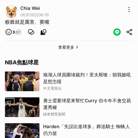
Chia Wei
06月06日06:19
糗爺就是厲害、賽嘴
3
查看更多
NBA焦點球星
烙湖人球員圍堵裁判！里夫斯嗆：朝我臉吼
是想怎樣
中天電視台
勇士需要球星來幫忙Curry 但今年不會交易
選秀權
緯來體育新聞
Harden「失誤比進球多」葬送騎士 蜘蛛人
仍力挺