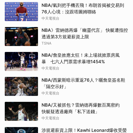
NBA/氣到把手機丟飛！布朗首揭被交易到
76人心境：沒跟塔圖姆聯絡
中天電視台
NBA》雷納德再爆「幽靈代言」 快艇遭指控
透過第3方規避薪資上限
TSNA
NBA/詹皇效應太狂！未上場就掀票房風
暴 七六人門票需求暴增1454%
中天電視台
NBA/西蒙斯暗示重返76人？曬詹皇簽名鞋
「隔空示好」
中天電視台
NBA/又被抓包？雷納德再爆數百萬密約
快艇疑透過廠商「私下送錢」
中天電視台
涉規避薪資上限！Kawhi Leonard爆收受螢