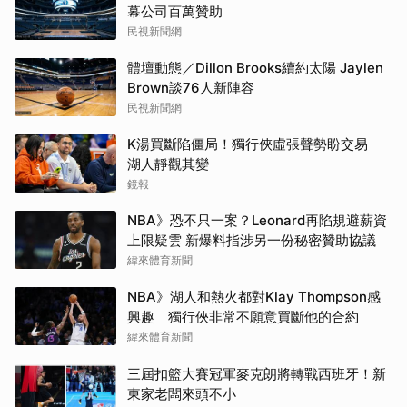
幕公司百萬贊助
民視新聞網
體壇動態／Dillon Brooks續約太陽 Jaylen
Brown談76人新陣容
民視新聞網
K湯買斷陷僵局！獨行俠虛張聲勢盼交易
湖人靜觀其變
鏡報
NBA》恐不只一案？Leonard再陷規避薪資
上限疑雲 新爆料指涉另一份秘密贊助協議
緯來體育新聞
NBA》湖人和熱火都對Klay Thompson感
興趣 獨行俠非常不願意買斷他的合約
緯來體育新聞
三屆扣籃大賽冠軍麥克朗將轉戰西班牙！新
東家老闆來頭不小