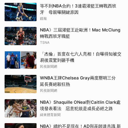
等不到NBA合約！3連霸灌籃王轉戰西班
牙 母親曝關鍵原因
鏡報
NBA》三屆灌籃王赴歐洲！Mac McClung
轉戰西班牙職籃
TSNA
「杰倫」首度在七六人亮相！自曝得知被交
易後震驚到砸手機
民視新聞網
WNBA王牌Chelsea Gray兩度壓哨三分
延長賽絕殺狂熱
民視新聞網
NBA》Shaquille ONeal對Caitlin Clark處
境發表看法 惡意犯規是成長必經之路
緯來體育新聞
NBA》續約不是現在！AD與巫師達共識 新