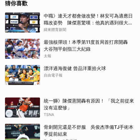
猜你喜歡
中職》連天才都會做改變！林安可為適應日
職改姿勢 陳傑憲驚嘆：他真的遇到很大挫
折
緯來體育新聞
最強核彈頭！本季第11度首局首打席開轟
大谷翔平劍指三大紀錄
太報
漂洋過海復健 曾品洋重拾火球
自由電子報
統一獅》陳傑憲開轟有原因！ 「我之前從來
沒有這麼慘」
TSNA
骨刺開完還是不舒服 吳俊杰準備TJ手術本
季提前結束