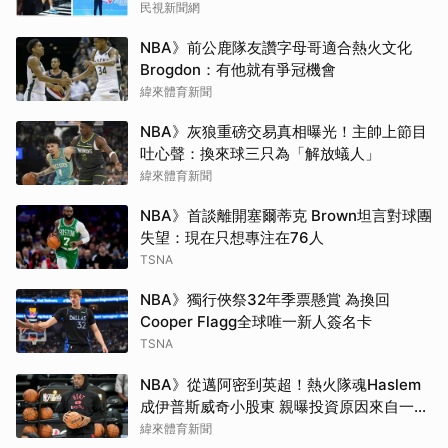
民視新聞網
NBA》前公鹿隊友讚字母哥適合熱火文化
Brogdon：有他就有爭冠機會
緯來體育新聞
NBA》灰狼重磅交易真相曝光！主帥上節目
吐心聲：換來球三只為「解放蟻人」
緯來體育新聞
NBA》首談離開塞爾蒂克 Brown坦言對球團
失望：現在只想專注在76人
TSNA
NBA》獨行俠祭32年季票懸賞 為換回
Cooper Flagg全球唯一新人簽名卡
TSNA
NBA》從邁阿密到英超！熱火隊魂Haslem
成伊普斯威奇小股東 親曝投資原因來自一句
口號
緯來體育新聞