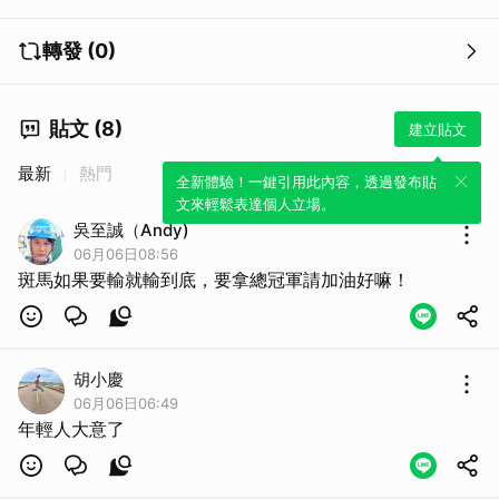
轉發 (0)
貼文 (8)
建立貼文
最新
熱門
全新體驗！一鍵引用此內容，透過發布貼
文來輕鬆表達個人立場。
取消
吳至誠（Andy)
06月06日08:56
斑馬如果要輸就輸到底，要拿總冠軍請加油好嘛！
胡小慶
06月06日06:49
年輕人大意了