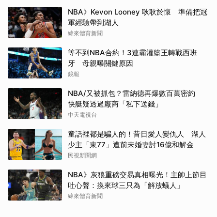
NBA》Kevon Looney 耿耿於懷 準備把冠
軍經驗帶到湖人
緯來體育新聞
等不到NBA合約！3連霸灌籃王轉戰西班
牙 母親曝關鍵原因
鏡報
NBA/又被抓包？雷納德再爆數百萬密約
快艇疑透過廠商「私下送錢」
中天電視台
童話裡都是騙人的！昔日愛人變仇人 湖人
少主「東77」遭前未婚妻討16億和解金
民視新聞網
NBA》灰狼重磅交易真相曝光！主帥上節目
吐心聲：換來球三只為「解放蟻人」
緯來體育新聞