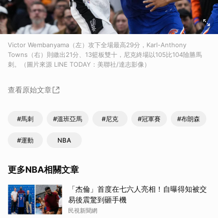
Victor Wembanyama（左）攻下全場最高29分，Karl-Anthony
Towns（右）則繳出21分、13籃板雙十，尼克終場以105比104險勝馬
刺。（圖片來源 LINE TODAY：美聯社/達志影像）
查看原始文章
#馬刺
#溫班亞馬
#尼克
#冠軍賽
#布朗森
#運動
NBA
更多NBA相關文章
「杰倫」首度在七六人亮相！自曝得知被交
易後震驚到砸手機
民視新聞網