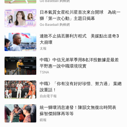
Go Baseball 夠棒網
日本氣質女星松川星首次來台開球 為統一
獅「第一次心動」主題日揭幕
Go Baseball 夠棒網
連敗不止搞丟勝利方程式 美媒點出道奇3
大崩壞
太報
中職》中信兄弟單季用8名洋投數據是最差
平野惠一說中職環境現實
TSNA
中職》「你有沒有好好珍惜、努力過」 葉總
說重話！
自由電子報
統一獅壞消息連發！陳韻文無復出時間表
蘇智傑歸隊再等等
鏡報