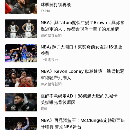
球季開打後再談
TSNA
NBA》與Tatum關係生變？Brown：與你拿
過冠軍的人，你都會視為一輩子的兄弟情
緯來體育新聞
NBA/獅子大開口！東契奇前女友討16億贍
養費
中天電視台
NBA》Kevon Looney 耿耿於懷 準備把冠
軍經驗帶到湖人
緯來體育新聞
巫師不急綁定AD！88億超大肥約先喊卡
美媒曝光背後原因
鏡報
NBA》再見灌籃王！McClung確定轉戰西班
牙聯賽 暫別NBA舞台