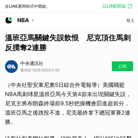
以LINE開啟
在LINE應用程式中開啟。
NBA
登入
溫班亞馬關鍵失誤飲恨 尼克頂住馬刺
反撲奪2連勝
中央通訊社
訂閱
發布於 06月06日04:39
（中央社聖安東尼奧5日綜合外電報導）美國職籃
NBA馬刺球星溫班亞馬今天第4節末出現關鍵失誤，
尼克主將布朗森終場前9.5秒把握機會罰進超前分，
溫班亞馬之後跳投不進，尼克最終拿下總冠軍賽2連
勝。