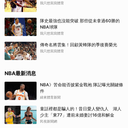
我只想寫寫體育
隊史最強也沒能突破 那些從未拿過60勝的
NBA球隊
我只想寫寫體育
傳奇名將雲集！回顧黃蜂隊的季後賽榮光
我只想寫寫體育
NBA最新消息
NBA》苦命能否披紫金戰袍 隊記曝光關鍵條
件
緯來體育新聞
童話裡都是騙人的！昔日愛人變仇人 湖人
少主「東77」遭前未婚妻討16億和解金
民視新聞網