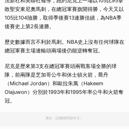
法新社和美聯社報導，紐約尼克上一場以105比95擊
敗聖安東尼奧馬刺，在總冠軍賽旗開得勝，今天又以
105比104險勝，取得季後賽13連勝佳績，為NBA季
後賽史上第2長連勝。
歷史數據而言不利於馬刺。NBA史上沒有任何球隊在
總冠軍賽主場連輸頭兩場後仍能逆轉奪冠。
尼克是歷來第3支在總冠軍賽頭兩戰客場全勝的球
隊，前兩隊是芝加哥公牛和休士頓火箭，喬丹
（Michael Jordan）和歐拉朱萬（Hakeem
Olajuwon）分別於1993年和1995年率公牛和火箭奪
冠。
廣告（請繼續閱讀本文）