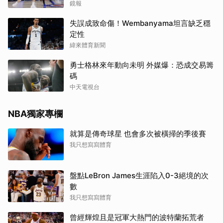
鏡報
失誤成致命傷！Wembanyama坦言缺乏穩
定性
緯來體育新聞
勇士格林來年動向未明 外媒爆：恐成交易籌
碼
中天電視台
NBA獨家專欄
就算是傳奇球星 也會多次被橫掃的季後賽
我只想寫寫體育
盤點LeBron James生涯陷入0-3絕境的次
數
我只想寫寫體育
曾經輝煌且是冠軍大熱門的波特蘭拓荒者