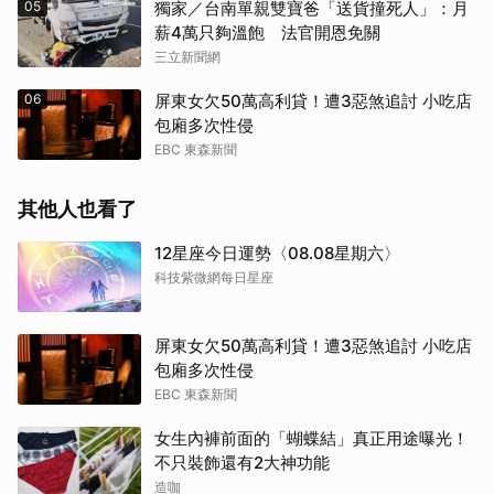
05
獨家／台南單親雙寶爸「送貨撞死人」：月
薪4萬只夠溫飽 法官開恩免關
三立新聞網
06
屏東女欠50萬高利貸！遭3惡煞追討 小吃店
包廂多次性侵
EBC 東森新聞
其他人也看了
12星座今日運勢〈08.08星期六〉
科技紫微網每日星座
屏東女欠50萬高利貸！遭3惡煞追討 小吃店
包廂多次性侵
EBC 東森新聞
女生內褲前面的「蝴蝶結」真正用途曝光！
不只裝飾還有2大神功能
造咖