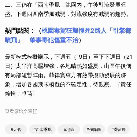
二、三仍在「西南季風」範圄内，午後對流發展旺
盛。下週四西南季風減弱，對流強度有減弱的趨勢。
熱門點閱：（
桃園毒駕狂飆撞死2路人「引擎都
噴飛」 肇事毒犯傷重不治
）
最新模式模擬顯示，下週五（19日）至下下週日（21
日）太平洋高壓增強，各地晴熱如盛夏，山區午後偶
有局部短暫陣雨。菲律賓東方有熱帶擾動發展的跡
象，增加各國期末模擬的不確定性，待觀察。（責任
編輯：卓琦）
查看原始文章
#天氣
#西南季風
#地區
#強降雨
#滯留鋒