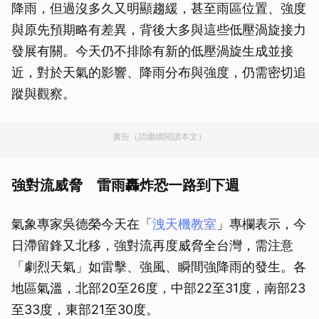
降雨，但過沒多久又明顯趨緩，甚至雨區位置、強度
與原先預期略有差異，背後大多與這些低壓渦旋接力
發展有關。今天仍不排除有新的低壓渦旋生成並接
近，對於天氣的影響、降雨分布與強度，仍需密切追
蹤與觀察。
廣告（請繼續閱讀本文）
強對流威脅 雷雨轟炸恐一路到下週
氣象專家吳德榮今天在「
洩天機教室
」專欄表示，今
日滯留鋒又北移，強對流再度威脅全台灣，需注意
「劇烈天氣」如雷擊、強風、瞬間強降雨的發生。各
地區氣溫，北部20至26度，中部22至31度，南部23
至33度，東部21至30度。