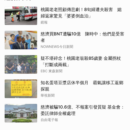
桃園老老照顧傳悲劇！8旬婦遭夫殺害 媳
婦返家驚見「婆婆倒血泊」
鏡報
慈濟買BNT遭騙10億 陳時中：他們是受害
者
NOWNEWS今日新聞
疑不堪碎念！桃園老翁殺85歲妻 金屬拐杖
「打斷成兩截」
EBC 東森新聞
知名蛋塔豆漿店休半個月 霸氣讓移工返鄉
探親
華視新聞
慈濟被騙10.6億、不報案引發質疑 基金會：
委託律師全權處理
自由電子報