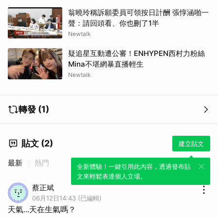
翁曉玲稱訴願委員可領按日計酬 張惇涵啪一
聲：請回頭看、你也刪了1半
Newtalk
疑追星互動遭公審！ENHYPEN西村力粉絲
Mina不堪網暴直播輕生
取消
Newtalk
轉發 (1)
貼文 (2)
建立貼文
最新
熱門
全新體驗！一鍵引用此內容，透過發布貼
文來輕鬆表達個人立場。
蔡正斌
06月12日14:43 (已編輯)
天氣...天在生氣嗎？