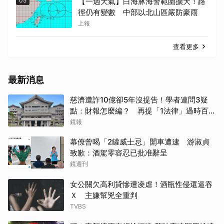
05
【一週天氣】白海豚海警範圍擴大！路
徑仍有變數 中部以北山區嚴防豪雨
上報
查看更多
最新消息
慈濟遭詐10億卻5年沒提告！學者連問3疑
點：財報怎麼編？ 再提「1法律」過時百年
管不了
鏡報
幕僚曾喝「2罐威士忌」開車遭逮 游淑貞
致歉：酒駕零容忍已批准辭呈
鏡週刊
女公關欠高利貸慘遭凌虐！酒瓶性侵還逼吞
Ｘ 主嫌幫兇全重判
TVBS