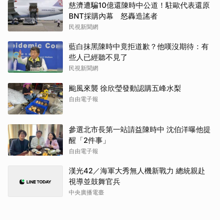
慈濟遭騙10億還陳時中公道！駐歐代表還原
BNT採購內幕 怒轟造謠者
民視新聞網
藍白抹黑陳時中竟拒道歉？他嘆沒期待：有
些人已經聽不見了
民視新聞網
颱風來襲 徐欣瑩發動認購五峰水梨
自由電子報
參選北市長第一站請益陳時中 沈伯洋曝他提
醒「2件事」
自由電子報
漢光42／海軍大秀無人機新戰力 總統親赴
視導並鼓舞官兵
中央廣播電臺