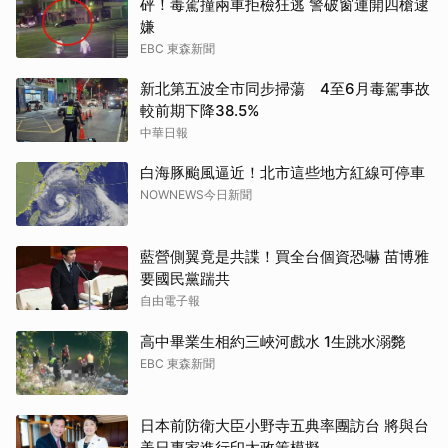
砰！毒駕撞兩車拒檢狂逃 警破窗連開四槍逮
嫌
EBC 東森新聞
新北第五波全市同步掃蕩 4至6月毒駕事故
較前期下降38.5%
中華日報
白海豚颱風逼近！北市這些地方紅線可停車
NOWNEWS今日新聞
藍營側翼竟是共諜！買全台個資恐嚇 苗博雅
要國民黨踹共
自由電子報
高中畢業生相約三峽河戲水 1生跳水溺斃
EBC 東森新聞
日本前防衛大臣小野寺五典率團訪台 將與台
美日專家進行印太政策模擬