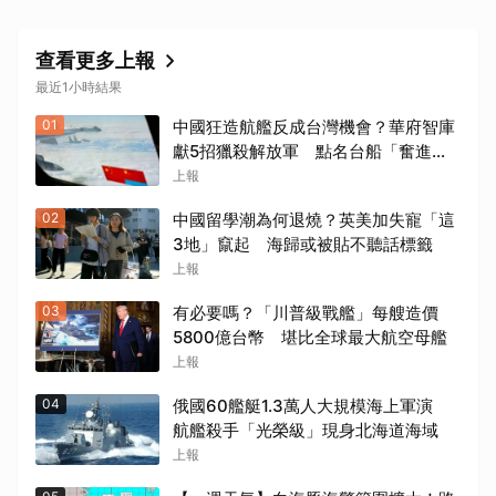
查看更多上報
最近1小時結果
01
中國狂造航艦反成台灣機會？華府智庫
獻5招獵殺解放軍 點名台船「奮進魔
鬼魚」出戰
上報
02
中國留學潮為何退燒？英美加失寵「這
3地」竄起 海歸或被貼不聽話標籤
上報
03
有必要嗎？「川普級戰艦」每艘造價
5800億台幣 堪比全球最大航空母艦
上報
04
俄國60艦艇1.3萬人大規模海上軍演
航艦殺手「光榮級」現身北海道海域
上報