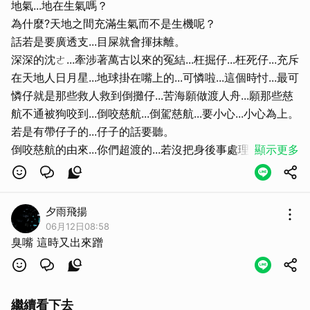
地氣...地在生氣嗎？
為什麼?天地之間充滿生氣而不是生機呢？
話若是要廣透支...目屎就會揮抹離。
深深的沈ㄜ...牽涉著萬古以來的冤結...枉掘仔...枉死仔...充斥
在天地人日月星...地球掛在嘴上的...可憐啦...這個時忖...最可
憐仔就是那些救人救到倒攤仔...苦海願做渡人舟...願那些慈
航不通被狗咬到...倒咬慈航...倒駕慈航...要小心...小心為上。
若是有帶仔子的...仔子的話要聽。
倒咬慈航的由來...你們超渡的...若沒把身後事處理乾淨...你
顯示更多
們超渡的就會倒咬慈航。
奉勸有在超渡的...趕快執持治感冒咒+療病咒...如此就不會
發生倒咬慈航。
夕雨飛揚
06月12日08:58
臭嘴 這時又出來蹭
繼續看下去