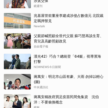
涉貪交保
鏡週刊
兆基屋管前董座李建成涉侵占數億元 北院裁
定羈押禁見
Newtalk
父親節喊照顧全世代父親 蘇巧慧再談生育、
育兒及高齡照顧政見
自由電子報
漢光42》巧合？總統登「64艇」視導濱海
打擊
NOWNEWS今日新聞
蔣萬安：明北市山區有豪、大雨 勿掉以輕心
(圖)
中央通訊社
蔣萬安稱政府買足疫苗民間免集資 沈伯
洋：不要偷換概念
鏡報