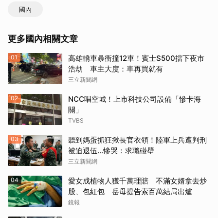
國內
更多國內相關文章
01
高雄轎車暴衝撞12車！賓士S500擋下夜市
浩劫 車主大度：車再買就有
三立新聞網
02
NCC唱空城！上市科技公司設備「慘卡海
關」
TVBS
03
聽到媽蛋抓狂揪長官衣領！陸軍上兵遭判刑
被迫退伍…慘哭：求職碰壁
三立新聞網
04
愛女成植物人獲千萬理賠 不滿女婿拿去炒
股、包紅包 岳母提告索百萬結局出爐
鏡報