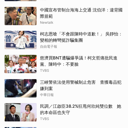
中國宣布管制台海海上交通 沈伯洋：違背國
際規範
Newtalk
柯志恩嗆「不會跟陳時中道歉！」 吳靜怡：
變相的轉彎挺詐騙集團
自由電子報
慈濟買BNT遭騙爆爭議！柯文哲痛批民進
黨、陳時中：不要臉
TVBS
三峽警依法使用警械制止危害 查獲毒品犯
嫌到案
中華日報
民調／江啟臣38.2%狂甩何欣純雙位數 她
的本命區也失守
TVBS