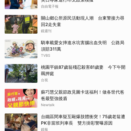
自由電子報
關山鄉公所原民活動現人潮 台東警接力尋
回2走失童
鏡週刊
騎車載愛女摔進水坑害腦出血失明 公路局
須賠311萬
TVBS
桃園平鎮87歲翁殘忍殺害81歲妻 今下午開
羈押庭
台視
蘇巧慧父親節政見圖卡送福利！做各世代爸
爸最堅強後盾
Newtalk
台鐵區間車疑互毆爆肢體衝突！75歲老翁遭
PK非當班列車長 雙方掛彩警曝原因
鏡報