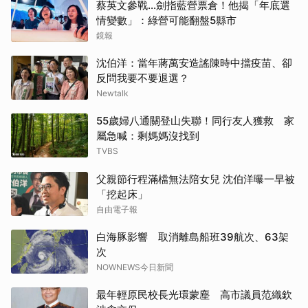
蔡英文參戰…劍指藍營票倉！他揭「年底選
情變數」：綠營可能翻盤5縣市
鏡報
沈伯洋：當年蔣萬安造謠陳時中擋疫苗、卻
反問我要不要退選？
Newtalk
55歲婦八通關登山失聯！同行友人獲救 家
屬急喊：剩媽媽沒找到
TVBS
父親節行程滿檔無法陪女兒 沈伯洋曝一早被
「挖起床」
自由電子報
白海豚影響 取消離島船班39航次、63架
次
NOWNEWS今日新聞
最年輕原民校長光環蒙塵 高市議員范織欽