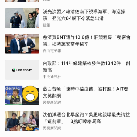
漢光演習／賴清德南下視導海軍、海巡操
演 登光六64艇下令緊急出港
鏡報
慈濟買BNT遭詐10.6億！莊競程爆「秘密會
議」揭蔣萬安當年秘辛
自由電子報
內政部：114年綠建築核發件數1342件 創
新高
中央通訊社
藍白昔嗆「陳時中擋疫苗」被打臉！AIT發
文笑翻網
民視新聞網
沈伯洋選台北早起跑？吳思瑤親曝最先請益
「這前輩」 3點叮嚀格局高
民視新聞網