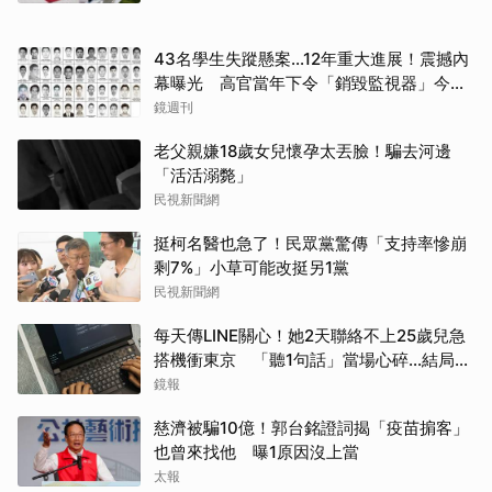
43名學生失蹤懸案...12年重大進展！震撼內
幕曝光 高官當年下令「銷毀監視器」今遭
逮
鏡週刊
老父親嫌18歲女兒懷孕太丟臉！騙去河邊
「活活溺斃」
民視新聞網
挺柯名醫也急了！民眾黨驚傳「支持率慘崩
剩7%」小草可能改挺另1黨
民視新聞網
每天傳LINE關心！她2天聯絡不上25歲兒急
搭機衝東京 「聽1句話」當場心碎...結局看
哭網
鏡報
慈濟被騙10億！郭台銘證詞揭「疫苗掮客」
也曾來找他 曝1原因沒上當
太報