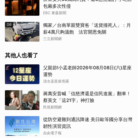
包廂多次性侵
EBC 東森新聞
06
獨家／台南單親雙寶爸「送貨撞死人」：月
薪4萬只夠溫飽 法官開恩免關
三立新聞網
其他人也看了
父親節!小孟老師2026年08月08日(六)星座
運勢
清水孟星座塔羅
蔣萬安昔喊「信慈濟還是信民進黨」翻車！
蔡英文「這21字」神打臉
民視新聞網
從防空避難到通訊降速 美日歐等國分享台灣
韌性演習資訊
自由電子報