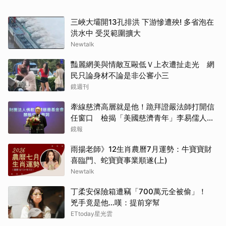
三峽大壩開13孔排洪 下游慘遭殃! 多省泡在
洪水中 受災範圍擴大
Newtalk
豔麗網美與情敵互毆低Ｖ上衣遭扯走光 網
民只論身材不論是非公審小三
鏡週刊
牽線慈濟高層就是他！跪拜證嚴法師打開信
任窗口 檢揭「美國慈濟青年」李易儒人脈
網絡
鏡報
雨揚老師》12生肖農曆7月運勢：牛寶寶財
喜臨門、蛇寶寶事業順遂(上)
Newtalk
丁柔安保險箱遭竊「700萬元全被偷」！
兇手竟是他...嘆：提前穿幫
ETtoday星光雲