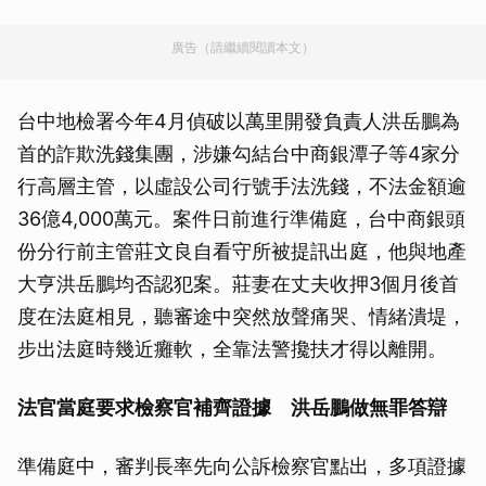
廣告（請繼續閱讀本文）
台中地檢署今年4月偵破以萬里開發負責人洪岳鵬為
首的詐欺洗錢集團，涉嫌勾結台中商銀潭子等4家分
行高層主管，以虛設公司行號手法洗錢，不法金額逾
36億4,000萬元。案件日前進行準備庭，台中商銀頭
份分行前主管莊文良自看守所被提訊出庭，他與地產
大亨洪岳鵬均否認犯案。莊妻在丈夫收押3個月後首
度在法庭相見，聽審途中突然放聲痛哭、情緒潰堤，
步出法庭時幾近癱軟，全靠法警攙扶才得以離開。
法官當庭要求檢察官補齊證據 洪岳鵬做無罪答辯
準備庭中，審判長率先向公訴檢察官點出，多項證據