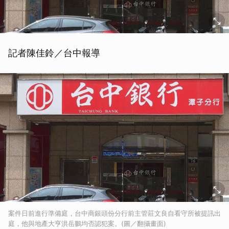
記者陳佳鈴／台中報導
案件日前進行準備庭，台中商銀頭份分行前主管莊文良自看守所被提訊出
庭，他與地產大亨洪岳鵬均否認犯案。(圖／翻攝畫面)