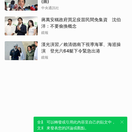
(圖)
中央通訊社
蔣萬安稱政府買足疫苗民間免集資 沈伯
洋：不要偷換概念
鏡報
漢光演習／賴清德南下視導海軍、海巡操
演 登光六64艇下令緊急出港
鏡報
全新體驗！一鍵引用此內容，透過發布貼
可以轉發或引用此內容至自己的貼文中，
文來輕鬆表達個人立場。
來發表您的評論或觀點。