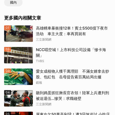
國內
更多國內相關文章
01
高雄轎車暴衝撞12車！賓士S500擋下夜市
浩劫 車主大度：車再買就有
三立新聞網
02
NCC唱空城！上市科技公司設備「慘卡海
關」
TVBS
03
愛女成植物人獲千萬理賠 不滿女婿拿去炒
股、包紅包 岳母提告索百萬結局出爐
鏡報
04
聽到媽蛋抓狂揪長官衣領！陸軍上兵遭判刑
被迫退伍…慘哭：求職碰壁
三立新聞網
05
屏東女欠50萬高利貸！遭3惡煞追討 小吃店