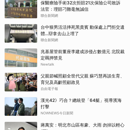
保醫療險手術32次拒賠21次保險公司敗訴
法官：理賠刁難毫無誠信
聯合新聞網
台中狠男活活摔死黑貴賓 動保處上門拒交遺
體…辯拿去山上埋了
聯合新聞網
兆基屋管前董座李建成涉侵占數億元 北院裁
定羈押禁見
Newtalk
父親節喊照顧全世代父親 蘇巧慧再談生育、
育兒及高齡照顧政見
自由電子報
漢光42》巧合？總統登「64艇」視導濱海
打擊
NOWNEWS今日新聞
蔣萬安：明北市山區有豪、大雨 勿掉以輕心