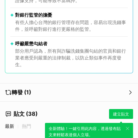
證據支持，可能導致不當羈押。
對銀行監管的擔憂
有些人擔心台灣的銀行管理存在問題，容易出現洗錢事
件，並呼籲對銀行進行更嚴格的監管。
呼籲嚴懲勾結者
部分用戶認為，所有與詐騙洗錢集團勾結的官員和銀行
業者應受到嚴重的法律制裁，以防止類似事件再度發
生。
轉發 (1)
貼文 (38)
建立貼文
最新
熱門
全新體驗！一鍵引用此內容，透過發布貼
文來輕鬆表達個人立場。