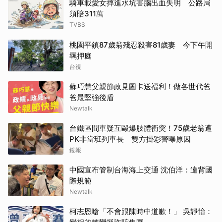
騎車載愛女摔進水坑害腦出血失明 公路局
須賠311萬
TVBS
桃園平鎮87歲翁殘忍殺害81歲妻 今下午開
羈押庭
台視
蘇巧慧父親節政見圖卡送福利！做各世代爸
爸最堅強後盾
Newtalk
台鐵區間車疑互毆爆肢體衝突！75歲老翁遭
PK非當班列車長 雙方掛彩警曝原因
鏡報
中國宣布管制台海海上交通 沈伯洋：違背國
際規範
Newtalk
柯志恩嗆「不會跟陳時中道歉！」 吳靜怡：