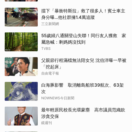
擋下「暴衝特斯拉」救了很多人！賓士車主
身分曝…他社群擁1.4萬追蹤
三立新聞網
55歲婦八通關登山失聯！同行友人獲救 家
屬急喊：剩媽媽沒找到
TVBS
父親節行程滿檔無法陪女兒 沈伯洋曝一早被
「挖起床」
自由電子報
白海豚影響 取消離島船班39航次、63架
次
NOWNEWS今日新聞
最年輕原民校長光環蒙塵 高市議員范織欽
涉貪交保
鏡週刊