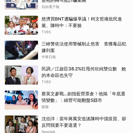
變相的轉彎挺詐騙集團
自由電子報
慈濟買BNT遭騙爆爭議！柯文哲痛批民進
黨、陳時中：不要臉
TVBS
三峽警依法使用警械制止危害 查獲毒品犯
嫌到案
中華日報
民調／江啟臣38.2%狂甩何欣純雙位數 她
的本命區也失守
TVBS
蔡英文參戰…劍指藍營票倉！他揭「年底選
情變數」：綠營可能翻盤5縣市
鏡報
沈伯洋：當年蔣萬安造謠陳時中擋疫苗、卻
反問我要不要退選？
Newtalk