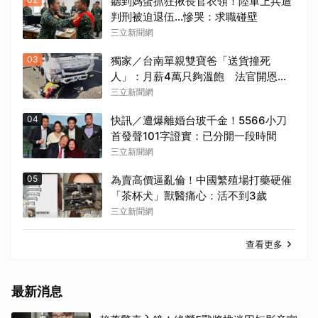
聽到媽蛋抓狂揪長官衣領！陸軍上兵遭
判刑被迫退伍…慘哭：求職碰壁
三立新聞網
03
獨家／台南單親雙寶爸「送貨撞死
人」：月薪4萬只夠溫飽 法官開恩免
關
三立新聞網
04
快訊／遭爆離婚台玻千金！5566小刀
首發聲101字證實：已分開一段時間
三立新聞網
05
為賣高價逼亂倫！中國繁殖場打藥硬催
「茶杯犬」獸醫痛心：活不到3歲
三立新聞網
查看更多
最新消息