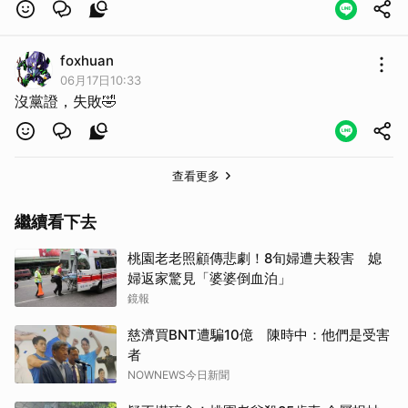
政治。你們都瘋了是不是啊。
foxhuan
06月17日10:33
沒黨證，失敗🤣
查看更多
繼續看下去
桃園老老照顧傳悲劇！8旬婦遭夫殺害 媳
婦返家驚見「婆婆倒血泊」
鏡報
慈濟買BNT遭騙10億 陳時中：他們是受害
者
NOWNEWS今日新聞