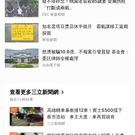
疑不堪碎念！桃園老翁殺85歲妻 金屬拐杖
「打斷成兩截」
EBC 東森新聞
知名蛋塔豆漿店休半個月 霸氣讓移工返鄉
探親
華視新聞
慈濟被騙10.6億、不報案引發質疑 基金會：
委託律師全權處理
自由電子報
查看更多三立新聞網
最近1小時結果
01
高雄轎車暴衝撞12車！賓士S500擋下
夜市浩劫 車主大度：車再買就有
三立新聞網
02