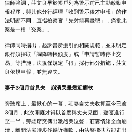
律師強調，莊文良早於帳戶列為警示前已主動啟動申
報程序，與其他分行經理「收到警示後才申報」的作
法明顯不同，直指檢察官「先射箭再畫靶」，痛批此
案是一樁「冤案」。
律師同時指出，起訴書所援引的相關規範，並未明定
銀行須採取「調降轉帳額度」或「申請暫時停止交
易」等措施，法規僅規定「得」採行部分措施，莊文
良依規申報，並無違失。
妻子3個月首見夫 崩潰哭暈幾近癱軟
旁聽席上，最揪心的一幕，莊妻自丈夫收押至今已逾
3個月，此次開庭才得以首度與丈夫見面，聽審進行
至一半，旁聽席突傳出激烈哭泣聲，莊妻情緒全面崩
潰，離開法庭時步伐幾近癱軟，由法警攙扶方能走出