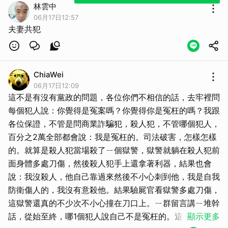
林雲中
06月17日12:57
夫妻共犯
ChiaWei
06月17日12:09
這不是有沒有黨政的問題，各位你們不相信的話，去牢裡問
每個犯人說：你覺得是冤案嗎？你覺得你是冤枉的嗎？我跟
各位保證，不管是問商業詐騙犯，殺人犯，不管哪個犯人，
百分之2萬全部都會說：我是冤枉的。司法破害，怎樣怎樣
取消
的。就算是殺人犯當場殺了ㄧ個獄警，獄警就躺在殺人犯前
面身體多處刀傷，然後殺人犯手上還拿著利器，結果也會
說：我沒殺人，他自己靠過來然後不小心刺到他，我是自我
防衛傷人的，我沒有意殺他。結果驗屍官看獄警多處刀傷，
這獄警還真的不少次不小心撞在刀口上。ㄧ群留言講ㄧ堆幹
話，從始至終，哪1個犯人說自己不是冤枉的。這也要扯到
顯示更多