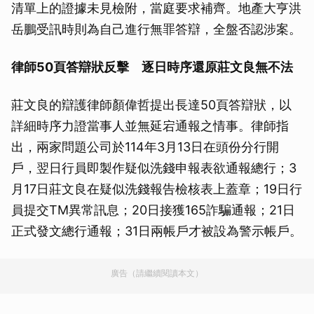
清單上的證據未見檢附，當庭要求補齊。地產大亨洪
岳鵬受訊時則為自己進行無罪答辯，全盤否認涉案。
律師50頁答辯狀反擊 逐日時序還原莊文良無不法
莊文良的辯護律師顏偉哲提出長達50頁答辯狀，以
詳細時序力證當事人並無延宕通報之情事。律師指
出，兩家問題公司於114年3月13日在頭份分行開
戶，翌日行員即製作疑似洗錢申報表欲通報總行；3
月17日莊文良在疑似洗錢報告檢核表上蓋章；19日行
員提交TM異常訊息；20日接獲165詐騙通報；21日
正式發文總行通報；31日兩帳戶才被設為警示帳戶。
廣告（請繼續閱讀本文）