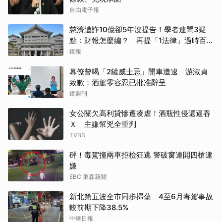
自由電子報
慈濟遭詐10億卻5年沒提告！學者連問3疑
點：財報怎麼編？ 再提「1法律」過時百年
管不了
鏡報
幕僚曾喝「2罐威士忌」開車遭逮 游淑貞
致歉：酒駕零容忍已批准辭呈
鏡週刊
女公關欠高利貸慘遭凌虐！酒瓶性侵還逼吞
Ｘ 主嫌幫兇全重判
TVBS
砰！毒駕撞兩車拒檢狂逃 警破窗連開四槍逮
嫌
EBC 東森新聞
新北第五波全市同步掃蕩 4至6月毒駕事故
較前期下降38.5%
中華日報