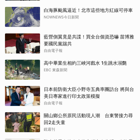
白海豚颱風逼近！北市這些地方紅線可停車
NOWNEWS今日新聞
藍營側翼竟是共諜！買全台個資恐嚇 苗博雅
要國民黨踹共
自由電子報
高中畢業生相約三峽河戲水 1生跳水溺斃
EBC 東森新聞
日本前防衛大臣小野寺五典率團訪台 將與台
美日專家進行印太政策模擬
自由電子報
關山鄉公所原民活動現人潮 台東警接力尋
回2走失童
鏡週刊