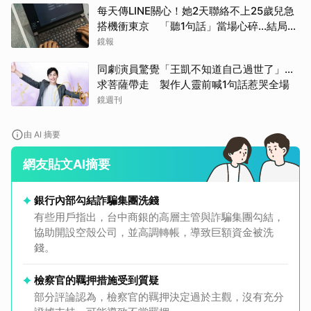
每天傳LINE關心！她2天聯絡不上25歲兒急
搭機衝東京 「聽1句話」當場心碎...結局看
哭網
鏡報
同劇演員驚覺「王凱不知道自己過世了」...
求菩薩帶走 製作人靈前喊1句話惹哭全場
鏡週刊
由 AI 摘要
網友貼文AI摘要
銀行內部勾結詐騙集團洗錢
有些用戶指出，台中商銀的高層主管與詐騙集團勾結，
協助開設空殼公司，並高調轉帳，導致巨額資金被洗
錢。
檢察官的羈押措施受到質疑
部分評論認為，檢察官的羈押決定過於主觀，沒有充分