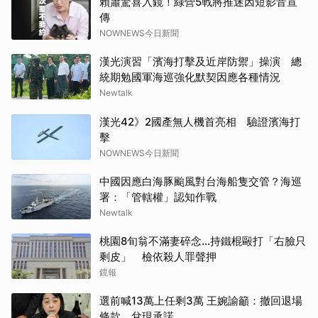
賴蕭驚喜入鏡！綠營5戰將推迷因短影音宣
傳
NOWNEWS今日新聞
漢光演習「濱海打擊及近岸防禦」操演 總
統期勉國軍海巡強化默契因應各種情況
Newtalk
漢光42》2國產無人機首亮相 驗證濱海打
擊
NOWNEWS今日新聞
中國因應白海豚颱風對台海船隻交管？海巡
署：「管轄權」認知作戰
Newtalk
桃園8旬翁不滿妻碎念…持鐵棍毆打「右臉只
剩皮」 檢依殺人罪聲押
鏡報
選前喊13萬上任剩3萬 王婉諭籲：撤回退場
條款、兌現承諾