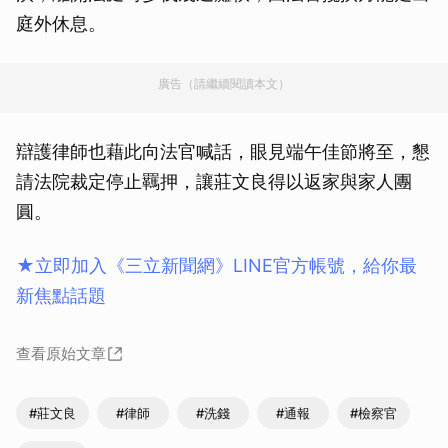
庭外休息。
廣告（請繼續閱讀本文）
辯護律師也藉此向法官喊話，眼見端午佳節將至，懇
請法院裁定停止羈押，讓莊文良得以返家與家人團
圓。
★立即加入《三立新聞網》LINE官方帳號，給你最
新焦點話題
查看原始文章
#莊文良
#律師
#洗錢
#通報
#檢察官