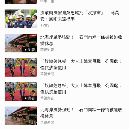
中華日報
沒放颱風假遭吳思瑤批「沒擔當」 蔣萬
安：風雨未達標準
TVBS
北海岸風勢強勁！ 石門肉粽一條街被迫收
攤休息
影音
華視影音
「旋轉翹翹板」大人上陣童甩飛 公園處：
僅供孩童使用
華視新聞
「旋轉翹翹板」大人上陣童甩飛 公園處：
僅供孩童使用
影音
華視影音
北海岸風勢強勁！ 石門肉粽一條街被迫收
攤休息
華視新聞