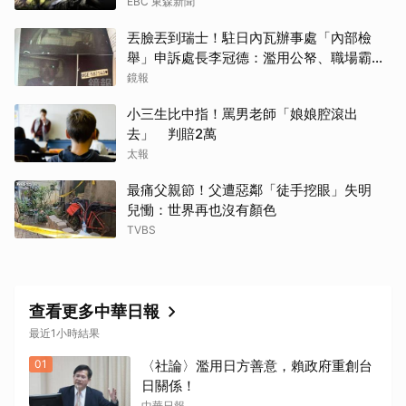
EBC 東森新聞
丟臉丟到瑞士！駐日內瓦辦事處「內部檢
舉」申訴處長李冠德：濫用公帑、職場霸
取消
凌、超速仔拒繳罰單 外交部要查了
鏡報
小三生比中指！罵男老師「娘娘腔滾出
去」 判賠2萬
太報
最痛父親節！父遭惡鄰「徒手挖眼」失明
兒慟：世界再也沒有顏色
TVBS
查看更多中華日報
最近1小時結果
01
〈社論〉濫用日方善意，賴政府重創台
日關係！
中華日報