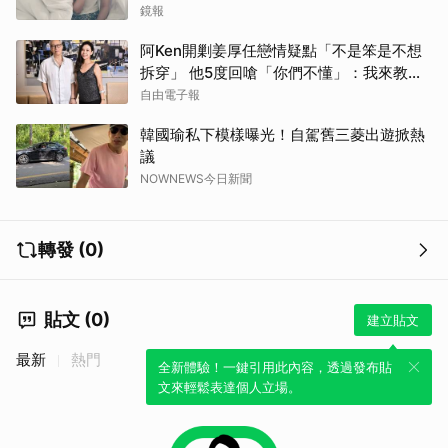
鏡報
阿Ken開剿姜厚任戀情疑點「不是笨是不想
拆穿」 他5度回嗆「你們不懂」：我來教育
你們
自由電子報
韓國瑜私下模樣曝光！自駕舊三菱出遊掀熱
議
NOWNEWS今日新聞
轉發 (0)
貼文 (0)
建立貼文
最新
熱門
全新體驗！一鍵引用此內容，透過發布貼
文來輕鬆表達個人立場。