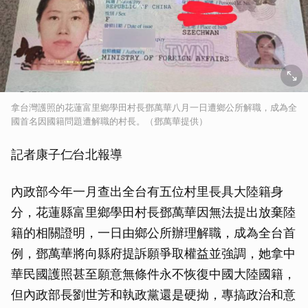
拿台灣護照的花蓮富里鄉學田村長鄧萬華八月一日遭鄉公所解職，成為全
國首名因國籍問題遭解職的村長。（鄧萬華提供）
記者康子仁∕台北報導
內政部今年一月查出全台有五位村里長具大陸籍身
分，花蓮縣富里鄉學田村長鄧萬華因無法提出放棄陸
籍的相關證明，一日由鄉公所辦理解職，成為全台首
例，鄧萬華將向縣府提訴願爭取權益並強調，她拿中
華民國護照甚至願意無條件永不恢復中國大陸國籍，
但內政部長劉世芳和執政黨還是硬拗，專搞政治和意