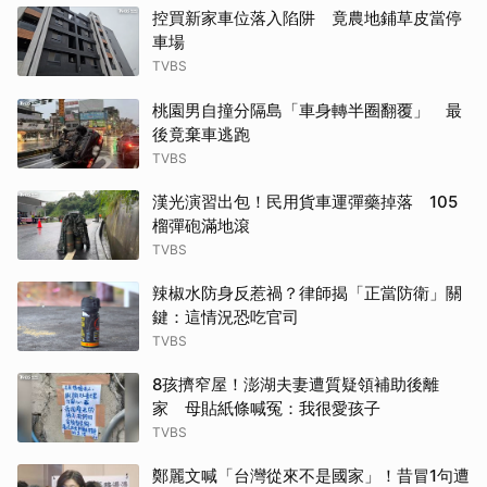
控買新家車位落入陷阱 竟農地鋪草皮當停
車場
TVBS
桃園男自撞分隔島「車身轉半圈翻覆」 最
後竟棄車逃跑
TVBS
漢光演習出包！民用貨車運彈藥掉落 105
榴彈砲滿地滾
TVBS
辣椒水防身反惹禍？律師揭「正當防衛」關
鍵：這情況恐吃官司
TVBS
8孩擠窄屋！澎湖夫妻遭質疑領補助後離
家 母貼紙條喊冤：我很愛孩子
TVBS
鄭麗文喊「台灣從來不是國家」！昔冒1句遭