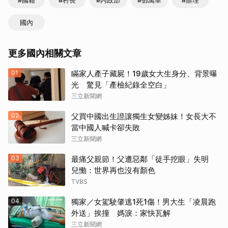
#國籍
#村長
#內政部
#鄧萬華
#辦理
國內
更多國內相關文章
01
瞞家人產子藏屍！19歲女大生身分、背景曝
光 驚見「產檢紀錄全空白」
三立新聞網
02
父買中國出生證讓獨生女變姊妹！女長大不
當中國人喊卡卻失敗
三立新聞網
03
最痛父親節！父遭惡鄰「徒手挖眼」失明
兒慟：世界再也沒有顏色
TVBS
04
獨家／女駕駛肇逃1死1傷！男大生「凌晨跑
外送」挨撞 媽淚：家快瓦解
三立新聞網