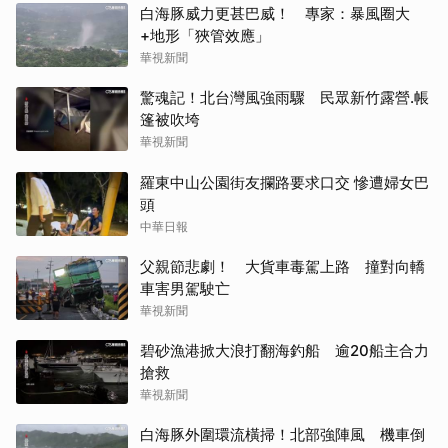
白海豚威力更甚巴威！ 專家：暴風圈大
+地形「狹管效應」
華視新聞
驚魂記！北台灣風強雨驟 民眾新竹露營.帳
篷被吹垮
華視新聞
羅東中山公園街友攔路要求口交 慘遭婦女巴
頭
中華日報
父親節悲劇！ 大貨車毒駕上路 撞對向轎
車害男駕駛亡
華視新聞
碧砂漁港掀大浪打翻海釣船 逾20船主合力
搶救
華視新聞
白海豚外圍環流橫掃！北部強陣風 機車倒