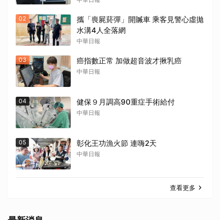
02
攜「喪屍菸彈」開贓車 乘客見警心虛拋
水溝4人全落網
中華日報
03
癌指數正常 加做超音波才揪乳癌
中華日報
04
健保９月調高90重症手術給付
中華日報
05
彰化王功漁火節 連嗨2天
中華日報
查看更多