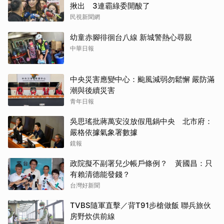
揪出 3連霸綠委開酸了
民視新聞網
幼童赤腳徘徊台八線 新城警熱心尋親
中華日報
中央災害應變中心：颱風減弱勿鬆懈 嚴防滿
潮與後續災害
青年日報
吳思瑤批蔣萬安沒放假甩鍋中央 北市府：
嚴格依據氣象署數據
鏡報
政院擬不副署兒少帳戶條例？ 黃國昌：只
有賴清德能發錢？
台灣好新聞
TVBS隨軍直擊／背T91步槍做飯 聯兵旅伙
房野炊供前線