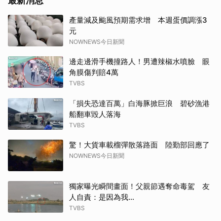
最新消息
產量減及颱風預期需求增 本週蛋價調漲3
元
NOWNEWS今日新聞
邊走邊滑手機撞路人！男遭辣椒水噴臉 眼
角膜傷判賠4萬
TVBS
「損失恐達百萬」白海豚掀巨浪 碧砂漁港
船翻車毀人落海
TVBS
驚！大貨車載榴彈散落路面 陸勤部回應了
NOWNEWS今日新聞
獨家曝光瞬間畫面！父親節遇奪命毒駕 友
人自責：是因為我...
TVBS