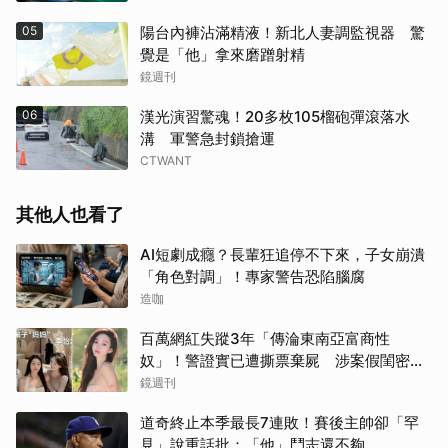
05
陽台內褲沾滿精液！新北人妻調監視器 驚
覺是「他」拿來磨蹭射精
鏡週刊
06
漢光演習驚魂！20多枚105榴砲彈滾落水
溝 軍警急封鎖搶運
CTWANT
其他人也看了
AI短劇成癮？長輩狂追停不下來，子女崩潰
「角色對調」！專家警告恐陷腦腐
造咖
百萬網紅失蹤3年「傳淪東南亞富商性
奴」！警證實已遭撕票棄屍 涉案假閨密近
況曝光
鏡週刊
道奇終止本季最長7連敗！賽後主帥卻「罕
見」說重話批：「他」鬥志還不夠