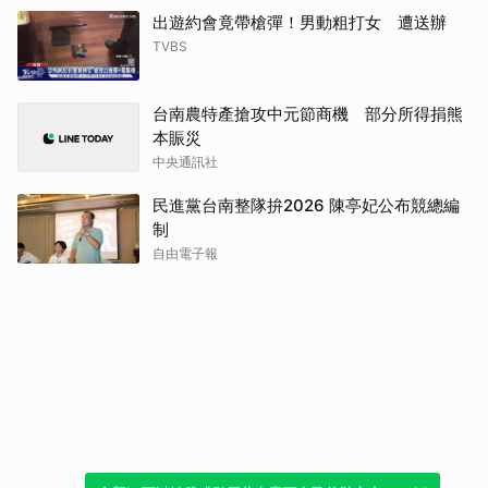
出遊約會竟帶槍彈！男動粗打女 遭送辦
TVBS
台南農特產搶攻中元節商機 部分所得捐熊
本賑災
中央通訊社
民進黨台南整隊拚2026 陳亭妃公布競總編
制
自由電子報