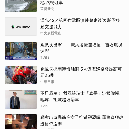
地.路樹砸車
華視新聞
漢光42／第四作戰區演練傷患後送 驗證後
勤支援能力
中央廣播電臺
颱風夜出擊！ 憲兵搭捷運增援 首著環境
迷彩
TVBS
颱風天探南澳海蝕洞 5人遭海巡舉發最高可
罰25萬
中華日報
不只霸凌！ 我國駐瑞士「處長」涉報假帳、
咆哮、拒繳超速罰單
TVBS
網友出遊爆衝突女子控遭毆恐嚇 羅警查獲改
造槍彈送辦