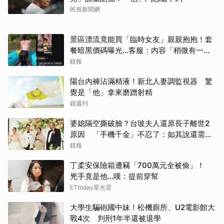
民視新聞網
景區漂流竟能買「臨時女友」親親抱抱！套
餐暗黑價碼曝光…客服：內容「稍微有一點
尺度」
鏡報
陽台內褲沾滿精液！新北人妻調監視器 驚
覺是「他」拿來磨蹭射精
鏡週刊
婆媳隔空撕破臉？台玻夫人還原長子離世2
原因 「手機千金」不忍了：如其說還需要
離開嗎？
鏡報
丁柔安保險箱遭竊「700萬元全被偷」！
兇手竟是他...嘆：提前穿幫
ETtoday星光雲
大學生騙砲國中妹！松機廁所、U2電影館大
戰4次 判刑1年半還被退學