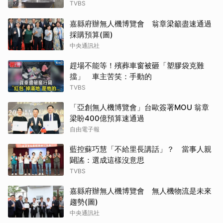
TVBS
嘉縣府辦無人機博覽會 翁章梁籲盡速通過
採購預算(圖)
中央通訊社
趕場不能等！殯葬車窗被砸「塑膠袋克難
擋」 車主苦笑：手動的
TVBS
「亞創無人機博覽會」台歐簽署MOU 翁章
梁盼400億預算速通過
自由電子報
藍控蘇巧慧「不給里長講話」？ 當事人親
闢謠：選成這樣沒意思
TVBS
嘉縣府辦無人機博覽會 無人機物流是未來
趨勢(圖)
中央通訊社