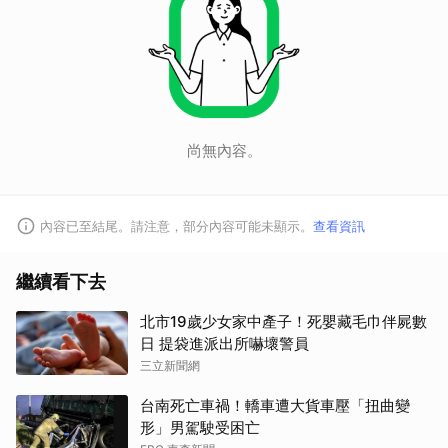
尚無內容。
內容已至結尾。請注意，部分內容可能未顯示。
查看資訊
繼續看下去
北市19歲少女家中產子！死嬰藏毛巾伴屍數
日 提袋進派出所嚇壞警員
三立新聞網
台南死亡車禍！轎車遭大貨車壓「扭曲變
形」男駕駛受困亡