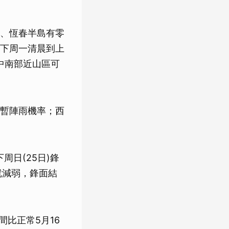
、恆春半島有零
下周一清晨到上
中南部近山區可
暫陣雨機率；西
日(25日)鋒
就減弱，鋒面結
比正常5月16