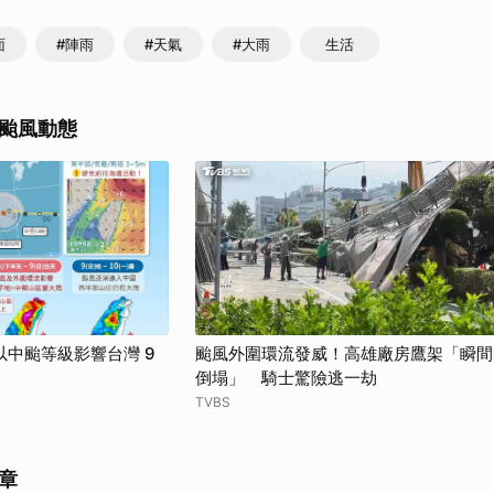
面
#陣雨
#天氣
#大雨
生活
颱風動態
中颱等級影響台灣 9
颱風外圍環流發威！高雄廠房鷹架「瞬間
倒塌」 騎士驚險逃一劫
TVBS
章