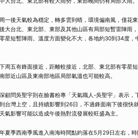
中大台北、東北部有較大雨勢，東部晚間仍有局部大雨。
取消
周一後天氣較為穩定，轉多雲到晴，環境偏南風，僅花東
後大台北、東北部、東部及其他山區有局部短暫雷陣雨，
零星短暫陣雨。溫度方面變化不大，各地約30到34度，
下周五有鋒面接近，距離較接近，北部、東北部有零星短
南部近山區及東南部地區局部氣溫也可能較高。
深顧問吳聖宇則在臉書粉專「天氣職人-吳聖宇」表示，下周
到台灣上空，且持續影響到26日，不過鋒面南下後很快
天氣影響可能以造成午後熱對流發展較旺盛為主。
年夏季西南季風進入南海時間點約落在5月29日左右，時間