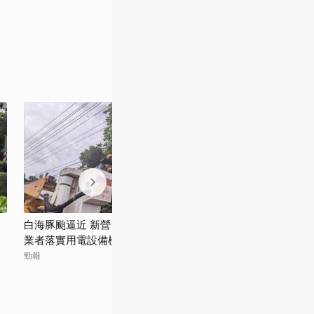
白海豚颱逼近 新營台電全力戒備！民眾與
防範白海豚颱風
業者落實用電設備檢查
力機具全力防颱
勁報
觀傳媒