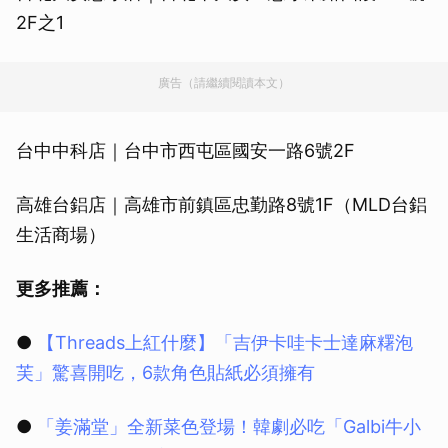
2F之1
廣告（請繼續閱讀本文）
台中中科店｜台中市西屯區國安一路6號2F
高雄台鋁店｜高雄市前鎮區忠勤路8號1F（MLD台鋁
生活商場）
更多推薦：
●
【Threads上紅什麼】「吉伊卡哇卡士達麻糬泡
芙」驚喜開吃，6款角色貼紙必須擁有
●
「姜滿堂」全新菜色登場！韓劇必吃「Galbi牛小