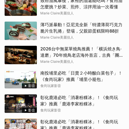
致癌油風暴後，家裡的油還能吃嗎？食用油
怎麼挑？炒菜、煎炸、涼拌用油一次看懂
Marie Claire美麗佳人
薄巧派暴動！亞尼克全新「特濃薄荷巧克力
脆片生乳捲」登場，父親節蛋糕限時88折
Marie Claire美麗佳人
2026台中無菜單燒鳥推薦！「横浜焼き鳥·
達磨」70年燒鳥老店海外首店，古典「團扇
控火」技法成就銷魂美味
Marie Claire美麗佳人
南投埔里必吃「日賣２小時酸白菜包子」！
《食尚玩家》推薦「埔里小籠包」
影音
食尚玩家影音
彰化鹿港必吃「消暑粉粿冰」！《食尚玩
家》推薦「鹿港李家粉粿冰」
影音
食尚玩家影音
彰化鹿港必吃「消暑粉粿冰」！《食尚玩
家》推薦「鹿港李家粉粿冰」