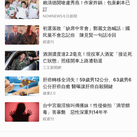
賴清德開嗆盧秀燕！作家炸鍋：包衰劇本已
訂
NOWNEWS今日新聞
初選落敗「缺席中常會」鄭麗文急喊話：國
民黨不會忘記你 陳見賢一句話冷回
鏡週刊
酒測濃度達2.2毫克！現役軍人酒駕「接近死
亡狀態」照樣開車上路遭勒退
三立新聞網
肝癌轉移全消失！59歲男12公分、63歲男6
公分肝癌自癒 醫曝讓肝癌自殺關鍵
健康2.0
台中宮廟淫狼叫傳播妹！性侵偷拍「滴管餵
毒」害暴斃 惡性深重判14年半
鏡週刊