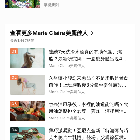
華視新聞
查看更多Marie Claire美麗佳人
最近1小時結果
01
連續7天洗冷水澡真的有助代謝、燃
脂？最新研究揭：一週後身體出現4個
變化
Marie Claire美麗佳人
02
久坐讓小腹愈來愈凸？不是脂肪是骨盆
前傾！上班族飯後3分鐘坐姿伸展改善
方法
Marie Claire美麗佳人
03
致癌油風暴後，家裡的油還能吃嗎？食
用油怎麼挑？炒菜、煎炸、涼拌用油一
次看懂
Marie Claire美麗佳人
04
薄巧派暴動！亞尼克全新「特濃薄荷巧
克力脆片生乳捲」登場，父親節蛋糕限