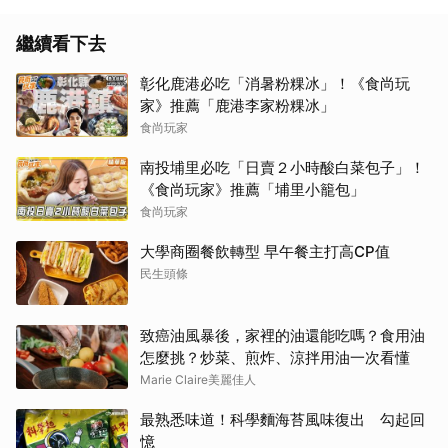
繼續看下去
彰化鹿港必吃「消暑粉粿冰」！《食尚玩
家》推薦「鹿港李家粉粿冰」
食尚玩家
南投埔里必吃「日賣２小時酸白菜包子」！
《食尚玩家》推薦「埔里小籠包」
食尚玩家
大學商圈餐飲轉型 早午餐主打高CP值
民生頭條
致癌油風暴後，家裡的油還能吃嗎？食用油
怎麼挑？炒菜、煎炸、涼拌用油一次看懂
Marie Claire美麗佳人
最熟悉味道！科學麵海苔風味復出 勾起回
憶