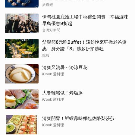
旅遊經
伊甸桃園庇護工場中秋禮盒開賣 幸福滋味
早鳥優惠9折起
台灣好新聞
父親節8元吃Buffet！遠雄悅來狂撒老爸優
惠，身分證「8」越多折扣越狂
鏡報
清爽又消暑～沁涼豆花
iCook 愛料理
大餐輕鬆做！烤塩豚
iCook 愛料理
清爽開胃！鮮蝦蒜味麵包佐酪梨莎莎
iCook 愛料理