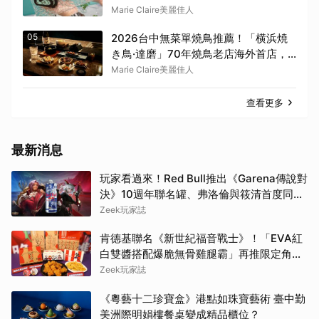
時88折
Marie Claire美麗佳人
05
2026台中無菜單燒鳥推薦！「横浜焼
き鳥·達磨」70年燒鳥老店海外首店，
古典「團扇控火」技法成就銷魂美味
Marie Claire美麗佳人
查看更多
最新消息
玩家看過來！Red Bull推出《Garena傳說對
決》10週年聯名罐、弗洛倫與筱清首度同框
必收藏
Zeek玩家誌
肯德基聯名《新世紀福音戰士》！「EVA紅
白雙醬搭配爆脆無骨雞腿霸」再推限定角色
卡、周邊必搶收
Zeek玩家誌
《粵藝十二珍寶盒》港點如珠寶藝術 臺中勤
美洲際明娟樓餐桌變成精品櫃位？