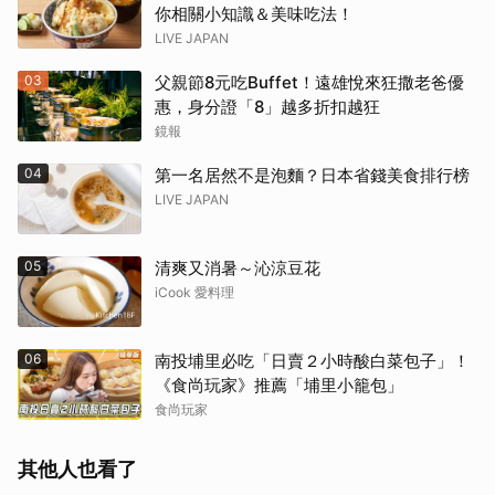
你相關小知識＆美味吃法！
LIVE JAPAN
03
父親節8元吃Buffet！遠雄悅來狂撒老爸優
惠，身分證「8」越多折扣越狂
鏡報
04
第一名居然不是泡麵？日本省錢美食排行榜
LIVE JAPAN
05
清爽又消暑～沁涼豆花
iCook 愛料理
06
南投埔里必吃「日賣２小時酸白菜包子」！
《食尚玩家》推薦「埔里小籠包」
食尚玩家
其他人也看了