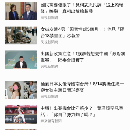
國民黨要傻眼了！見柯志恩民調「追上賴瑞
隆」嗨翻 真相出爐臉超腫
民視新聞網
女街友遭4男「囚禁性虐5個月」！他見「陽
取消
台18禁畫面」秒報警
民視新聞網
出國新政策注意！1族群若想去中國「政府將
嚴審」 陸委會證實了
民視新聞網
仙氣日本女優降臨南台灣！8/14將擔任統一
獅女孩主題日開球嘉賓
民視新聞網
中職》出賽機會比洋將少？ 葉君璋罕見重
話：「你自己努力夠了嗎？」
緯來體育新聞