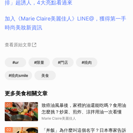
排」超誘人，4大亮點看過來
加入《Marie Claire美麗佳人》LINE@，獲得第一手
時尚美妝新資訊
查看原始文章
#ur
#限量
#門店
#燒肉
#燒肉smile
美食
更多美食相關文章
01
致癌油風暴後，家裡的油還能吃嗎？食用油
怎麼挑？炒菜、煎炸、涼拌用油一次看懂
Marie Claire美麗佳人
02
「丼飯」為什麼叫這個名字？日本專家告訴