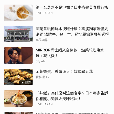
第一名居然不是泡麵？日本省錢美食排行榜
LIVE JAPAN
宜蘭童玩節玩水後吃什麼？礁溪獨家溫體涮
涮鍋 溫體牛、豬、羊、雞父親節聚餐新選擇
享民頭條
MIRROR邱士縉來台倒數 點菜想吃鹽水
雞：我很愛！
Styletc
金黃微焦、香氣逼人！韓式豬五花
愛料理 TV
影音
「丼飯」為什麼叫這個名字？日本專家告訴
你相關小知識＆美味吃法！
LIVE JAPAN