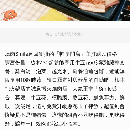
廣告（請繼續閱讀本文）
燒肉Smile這回新推的「輕享門店」主打親民價格、
豐富份量，從$230起就能享用牛五花x冷藏雞腿排套
餐，雞白湯、泡菜、越光米、副餐通通包辦，還能無
限享用10款時蔬、進口霜淇淋與飲品的自助吧，根本
把火鍋店的誠意搬來燒肉店。人氣王非「Smile盛
合」莫屬，牛五花、橫膈膜、豚五花、鱸魚菲力、鮮
蝦一次滿足，還可免費升級蔥花玉子拌飯，超值到會
懷疑是不是標錯價。這樣的組合不只吃得飽，更吃得
好，讓每一口燒肉都吃出小確幸。