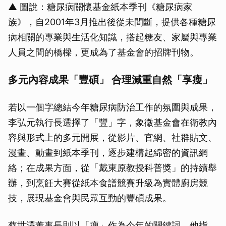
▲ 圖說：糖尿病關懷基金紙本季刊《糖尿病家
族》，自2001年3月推出後從未間斷，提供各種糖尿
病相關的專業與生活化知識，搭起糖友、家屬與專業
人員之間的橋樑，更成為了基金會的招牌刊物。
多元內容成果「豐碩」 合理減重自然「享瘦」
若以一個字總結今年糖尿病防治工作的氛圍與成果，
李弘元執行長選擇了「豐」字，象徵基金會在衛教內
容與形式上的多元開展，從影片、官網、社群貼文、
漫畫、動畫到紙本季刊，逐步建構起綿密的資訊網
絡；在成果方面，從「戴東原教授科普獎」的持續舉
辦，到烹飪大賽從紙本食譜競賽升級為實體廚房競
技，展現基金會與民眾互動的豐碩成果。
蔡世澤董事長則以「瘦」作為今年的關鍵詞。他指