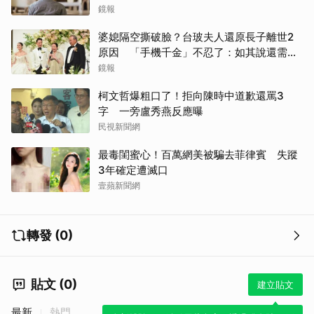
鏡報
婆媳隔空撕破臉？台玻夫人還原長子離世2
原因 「手機千金」不忍了：如其說還需要
離開嗎？
鏡報
柯文哲爆粗口了！拒向陳時中道歉還罵3
字 一旁盧秀燕反應曝
民視新聞網
最毒閨蜜心！百萬網美被騙去菲律賓 失蹤
3年確定遭滅口
壹蘋新聞網
轉發 (0)
貼文 (0)
建立貼文
最新
熱門