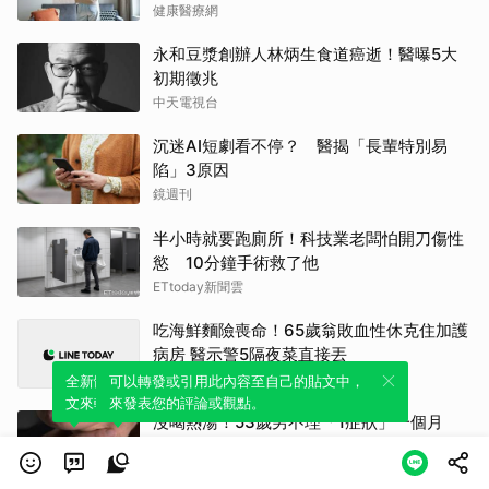
健康醫療網
永和豆漿創辦人林炳生食道癌逝！醫曝5大
初期徵兆
中天電視台
沉迷AI短劇看不停？ 醫揭「長輩特別易
陷」3原因
鏡週刊
半小時就要跑廁所！科技業老闆怕開刀傷性
慾 10分鐘手術救了他
ETtoday新聞雲
吃海鮮麵險喪命！65歲翁敗血性休克住加護
病房 醫示警5隔夜菜直接丟
聯合新聞網
全新體驗！一鍵引用此內容，透過發布貼
可以轉發或引用此內容至自己的貼文中，
文來輕鬆表達個人立場。
來發表您的評論或觀點。
沒喝熱湯！53歲男不理「1症狀」一個月
確診食道癌
三立新聞網