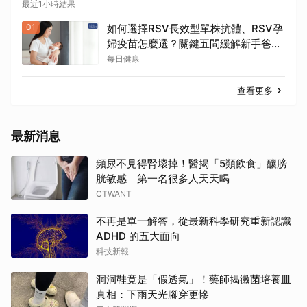
最近1小時結果
01
如何選擇RSV長效型單株抗體、RSV孕
婦疫苗怎麼選？關鍵五問緩解新手爸媽
焦慮
每日健康
查看更多
最新消息
頻尿不見得腎壞掉！醫揭「5類飲食」釀膀
胱敏感 第一名很多人天天喝
CTWANT
不再是單一解答，從最新科學研究重新認識
ADHD 的五大面向
科技新報
洞洞鞋竟是「假透氣」！藥師揭黴菌培養皿
真相：下雨天光腳穿更慘