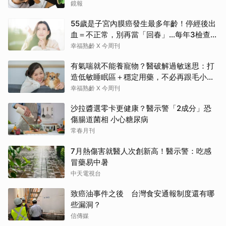
鏡報
55歲是子宮內膜癌發生最多年齡！停經後出
血＝不正常，別再當「回春」…每年3檢查保
命：早期治癒率達9成5
幸福熟齡 X 今周刊
有氣喘就不能養寵物？醫破解過敏迷思：打
造低敏睡眠區＋穩定用藥，不必再跟毛小孩
分離
幸福熟齡 X 今周刊
沙拉醬選零卡更健康？醫示警「2成分」恐
傷腸道菌相 小心糖尿病
常春月刊
7月熱傷害就醫人次創新高！醫示警：吃感
冒藥易中暑
中天電視台
致癌油事件之後 台灣食安通報制度還有哪
些漏洞？
信傳媒