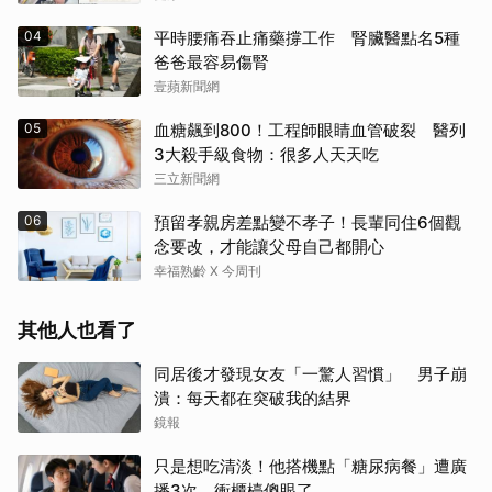
04
平時腰痛吞止痛藥撐工作 腎臟醫點名5種
爸爸最容易傷腎
壹蘋新聞網
05
血糖飆到800！工程師眼睛血管破裂 醫列
3大殺手級食物：很多人天天吃
三立新聞網
06
預留孝親房差點變不孝子！長輩同住6個觀
念要改，才能讓父母自己都開心
幸福熟齡 X 今周刊
其他人也看了
同居後才發現女友「一驚人習慣」 男子崩
潰：每天都在突破我的結界
鏡報
只是想吃清淡！他搭機點「糖尿病餐」遭廣
播3次 衝櫃檯傻眼了