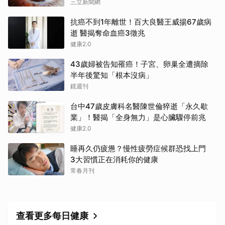
三立新聞網
抗癌不到1年離世！百大良醫王威揚67歲病
逝 醫揭奪命血癌3徵兆
健康2.0
43歲婦被告知罹癌！子宮、卵巢全遭摘除
半年後驚知「根本沒病」
鏡週刊
台中47歲皮膚科名醫陳世倫猝逝「永久歇
業」！醫揭「全身無力」是心臟驟停前兆
健康2.0
睡再久仍疲憊？慢性疲勞症候群恐找上門
3大習慣正在消耗你的健康
常春月刊
查看更多每日健康