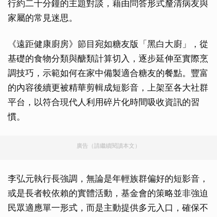
行約二十分鐘的主題對談，藉由問答形式釐清病友與
家屬的常見迷思。
《遠距健康廚房》節目宛如糖友版「黑白大廚」，從
基礎的食物分類與醣類計算切入，逐步延伸至實際烹
調技巧，示範如何在家中備製適合糖友的餐點。豐富
的內容後續更被精華剪輯成短影音，上架至各大社群
平台，以符合現代人利用碎片化時間吸收資訊的習
慣。
廣告（請繼續閱讀本文）
李弘元執行長強調，無論是年輕族群偏好的短影音，
或是長者較依賴的實體活動，基金會的策略並非強迫
民眾適應單一形式，而是主動提供多元入口，確保不