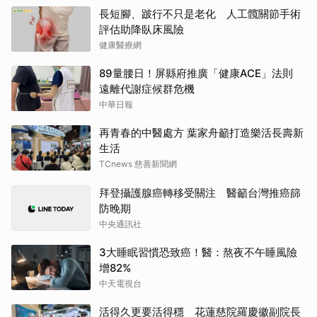
長短腳、跛行不只是老化 人工髖關節手術
評估助降臥床風險
健康醫療網
89量腰日！屏縣府推廣「健康ACE」法則
遠離代謝症候群危機
中華日報
再青春的中醫處方 葉家舟籲打造樂活長壽新
生活
TCnews 慈善新聞網
拜登攝護腺癌轉移受關注 醫籲台灣推癌篩
防晚期
中央通訊社
3大睡眠習慣恐致癌！醫：熬夜不午睡風險
增82%
中天電視台
活得久更要活得穩 花蓮慈院羅慶徽副院長