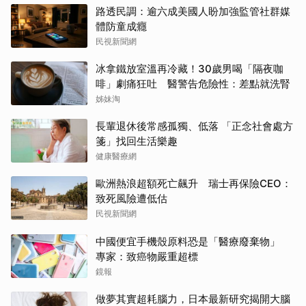
路透民調：逾六成美國人盼加強監管社群媒
體防童成癮
民視新聞網
冰拿鐵放室溫再冷藏！30歲男喝「隔夜咖
啡」劇痛狂吐 醫警告危險性：差點就洗腎
姊妹淘
長輩退休後常感孤獨、低落 「正念社會處方
箋」找回生活樂趣
健康醫療網
歐洲熱浪超額死亡飆升 瑞士再保險CEO：
致死風險遭低估
民視新聞網
中國便宜手機殼原料恐是「醫療廢棄物」
專家：致癌物嚴重超標
鏡報
做夢其實超耗腦力，日本最新研究揭開大腦