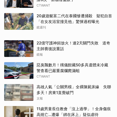
CTWANT
20歲遊艇富二代在泰國慘遭捅殺 疑犯自首
「在女友浴室撞見他」驚悚過程曝光
鏡週刊
22億守護神頻放火！連2天關門失敗 道奇
主帥賽後說重話
鏡報
惡臭飄數月！殯儀館藏50多具遺體未冷藏
警查看已嚴重腐爛爬滿蛆
CTWANT
高雄人氣「公關男模」全裸陳屍床緣 失聯
多天！房東1直覺破門
太報
11歲男童長住教會「沒上過學」！全身傷痕
高燒亡…遭爆「綁在床上」疑似虐待