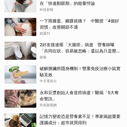
在「快速動眼期」的能量悖論
科技新報
一下雨膝蓋、腳踝就痛？ 中醫授「4個好
習慣」改善關節不適
鏡週刊
2好友接連罹「大腸癌」病逝 營養師曝
「共同症狀」容易被忽略：還以為只是壓力
大
鏡報
破解胰臟癌隱身機制！雙重免疫治療小鼠實
驗見效
中天電視台
永和豆漿創始人食道癌病逝！醫揭「5大奪
命警訊」
民視新聞網
記憶力變差恐是營養素不足！專家揭超重要
護腦成分：超市就買得到