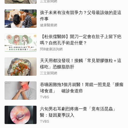
三立新聞網
孩子未來有沒有競爭力？父母最該做的是這
件事
健康醫療網
【杜依儒醫師】開刀一定會在肚子上留下疤
嗎？自然孔手術是什麼？
問8健康諮詢網
天天用都沒發現！接觸「常見塑膠微粒＋這
樣吃」恐釀脂肪肝
三立新聞網
吞嚥困難拖1個月就醫！胃鏡一照竟是「腫瘤
堵食道」 確診食道癌
TVBS
六旬男右耳劇烈疼痛一查「竟有活昆蟲」
醫：疑因夏季誤入
TVBS