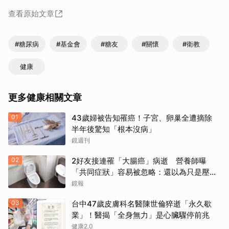
查看原始文章
#糖尿病
#基金會
#糖友
#關懷
#衛教
健康
更多健康相關文章
01
43歲婦被告知罹癌！子宮、卵巢全遭摘除
半年後驚知「根本沒病」
鏡週刊
02
2好友接連罹「大腸癌」病逝 營養師曝
「共同症狀」容易被忽略：還以為只是壓力
大
鏡報
03
台中47歲皮膚科名醫陳世倫猝逝「永久歇
業」！醫揭「全身無力」是心臟驟停前兆
健康2.0