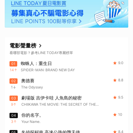
電影聲量榜
看哪部電影？參考LINE TODAY專屬榜單
蜘蛛人：重生日
9.0
01
14
SPIDER-MAN: BRAND NEW DAY
奧德賽
8.8
02
1
The Odyssey
劇場版 吉伊卡哇 人魚島的秘密
9.5
03
9
CHIIKAWA THE MOVIE: THE SECRET OF THE
MERMAID ISLAND
你的名字。
10
04
3
Your Name.
名偵探柯南 高速公路的墮天使
8.4
05