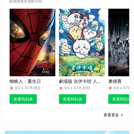
點我看更多電影介紹
蜘蛛人：重生日
劇場版 吉伊卡哇 人魚
奧德賽
島的秘密
9.0
•
07月28日
9.5
•
07月30日
8.8
•
07月1
查看時刻表
查看時刻表
查看時刻表
查看更多