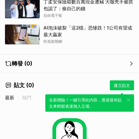
丁柔安保險箱數百萬現金遭竊 大咖兇手被抓
包認了：偷自己的錢
自由電子報
AI泡沫破裂「這2檔」恐慘跌！1公司有望成
最大贏家
民視新聞網
轉發 (0)
取消
貼文 (0)
建立貼文
最新
熱門
全新體驗！一鍵引用此內容，透過發布貼
文來輕鬆表達個人立場。