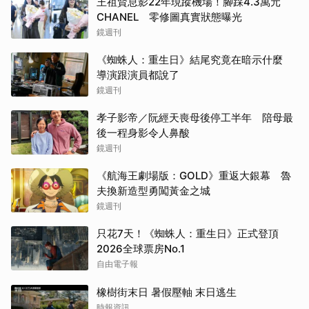
王祖賢息影22年現蹤機場！腳踩4.3萬元
CHANEL 零修圖真實狀態曝光
鏡週刊
《蜘蛛人：重生日》結尾究竟在暗示什麼
導演跟演員都說了
鏡週刊
孝子影帝／阮經天喪母後停工半年 陪母最
後一程身影令人鼻酸
鏡週刊
《航海王劇場版：GOLD》重返大銀幕 魯
夫換新造型勇闖黃金之城
鏡週刊
只花7天！《蜘蛛人：重生日》正式登頂
2026全球票房No.1
自由電子報
橡樹街末日 暑假壓軸 末日逃生
時報資訊