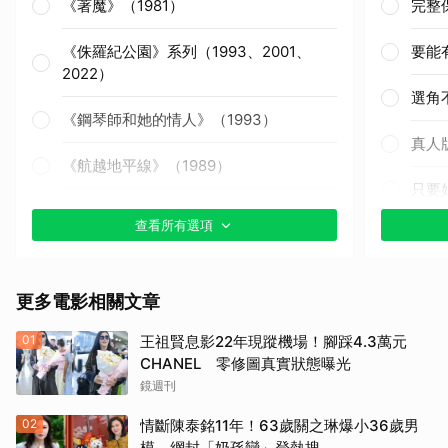
《著魔》（1981）
完整
《侏羅紀公園》系列（1993、2001、
要能
2022）
選角
《鋼琴師和她的情人》（1993）
真人
《航越地平線》（1989）
只要
《獵殺紅色十月》（1990）
查看所有選項
其他
《戰慄黑洞》（1995）
更多電影相關文章
《撕裂地平線》（1997）
01
王祖賢息影22年現蹤機場！腳踩4.3萬元
《變人》（1999）
CHANEL 零修圖真實狀態曝光
鏡週刊
《鋼鐵墳墓》（2013）
02
情斷陳泰銘11年！63歲關之琳爆小36歲男
《震盪效應》(2015)
模 網封「奶孫戀」登熱搜