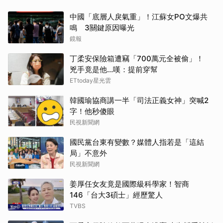
中國「底層人戾氣重」！江蘇女PO文爆共
鳴 3關鍵原因曝光
鏡報
丁柔安保險箱遭竊「700萬元全被偷」！
兇手竟是他...嘆：提前穿幫
ETtoday星光雲
韓國瑜協商講一半「司法正義女神」突喊2
字！他秒傻眼
民視新聞網
國民黨台東有變數？媒體人指若是「這結
局」不意外
民視新聞網
姜厚任女友竟是國際級科學家！智商
146「台大3碩士」經歷驚人
TVBS