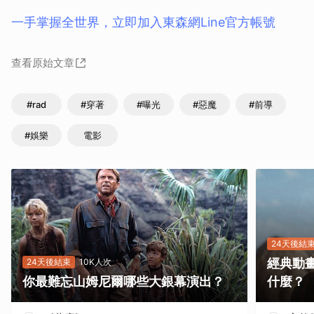
一手掌握全世界，立即加入東森網Line官方帳號
查看原始文章
#rad
#穿著
#曝光
#惡魔
#前導
#娛樂
電影
24天後結
經典動
24天後結束
10K人次
你最難忘山姆尼爾哪些大銀幕演出？
什麼？