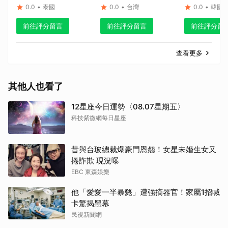
0.0
•
泰國
0.0
•
台灣
0.0
•
韓國
前往評分留言
前往評分留言
前往評分留
查看更多
其他人也看了
12星座今日運勢〈08.07星期五〉
科技紫微網每日星座
昔與台玻總裁爆豪門恩怨！女星未婚生女又
捲詐欺 現況曝
EBC 東森娛樂
他「愛愛一半暴斃」遭強摘器官！家屬1招喊
卡驚揭黑幕
民視新聞網