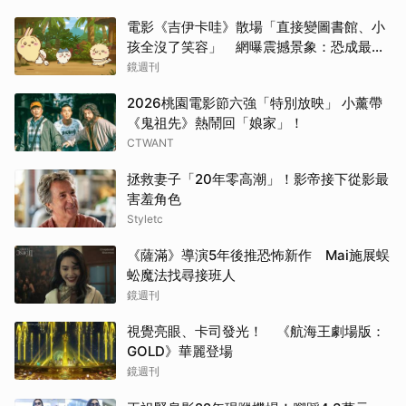
電影《吉伊卡哇》散場「直接變圖書館、小
孩全沒了笑容」 網曝震撼景象：恐成最新
童年陰影
鏡週刊
2026桃園電影節六強「特別放映」 小薰帶
《鬼祖先》熱鬧回「娘家」！
CTWANT
拯救妻子「20年零高潮」！影帝接下從影最
害羞角色
Styletc
《薩滿》導演5年後推恐怖新作 Mai施展蜈
蚣魔法找尋接班人
鏡週刊
視覺亮眼、卡司發光！ 《航海王劇場版：
GOLD》華麗登場
鏡週刊