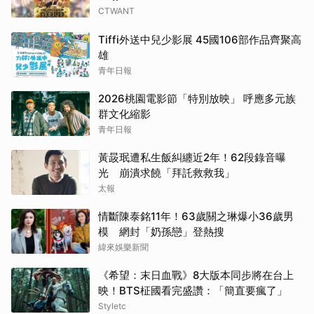
CTWANT
Tiffi外送中兒少影展 45國106部作品齊聚高
雄
青年日報
2026桃園電影節「特別放映」 呼應多元族
群文化縮影
青年日報
黃晸珉遭私生飯糾纏近2年！62段錄音曝
光 崩潰求饒「拜託救救我」
太報
情斷陳泰銘11年！63歲關之琳爆小36歲男
模 網封「奶孫戀」登熱搜
緯來娛樂新聞
《希望：末日血戰》8大版本同步將在台上
映！BTS柾國看完盛讚：「簡直要瘋了」
Styletc