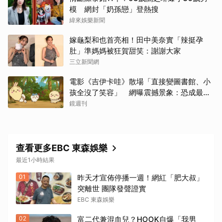
模 網封「奶孫戀」登熱搜
緯來娛樂新聞
嫁龜梨和也首亮相！田中美奈實「辣挺孕
肚」準媽媽被狂賀甜笑：謝謝大家
三立新聞網
電影《吉伊卡哇》散場「直接變圖書館、小
孩全沒了笑容」 網曝震撼景象：恐成最新
童年陰影
鏡週刊
查看更多EBC 東森娛樂
最近1小時結果
01
昨天才宣佈停播一週！網紅「肥大叔」
突離世 團隊發聲證實
EBC 東森娛樂
02
富二代兼混血兒？HOOK自爆「我男