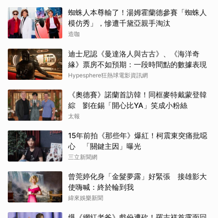
蜘蛛人本尊輸了！湯姆霍蘭德參賽「蜘蛛人
模仿秀」，慘遭千黛亞親手淘汰
造咖
迪士尼認《曼達洛人與古古》、《海洋奇
緣》票房不如預期：一段時間點的數據表現
Hypesphere狂熱球電影資訊網
《奧德賽》諾蘭首訪韓！同框麥特戴蒙登韓
綜 劉在錫「開心比YA」笑成小粉絲
太報
15年前拍《那些年》爆紅！柯震東突痛批噁
心 「關鍵主因」曝光
三立新聞網
曾莞婷化身「金髮夢露」好緊張 接雄影大
使嗨喊：終於輪到我
緯來娛樂新聞
爆《網紅老爸》戲份遭砍！羅志祥首露面回