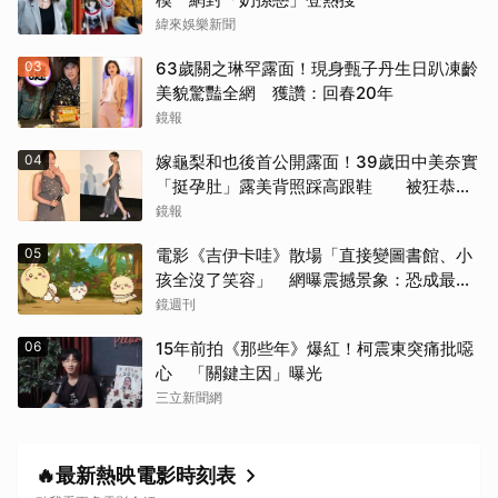
緯來娛樂新聞
《神鬼嚎野人》（2016）
03
63歲關之琳罕露面！現身甄子丹生日趴凍齡
美貌驚豔全網 獲讚：回春20年
《網住愛情》（2004）
鏡報
其他（歡迎貼文分享）
04
嫁龜梨和也後首公開露面！39歲田中美奈實
「挺孕肚」露美背照踩高跟鞋 被狂恭喜
甜笑：謝謝大家
鏡報
05
電影《吉伊卡哇》散場「直接變圖書館、小
孩全沒了笑容」 網曝震撼景象：恐成最新
童年陰影
鏡週刊
06
15年前拍《那些年》爆紅！柯震東突痛批噁
心 「關鍵主因」曝光
三立新聞網
🔥最新熱映電影時刻表