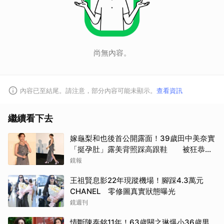
尚無內容。
內容已至結尾。請注意，部分內容可能未顯示。
查看資訊
繼續看下去
嫁龜梨和也後首公開露面！39歲田中美奈實
「挺孕肚」露美背照踩高跟鞋 被狂恭喜
甜笑：謝謝大家
鏡報
王祖賢息影22年現蹤機場！腳踩4.3萬元
CHANEL 零修圖真實狀態曝光
鏡週刊
情斷陳泰銘11年！63歲關之琳爆小36歲男