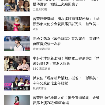
模傳證實 她親上火線回應了
三立新聞網
曾莞婷豪氣喊「濁水溪以南都我粉絲」！雄
影形象大使扮金髮夢露狂試死法 拍到笑罵
「神經病」
鏡報
高橋文哉為《藍色監獄》首次襲台 首週特
典獲得資格一次看
緯來娛樂新聞
串起小津到新浪潮！川島雄三導演專題「精
選5部經典」重返大銀幕
EBC 東森娛樂
孫安佐「現身新片活動」挺爸！ 孫鵬笑：
今年父親節比去年輕鬆
影音
鏡新聞影音
曾莞婷擔任雄影大使！變身邋遢編劇、金髮
夢露上演70秒瘋狂劇場