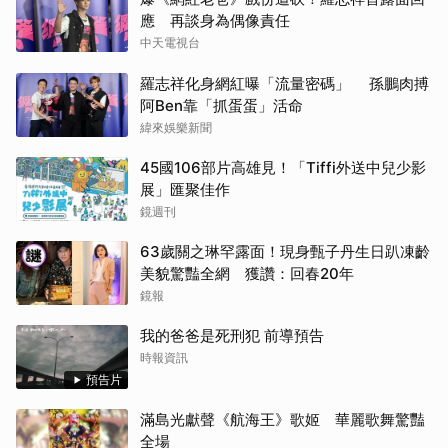
應 再談身為偶像責任
中天電視台
羅志祥化身網紅曝「流量密碼」 孫鵬肉搏
阿Ben靠「抓蛋蛋」活命
緯來娛樂新聞
45國106部片高雄見！「Tiffi外送中兒少影
展」匯聚佳作
鏡週刊
63歲關之琳罕露面！現身甄子丹生日趴凍齡
美貌驚豔全網 獲讚：回春20年
鏡報
我的爸爸是死刑犯 前導預告
時報資訊
預告片
滿島光獻聲《航海王》歌姬 華麗歌舞驚豔
全場