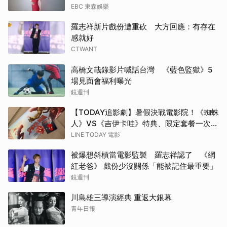
EBC 東森娛樂
羅志祥新片戲份遭重砍 大方回應：有存在
感就好
CTWANT
高橋文哉錄影片喊話台灣 《藍色監獄》5
場見面會福利曝光
鏡週刊
【TODAY追影劇】暑假決戰電影院！《蜘蛛
人》VS《吉伊卡哇》特典、限定套餐一次
看！
LINE TODAY 電影
被爆想斜槓當電影監製 羅志祥認了 《網
紅老爸》 戲份少沒關係「能被記住最重要」
鏡週刊
川島雄三導演經典 重返大銀幕
青年日報