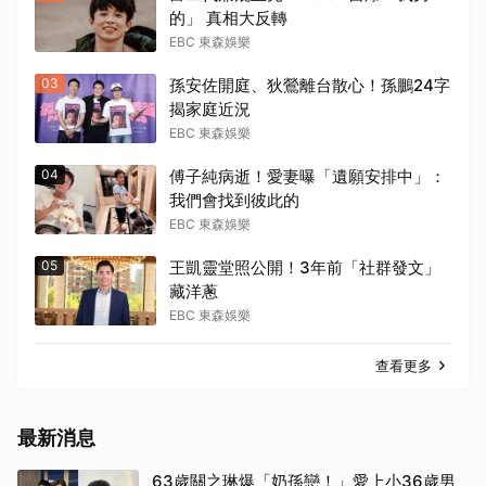
的」 真相大反轉
EBC 東森娛樂
03
孫安佐開庭、狄鶯離台散心！孫鵬24字
揭家庭近況
EBC 東森娛樂
04
傅子純病逝！愛妻曝「遺願安排中」：
我們會找到彼此的
EBC 東森娛樂
05
王凱靈堂照公開！3年前「社群發文」
藏洋蔥
EBC 東森娛樂
查看更多
最新消息
63歲關之琳爆「奶孫戀！」愛上小36歲男