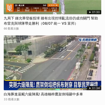
01:30
九局下 鍾允華登板投球 雖有出現控球亂流但仍成功關門 幫助
布雷克與球隊帶走勝利（08/07 統一 VS 富邦）
66 觀看次數
01:34
白海豚進逼颳六級陣風! 高雄楠梓鷹架倒塌砸中多車
33 觀看次數