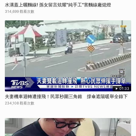
水溝蓋上曬麵線! 孫女留言炫耀"純手工"害麵線廠熄燈
314,699 觀看次數
01:33
夫妻機車迴轉遭撞飛！民眾秒圍三角錐 撐傘遮陽暖舉全錄下
234,108 觀看次數