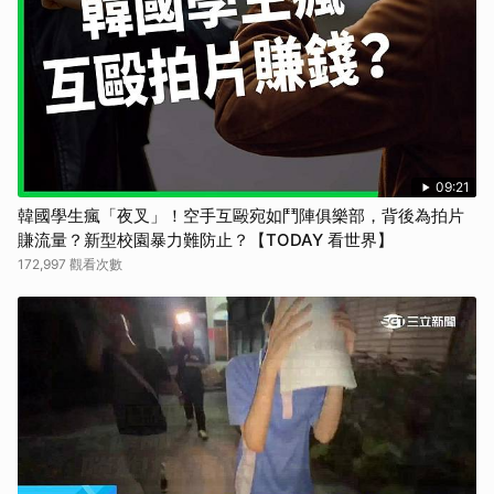
09:21
韓國學生瘋「夜叉」！空手互毆宛如鬥陣俱樂部，背後為拍片
賺流量？新型校園暴力難防止？【TODAY 看世界】
172,997 觀看次數