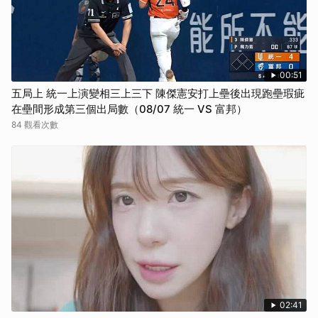
00:51
五局上 統一上演變相三上三下 陳傑憲安打上壘後出現跑壘瑕疵
在壘間形成第三個出局數（08/07 統一 VS 富邦）
84 觀看次數
02:41