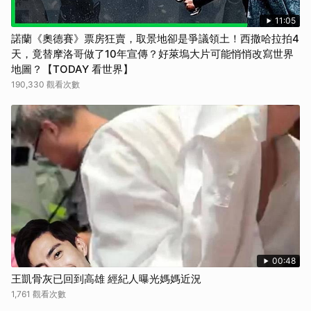
取消
11:05
諾蘭《奧德賽》票房狂賣，取景地卻是爭議領土！西撒哈拉拍4
天，竟替摩洛哥做了10年宣傳？好萊塢大片可能悄悄改寫世界
地圖？【TODAY 看世界】
190,330 觀看次數
00:48
王凱骨灰已回到高雄 經紀人曝光媽媽近況
1,761 觀看次數