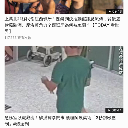
09:48
上萬北非移民偷渡西班牙！關鍵判決推動假訊息流傳，背後還
偷藏歐洲、摩洛哥角力？西班牙為何被罵翻？【TODAY 看世
界】
117,755 觀看次數
00:44
急診室臥虎藏龍！醉漢揮拳鬧事 護理師展柔術「3秒鎖喉壓
制」#鏡週刊