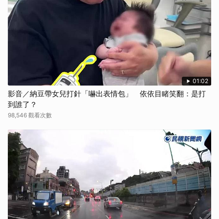
01:02
影音／納豆帶女兒打針「嚇出表情包」 依依目睹笑翻：是打
到誰了？
98,546 觀看次數