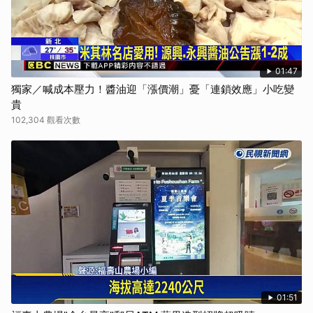
01:47
獨家／喊成本壓力！醬油迎「漲價潮」憂「連鎖效應」小吃變
貴
102,304 觀看次數
01:51