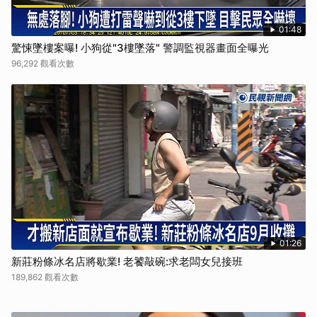
01:48
驚悚墜樓案曝! 小狗從"3樓墜落" 警調監視器畫面全曝光
96,292 觀看次數
01:26
新莊粉條冰名店將歇業! 老饕敲碗:求老闆女兒接班
189,862 觀看次數