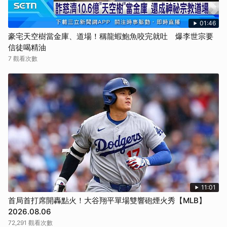
01:46
豪宅天空樹當金庫、道場！稱龍蝦鮑魚咬完就吐 爆李世宗要
信徒喝精油
7 觀看次數
11:01
首局首打席開轟點火！大谷翔平單場雙響砲煙火秀【MLB】
2026.08.06
72,291 觀看次數