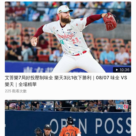
10:36
艾菩樂7局好投壓制味全 樂天3比1收下勝利｜08/07 味全 VS
樂天｜全場精華
225 觀看次數