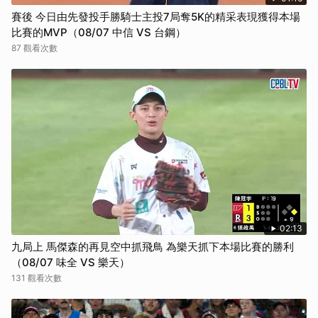
賽後 今日由先發投手勝騎士主投7局奪5K的精采表現獲得本場
比賽的MVP（08/07 中信 VS 台鋼）
87 觀看次數
02:13
九局上 馬傑森的再見空中抓飛鳥 為樂天抓下本場比賽的勝利
（08/07 味全 VS 樂天）
131 觀看次數