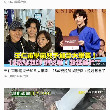
50,962 觀看次數
00:48
王仁甫學霸兒子加拿大畢業！ 18歲變超帥 網戀愛：超越爸爸了
376,002 觀看次數