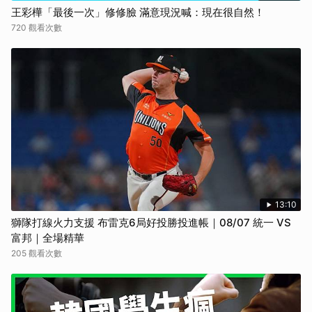
王彩樺「最後一次」修修臉 滿意現況喊：現在很自然！
720 觀看次數
13:10
獅隊打線火力支援 布雷克6局好投勝投進帳｜08/07 統一 VS
富邦｜全場精華
205 觀看次數