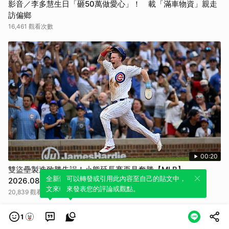
影音／李多慧生日「砸50萬做愛心」！ 載「滿車物資」親走
訪偏鄉
16,461 觀看次數
00:20
雙盜壘製造致勝失誤！小熊延長賽再見奪勝【MLB】
全新體驗！一鍵引用此內容，透過發布貼
可以轉發或引用此內容至自己的貼文中，
2026.08.07
文來輕鬆表達個人立場。
來發表您的評論或觀點。
20,839 觀看次數
1