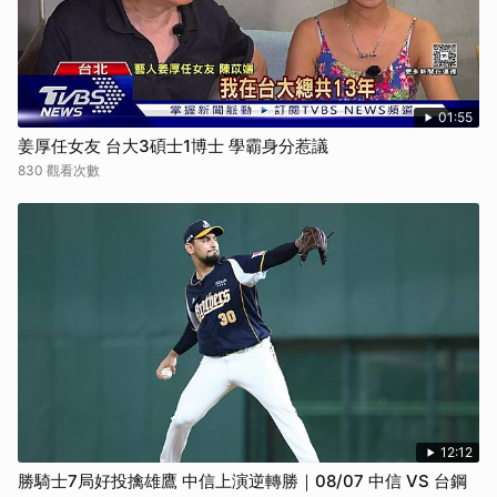
01:55
姜厚任女友 台大3碩士1博士 學霸身分惹議
830 觀看次數
12:12
勝騎士7局好投擒雄鷹 中信上演逆轉勝｜08/07 中信 VS 台鋼