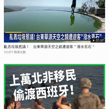
01:37
亂丟垃圾惹議！ 台東華源天空之鏡遭遊客＂潑水丟石＂
33,617 觀看次數