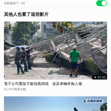
https://lin.ee/IrSJVdW/nngo
自動播放下一則
同時記得追蹤LINE TODAY的官方帳號
https://lin.ee/19eXmdD
其他人也看了這些影片
鎖定LINE TODAY看片分類，老外調查團每個禮拜與你相見
https://lin.ee/Vz6rZeQ/nngo
廣告合作信箱: dl_twab@linecorp.com
01:32
電子公司鷹架不敵強風倒塌 波及車輛幸無人傷
52,316 觀看次數