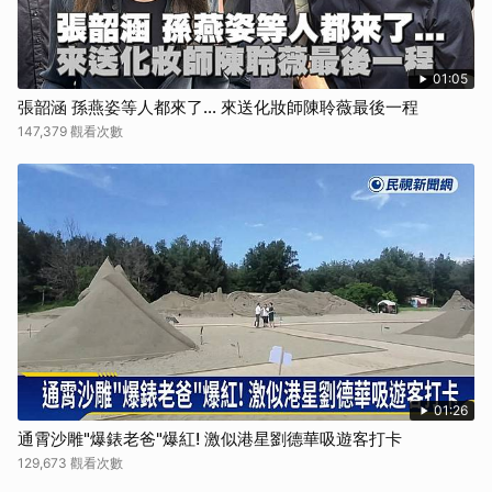
01:05
張韶涵 孫燕姿等人都來了... 來送化妝師陳聆薇最後一程
147,379 觀看次數
01:26
通霄沙雕"爆錶老爸"爆紅! 激似港星劉德華吸遊客打卡
129,673 觀看次數