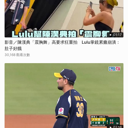
01:17
影音／陳漢典「震胸舞」高要求狂重拍 Lulu掌鏡累癱崩潰：
肚子好餓
30,168 觀看次數
01:16