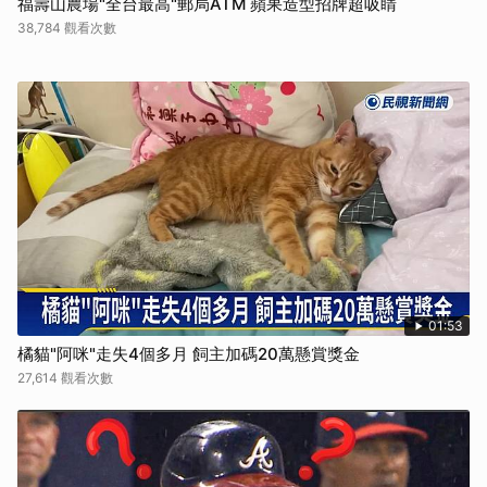
福壽山農場"全台最高"郵局ATM 蘋果造型招牌超吸睛
38,784 觀看次數
01:53
橘貓"阿咪"走失4個多月 飼主加碼20萬懸賞獎金
27,614 觀看次數