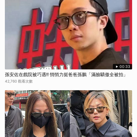
00:33
孫安佐在戲院被巧遇!! 悄悄力挺爸爸孫鵬「滿臉驕傲全被拍」
42,760 觀看次數