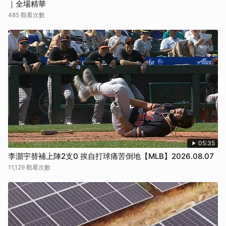
｜全場精華
485 觀看次數
05:35
李灝宇替補上陣2支0 挨自打球痛苦倒地【MLB】2026.08.07
11,129 觀看次數