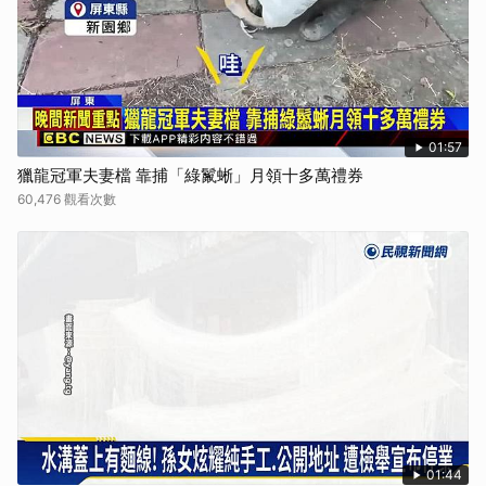
01:57
獵龍冠軍夫妻檔 靠捕「綠鬣蜥」月領十多萬禮券
60,476 觀看次數
01:44