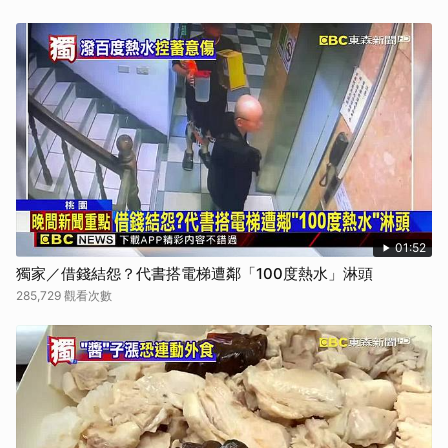
01:52
獨家／借錢結怨？代書搭電梯遭鄰「100度熱水」淋頭
285,729 觀看次數