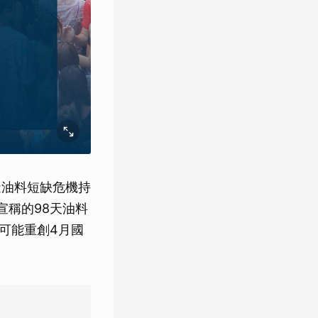
適逢油料短缺危機持
宣稱的98天油料
可能重創4月國