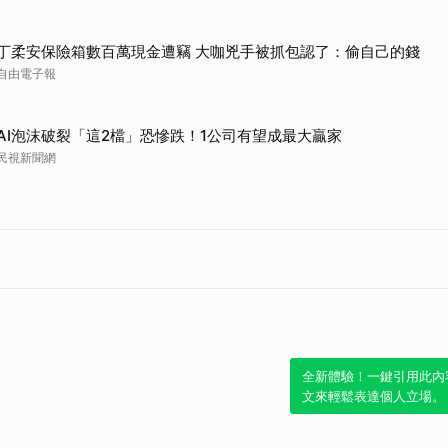
丁柔安保險箱數百萬現金遭竊 大咖兇手被抓包認了：偷自己的錢
自由電子報
AI泡沫破裂「這2檔」恐慘跌！1公司有望成最大贏家
民視新聞網
全新體驗！一鍵引用此內
文來輕鬆表達個人立場。