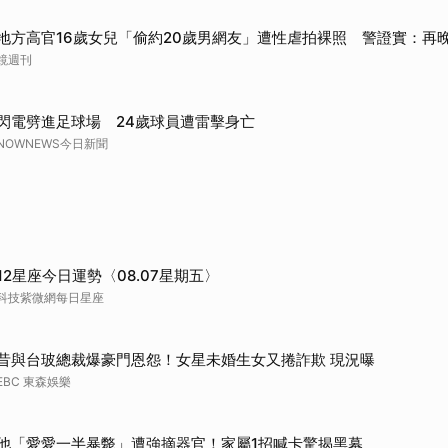
取消
地方高官16歲女兒「偷約20歲男網友」遭性虐拍裸照 警證實：再
鏡週刊
閃電劈進足球場 24歲球員遭雷擊身亡
NOWNEWS今日新聞
12星座今日運勢〈08.07星期五〉
科技紫微網每日星座
昔與台玻總裁爆豪門恩怨！女星未婚生女又捲詐欺 現況曝
EBC 東森娛樂
他「愛愛一半暴斃」遭強摘器官！家屬1招喊卡驚揭黑幕