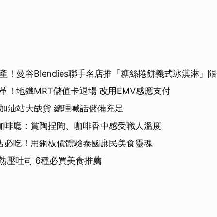
產！曼谷Blendies聯手名店推「糖絲捲餅義式冰淇淋」
革！地鐵MRT儲值卡退場 改用EMV感應支付
加油站大缺貨 總理喊話儲備充足
咖啡廳：賞陶捏陶、咖啡香中感受職人溫度
店必吃！用銅板價體驗泰國庶民美食靈魂
了熱壓吐司 6種必買美食推薦