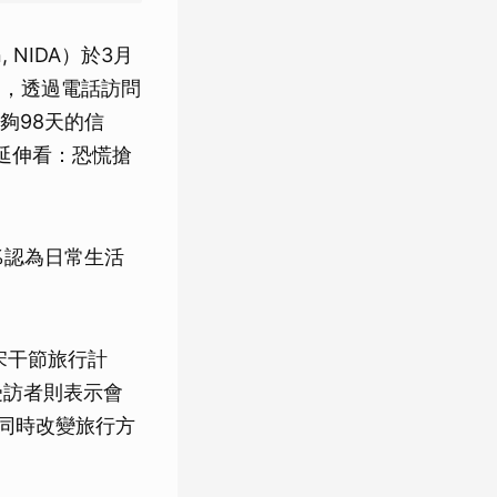
on, NIDA）於3月
調，透過電話訪問
夠98天的信
（延伸看：恐慌搶
%認為日常生活
宋干節旅行計
受訪者則表示會
會同時改變旅行方