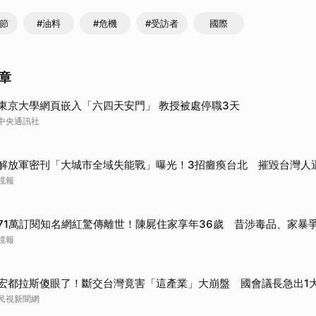
干節
#油料
#危機
#受訪者
國際
章
東京大學網頁嵌入「六四天安門」 教授被處停職3天
中央通訊社
解放軍密刊「大城市全域失能戰」曝光！3招癱瘓台北 摧毀台灣人
鏡報
71萬訂閱知名網紅驚傳離世！陳屍住家享年36歲 昔涉毒品、家暴
鏡報
宏都拉斯傻眼了！斷交台灣竟害「這產業」大崩盤 國會議長急出1
民視新聞網