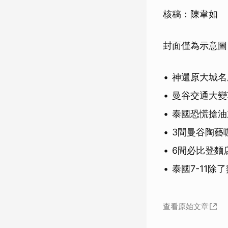
核稿：陳韋如
封面僅為示意圖
神還原大城名
曼谷交通大變
泰國恐慌搶油
3間曼谷陶藝
6間必比登麵
泰國7-11除
查看原始文章