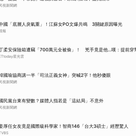
民視新聞網
中國「底層人戾氣重」！江蘇女PO文爆共鳴 3關鍵原因曝光
鏡報
丁柔安保險箱遭竊「700萬元全被偷」！ 兇手竟是他...嘆：提前穿
ETtoday星光雲
韓國瑜協商講一半「司法正義女神」突喊2字！他秒傻眼
民視新聞網
國民黨台東有變數？媒體人指若是「這結局」不意外
民視新聞網
姜厚任女友竟是國際級科學家！智商146「台大3碩士」經歷驚人
TVBS