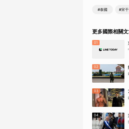
#泰國
#宋
更多國際相關文
01
02
03
04