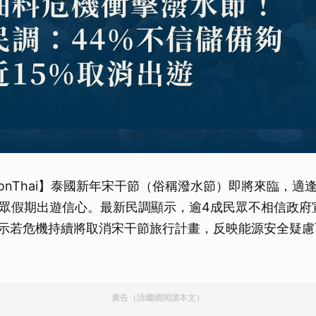
sionThai】泰國新年宋干節（俗稱潑水節）即將來臨，
眾假期出遊信心。最新民調顯示，逾4成民眾不相信政府
表示若危機持續將取消宋干節旅行計畫，反映能源安全疑慮
廣告（請繼續閱讀本文）