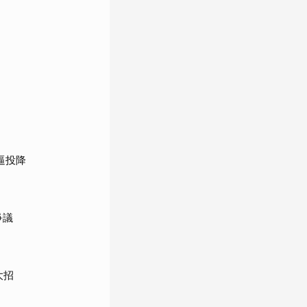
逼投降
爭議
大招