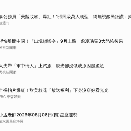
泰公務員「美豔妝容」爆紅！1張照吸萬人朝聖 網無視酸民狂讚：
鏡週刊
趕快離開中國！「出境鎖喉令」9月上路 詹凌瑀曝3大恐怖後果
民視新聞網
人夫帶「軍中情人」上汽旅 脫光卻沒做成原因超尷尬
民視新聞網
全裸拍片爆紅！甜美校花「放送福利」下身沒穿好看光光
EBC 東森娛樂
小孟老師2026年08月06日(四)星座運勢
清水孟星座塔羅