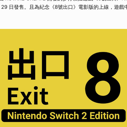
 月 29 日發售。且為紀念《8號出口》電影版的上線，遊