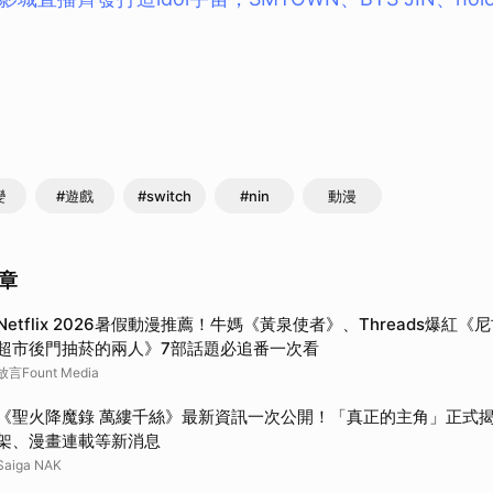
取消
變
#遊戲
#switch
#nin
動漫
章
Netflix 2026暑假動漫推薦！牛媽《黃泉使者》、Threads爆紅
超市後門抽菸的兩人》7部話題必追番一次看
放言Fount Media
《聖火降魔錄 萬縷千絲》最新資訊一次公開！「真正的主角」正式
架、漫畫連載等新消息
Saiga NAK