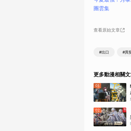
團雲集
查看原始文章
#出口
#異
更多動漫相關文
01
02