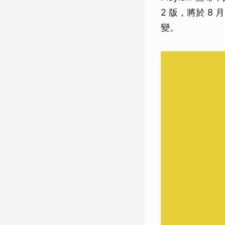
2 版，將於 8
變。