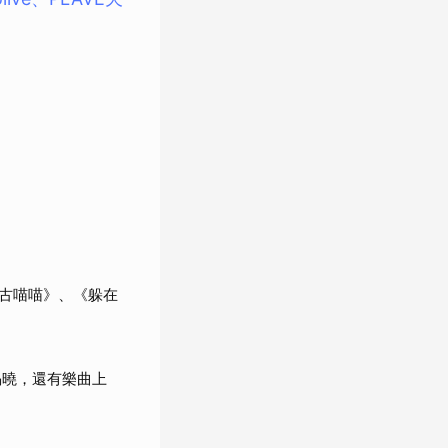
《尼古喵喵》、《躲在
揭曉，還有樂曲上