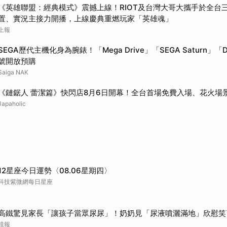
《英雄聯盟：經典模式》震撼上線！RIOT及台灣大哥大攜手於全台
置、實況主接力開播，上線慶典重燃玩家「英雄魂」
上報
SEGA歷代主機化身為腕錶！「Mega Drive」「SEGA Saturn」「D
號開放預購
Saiga NAK
《鏈鋸人 蕾潔篇》快閃店8月6日開幕！全台首場免費入場、花火場
Japaholic
12星座今日運勢〈08.06星期四〉
科技紫微網每日星座
高鐵驚見家長「讓孩子當眾尿尿」！奶奶見「尿液噴灑滿地」欣慰笑
鏡報