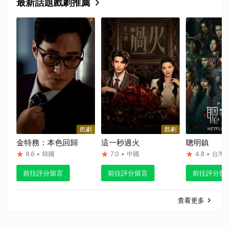
最新話題戲劇推薦
戲劇
戲劇
金特務：本色回歸
這一秒過火
聰明鎮
8.6
•
韓國
7.0
•
中國
4.8
•
台灣
前往評分留言
前往評分留言
前往評分留
查看更多