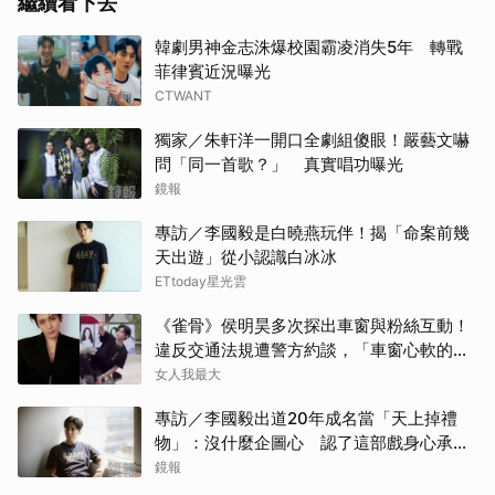
繼續看下去
韓劇男神金志洙爆校園霸凌消失5年 轉戰
菲律賓近況曝光
CTWANT
獨家／朱軒洋一開口全劇組傻眼！嚴藝文嚇
問「同一首歌？」 真實唱功曝光
鏡報
專訪／李國毅是白曉燕玩伴！揭「命案前幾
天出遊」從小認識白冰冰
ETtoday星光雲
《雀骨》侯明昊多次探出車窗與粉絲互動！
違反交通法規遭警方約談，「車窗心軟的
神」上熱搜
女人我最大
專訪／李國毅出道20年成名當「天上掉禮
物」：沒什麼企圖心 認了這部戲身心承受
壓力最大
鏡報