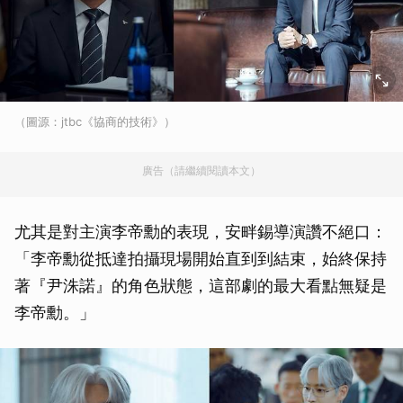
（圖源：jtbc《協商的技術》）
廣告（請繼續閱讀本文）
尤其是對主演李帝勳的表現，安畔錫導演讚不絕口：
「李帝勳從抵達拍攝現場開始直到到結束，始終保持
著『尹洙諾』的角色狀態，這部劇的最大看點無疑是
李帝勳。」