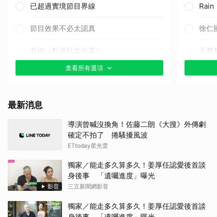
已超過實境節目界線
Rai
節目效果不必太認真
徐仁
其他（歡迎貼文分享）
王楚
查看所有選項
其他
楊洋
最新消息
戶田
導演曾喊沒換角！佐藤二朗《大搜》外傳劇
確定不拍了 捲騷擾風波
蘇志
ETtoday星光雲
金武
獨家／能走多久算多久！姜厚任認愛後首談
身後事 「遺囑進度」曝光
千黛
影音
三立新聞網影音
獨家／能走多久算多久！姜厚任認愛後首談
生田
身後事 「遺囑進度」曝光