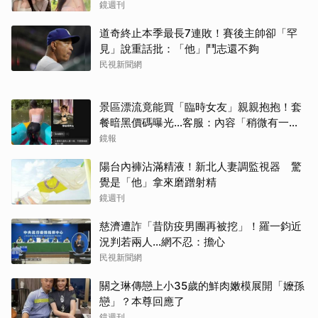
況曝光
鏡週刊
道奇終止本季最長7連敗！賽後主帥卻「罕
見」說重話批：「他」鬥志還不夠
民視新聞網
景區漂流竟能買「臨時女友」親親抱抱！套
餐暗黑價碼曝光…客服：內容「稍微有一點
尺度」
鏡報
陽台內褲沾滿精液！新北人妻調監視器 驚
覺是「他」拿來磨蹭射精
鏡週刊
慈濟遭詐「昔防疫男團再被挖」！羅一鈞近
況判若兩人…網不忍：擔心
民視新聞網
關之琳傳戀上小35歲的鮮肉嫩模展開「嬤孫
戀」？本尊回應了
鏡週刊