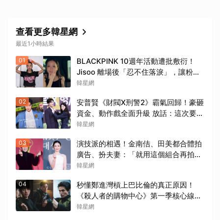
查看更多韓星網
最近1小時結果
01
BLACKPINK 10週年活動遭批敷衍！
Jisoo 離場後「忍不住落淚」，讓粉絲
看了好心疼
韓星網
02
安普賢《財閥X刑警2》霸氣回歸！豪砸
資金、動作戲全面升級 放話：這次要超
越第一季
韓星網
03
演技派的相遇！金南佶、田美都合體拍
廣告、扮夫妻：「就用這個組合再拍一
部戲劇吧」
韓星網
04
秒懂鄭進灣槓上巴比倫的真正原因！
《殺人者的購物中心》第一季核心線索
快速複習
韓星網