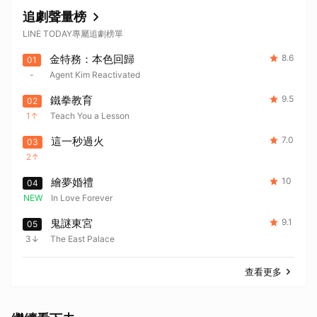
追劇聲量榜
LINE TODAY專屬追劇榜單
金特務：本色回歸
8.6
01
-
Agent Kim Reactivated
鐵拳教育
9.5
02
1
Teach You a Lesson
這一秒過火
7.0
03
2
繪夢婚禮
10
04
NEW
In Love Forever
鬼謎東宮
9.1
05
3
The East Palace
查看更多