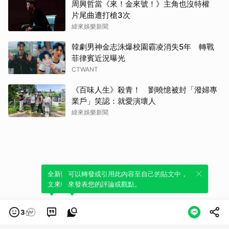
朴海
周興哲當《來！金來號！》主角也沒特權
片尾曲遭打槍3次
緯來娛樂新聞
韓劇男神金志洙爆校園霸凌消失5年 轉戰
菲律賓近況曝光
CTWANT
《百味人生》殺青！ 劉曉憶被封「潑婦專
業戶」笑認：就愛演壞人
緯來娛樂新聞
全新體驗！一鍵引用此內容，透過發布貼
可以轉發或引用此內容至自己的貼文中，
文來輕鬆表達個人立場。
來發表您的評論或觀點。
3