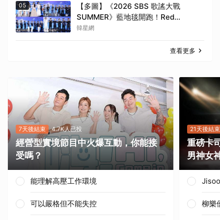
05
【多圖】《2026 SBS 歌謠大戰
SUMMER》藍地毯開跑！Red
Velvet、Stray Kids、ATEEZ、RIIZE
韓星網
等愛豆登場
查看更多
7天後結束
4.7K人已投
21天後結束
經營型實境節目中火爆互動，你能接
重磅卡司
受嗎？
男神女
能理解高壓工作環境
Jis
可以嚴格但不能失控
柳樂