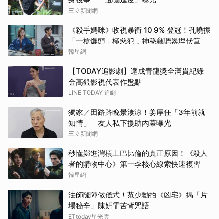
三立新聞網
山下
《殺手媽咪》收視暴衝 10.9% 登冠！孔曉振
申惠
「一槍爆頭」極惡犯，神秘竊聽器埋伏筆
韓星網
邊佑
【TODAY追影劇】達成青龍獎全滿貫紀錄
張凌
金高銀影視代表作盤點
LINE TODAY 追劇
白鹿
獨家／田路路晚景淒涼！姜厚任「3年前就
知情」 友人私下援助內幕曝光
金高
三立新聞網
朴恩
秒懂鄭進灣槓上巴比倫的真正原因！《殺人
者的購物中心》第一季核心線索快速複習
迪麗
韓星網
湯姆
法師隨陣做儀式！范少勳拍《凶宅》揭「片
場秘辛」陳姸霏苦背咒語
田曦
ETtoday星光雲