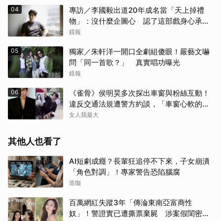
04
專訪／李國毅出道20年成名當「天上掉禮
物」：沒什麼企圖心 認了這部戲身心承受
壓力最大
鏡報
05
獨家／朱軒洋一開口全劇組傻眼！嚴藝文嚇
問「同一首歌？」 真實唱功曝光
鏡報
06
《雀骨》侯明昊多次探出車窗與粉絲互動！
違反交通法規遭警方約談，「車窗心軟的
神」上熱搜
女人我最大
其他人也看了
AI短劇成癮？長輩狂追停不下來，子女崩潰
「角色對調」！專家警告恐陷腦腐
造咖
百萬網紅失蹤3年「傳淪東南亞富商性
奴」！警證實已遭撕票棄屍 涉案假閨密近