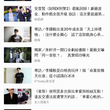
安普賢《財閥X刑警2》霸氣回歸！豪砸資
林智
金、動作戲全面升級 放話：這次要超越第一
季
韓星網
許楠
專訪／李國毅出道20年成名當「天上掉禮
李星
物」：沒什麼企圖心 認了這部戲身心承受
壓力最大
鏡報
傑瑞
獨家／朱軒洋一開口全劇組傻眼！嚴藝文嚇
金宣
問「同一首歌？」 真實唱功曝光
鏡報
高允
專訪／李國毅是白曉燕玩伴！揭「命案前幾
天出遊」從小認識白冰冰
小栗
ETtoday星光雲
IU
《雀骨》侯明昊多次探出車窗與粉絲互動！
違反交通法規遭警方約談，「車窗心軟的
山姆
神」上熱搜
女人我最大