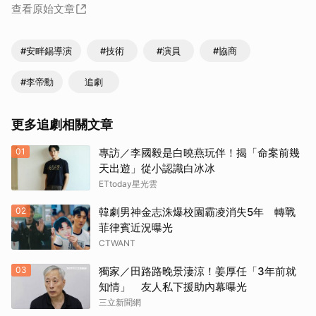
查看原始文章
#安畔錫導演
#技術
#演員
#協商
#李帝勳
追劇
更多追劇相關文章
01
專訪／李國毅是白曉燕玩伴！揭「命案前幾
天出遊」從小認識白冰冰
ETtoday星光雲
02
韓劇男神金志洙爆校園霸凌消失5年 轉戰
菲律賓近況曝光
CTWANT
03
獨家／田路路晚景淒涼！姜厚任「3年前就
知情」 友人私下援助內幕曝光
三立新聞網