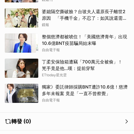
取消
婆媳隔空撕破臉？台玻夫人還原長子離世2
原因 「手機千金」不忍了：如其說還需要
離開嗎？
鏡報
整個慈濟都被唬住！「美國慈濟青年」出現
10.6億BNT疫苗騙局始末曝
自由電子報
丁柔安保險箱遭竊「700萬元全被偷」！
兇手竟是他...嘆：提前穿幫
ETtoday星光雲
獨家》委託律師採購BNT遭詐10.6億！慈濟
多年未報案 竟是「一直不曾察覺」
自由電子報
轉發 (0)