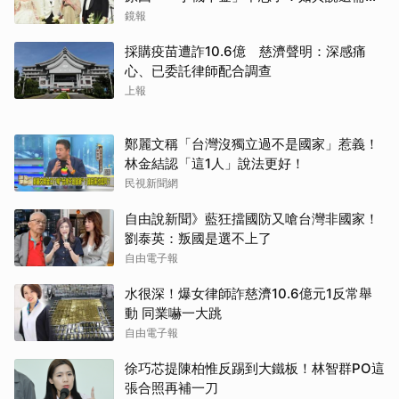
離開嗎？
鏡報
採購疫苗遭詐10.6億 慈濟聲明：深感痛
心、已委託律師配合調查
上報
鄭麗文稱「台灣沒獨立過不是國家」惹義！
林金結認「這1人」說法更好！
民視新聞網
自由說新聞》藍狂擋國防又嗆台灣非國家！
劉泰英：叛國是選不上了
自由電子報
水很深！爆女律師詐慈濟10.6億元1反常舉
動 同業嚇一大跳
自由電子報
徐巧芯提陳柏惟反踢到大鐵板！林智群PO這
張合照再補一刀