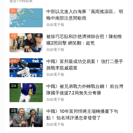
最近1小時結果
01
中部以北進入白海豚「風雨搖滾區」 明
晚中南部注意間歇雨
自由電子報
02
被徐巧芯貼和詐慈濟律師合照！陳柏惟
曬2照回擊 網笑翻：超兇
自由電子報
03
中職》富邦最成功交易案！ 強打二壘手
挑戰李凱威霸業
自由電子報
04
中職》被兄弟戰力外轉戰台鋼！ 前台灣
隊國手後援7.2局無失分奪勝
自由電子報
05
中職》10年富邦悍將主場轉播畫下句
點！ 知名球評潘忠韋發聲了
自由電子報