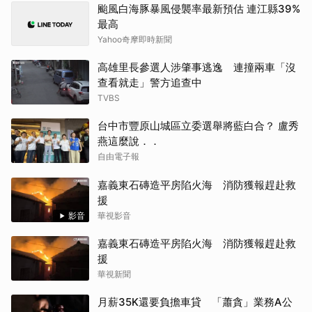
颱風白海豚暴風侵襲率最新預估 連江縣39%
最高
Yahoo奇摩即時新聞
高雄里長參選人涉肇事逃逸 連撞兩車「沒
查看就走」警方追查中
TVBS
台中市豐原山城區立委選舉將藍白合？ 盧秀
燕這麼說．．
自由電子報
嘉義東石磚造平房陷火海 消防獲報趕赴救
援
影音
華視影音
嘉義東石磚造平房陷火海 消防獲報趕赴救
援
華視新聞
月薪35K還要負擔車貸 「蕭貪」業務A公