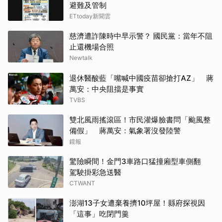
避難及管制
ETtoday新聞雲
慈濟遭詐陳時中早示警？ 國民黨：當年不阻
止還機場合照
Newtalk
退休醫酸藍「嘴喊中國疫苗卻搶打AZ」 蔣
萬安：中央阻擋是事實
TVBS
雙北風雨搖滾區！市民灌爆臉書問「颱風整
備假」 蔣萬安：氣象署沒發陸警
鏡報
驚險瞬間！金門3車路口猛撞廂型車側翻
駕駛掛彩急送醫
CTWANT
澎湖13子女遭棄養擠10坪屋！縣府探視因
「這事」吃閉門羹