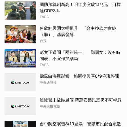
國防預算創新高！明年度突破1.1兆元 目標
達GDP3％
TVBS
何欣純民調大幅揚升 「台中換欣才會純
（順）」基層發酵
台視
彭文正逼問「兩岸統一」 鄭麗文：沒有時
間表、不宜強加結局
TVBS
颱風白海豚影響 桃園復興區8/9停班停課
中央通訊社
沒陸警未放颱風假 蔣萬安籲民眾仍不可輕忽
中央廣播電臺
台中防空演習8/10登場 警籲市民配合疏散