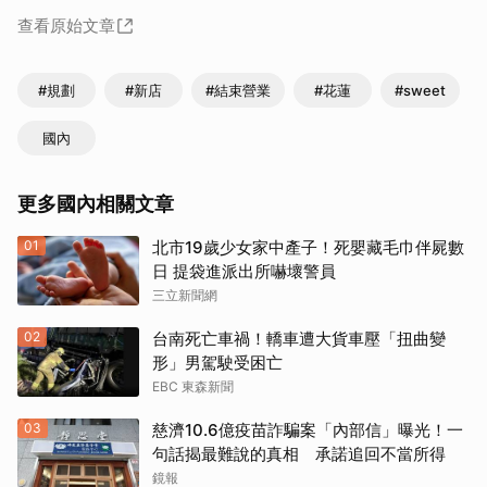
查看原始文章
#規劃
#新店
#結束營業
#花蓮
#sweet
國內
更多國內相關文章
01
北市19歲少女家中產子！死嬰藏毛巾伴屍數
日 提袋進派出所嚇壞警員
三立新聞網
02
台南死亡車禍！轎車遭大貨車壓「扭曲變
形」男駕駛受困亡
EBC 東森新聞
03
慈濟10.6億疫苗詐騙案「內部信」曝光！一
句話揭最難說的真相 承諾追回不當所得
鏡報