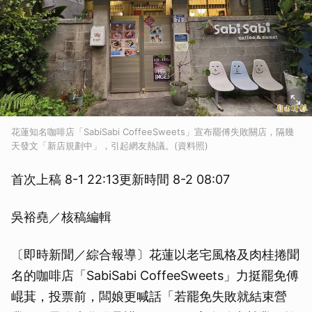
花蓮知名咖啡店「SabiSabi CoffeeSweets」宣布罷傅失敗關店，隔幾
天發文「新店規劃中」，引起網友熱議。(資料照)
首次上稿 8-1 22:13更新時間 8-2 08:07
吳裕堯／核稿編輯
〔即時新聞／綜合報導〕花蓮以老宅風格及肉桂捲聞
名的咖啡店「SabiSabi CoffeeSweets」力挺罷免傅
崐萁，投票前，闆娘更喊話「若罷免失敗就結束營