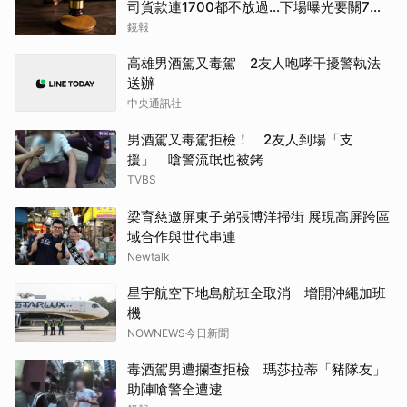
司貨款連1700都不放過...下場曝光要關7個
月
鏡報
高雄男酒駕又毒駕 2友人咆哮干擾警執法
送辦
中央通訊社
男酒駕又毒駕拒檢！ 2友人到場「支
援」 嗆警流氓也被銬
TVBS
梁育慈邀屏東子弟張博洋掃街 展現高屏跨區
域合作與世代串連
Newtalk
星宇航空下地島航班全取消 增開沖繩加班
機
NOWNEWS今日新聞
毒酒駕男遭攔查拒檢 瑪莎拉蒂「豬隊友」
助陣嗆警全遭逮