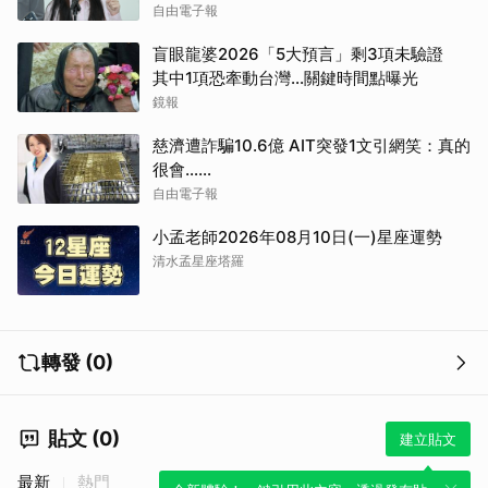
自由電子報
盲眼龍婆2026「5大預言」剩3項未驗證
其中1項恐牽動台灣...關鍵時間點曝光
鏡報
慈濟遭詐騙10.6億 AIT突發1文引網笑：真的
很會……
自由電子報
小孟老師2026年08月10日(一)星座運勢
清水孟星座塔羅
轉發 (0)
貼文 (0)
建立貼文
最新
熱門