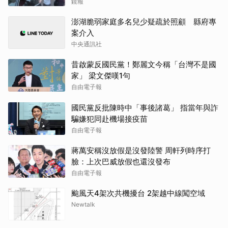
鏡報
澎湖脆弱家庭多名兒少疑疏於照顧 縣府專
案介入
中央通訊社
昔啟蒙反國民黨！鄭麗文今稱「台灣不是國
家」 梁文傑嘆1句
自由電子報
國民黨反批陳時中「事後諸葛」 指當年與詐
騙嫌犯同赴機場接疫苗
自由電子報
蔣萬安稱沒放假是沒發陸警 周軒列時序打
臉：上次巴威放假也還沒發布
自由電子報
颱風天4架次共機擾台 2架越中線闖空域
Newtalk