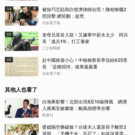
04
被徐巧芯貼和詐慈濟律師合照！陳柏惟曬2
照回擊 網笑翻：超兇
自由電子報
05
老母兄長皆入獄！又嫌軍中薪水太少 阿兵
哥「逃兵1年」打工養家
三立新聞網
06
赴中國旅遊小心！中檢檢察長寄信給625里
長 「這種招待」後果最嚴重
自由電子報
其他人也看了
白海豚影響！北部出現8至10級陣風 網湧
入蔣萬安臉書嗆：颱風假標準在哪
鏡週刊
婆媳隔空撕破臉？台玻夫人還原長子離世2
原因 「手機千金」不忍了：如其說還需要