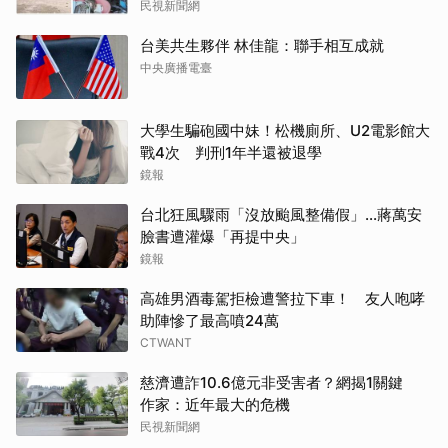
民視新聞網
台美共生夥伴 林佳龍：聯手相互成就
中央廣播電臺
大學生騙砲國中妹！松機廁所、U2電影館大
戰4次 判刑1年半還被退學
鏡報
台北狂風驟雨「沒放颱風整備假」...蔣萬安
臉書遭灌爆「再提中央」
鏡報
高雄男酒毒駕拒檢遭警拉下車！ 友人咆哮
助陣慘了最高噴24萬
CTWANT
慈濟遭詐10.6億元非受害者？網揭1關鍵
作家：近年最大的危機
民視新聞網