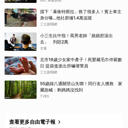
EBC 東森新聞
擋下「暴衝特斯拉」救了很多人！賓士車主
身分曝…他社群擁1.4萬追蹤
三立新聞網
小三生比中指！罵男老師「娘娘腔滾出
去」 判賠2萬
太報
北市19歲少女家中產子！死嬰藏毛巾伴屍數
日 提袋進派出所嚇壞警員
三立新聞網
55歲婦八通關登山失聯！同行友人獲救 家
屬急喊：剩媽媽沒找到
取消
TVBS
查看更多自由電子報