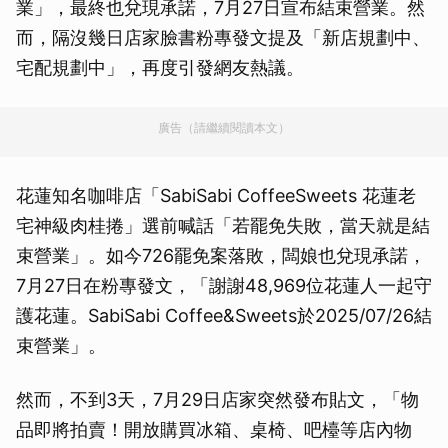
業」，最終也兌現承諾，7月27日宣布結束營業。然
而，隔沒幾日店家臉書粉專發文提及「新店規劃中、
宅配規劃中」，再度引發網友熱議。
廣告（請繼續閱讀本文）
花蓮知名咖啡店「SabiSabi CoffeeSweets 花蓮老
宅神級肉桂捲」選前喊話「若罷免失敗，當天就是結
束營業」。如今726罷免案落敗，闆娘也兌現承諾，
7月27日在粉專發文，「謝謝48,969位花蓮人一起守
護花蓮。SabiSabi Coffee&Sweets於2025/07/26結
束營業」。
然而，不到3天，7月29日店家突然發布貼文，「物
品即將拍賣！開放購買冰箱、桌椅、吧檯等店內物