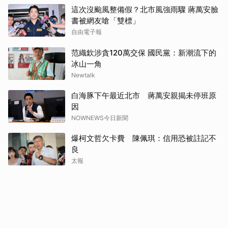
這次沒颱風整備假？北市風強雨驟 蔣萬安臉
書被網友嗆「雙標」
自由電子報
范織欽涉貪120萬交保 國民黨：新潮流下的
冰山一角
Newtalk
白海豚下午最近北市 蔣萬安親揭未停班原
因
NOWNEWS今日新聞
爆柯文哲欠卡費 陳佩琪：信用恐被註記不
良
太報