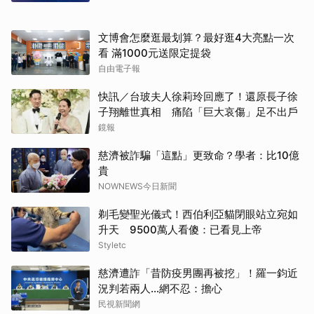
文博會怎麼逛最划算？最好逛4大亮點一次
看 滿1000元送限定提袋
自由電子報
快訊／台玻夫人徐莉玲回應了！還原長子徐
子翔離世真相 痛陷「巨大哀傷」足不出戶
鏡報
慈濟被詐騙「這點」更致命？學者：比10億
貴
NOWNEWS今日新聞
剃毛變聖光儀式！西伯利亞貓閉眼站立宛如
升天 9500萬人看傻：已看見上帝
Styletc
慈濟遭詐「昔防疫男團再被挖」！羅一鈞近
況判若兩人…網不忍：擔心
民視新聞網