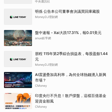
中央通訊社
明係 公告本公司董事會決議買回庫藏股
MoneyDJ理財網
盤中速報 - Xai大跌17.31%，報0.01美元
anue鉅亨網
朋程 115年第2季綜合損益表，每股盈餘1.44
元
MoneyDJ理財網
AI震盪疊加高利率，為何全球熱錢湧入新興
市場？
CMoney
印度央行不升息！散戶撐盤，這檔百億基金
迎資金順風
CMoney