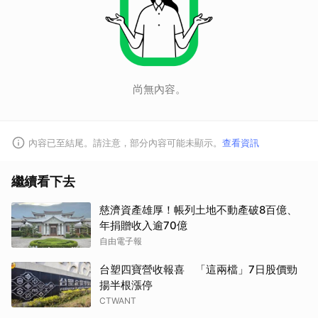
尚無內容。
內容已至結尾。請注意，部分內容可能未顯示。
查看資訊
繼續看下去
慈濟資產雄厚！帳列土地不動產破8百億、
年捐贈收入逾70億
自由電子報
台塑四寶營收報喜 「這兩檔」7日股價勁
揚半根漲停
CTWANT