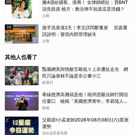
05
搬4億給掮客、港商！ 女律師瞎扯：買BNT
須先投資 檢方：教法律不知道這是洗錢？
太報
06
接手兆基僅2天！李文詳閃辭董座 宏碁重
訊說明：發現內部管理缺失
太報
其他人也看了
豔麗網美與情敵互毆低Ｖ上衣遭扯走光 網
民只論身材不論是非公審小三
鏡週刊
牽線慈濟高層就是他！跪拜證嚴法師打開信
任窗口 檢揭「美國慈濟青年」李易儒人脈
網絡
鏡報
父親節!小孟老師2026年08月08日(六)星座
運勢
清水孟星座塔羅