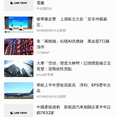
電廠
中央通訊社
藥華藥反擊 上億歐元欠款「並非仲裁裁
定」
NOWNEWS今日新聞
靠「兩根鐵」站穩AI供應鏈 萬金股7日飆
漲停
CTWANT
大摩「空頭」態度大轉彎！記憶體股修正近
尾聲：迎戰術性買點
anue鉅亨網
華航上半年營收寫新高 淨利、EPS歷年次
高
NOWNEWS今日新聞
中國產能過剩 新能源汽車相關企業半年註
銷7632家