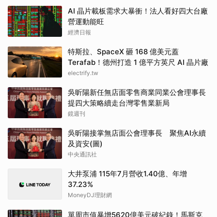
AI 晶片載板需求大暴衝！法人看好四大台廠
營運動能旺
經濟日報
特斯拉、SpaceX 砸 168 億美元蓋
Terafab！德州打造 1 億平方英尺 AI 晶片廠
electrify.tw
吳昕陽新任無店面零售商業同業公會理事長
提四大策略續走台灣零售業新局
鏡週刊
吳昕陽接掌無店面公會理事長 聚焦AI永續
及資安(圖)
中央通訊社
大井泵浦 115年7月營收1.40億、年增
37.23%
MoneyDJ理財網
單周市值暴增5620億美元破紀錄！馬斯克