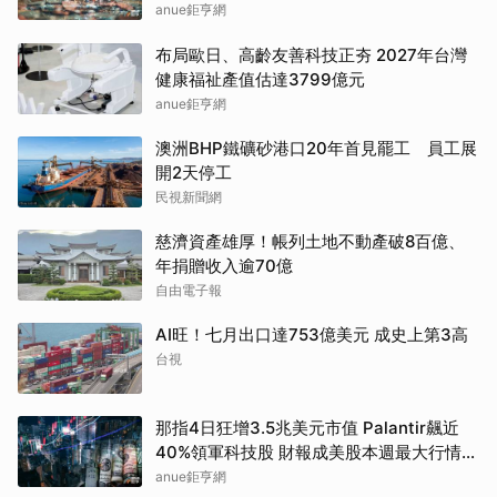
anue鉅亨網
布局歐日、高齡友善科技正夯 2027年台灣
健康福祉產值估達3799億元
anue鉅亨網
澳洲BHP鐵礦砂港口20年首見罷工 員工展
開2天停工
民視新聞網
慈濟資產雄厚！帳列土地不動產破8百億、
年捐贈收入逾70億
自由電子報
AI旺！七月出口達753億美元 成史上第3高
台視
那指4日狂增3.5兆美元市值 Palantir飆近
40%領軍科技股 財報成美股本週最大行情推
手
anue鉅亨網