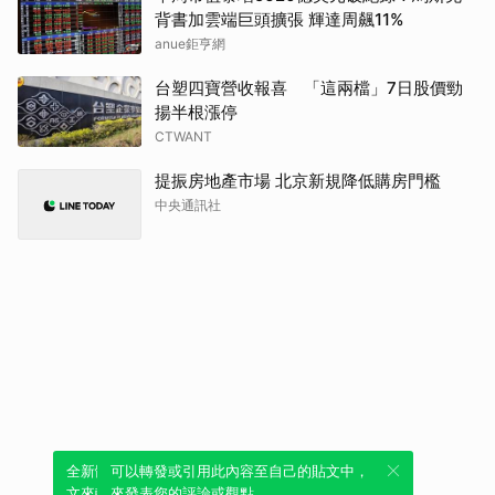
背書加雲端巨頭擴張 輝達周飆11%
anue鉅亨網
台塑四寶營收報喜 「這兩檔」7日股價勁
揚半根漲停
CTWANT
提振房地產市場 北京新規降低購房門檻
中央通訊社
全新體驗！一鍵引用此內容，透過發布貼
可以轉發或引用此內容至自己的貼文中，
文來輕鬆表達個人立場。
來發表您的評論或觀點。