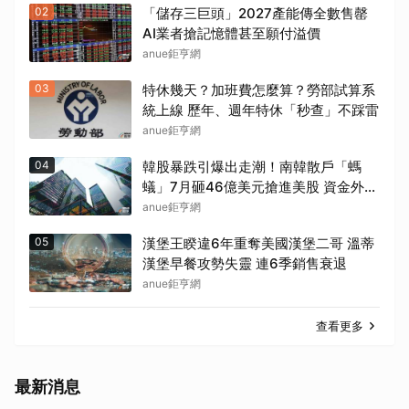
02
「儲存三巨頭」2027產能傳全數售罄
AI業者搶記憶體甚至願付溢價
取消
anue鉅亨網
03
特休幾天？加班費怎麼算？勞部試算系
統上線 歷年、週年特休「秒查」不踩雷
anue鉅亨網
04
韓股暴跌引爆出走潮！南韓散戶「螞
蟻」7月砸46億美元搶進美股 資金外流
考驗韓元
anue鉅亨網
05
漢堡王睽違6年重奪美國漢堡二哥 溫蒂
漢堡早餐攻勢失靈 連6季銷售衰退
anue鉅亨網
查看更多
最新消息