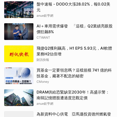
盤中速報 - DODO大漲28.02%，報0.02美
元
anue鉅亨網
AI＋車用需求爆發 「這檔」Q2業績亮眼股
價狂飆8%
CTWANT
飛捷Q2獲利飆高，H1 EPS 5.93元，AI軟體
業務H2估倍增
財訊快報
買基金一定要領息嗎？這檔規模 741 億的科
技基金，藏著不配息的秘密
CMoney
DRAM供給恐緊缺至2030年！高盛示警：
南韓記憶體股遭過度悲觀定價
anue鉅亨網
為新資料中心供電 亞馬遜投資德州燃氣發