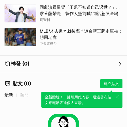
同劇演員驚覺「王凱不知道自己過世了」...
求菩薩帶走 製作人靈前喊1句話惹哭全場
鏡週刊
MLB/才去道奇就後悔？道奇新王牌史庫柏：
想回老虎
中天電視台
轉發 (0)
貼文 (0)
建立貼文
最新
熱門
全新體驗！一鍵引用此內容，透過發布貼
文來輕鬆表達個人立場。