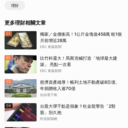
理財
更多理財相關文章
01
獨家／金價衝高！1公斤金塊值458萬 較1個
月前增近28萬
EBC 東森新聞
02
比竹科還大！馬斯克喊打造「地球最大建
築」 亮點一次看
EBC 東森新聞
03
慈濟資產雄厚！帳列土地不動產破8百億、
年捐贈收入逾70億
自由電子報
04
台股大彈千點是假象？杜金龍警告「2類
股」別久抱
民視新聞網