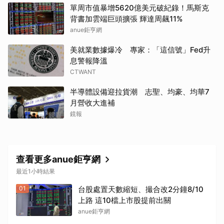
單周市值暴增5620億美元破紀錄！馬斯克
背書加雲端巨頭擴張 輝達周飆11%
anue鉅亨網
美就業數據爆冷 專家：「這信號」Fed升
息警報降溫
CTWANT
半導體設備迎拉貨潮 志聖、均豪、均華7
月營收大進補
鏡報
查看更多anue鉅亨網
最近1小時結果
01
台股處置天數縮短、撮合改2分鐘8/10
上路 這10檔上市股提前出關
anue鉅亨網