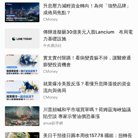
升息壓力減輕資金轉向！為何「強勢品牌」
成佈局焦點？
CMoney
傳輝達擬砸30億美元入股Lancium 布局電
力基礎設施
中央通訊社
實支實付限購！看病變貴躲不掉，讓醫療通
膨變投資機會
CMoney
就業爆冷美股反漲？看懂升息降溫後的資金
流向與佈局
CMoney
川普頻喊和平市場買單嗎？荷姆茲海峽協議
陷空談 專家示警油價恐暴漲
anue鉅亨網
美日干預後日圓本周收157.78 國銀：扭轉長