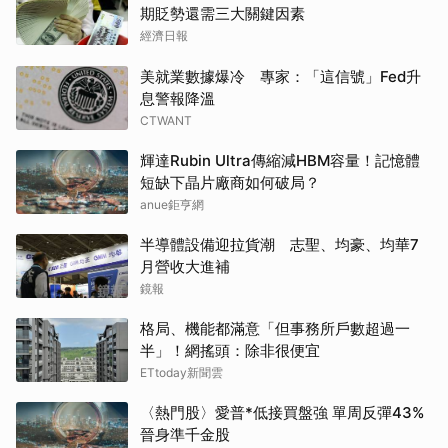
期貶勢還需三大關鍵因素
經濟日報
美就業數據爆冷 專家：「這信號」Fed升
息警報降溫
CTWANT
輝達Rubin Ultra傳縮減HBM容量！記憶體
短缺下晶片廠商如何破局？
anue鉅亨網
半導體設備迎拉貨潮 志聖、均豪、均華7
月營收大進補
鏡報
格局、機能都滿意「但事務所戶數超過一
半」！網搖頭：除非很便宜
ETtoday新聞雲
〈熱門股〉愛普*低接買盤強 單周反彈43%
晉身準千金股