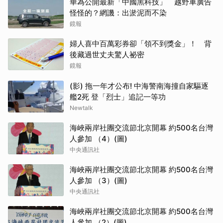
華為公開最新「中國黑科技」 越野車廣告
怪怪的？網譏：出淤泥而不染
鏡報
婦人喜中百萬彩券卻「領不到獎金」！ 背
後藏過世丈夫驚人祕密
鏡報
(影) 拖一年才公布! 中海警南海撞自家驅逐
艦2死 登「烈士」追記一等功
Newtalk
海峽兩岸社團交流節北京開幕 約500名台灣
人參加 （4）(圖)
中央通訊社
海峽兩岸社團交流節北京開幕 約500名台灣
人參加 （3）(圖)
中央通訊社
海峽兩岸社團交流節北京開幕 約500名台灣
人參加 （2）(圖)