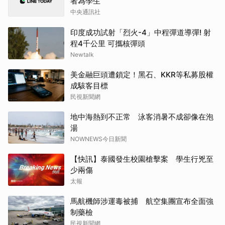
者為學生
中央通訊社
印度成功試射「烈火-4」中程彈道導彈! 射
程4千公里 可攜核彈頭
Newtalk
美金融巨頭遭鎖定！黑石、KKR等私募股權
成駭客目標
民視新聞網
地中海熱到不正常 泳客消暑不成卻像在泡
湯
NOWNEWS今日新聞
【快訊】泰國發生校園槍擊案 學生行兇至
少兩傷
太報
馬航機師涉運毒被捕 航空集團宣布全面強
制藥檢
民視新聞網