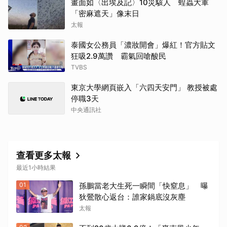
畫面如〈出埃及記〉10災駭人 蝗蟲大軍
「密麻遮天」像末日
太報
泰國女公務員「濃妝開會」爆紅！官方貼文
狂吸2.9萬讚 霸氣回嗆酸民
TVBS
東京大學網頁嵌入「六四天安門」 教授被處
停職3天
中央通訊社
查看更多太報
最近1小時結果
01
孫鵬當老大生死一瞬間「快窒息」 曝
狄鶯散心返台：誰家鍋底沒灰塵
太報