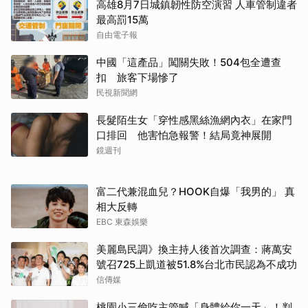
高雄8月7日城鎮韌性防空演習 人車管制違者
最高罰15萬
自由電子報
中國「這產品」闖關失敗！504包全遭查
扣 旅客下場慘了
民視新聞網
長髮陌生女「穿性感黑絲漁網內衣」在家門
口排回 他害怕急報警！結局竟神展開
鏡週刊
富二代兼混血兒？HOOK自爆「我男的」 真
相大反轉
EBC 東森娛樂
美麗島民調》換主持人後首次調查：蔣萬安
號召725上凱道被51.8%台北市民認為不成功
信傳媒
桃園小三偷吃主管喊「身體給你一天」！判