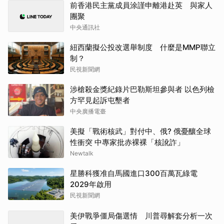
前香港民主黨成員涂謹申離港赴英 與家人
團聚
中央通訊社
紐西蘭擬公投改選舉制度 什麼是MMP聯立
制？
民視新聞網
涉槍殺金獎紀錄片巴勒斯坦參與者 以色列檢
方罕見起訴屯墾者
中央廣播電臺
美擬「戰術核武」對付中、俄? 俄憂釀全球
性衝突 中專家批赤裸裸「核訛詐」
Newtalk
星勝科獲准自馬國進口300百萬瓦綠電
2029年啟用
民視新聞網
美伊戰爭僵局傷選情 川普尋解套分析一次