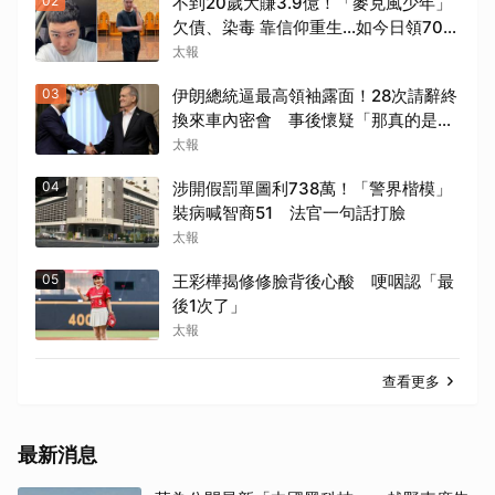
02
不到20歲大賺3.9億！「麥克風少年」
欠債、染毒 靠信仰重生...如今日領700
元過活
太報
03
伊朗總統逼最高領袖露面！28次請辭終
換來車內密會 事後懷疑「那真的是他
嗎?」
太報
04
涉開假罰單圖利738萬！「警界楷模」
裝病喊智商51 法官一句話打臉
太報
05
王彩樺揭修修臉背後心酸 哽咽認「最
後1次了」
太報
查看更多
最新消息