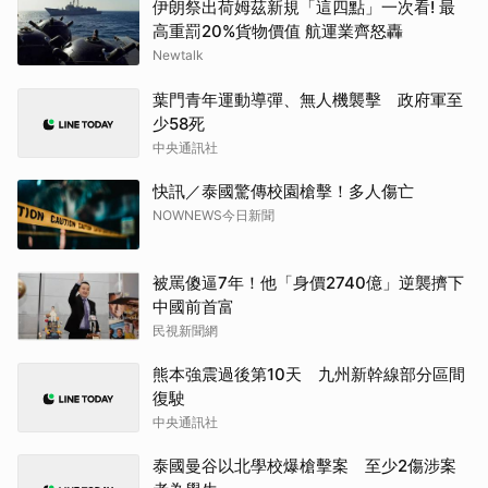
伊朗祭出荷姆茲新規「這四點」一次看! 最
高重罰20%貨物價值 航運業齊怒轟
Newtalk
葉門青年運動導彈、無人機襲擊 政府軍至
少58死
中央通訊社
快訊／泰國驚傳校園槍擊！多人傷亡
NOWNEWS今日新聞
被罵傻逼7年！他「身價2740億」逆襲擠下
中國前首富
民視新聞網
熊本強震過後第10天 九州新幹線部分區間
復駛
中央通訊社
泰國曼谷以北學校爆槍擊案 至少2傷涉案