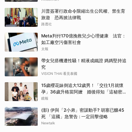
川普簽署行政命令限縮出生公民權、禁生育
旅遊 恐再掀法律戰
路透社
Meta判付170億挽救兒少心理健康 法官：
如工廠空污傷害社會
太報
帶女兒搭機遭性騷！精液成鐵證 媽媽堅持追
究
VISION THAI 看見泰國
15歲櫻花妹倒追大12歲男！「交往1月就懷
孕」36歲升格當阿嬤 婚後得知「這秘密」
傻眼了
鏡報
(影) 伊與「2小弟」密謀動手? 胡塞已釀45
死 「這國」急警告 : 一定回擊侵略
Newtalk