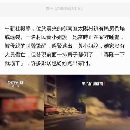
廣告（請繼續閱讀本文）
中新社報導，位於震央的柳南區太陽村鎮有民房倒塌
或龜裂。一名村民黃小姐說，她當時正在家裡睡覺，
被母親的叫聲驚醒，趕緊逃出。黃小姐說，她家沒有
人員傷亡，但發現前面一排房子都倒了，「轟隆一下
就塌了」，許多鄰居也紛紛跑出家門。