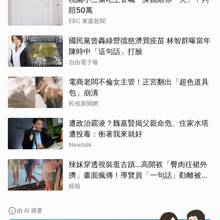
賠50萬
EBC 東森新聞
國民黨曾轟綠營擋慈濟買疫苗 林智群曝當年
陳時中「這句話」打臉
自由電子報
電商老闆不倫女主管！正宮翻出「超色道具
包」崩潰
民視新聞網
遭政治霸凌？魏嘉賢揭父親命危、住家水塔
遭投毒：衝著我來就好
Newtalk
辣妹穿透視裝逛古蹟…高開衩「臀肉往裙外
擠」畫面瘋傳！導覽員「一句話」勸離被狂
讚
鏡報
由 AI 摘要