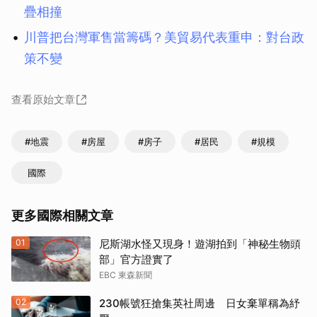
疊相撞
川普把台灣軍售當籌碼？美貿易代表重申：對台政
策不變
查看原始文章
#地震
#房屋
#房子
#居民
#規模
國際
更多國際相關文章
01
尼斯湖水怪又現身！遊湖拍到「神秘生物頭
部」官方證實了
EBC 東森新聞
02
230帳號狂搶集英社周邊 日女棄單稱為紓