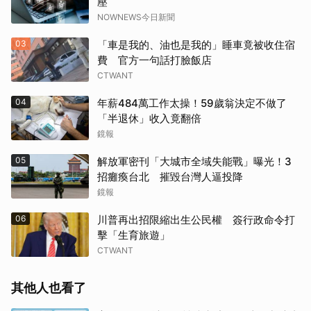
壓
NOWNEWS今日新聞
03
「車是我的、油也是我的」睡車竟被收住宿
費 官方一句話打臉飯店
CTWANT
04
年薪484萬工作太操！59歲翁決定不做了
「半退休」收入竟翻倍
鏡報
05
解放軍密刊「大城市全域失能戰」曝光！3
招癱瘓台北 摧毀台灣人逼投降
鏡報
06
川普再出招限縮出生公民權 簽行政命令打
擊「生育旅遊」
CTWANT
其他人也看了