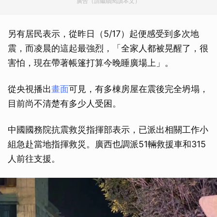
廣告（請繼續閱讀本文）
另有居民表示，從昨日（5/17）起便感受到多次地
震，而凌晨的這起最強烈，「全家人都被晃醒了，很
害怕，現在帶著帳篷打算今晚睡廣場上」。
從央視播出
畫面
可見，有多棟房屋在震後完全坍塌，
目前尚不清楚有多少人受困。
中國國務院抗震救災指揮部表示，已派出相關工作小
組急赴當地指揮救災。廣西也調派51輛救援車和315
人前往支援。