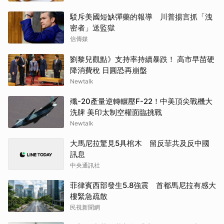
駁斥美國短缺彈藥的報導 川普揚言抓「洩
密者」送監獄
信傳媒
劉黎兒觀點》支持率持續暴跌！ 高市早苗硬
降消費稅 日圓恐再崩盤
Newtalk
殲-20產量逆轉輾壓F-22！中美頂尖戰機大
洗牌 美印太制空權面臨挑戰
Newtalk
大馬尼拉驚見5具棺木 留反菲共及反中國
訊息
中央通訊社
菲律賓西部發生5.8強震 首都馬尼拉有感大
樓緊急疏散
民視新聞網