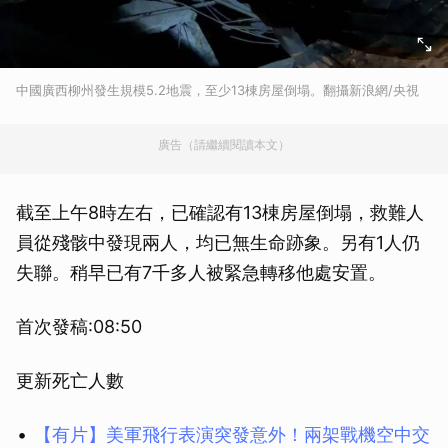
中國廣西柳州發生規模5.2地震，至少13棟房屋倒塌。翻攝新浪網/央視
廣告（請繼續閱讀本文）
截至上午8時左右，已確認有13棟房屋倒塌，救難人
員從殘骸中發現兩人，均已無生命跡象。另有1人仍
失聯。稍早已有7千多人被緊急轉移他處安置。
首次發稿:08:50
更新死亡人數
【有片】美軍飛行表演突發意外！兩架戰機空中交