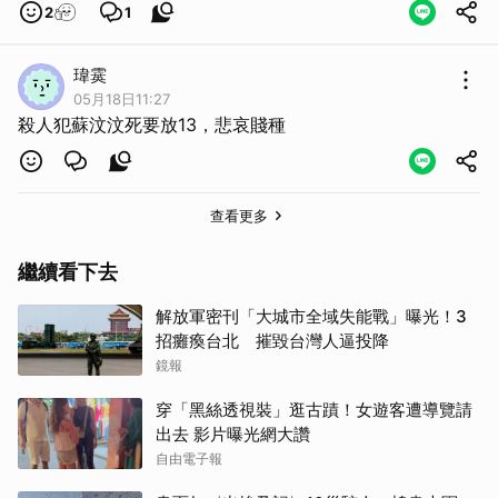
2
1
瑋霙
05月18日11:27
殺人犯蘇汶汶死要放13，悲哀賤種
查看更多
繼續看下去
解放軍密刊「大城市全域失能戰」曝光！3
招癱瘓台北 摧毀台灣人逼投降
鏡報
穿「黑絲透視裝」逛古蹟！女遊客遭導覽請
出去 影片曝光網大讚
自由電子報