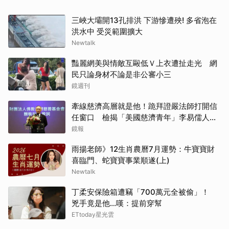
三峽大壩開13孔排洪 下游慘遭殃! 多省泡在
洪水中 受災範圍擴大
Newtalk
豔麗網美與情敵互毆低Ｖ上衣遭扯走光 網
民只論身材不論是非公審小三
鏡週刊
牽線慈濟高層就是他！跪拜證嚴法師打開信
任窗口 檢揭「美國慈濟青年」李易儒人脈
網絡
鏡報
雨揚老師》12生肖農曆7月運勢：牛寶寶財
喜臨門、蛇寶寶事業順遂(上)
Newtalk
丁柔安保險箱遭竊「700萬元全被偷」！
兇手竟是他...嘆：提前穿幫
ETtoday星光雲