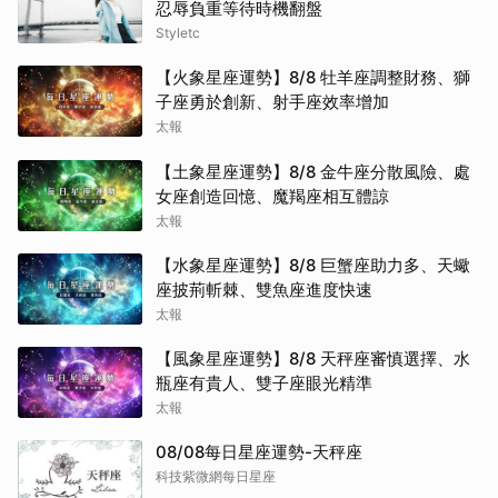
忍辱負重等待時機翻盤
Styletc
【火象星座運勢】8/8 牡羊座調整財務、獅
子座勇於創新、射手座效率增加
太報
【土象星座運勢】8/8 金牛座分散風險、處
女座創造回憶、魔羯座相互體諒
太報
【水象星座運勢】8/8 巨蟹座助力多、天蠍
座披荊斬棘、雙魚座進度快速
太報
【風象星座運勢】8/8 天秤座審慎選擇、水
瓶座有貴人、雙子座眼光精準
太報
08/08每日星座運勢-天秤座
科技紫微網每日星座