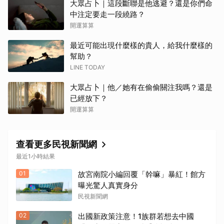
大眾占卜｜這段斷聯是他逃避？還是你們命
中注定要走一段繞路？
開運算算
最近可能出現什麼樣的貴人，給我什麼樣的
幫助？
LINE TODAY
大眾占卜｜他／她有在偷偷關注我嗎？還是
已經放下？
開運算算
查看更多民視新聞網
最近1小時結果
01
故宮南院小編回覆「幹嘛」暴紅！館方
曝光驚人真實身分
民視新聞網
02
出國新政策注意！1族群若想去中國