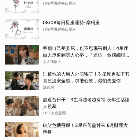
科技紫微網每日星座
08/08每日星座運勢-摩羯座
科技紫微網每日星座
寧願自己受委屈，也不忍傷害別人！4星座
做人厚道到讓人心疼，「這位」敏感細膩搞
得自己不斷內耗
女人我最大
別被他的大男人外表騙了！3 星座男私下其
實超沒安全感，嘴硬心軟，最怕失去你
姊妹淘
熬過苦日子！3生肖越老越有福 晚年生活讓
人羨慕
EBC 東森新聞
破財危機掰掰！3星座苦盡甘來 8月財運大
翻身