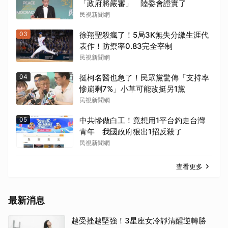
「政府將嚴審」 陸委會證實了
民視新聞網
03
徐翔聖殺瘋了！5局3K無失分繳生涯代
表作！防禦率0.83完全宰制
民視新聞網
04
挺柯名醫也急了！民眾黨驚傳「支持率
慘崩剩7%」小草可能改挺另1黨
民視新聞網
05
中共慘做白工！竟想用1平台釣走台灣
青年 我國政府狠出1招反殺了
民視新聞網
查看更多
最新消息
越受挫越堅強！3星座女冷靜清醒逆轉勝