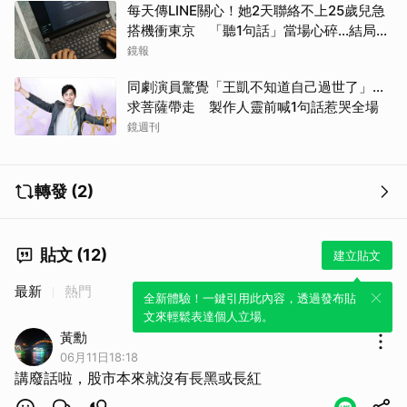
每天傳LINE關心！她2天聯絡不上25歲兒急
搭機衝東京 「聽1句話」當場心碎...結局看
哭網
鏡報
同劇演員驚覺「王凱不知道自己過世了」...
求菩薩帶走 製作人靈前喊1句話惹哭全場
鏡週刊
轉發 (2)
貼文 (12)
建立貼文
最新
熱門
全新體驗！一鍵引用此內容，透過發布貼
文來輕鬆表達個人立場。
黃勳
取消
06月11日18:18
講廢話啦，股市本來就沒有長黑或長紅