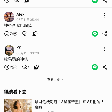
Alex
06月11日05:44
神棍會嘴巴爛掉
7
KS
06月11日00:26
綠烏鴉的神棍
7
1
查看更多
繼續看下去
破財危機掰掰！3星座苦盡甘來 8月財運大
翻身