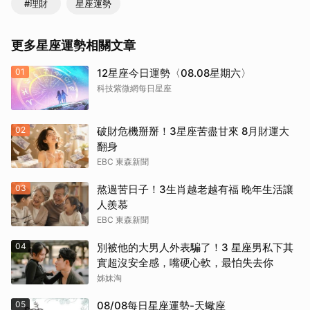
#理財
星座運勢
更多星座運勢相關文章
01
12星座今日運勢〈08.08星期六〉
科技紫微網每日星座
02
破財危機掰掰！3星座苦盡甘來 8月財運大
翻身
EBC 東森新聞
03
熬過苦日子！3生肖越老越有福 晚年生活讓
人羨慕
EBC 東森新聞
04
別被他的大男人外表騙了！3 星座男私下其
實超沒安全感，嘴硬心軟，最怕失去你
姊妹淘
05
08/08每日星座運勢-天蠍座