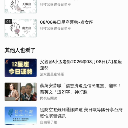
科技紫微網每日星座
06
08/08每日星座運勢-處女座
科技紫微網每日星座
其他人也看了
父親節!小孟老師2026年08月08日(六)星座
運勢
清水孟星座塔羅
蔣萬安昔喊「信慈濟還是信民進黨」翻車！
蔡英文「這21字」神打臉
民視新聞網
從防空避難到通訊降速 美日歐等國分享台灣
韌性演習資訊
自由電子報