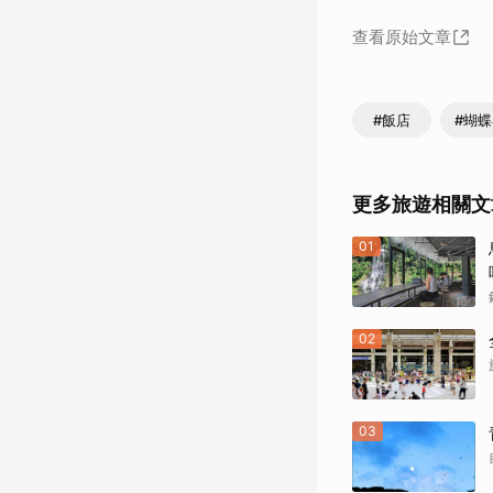
查看原始文章
#飯店
#蝴
更多旅遊相關文
01
02
03