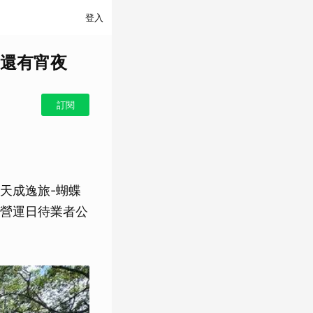
登入
還有宵夜
訂閱
天成逸旅-蝴蝶
營運日待業者公