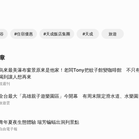
蝶谷
#住宿優惠
#天成飯店集團
#天成
旅遊
章
烏來最美瀑布窗景原來是他家！老闆Tony把蚊子館變咖啡館 不只
喝到讓人想再來
鏡週刊
全台最大「高雄親子遊樂園區」今開幕 有周末限定滑水道、水樂園
旅遊雲
青年夏夜生態體驗 瑞芳蝙蝠出洞列景點
自由電子報