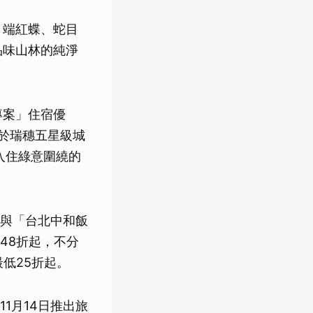
、端紅蝶、蛇目
品味山林的純淨
專案」住宿優
位於瑞穗五星級城
入住綠意圍繞的
與「台北中和飯
48折起，不分
低25折起。
1月14日推出旅