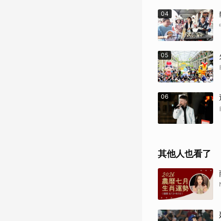
04
05
06
其他人也看了