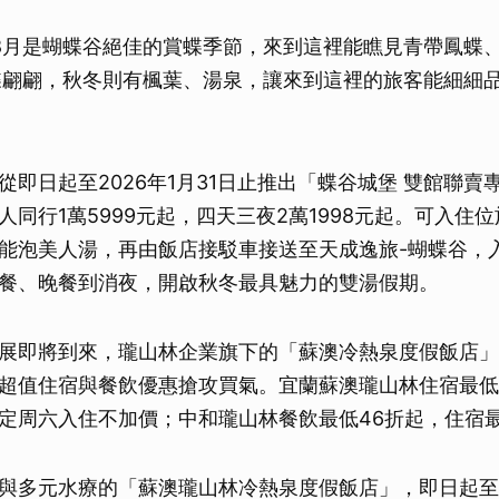
8月是蝴蝶谷絕佳的賞蝶季節，來到這裡能瞧見青帶鳳蝶
蝶翩翩，秋冬則有楓葉、湯泉，讓來到這裡的旅客能細細
從即日起至2026年1月31日止推出「蝶谷城堡 雙館聯賣
人同行1萬5999元起，四天三夜2萬1998元起。可入住
能泡美人湯，再由飯店接駁車接送至天成逸旅-蝴蝶谷，
餐、晚餐到消夜，開啟秋冬最具魅力的雙湯假期。
展即將到來，瓏山林企業旗下的「蘇澳冷熱泉度假飯店」
超值住宿與餐飲優惠搶攻買氣。宜蘭蘇澳瓏山林住宿最低
定周六入住不加價；中和瓏山林餐飲最低46折起，住宿最
與多元水療的「蘇澳瓏山林冷熱泉度假飯店」，即日起至1