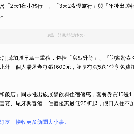
含「2天1夜小旅行」、「3天2夜慢旅行」與「年後出遊
取消
起。
廣告（請繼續閱讀本文）
6日訂購加贈早鳥三重禮，包括「房型升等」、「迎賓驚喜
此外，個人湯屋券每張1600元，並享有買5送1並享免費
和飯店」同步推出旅展餐飲與住宿優惠，套餐券買10送1
喜宴、尾牙與春酒；住宿優惠最低25折起，假日入住不
ay好友，接收更多新聞大小事。