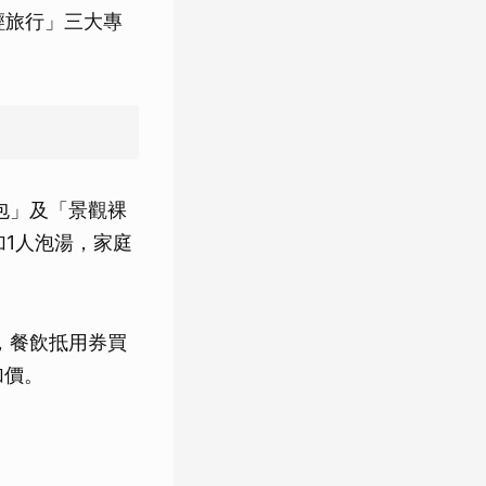
輕旅行」三大專
包」及「景觀裸
加1人泡湯，家庭
，餐飲抵用券買
加價。