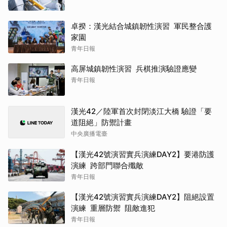
卓揆：漢光結合城鎮韌性演習 軍民整合護
家園
青年日報
高屏城鎮韌性演習 兵棋推演驗證應變
青年日報
漢光42／陸軍首次封閉淡江大橋 驗證「要
道阻絕」防禦計畫
中央廣播電臺
【漢光42號演習實兵演練DAY2】要港防護
演練 跨部門聯合殲敵
青年日報
【漢光42號演習實兵演練DAY2】阻絕設置
演練 重層防禦 阻敵進犯
青年日報