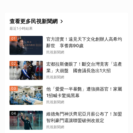
查看更多民視新聞網
最近1小時結果
01
官方證實！遠見天下文化創辦人高希均
辭世 享耆壽90歲
民視新聞網
02
宏都拉斯傻眼了！斷交台灣竟害「這產
業」大崩盤 國會議長急出1大招
民視新聞網
03
他「愛愛一半暴斃」遭強摘器官！家屬
1招喊卡驚揭黑幕
民視新聞網
04
維德角門神沃齊尼亞月薪公布了！加盟
智利豪門還讓聯盟破例改規定
民視新聞網