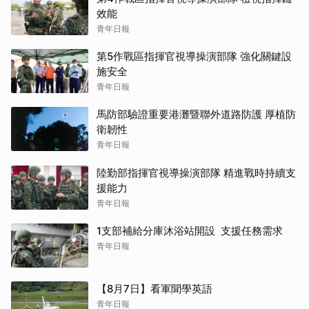
效能
青年日報
第5作戰區指揮官視導操演部隊 強化關鍵設
施安全
青年日報
馬防部驗證重要港灘暨聯外道路防護 厚植防
衛韌性
青年日報
陸勤部指揮官視導操演部隊 精進戰時持續支
援能力
青年日報
1支部補給分庫沐浴站開設 支援任務需求
青年日報
【8月7日】看軍聞學英語
青年日報