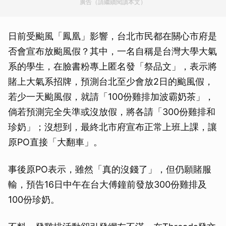
廣告（請繼續閱讀本文）
日前受颱風「鳳凰」影響，台北市民都在關心市府是
否會宣布放颱風假？其中，一名自稱是台灣大學大氣
系的學生，在臉書粉專上匿名發「祭品文」，表示將
賭上大氣系招牌，預測台北至少會放2日的颱風假，
若少一天颱風假，就請「100份雞排加波霸奶茶」，
倘若預測完全失準或沒放假，將各請「300份雞排和
珍奶」；沒想到，最終北市府宣布正常上班上課，讓
原PO直接「大翻車」。
事後原PO表示，雖然「真的沒錢了」，但仍願賭服
輸，預告16日中午在台大傅鐘前發放300份雞排及
100份珍奶。