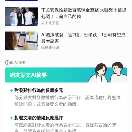
丁柔安保險箱數百萬現金遭竊 大咖兇手被抓
包認了：偷自己的錢
自由電子報
AI泡沫破裂「這2檔」恐慘跌！1公司有望成
最大贏家
民視新聞網
由 AI 摘要
網友貼文AI摘要
對發雞排行為的反應多元
部分網友對發雞排的行為表示不解，認為這種行為無法
解決問題，並質疑發文者的動機。
對發文者的情緒反應批評
有些網友對發文者的行為表示可悲，質疑其言論的智
商，並認為這樣的反應令人失望。