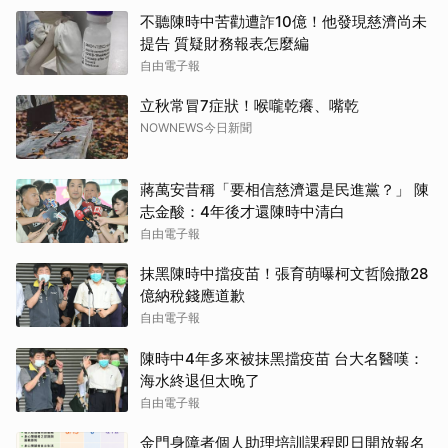
不聽陳時中苦勸遭詐10億！他發現慈濟尚未
提告 質疑財務報表怎麼編
自由電子報
立秋常冒7症狀！喉嚨乾癢、嘴乾
NOWNEWS今日新聞
蔣萬安昔稱「要相信慈濟還是民進黨？」 陳
志金酸：4年後才還陳時中清白
自由電子報
抹黑陳時中擋疫苗！張育萌曝柯文哲險撒28
億納稅錢應道歉
自由電子報
陳時中4年多來被抹黑擋疫苗 台大名醫嘆：
海水終退但太晚了
自由電子報
金門身障者個人助理培訓課程即日開放報名