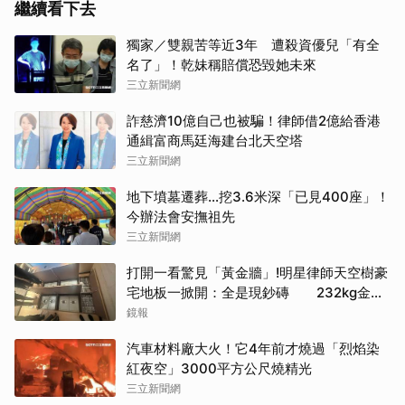
繼續看下去
獨家／雙親苦等近3年 遭殺資優兒「有全
名了」！乾妹稱賠償恐毀她未來
三立新聞網
詐慈濟10億自己也被騙！律師借2億給香港
通緝富商馬廷海建台北天空塔
三立新聞網
地下墳墓遷葬…挖3.6米深「已見400座」！
今辦法會安撫祖先
三立新聞網
打開一看驚見「黃金牆」!明星律師天空樹豪
宅地板一掀開：全是現鈔磚 232kg金山
震撼影像曝
鏡報
汽車材料廠大火！它4年前才燒過「烈焰染
紅夜空」3000平方公尺燒精光
三立新聞網