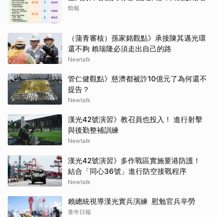
勁報
（蒲青審核）孫家銘觀點》承接陳其邁光環
還不夠 賴瑞隆必須走出自己的路
Newtalk
管仁健觀點》慈濟都被詐10億元了為何還不
提告？
Newtalk
漢光42號演習》教召員也投入！ 進行射擊
與後勤整補訓練
Newtalk
漢光42號演習》多作戰區實施要港防護！
結合「同心36號」進行防空接戰程序
Newtalk
賴總統視導漢光實兵演練 慰勉官兵辛勞
青年日報