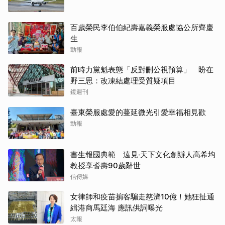
百歲榮民李伯伯紀壽嘉義榮服處協公所齊慶
生
勁報
前時力黨魁表態「反對刪公視預算」 盼在
野三思：改凍結處理受質疑項目
鏡週刊
臺東榮服處愛的蔓延微光引愛幸福相見歡
勁報
書生報國典範 遠見‧天下文化創辦人高希均
教授享耆壽90歲辭世
信傳媒
女律師和疫苗掮客騙走慈濟10億！她狂扯通
緝港商馬廷海 應訊供詞曝光
太報