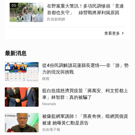
05
在野黨重大警訊！多項民調慘崩「竟連
首都也失守」 綠營戰將犀利揭原因
民視新聞網
查看更多
最新消息
從4份民調解讀花蓮縣長選情──非「游」勢
力的現況與挑戰
鏡報
藍白批擋慈濟買疫苗「蔣萬安、柯文哲都上
車」林智群：真的被騙了
Newtalk
被爆藍網軍講師！「黑夜奇俠」暗網買個資
被逮 她曝黃仁勳是原告
自由電子報