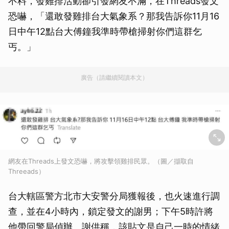
不料，發雞排活動卻引發網友不滿，在Threads發文
恐嚇，「還敢發雞排台大氣象系？那我告訴你11月16
日中午12點台大傅鐘我準時帶槍掃射你們這群乞
丐。」
廣告（請繼續閱讀本文）
網友在Threads上發文恐嚇，將攻擊領雞排民眾。（圖／擷取自
Threeads）
台大轄區警方北市大安警分局獲報後，也火速進行調
查，並在4小時內，鎖定發文的謝男；下午5時許將
他帶回警局偵辦。謝供稱，該貼文是自己一時的情緒