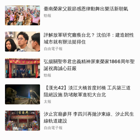
臺南榮家父親節感恩律動舞出樂活新朝氣
勁報
評解放軍研究癱瘓台北？ 沈伯洋：建造韌性
城市就有辦法挺得住
自由電子報
弘揚關聖帝君忠義精神屏東榮家1866周年聖
誕祝壽誠心莊嚴
勁報
【漢光42】淡江大橋首度封橋 工兵築三道
阻絕設施 防堵敵軍進犯大台北
太報
汐止宮廟參拜 李四川再拋汐東線、汐止民生
線軌道建設
自由電子報