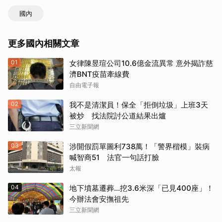
國內
更多國內相關文章
01
女律陳昱瑄公司10.6億金流異常 意外揭詐慈
濟BNT疫苗牽線費
自由電子報
02
我不是清潔員！保全「拒倒垃圾」上班3天
被炒 找法院討公道結果出爐
三立新聞網
03
涉開假罰單圖利738萬！「警界楷模」裝病
喊智商51 法官一句話打臉
太報
04
地下墳墓遷葬…挖3.6米深「已見400座」！
今辦法會安撫祖先
三立新聞網