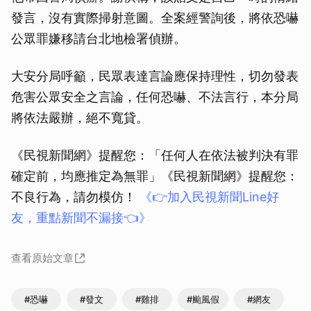
發言，沒有實際掃射意圖。全案經警詢後，將依恐嚇
公眾罪嫌移請台北地檢署偵辦。
大安分局呼籲，民眾表達言論應保持理性，切勿發表
危害公眾安全之言論，任何恐嚇、不法言行，本分局
將依法嚴辦，絕不寬貸。
《民視新聞網》提醒您：「任何人在依法被判決有罪
確定前，均應推定為無罪」《民視新聞網》提醒您：
不良行為，請勿模仿！
《👉加入民視新聞Line好
友，重點新聞不漏接👈》
查看原始文章
#恐嚇
#發文
#雞排
#颱風假
#網友