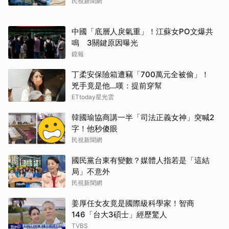
民視新聞網
中國「底層人戾氣重」！江蘇女PO文爆共
鳴 3關鍵原因曝光
鏡報
丁柔安保險箱遭竊「700萬元全被偷」！
兇手竟是他...嘆：提前穿幫
ETtoday星光雲
韓國瑜協商講一半「司法正義女神」突喊2
字！他秒傻眼
民視新聞網
國民黨台東有變數？媒體人指若是「這結
局」不意外
民視新聞網
姜厚任女友竟是國際級科學家！智商
146「台大3碩士」經歷驚人
TVBS