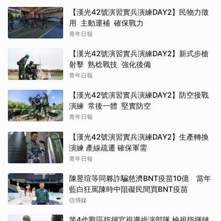
【漢光42號演習實兵演練DAY2】民物力徵
用 主動運補 確保戰力
青年日報
【漢光42號演習實兵演練DAY2】新式步槍
射擊 熟稔戰技 強化後備
青年日報
【漢光42號演習實兵演練DAY2】防空接戰
演練 常後一體 堅實防空
青年日報
【漢光42號演習實兵演練DAY2】生產轉換
演練 產線疏遷 確保軍需
青年日報
陳昱瑄等同夥詐騙慈濟BNT疫苗10億 當年
藍白狂罵陳時中阻礙民間買BNT疫苗
信傳媒
第4作戰區指揮官視導操演部隊 檢視指揮鏈