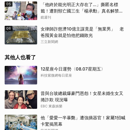
05
「他終於能光明正大存在了...」撕匿名標
籤！遭割頸亡國三生「楊承勳」真名解禁
乾妹法庭抗辯引眾怒
鏡週刊
06
女律師詐慈濟10億主謀竟是「無業男」 老
爸囤黃金就是怕他把錢敗光
三立新聞網
其他人也看了
12星座今日運勢〈08.07星期五〉
科技紫微網每日星座
昔與台玻總裁爆豪門恩怨！女星未婚生女又
捲詐欺 現況曝
EBC 東森娛樂
他「愛愛一半暴斃」遭強摘器官！家屬1招喊
卡驚揭黑幕