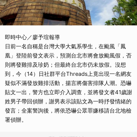
即時中心／廖予瑄報導
日前一名自稱是台灣大學大氣系學生，在颱風「鳳
凰」登陸前發文表示，預測台北市將會放颱風假，否
則將發雞排及珍奶；但最終台北市仍未放假。沒想
到，今（14）日社群平台Threads上竟出現一名網友
疑似不滿發放雞排活動，揚言將傷害排隊人潮。恐嚇
貼文一出，警方也立即介入調查，並將發文者41歲謝
姓男子帶回偵辦，謝男表示該貼文為一時抒發情緒的
發言；全案警詢後，將依恐嚇公眾罪嫌移請台北地檢
署偵辦。