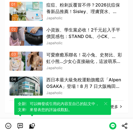
01
痘痘、粉刺反覆冒不停？2026抗痘保
養新品推薦！Sisley、理膚寶水、
innisfree、Bifesta 4大爆款一次看
Japaholic
02
小資族、學生黨必收！2千元起入手平
價質感包：STAND OIL、小CK、
PEDRO…通勤約會都超加分
Japaholic
03
可愛療癒系聯名！花小兔、史努比、彩
虹小熊…少女心直接融化，這波萌系收
藏太勸敗
Japaholic
04
西日本最大級免稅運動旗艦店「Alpen
OSAKA」登場！8 月 7 日大阪梅田全
新開幕！
Japaholic
全新體驗！一鍵引用此內容，透過發布貼
可以轉發或引用此內容至自己的貼文中，
查看更多
文來輕鬆表達個人立場。
來發表您的評論或觀點。
最新消息