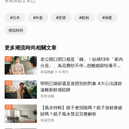
查看原始文章
#日本
#外套
#穿搭
#範例
#保暖
潮流時尚
更多潮流時尚相關文章
01
老公開口閉口都是「錢」！結褵13年「家內
分居」、為花費吵不停…想離婚卻怕養不活
自己：還要忍3年？
幸福熟齡 X 今周刊
02
明明已婚卻還是迷戀別的對象 4大心法讓妳
遠離新鮮感陷阱
享民頭條
03
【風水特輯】鏡子會招陰嗎？鏡子放錯會破
財嗎？鏡子風水禁忌完整解析
幸福空間