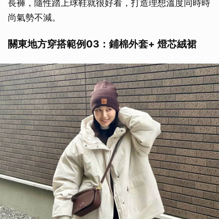
長褲，隨性踏上球鞋就很好看，打造理想溫度同時時
尚氣勢不減。
關東地方穿搭範例03：鋪棉外套+ 燈芯絨裙