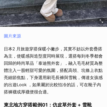
圖片來源
日本2 月旅遊穿搭保暖小撇步，其實不妨以外套疊搭
為主，使暖感與造型度同時展現，選搭每到冬季都會
回歸的時尚單品「泰迪熊外套」，融入毛毛材質為整
體注入一股輕甜可愛的氛圍，搭配高領、坑條上衣點
亮細節焦點，下身選用刷毛長褲與雪靴，傳達女孩感
的出遊Look ，如果屬於比較怕冷的話，可在靴子內
搭褲襪或厚襪便很合適。
東北地方穿搭範例01：仿皮草外套 + 雪靴