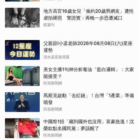
地方高官16歲女兒「偷約20歲男網友」遭性
虐拍裸照 警證實：再晚一步恐遭滅口
鏡週刊
父親節!小孟老師2026年08月08日(六)星座
運勢
清水孟星座塔羅
美女主播1句神分析毒油「藍白邏輯」：大家
能接受？
民視新聞網
馬斯克啟動「去紅鏈」！台灣「1產業」準備
噴發
民視新聞網
中國祭1招「藏到國外也沒用」富豪急逃！沈
榮欽點名國民黨：夢該醒了
民視新聞網