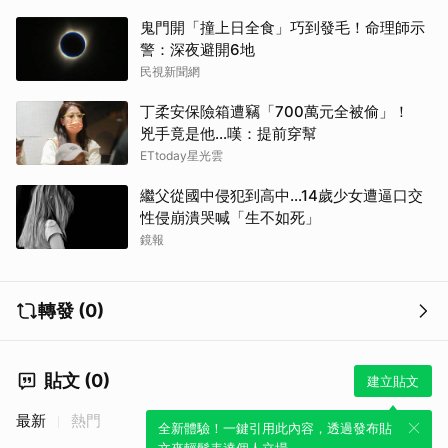
鬼門開「撞上日全食」巧到發毛！命理師示
警：深夜避開6地
民視新聞網
丁柔安保險箱遭竊「700萬元全被偷」！
兇手竟是他...嘆：提前穿幫
ETtoday星光雲
繼父從國中侵犯到高中…14歲少女遭逼口交
性侵崩潰哭喊「生不如死」
鏡報
轉發 (0)
貼文 (0)
建立貼文
最新
熱門
全新體驗！一鍵引用此內容，透過發布貼