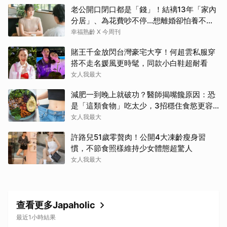
老公開口閉口都是「錢」！結褵13年「家內
分居」、為花費吵不停…想離婚卻怕養不活
自己：還要忍3年？
幸福熟齡 X 今周刊
賭王千金放閃台灣豪宅大亨！何超雲私服穿
搭不走名媛風更時髦，同款小白鞋超耐看
女人我最大
減肥一到晚上就破功？醫師揭嘴饞原因：恐
是「這類食物」吃太少，3招穩住食慾更容
易瘦！
女人我最大
許路兒51歲零贅肉！公開4大凍齡瘦身習
慣，不節食照樣維持少女體態超驚人
女人我最大
查看更多Japaholic
最近1小時結果