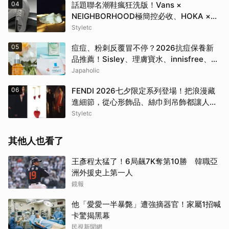
04
話題聯名潮鞋瘋狂洗版！Vans ×
NEIGHBORHOOD極簡控必收、HOKA ×
BEAMS根本穿上腳的藝術品
Styletc
05
痘痘、粉刺反覆冒不停？2026抗痘保養新
品推薦！Sisley、理膚寶水、innisfree、
Bifesta 4大爆款一次看
Japaholic
06
FENDI 2026七夕限定系列登場！把浪漫藏
進細節，從心形飾品、絲巾到吊飾都讓人一
眼心動
Styletc
其他人也看了
王彥程太猛了！6局飆7K奪第10勝 韓職亞
洲外援史上第一人
鏡報
他「愛愛一半暴斃」遭強摘器官！家屬1招喊
卡驚揭黑幕
民視新聞網