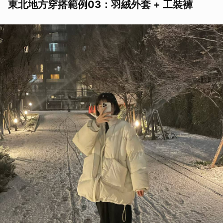
東北地方穿搭範例03：羽絨外套 + 工裝褲