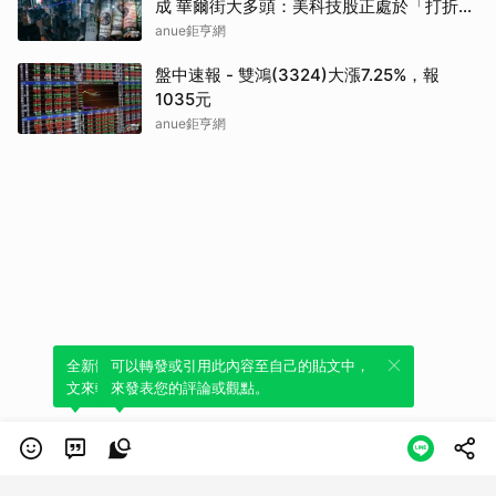
成 華爾街大多頭：美科技股正處於「打折階
段」
anue鉅亨網
盤中速報 - 雙鴻(3324)大漲7.25%，報
1035元
anue鉅亨網
全新體驗！一鍵引用此內容，透過發布貼
可以轉發或引用此內容至自己的貼文中，
文來輕鬆表達個人立場。
來發表您的評論或觀點。
類別