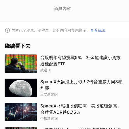
尚無內容。
內容已至結尾。請注意，部分內容可能未顯示。
查看資訊
繼續看下去
台股明年有望挑戰5萬 杜金龍建議小資族
這樣配置ETF
鏡週刊
SpaceX火箭撞上月球！7倍音速威力同3噸
炸藥
三立新聞網
SpaceX財報後股價狂瀉 美股道瓊創高、
台積電ADR跌0.75％
中廣新聞網