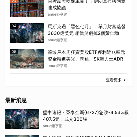
03
荷姆茲海峽要重開了？伊朗宣布與阿曼
903 億創近期新高
取消
達成協議
anue鉅亨網
04
馬斯克遇「黑色七月」：單月財富蒸發
3630億美元 相當於虧掉2個黃仁勳
anue鉅亨網
05
韓散戶本周狂賣美股ETF獲利近兆韓元
資金轉進美光、閃迪、SK海力士ADR
anue鉅亨網
查看更多
最新消息
盤中速報 - 亞泰金屬(6727)急跌-4.53%報
407.5元，成交300張
anue鉅亨網