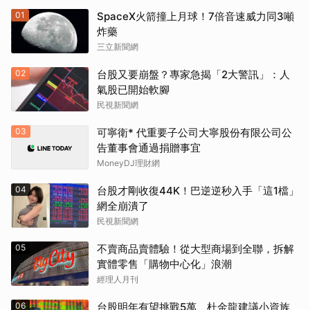
01
SpaceX火箭撞上月球！7倍音速威力同3噸
炸藥
三立新聞網
02
台股又要崩盤？專家急揭「2大警訊」：人
氣股已開始軟腳
民視新聞網
03
可寧衛* 代重要子公司大寧股份有限公司公
告董事會通過捐贈事宜
MoneyDJ理財網
04
台股才剛收復44K！巴逆逆秒入手「這1檔」
網全崩潰了
民視新聞網
05
不賣商品賣體驗！從大型商場到全聯，拆解
實體零售「購物中心化」浪潮
經理人月刊
06
台股明年有望挑戰5萬 杜金龍建議小資族