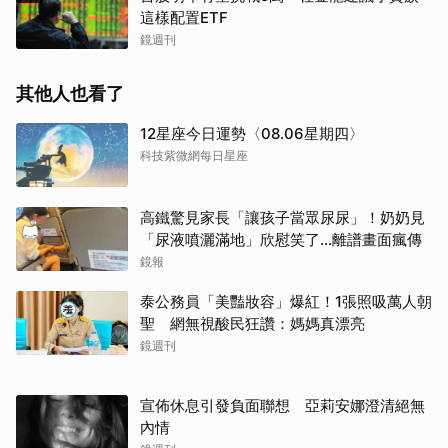
這樣配置ETF
鏡週刊
其他人也看了
12星座今日運勢〈08.06星期四〉
科技紫微網每日星座
高鐵驚見家長「讓孩子當眾尿尿」！奶奶見
「尿液噴灑滿地」欣慰笑了…離譜畫面瘋傳
鏡報
泰公務員「美豔妝容」爆紅！1張照吸萬人朝
聖 網無視酸民狂讚：媽媽真漂亮
鏡週刊
宣佈休息引發負面聯想 亞莉安娜澄清絕無
內情