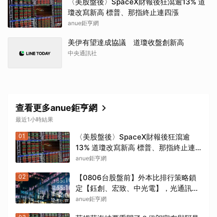
〈美股盤後〉SpaceX財報後狂瀉逾13% 道
瓊改寫新高 標普、那指終止連四漲
anue鉅亨網
美伊有望達成協議 道瓊收盤創新高
中央通訊社
查看更多anue鉅亨網
最近1小時結果
01
〈美股盤後〉SpaceX財報後狂瀉逾
13% 道瓊改寫新高 標普、那指終止連
四漲
anue鉅亨網
02
【0806台股盤前】外本比排行策略鎖
定【鈺創、宏致、中光電】，光通訊與
利基型記憶體狂飆噴發！加權爆量大漲
anue鉅亨網
1250 點放量突破 1.19 兆 外資大買