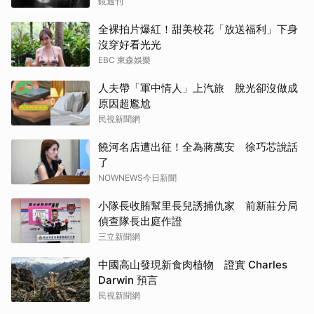
鏡週刊
全裸拍片爆紅！甜美校花「放送福利」下身
沒穿好看光光
EBC 東森娛樂
人夫帶「軍中情人」上汽旅 脫光卻沒做成
原因超尷尬
民視新聞網
饒河名店遭出征！全為蔣萬安 徐巧芯說話
了
NOWNEWS今日新聞
小隊長收賄幫里長兒誘捕仇家 前新莊分局
偵查隊長出庭作證
三立新聞網
中國高山發現新食肉植物 證實 Charles
Darwin 預言
民視新聞網