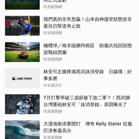
民視新聞網
我們真的非常想贏！山本由伸儘管狀態並非
最佳仍幫道奇止敗
民視新聞網
橄欖球／南非險勝阿根廷 助傷兵找回狀態
迎戰紐西蘭
民視新聞網
林安可左膝疼痛西武抹消登錄 日媒嘆：好
事多磨
中央通訊社
7月打擊率破三成卻被下放二軍？！西武獅
台灣重砲林安可「抹消登錄」原因曝光了
民視新聞網
大溪地衝浪賽開打 傳奇 Kelly Slater 征服
巨浪奪最高分
民視新聞網