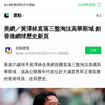
以LINE開啟
在LINE應用程式中開啟。
運動
登入
美網／黃澤林直落三盤淘汰高華斯域 創
香港網球歷史新頁
尼斯體育
訂閱
發布於 2025年08月26日04:10 • 尼斯體育
香港21歲球手黃澤林在美網首圈直落三盤淘汰美國高
華斯域，成為公開賽年代首位於大滿貫男單正賽取勝
的香港球員，改寫歷史。