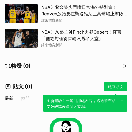
NBA》紫金雙少鬥嘴日常海外特別篇！
Reaves放話要在斯洛維尼亞高球場上擊敗
Doncic
緯來體育新聞
NBA》灰狼主帥Finch力挺Gobert！直言
「他絕對值得首輪入選名人堂」
緯來體育新聞
轉發 (0)
貼文 (0)
建立貼文
最新
熱門
全新體驗！一鍵引用此內容，透過發布貼
文來輕鬆表達個人立場。