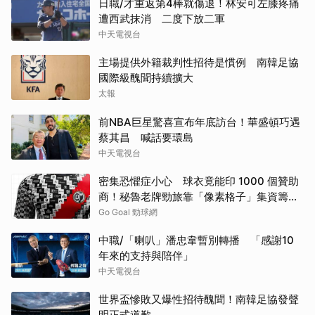
日職/才重返第4棒就傷退！林安可左膝疼痛
遭西武抹消 二度下放二軍
中天電視台
主場提供外籍裁判性招待是慣例 南韓足協
國際級醜聞持續擴大
太報
前NBA巨星驚喜宣布年底訪台！華盛頓巧遇
蔡其昌 喊話要環島
中天電視台
密集恐懼症小心 球衣竟能印 1000 個贊助
商！秘魯老牌勁旅靠「像素格子」集資籌得
7.5 萬美元
Go Goal 勁球網
中職/「喇叭」潘忠韋暫別轉播 「感謝10
年來的支持與陪伴」
中天電視台
世界盃慘敗又爆性招待醜聞！南韓足協發聲
明正式道歉