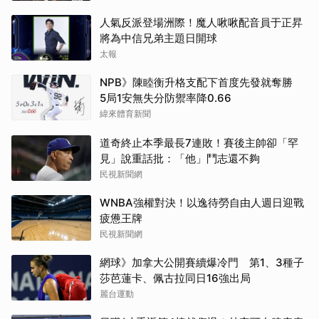
人氣反派登場洲際！魔人啾啾配音員于正昇
將為中信兄弟主題日開球
太報
NPB》陳睦衡升格支配下首度先發就奪勝
5局1安無失分防禦率降0.66
緯來體育新聞
道奇終止本季最長7連敗！賽後主帥卻「罕
見」說重話批：「他」鬥志還不夠
民視新聞網
WNBA強權對決！以逸待勞自由人週日迎戰
疲憊王牌
民視新聞網
網球》加拿大公開賽續爆冷門 第1、3種子
莎芭蓮卡、佩古拉同日16強出局
麗台運動