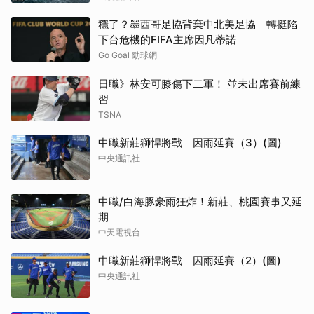
穩了？墨西哥足協背棄中北美足協 轉挺陷
下台危機的FIFA主席因凡蒂諾
Go Goal 勁球網
日職》林安可膝傷下二軍！ 並未出席賽前練
習
TSNA
中職新莊獅悍將戰 因雨延賽（3）(圖)
中央通訊社
中職/白海豚豪雨狂炸！新莊、桃園賽事又延
期
中天電視台
中職新莊獅悍將戰 因雨延賽（2）(圖)
中央通訊社