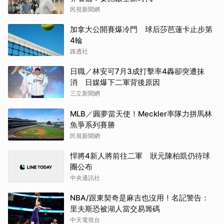
民視新聞網
加拿大公開賽爆冷門 球后莎芭蓮卡止步第
4輪
路透社
日職／林安可7月3成打擊率4轟卻突遭抹
消 日媒爆下二軍背後原因
三立新聞網
MLB／圓夢當天使！Meckler率隊力拼馬林
魚爭系列賽勝
民視新聞網
悍將4新人將前往二軍 狀元陳柏凱仍待球
團公布
中央通訊社
NBA/跟東契奇是麻吉也沒用！名記警告：
里夫斯恐被湖人當交易籌碼
中天電視台