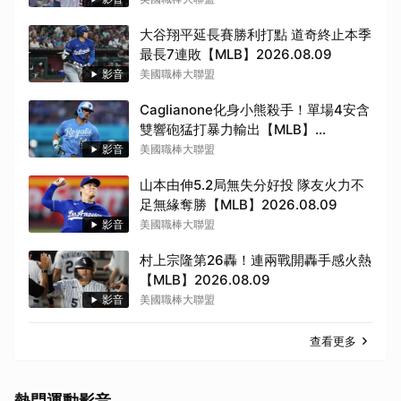
大谷翔平延長賽勝利打點 道奇終止本季
最長7連敗【MLB】2026.08.09
影音
美國職棒大聯盟
Caglianone化身小熊殺手！單場4安含
雙響砲猛打暴力輸出【MLB】
2026.08.09
影音
美國職棒大聯盟
山本由伸5.2局無失分好投 隊友火力不
足無緣奪勝【MLB】2026.08.09
影音
美國職棒大聯盟
村上宗隆第26轟！連兩戰開轟手感火熱
【MLB】2026.08.09
影音
美國職棒大聯盟
查看更多
熱門運動影音