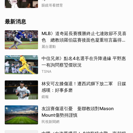
眼鏡哥看體育
最新消息
MLB》道奇延長賽獲勝終止七連敗卻不見喜
色 總教頭羅伯茲賽後面色凝重坦言贏得辛
苦
麗台運動
中信兄弟》點名4名選手在升降邊緣 平野惠
一有詢問蔡琞傑狀況
TSNA
林安可左膝傷退！遭西武獅下放二軍 日媒
感嘆：好事多磨
鏡報
友誼賽傷退引憂 曼聯教頭對Mason
Mount傷勢持謹慎
民視新聞網