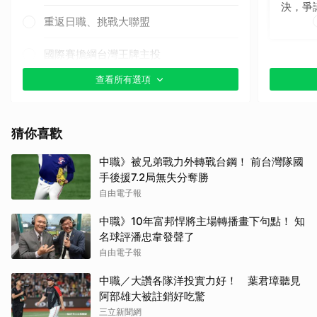
決，爭
重返日職、挑戰大聯盟
國際賽擔綱台灣王牌主投
查看所有選項
其他（歡迎貼文分享）
猜你喜歡
中職》被兄弟戰力外轉戰台鋼！ 前台灣隊國
手後援7.2局無失分奪勝
自由電子報
中職》10年富邦悍將主場轉播畫下句點！ 知
名球評潘忠韋發聲了
自由電子報
中職／大讚各隊洋投實力好！ 葉君璋聽見
阿部雄大被註銷好吃驚
三立新聞網