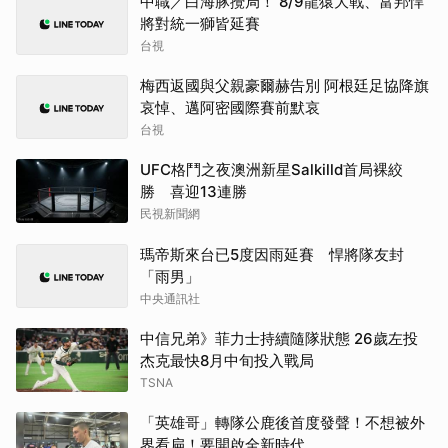
中職／白海豚攪局！ 8/9龍猿大戰、富邦悍
將對統一獅皆延賽
台視
梅西返國與父親豪爾赫告別 阿根廷足協降旗
哀悼、邁阿密國際賽前默哀
台視
UFC格鬥之夜澳洲新星Salkilld首局裸絞
勝 喜迎13連勝
民視新聞網
瑪帝斯來台已5度因雨延賽 悍將隊友封
「雨男」
中央通訊社
中信兄弟》菲力士持續隨隊狀態 26歲左投
杰克最快8月中旬投入戰局
TSNA
「英雄哥」轉隊公鹿後首度發聲！不想被外
界看扁！要開啟全新時代