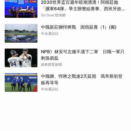
2030世界盃百週年暗潮湧湧！阿根廷拋
「擴軍64隊」爭主辦整組賽事、西班牙政壇
為冠軍賽角力爆內鬥
Go Goal 勁球網
中職新莊獅悍將戰 因雨延賽（1）(圖)
中央通訊社
NPB》林安可左膝不適下二軍 日職一軍只
剩孫易磊
緯來體育新聞
中職獅、悍將之戰連2天延期 瑪帝斯初登
板再等等
中央通訊社