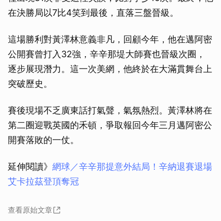
在決勝局以7比4笑到最後，直落三盤晉級。
這場勝利對黃澤林意義非凡，回顧今年，他在邁阿密
公開賽曾打入32強，辛辛那堤大師賽也晉級次圈，
逐步展現潛力。這一次美網，他終於在大滿貫舞台上
突破歷史。
賽後現場不乏廣東話打氣聲，氣氛熱烈。黃澤林將在
第二圈迎戰英國的禾頓，爭取報回今年三月邁阿密公
開賽落敗的一仗。
延伸閱讀》
網球／辛辛那提意外結局！辛納退賽退場
艾卡拉茲登頂奪冠
查看原始文章