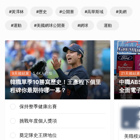
#黃澤林
#歷史
#公開賽
#高華斯域
#美網
#運動
#美國網球公開賽
#網球
運動
9天後結束
5.4K人已投
21天後結束
韓職單季10勝寫歷史！王彥程下個里
中職A
程碑你最期待哪一幕？
全面電
保持整季健康出賽
挑戰年度個人獎項
奠定隊史王牌地位
美職模