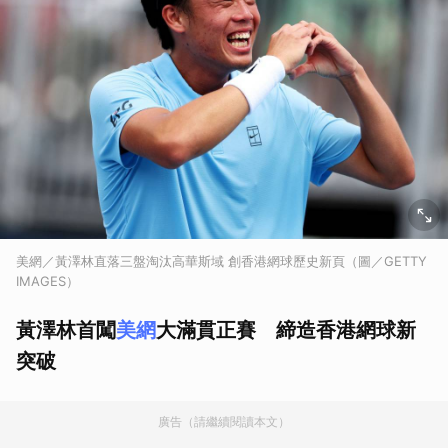
美網／黃澤林直落三盤淘汰高華斯域 創香港網球歷史新頁（圖／GETTY
IMAGES）
黃澤林首闖
美網
大滿貫正賽 締造香港網球新
突破
廣告（請繼續閱讀本文）