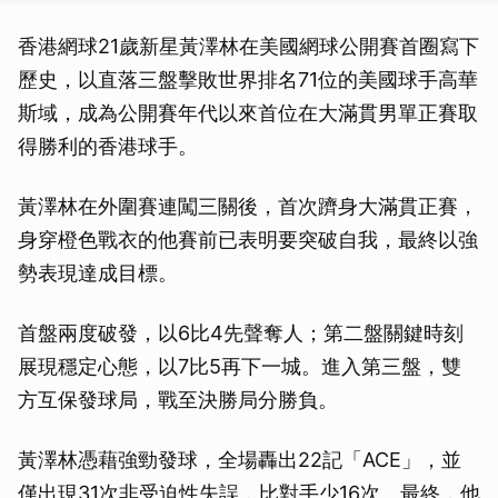
香港網球21歲新星黃澤林在美國網球公開賽首圈寫下
歷史，以直落三盤擊敗世界排名71位的美國球手高華
斯域，成為公開賽年代以來首位在大滿貫男單正賽取
得勝利的香港球手。
黃澤林在外圍賽連闖三關後，首次躋身大滿貫正賽，
身穿橙色戰衣的他賽前已表明要突破自我，最終以強
勢表現達成目標。
首盤兩度破發，以6比4先聲奪人；第二盤關鍵時刻
展現穩定心態，以7比5再下一城。進入第三盤，雙
方互保發球局，戰至決勝局分勝負。
黃澤林憑藉強勁發球，全場轟出22記「ACE」，並
僅出現31次非受迫性失誤，比對手少16次。最終，他