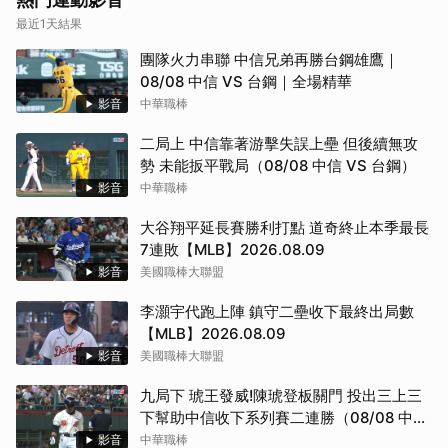
最近1天結果
團隊火力串聯 中信兄弟再勝台鋼雄鷹｜
08/08 中信 VS 台鋼｜全場精華
影音
中華職棒
取消
二局上 中信靠著游擊失誤上壘 但後續無攻
勢 未能扳平戰局（08/08 中信 VS 台鋼）
影音
中華職棒
大谷翔平延長賽勝利打點 道奇終止本季最長
7連敗【MLB】2026.08.09
影音
美國職棒大聯盟
李灝宇代跑上陣 鎮守二壘收下最終出局數
【MLB】2026.08.09
影音
美國職棒大聯盟
九局下 琥王發威!陳琥登板關門 投出三上三
下幫助中信收下系列賽二連勝（08/08 中信
VS 台鋼）
影音
中華職棒