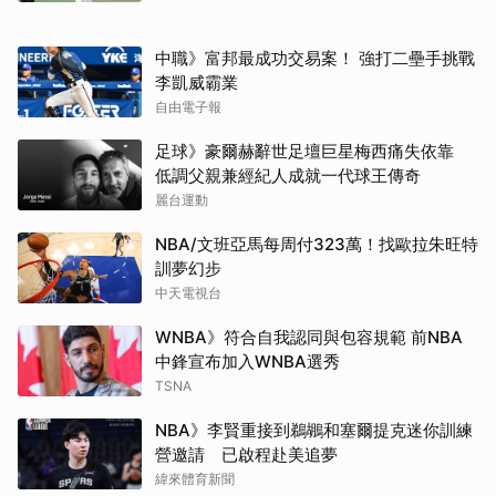
中職》富邦最成功交易案！ 強打二壘手挑戰
李凱威霸業
自由電子報
足球》豪爾赫辭世足壇巨星梅西痛失依靠
低調父親兼經紀人成就一代球王傳奇
麗台運動
NBA/文班亞馬每周付323萬！找歐拉朱旺特
訓夢幻步
中天電視台
WNBA》符合自我認同與包容規範 前NBA
中鋒宣布加入WNBA選秀
TSNA
NBA》李賢重接到鵜鶘和塞爾提克迷你訓練
營邀請 已啟程赴美追夢
緯來體育新聞