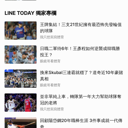
LINE TODAY 獨家專欄
王牌集結！三支21世紀擁有最恐怖先發輪值
的球隊
我只想寫寫體育
日職二軍待6年！王彥程如何逆襲成韓職勝
投王？
眼鏡哥看體育
換來Skubal三連霸就穩了？道奇近10年豪賭
真相
眼鏡哥看體育
並非單純上車，轉隊第一年大力幫助球隊奪
冠的老將
我只想寫寫體育
回顧陽岱鋼20年職棒生涯 3件事成就一代傳
奇