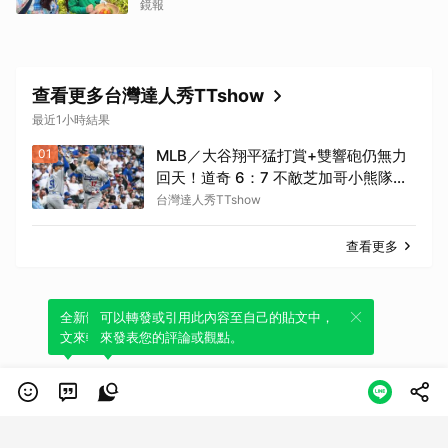
個
鏡報
查看更多台灣達人秀TTshow
最近1小時結果
01
MLB／大谷翔平猛打賞+雙響砲仍無力
回天！道奇 6：7 不敵芝加哥小熊隊連
續兩個系列賽遭橫掃 苦吞6連敗
台灣達人秀TTshow
查看更多
全新體驗！一鍵引用此內容，透過發布貼
可以轉發或引用此內容至自己的貼文中，
文來輕鬆表達個人立場。
來發表您的評論或觀點。
類別