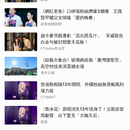
《網紅老爸》口碑場粉絲擠爆3層樓 王識
賢罕曬父女情嗑「愛的晚餐」
緯來娛樂新聞
趙今麥哭戲遭虧「流出西瓜汁」 宋威龍告
白金句被封戀愛天花板！
ETtoday星光雲
《綜藝大集合》玻璃媽祖廟「臺灣護聖宮」
高空特技表演震撼全場
青年日報
曾淑勤相隔13年開唱 外國粉絲無畏颱風到
場力挺
CTWANT
〈魯冰花〉原唱消失13年現身了！父親節冒
雨獻聲 台下驚見「大咖天后」
鏡報