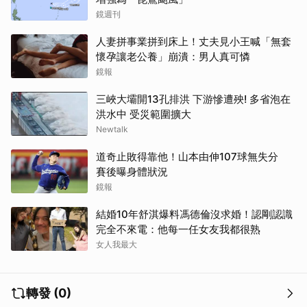
鏡週刊
人妻拼事業拼到床上！丈夫見小王喊「無套
懷孕讓老公養」崩潰：男人真可憐
鏡報
三峽大壩開13孔排洪 下游慘遭殃! 多省泡在
洪水中 受災範圍擴大
Newtalk
道奇止敗得靠他！山本由伸107球無失分
賽後曝身體狀況
鏡報
結婚10年舒淇爆料馮德倫沒求婚！認剛認識
完全不來電：他每一任女友我都很熟
女人我最大
轉發 (0)