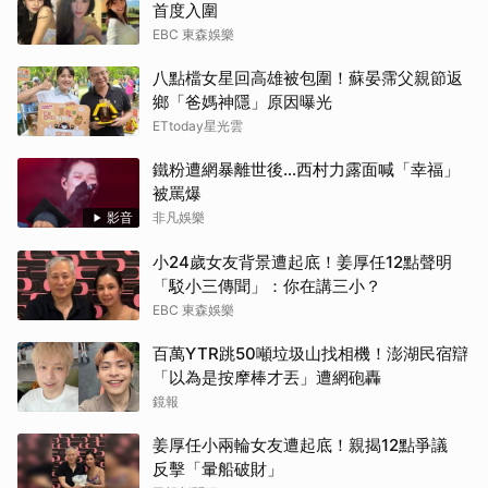
首度入圍
EBC 東森娛樂
八點檔女星回高雄被包圍！蘇晏霈父親節返
鄉「爸媽神隱」原因曝光
ETtoday星光雲
鐵粉遭網暴離世後...西村力露面喊「幸福」
被罵爆
影音
非凡娛樂
小24歲女友背景遭起底！姜厚任12點聲明
「駁小三傳聞」：你在講三小？
EBC 東森娛樂
百萬YTR跳50噸垃圾山找相機！澎湖民宿辯
「以為是按摩棒才丟」遭網砲轟
鏡報
姜厚任小兩輪女友遭起底！親揭12點爭議
反擊「暈船破財」