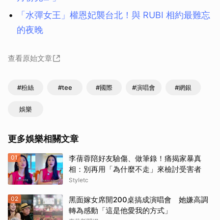
取消
「水彈女王」權恩妃襲台北！與 RUBI 相約最難忘
的夜晚
查看原始文章
#粉絲
#tee
#國際
#演唱會
#網銀
娛樂
更多娛樂相關文章
01
李蒨蓉陪好友驗傷、做筆錄！痛揭家暴真
相：別再用「為什麼不走」來檢討受害者
Styletc
02
黑面嫁女席開200桌搞成演唱會 她嫌高調
轉為感動「這是他愛我的方式」