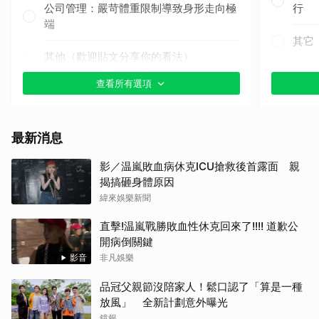
公司管理：嚴苛體重限制導致身形走向極
行
端
其它
其他（歡迎貼文分享你的看法）
查看所有選項
最新消息
影／温嵐敗血病休克ICU搶救後首露面 親
揭搞砸身體原因
緯來娛樂新聞
直擊!温嵐戰勝敗血性休克回來了!!!! 道歉公
開病倒關鍵
影音
非凡娛樂
品冠父親節沒陪家人！鬆口認了「算是一種
放風」 全新計劃意外曝光
鏡報