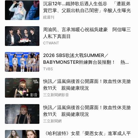
沉寂12年…鐵肺歌后遇人生低谷 「遭親弟
賞巴掌、父親出軌自己閨密」辛酸人生曝光
鏡週刊
周渝民、言承旭暖心祝福吳建豪 阿信曝三
人私下真面目
CTWANT
2026 SBS歌謠大戰SUMMER／
BABYMONSTER幹練舞台裝辣翻！ 熱情
邀舞：跟我們一起跳
TVBS
快訊／温嵐病後首公開露面！敗血性休克搶
救11天 親揭健康現況
影音
三立新聞網影音
快訊／温嵐病後首公開露面！敗血性休克搶
救11天 親揭健康現況
三立新聞網
《哈利波特》女星「榮恩女友」進軍成人平