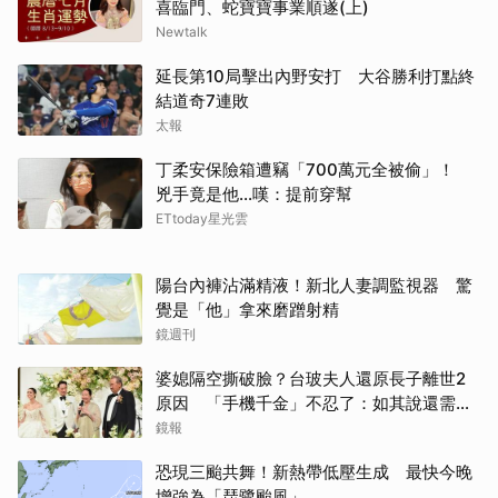
喜臨門、蛇寶寶事業順遂(上)
Newtalk
延長第10局擊出內野安打 大谷勝利打點終
結道奇7連敗
太報
丁柔安保險箱遭竊「700萬元全被偷」！
兇手竟是他...嘆：提前穿幫
ETtoday星光雲
陽台內褲沾滿精液！新北人妻調監視器 驚
覺是「他」拿來磨蹭射精
鏡週刊
婆媳隔空撕破臉？台玻夫人還原長子離世2
原因 「手機千金」不忍了：如其說還需要
離開嗎？
鏡報
恐現三颱共舞！新熱帶低壓生成 最快今晚
增強為「琵鷺颱風」