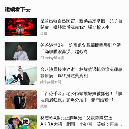
繼續看下去
星爸出軌自己閨密、親弟當眾掌摑、兒子自
閉症 鐵肺歌后沉寂12年曝悲慘人生
鏡報
爸爸過世3年 許富凱父親節開唱哭到崩潰
「滿臉眼淚鼻涕」超心疼
ETtoday星光雲
台八演員接連猝逝！林煒熬過軋戲慘況卻患
糖尿病 曝終身吃藥真相
緯來娛樂新聞
「百億千金」老公街頭摟嫩妹被抓包！「臉
埋頸肩狂親」驚爆分居中...豪門婚變+1
鏡報
林志玲4歲兒正臉曝光！父親節隔空送
AKIRA大禮 網讚「小帥哥」笑喊：再生一