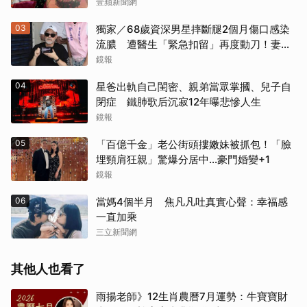
壹蘋新聞網
03
獨家／68歲資深男星摔斷腿2個月傷口感染
流膿 遭醫生「緊急扣留」再度動刀！妻心
力交瘁曝現況
鏡報
04
星爸出軌自己閨密、親弟當眾掌摑、兒子自
閉症 鐵肺歌后沉寂12年曝悲慘人生
鏡報
05
「百億千金」老公街頭摟嫩妹被抓包！「臉
埋頸肩狂親」驚爆分居中...豪門婚變+1
鏡報
06
當媽4個半月 焦凡凡吐真實心聲：幸福感
一直加乘
三立新聞網
其他人也看了
雨揚老師》12生肖農曆7月運勢：牛寶寶財