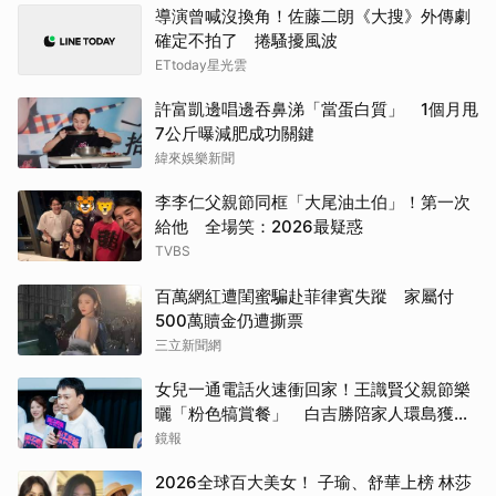
導演曾喊沒換角！佐藤二朗《大搜》外傳劇
確定不拍了 捲騷擾風波
ETtoday星光雲
許富凱邊唱邊吞鼻涕「當蛋白質」 1個月甩
7公斤曝減肥成功關鍵
緯來娛樂新聞
李李仁父親節同框「大尾油土伯」！第一次
給他 全場笑：2026最疑惑
TVBS
百萬網紅遭閨蜜騙赴菲律賓失蹤 家屬付
500萬贖金仍遭撕票
三立新聞網
女兒一通電話火速衝回家！王識賢父親節樂
曬「粉色犒賞餐」 白吉勝陪家人環島獲封
「最狂老爸」
鏡報
2026全球百大美女！ 子瑜、舒華上榜 林莎