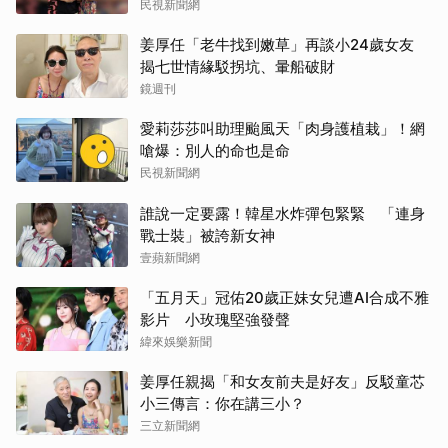
民視新聞網
姜厚任「老牛找到嫩草」再談小24歲女友
揭七世情緣駁拐坑、暈船破財
鏡週刊
愛莉莎莎叫助理颱風天「肉身護植栽」！網
嗆爆：別人的命也是命
民視新聞網
誰說一定要露！韓星水炸彈包緊緊 「連身
戰士裝」被誇新女神
壹蘋新聞網
「五月天」冠佑20歲正妹女兒遭AI合成不雅
影片 小玫瑰堅強發聲
緯來娛樂新聞
姜厚任親揭「和女友前夫是好友」反駁童芯
小三傳言：你在講三小？
三立新聞網