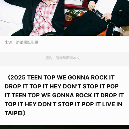
來源：網銀國際影視
廣告（請繼續閱讀本文）
《2025 TEEN TOP WE GONNA ROCK IT
DROP IT TOP IT HEY DON’T STOP IT POP
IT TEEN TOP WE GONNA ROCK IT DROP IT
TOP IT HEY DON’T STOP IT POP IT LIVE IN
TAIPEI》