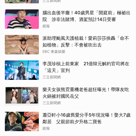
三立新聞網
腦出血後半癱！40歲男星「開庭前」極祕出
院 涉非法賭博、酒駕預計14日受審
鏡報
派助理颱風天護植栽！愛莉莎莎挨轟「命不
如植物」反擊：不會被吹出去
EBC 東森娛樂
李茂珍槓上前東家 21億韓元解約官司將在
「這天」宣判
三立新聞網
樂天女孩熊霓重機老爸超狂曝光！帶隊友吃
火鍋被封國民岳父
三立新聞網
蕭亞軒小16歲舊愛分手5年現況曝！娶大7歲
鄰居 父親節前夕升格二寶爸
鏡報