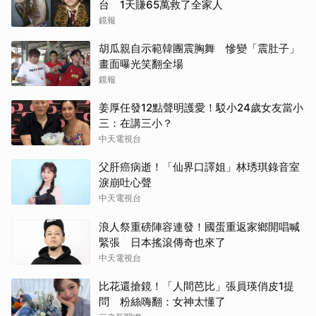
台 1天賺65萬救了全家人
鏡報
胡瓜親自示範韓團震胸舞 慘變「震肚子」
畫面曝光笑翻全場
鏡報
姜厚任發12點聲明護愛！駁小24歲女友當小
三：在講三小？
中天電視台
父肝癌病逝！「仙界口譯姐」林琇琪錄音室
淚崩吐心聲
中天電視台
浪人祭重磅陣容連發！國蛋重返家鄉開唱喊
緊張 日本搖滾傳奇也來了
中天電視台
比花還搶鏡！「人間芭比」張員瑛俏皮1提
問 粉絲嗨翻：女神太懂了