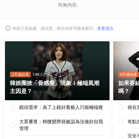
尚無內容。
內容已至結尾。請注意，部分內容可能未顯示。
查看資訊
2天後結束
1.8K人已投
6天後結束
韓娛圈掀「骨感瘦」現象！極端風潮
如果要
主因是？
嗎？
鏡頭需求：為了上鏡好看藝人只能極端瘦
很在
大眾審查：稍微變胖就被認為沒做好自我
有點
管理
完全