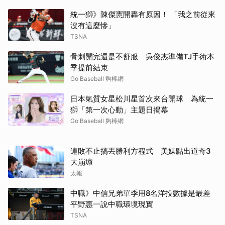
統一獅》陳傑憲開轟有原因！ 「我之前從來
沒有這麼慘」
TSNA
骨刺開完還是不舒服 吳俊杰準備TJ手術本
季提前結束
取消
Go Baseball 夠棒網
日本氣質女星松川星首次來台開球 為統一
獅「第一次心動」主題日揭幕
Go Baseball 夠棒網
連敗不止搞丟勝利方程式 美媒點出道奇3
大崩壞
太報
中職》中信兄弟單季用8名洋投數據是最差
平野惠一說中職環境現實
TSNA