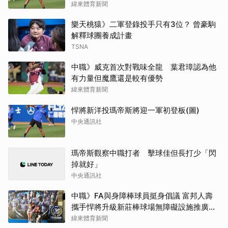
緯來體育新聞
樂天桃猿》二軍登錄投手只有3位？ 曾豪駒
解釋球團養成計畫
TSNA
中職》威克首次對戰味全龍 葉君璋認為他
有力量但魔鷹還是較有優勢
緯來體育新聞
悍將新洋投瑪帝斯將迎一軍初登板(圖)
中央通訊社
瑪帝斯觀察中職打者 擊球佳但長打少「閃
掉就好」
中央通訊社
中職》FA與身障棒球員挺身倡議 富邦人壽
攜手悍將升級新莊棒球場無障礙設施推廣平
權
緯來體育新聞