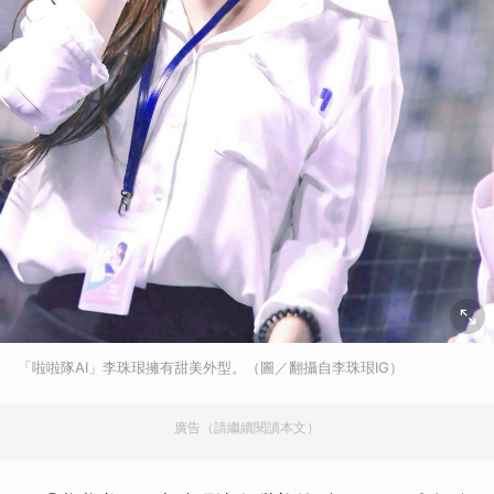
「啦啦隊AI」李珠珢擁有甜美外型。（圖／翻攝自李珠珢IG）
廣告（請繼續閱讀本文）