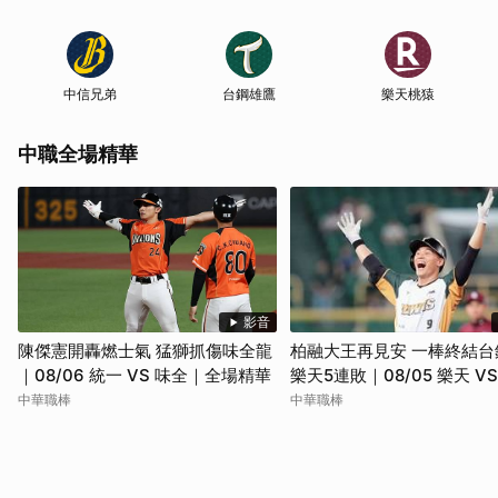
中信兄弟
台鋼雄鷹
樂天桃猿
中職全場精華
影音
陳傑憲開轟燃士氣 猛獅抓傷味全龍
柏融大王再見安 一棒終結台
｜08/06 統一 VS 味全｜全場精華
樂天5連敗｜08/05 樂天 V
｜全場精華
中華職棒
中華職棒