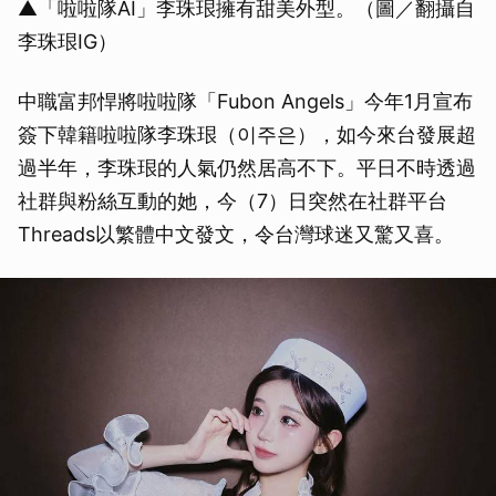
▲「啦啦隊AI」李珠珢擁有甜美外型。（圖／翻攝自
李珠珢IG）
中職富邦悍將啦啦隊「Fubon Angels」今年1月宣布
簽下韓籍啦啦隊李珠珢（이주은），如今來台發展超
過半年，李珠珢的人氣仍然居高不下。平日不時透過
社群與粉絲互動的她，今（7）日突然在社群平台
Threads以繁體中文發文，令台灣球迷又驚又喜。