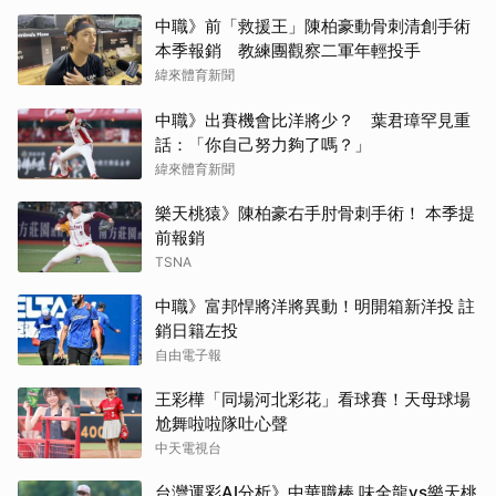
中職》前「救援王」陳柏豪動骨刺清創手術
本季報銷 教練團觀察二軍年輕投手
緯來體育新聞
中職》出賽機會比洋將少？ 葉君璋罕見重
話：「你自己努力夠了嗎？」
緯來體育新聞
樂天桃猿》陳柏豪右手肘骨刺手術！ 本季提
前報銷
TSNA
中職》富邦悍將洋將異動！明開箱新洋投 註
銷日籍左投
自由電子報
王彩樺「同場河北彩花」看球賽！天母球場
尬舞啦啦隊吐心聲
中天電視台
台灣運彩AI分析》中華職棒 味全龍vs樂天桃