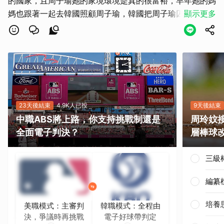
的國家，且周子瑜她的家境環境是真的很富裕，早年她的媽
媽也跟著一起去韓國照顧周子瑜，韓國把周子瑜囚禁起來，
顯示更多
限制她的行動，她跟她媽媽心中如果真的把臺灣當成是自己
的國家，大可飛回臺灣，相信2300臺灣人和臺灣政府，會
給予她最堅強的厚盾，可見她跟她媽媽只是為了自己在韓國
的發展，背棄臺灣的國家地位和尊嚴，像周子瑜這種家鏡優
渥，只為自己的夢想和賺錢，心裡卻沒有國家的台灣人，就
不要再報導了，
23天後結束
4.9K人已投
9天後結束
中職ABS將上路，你支持挑戰制還是
周玲妏
全面電子判決？
層棒球
三級
編纂
培養
美職模式：主審判
韓職模式：全程由
決，爭議時再挑戰
電子好球帶判定