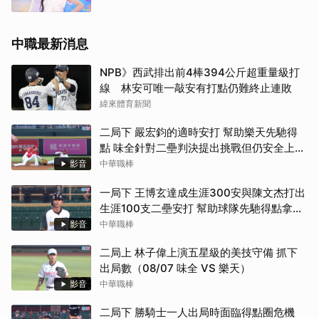
中職最新消息
NPB》西武排出前4棒394公斤超重量級打
線 林安可唯一敲安有打點仍難終止連敗
緯來體育新聞
二局下 嚴宏鈞的適時安打 幫助樂天先馳得
點 味全針對二壘判決提出挑戰但仍安全上壘
（08/07 味全 VS 樂天）
影音
中華職棒
一局下 王博玄達成生涯300安與陳文杰打出
生涯100支二壘安打 幫助球隊先馳得點拿下
兩分（08/07 中信 VS 台鋼）
影音
中華職棒
二局上 林子偉上演五星級的美技守備 抓下
出局數（08/07 味全 VS 樂天）
影音
中華職棒
二局下 勝騎士一人出局時面臨得點圈危機