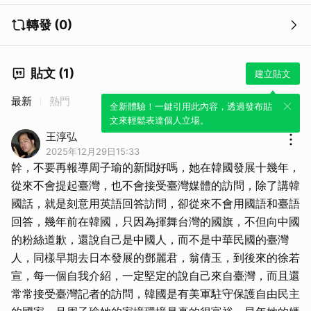
轉發 (0)
貼文 (1)
建立貼文
最新
熱門
全新體驗！一鍵引用此內容，透過發布貼
文來輕鬆表達個人立場。
王淳弘
2025年12月29日15:33
幹，不要再報導周子瑜的新聞好嗎，她在韓國發展十幾年，
從來不會提起臺灣，也不會接受臺灣媒體的訪問，除了講韓
國話，就是刻意用英語回答訪問，卻從來不會用國語和臺語
回答，幾年前在韓國，只因為揮舞台灣的國旗，不但向中國
的粉絲道歉，還說自己是中國人，而不是中華民國的臺灣
人，同樣早期去日本發展的鄧麗君，翁倩玉，到後來的徐若
宣，每一個自我介紹，一定堅定的說自己來自臺灣，而且還
常常接受臺灣記者的訪問，韓國是有美軍駐守保護自由民主