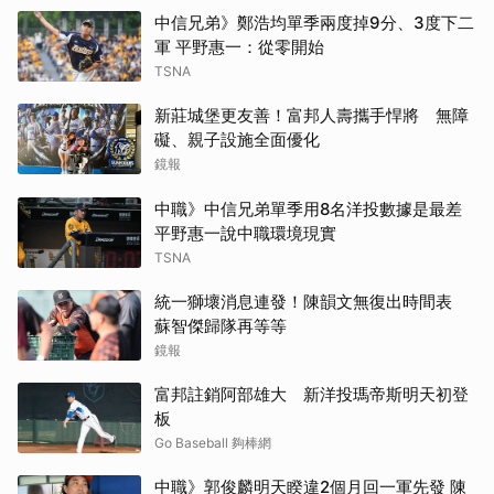
中信兄弟》鄭浩均單季兩度掉9分、3度下二
軍 平野惠一：從零開始
TSNA
新莊城堡更友善！富邦人壽攜手悍將 無障
礙、親子設施全面優化
鏡報
中職》中信兄弟單季用8名洋投數據是最差
平野惠一說中職環境現實
TSNA
統一獅壞消息連發！陳韻文無復出時間表
蘇智傑歸隊再等等
鏡報
富邦註銷阿部雄大 新洋投瑪帝斯明天初登
板
Go Baseball 夠棒網
中職》郭俊麟明天睽違2個月回一軍先發 陳