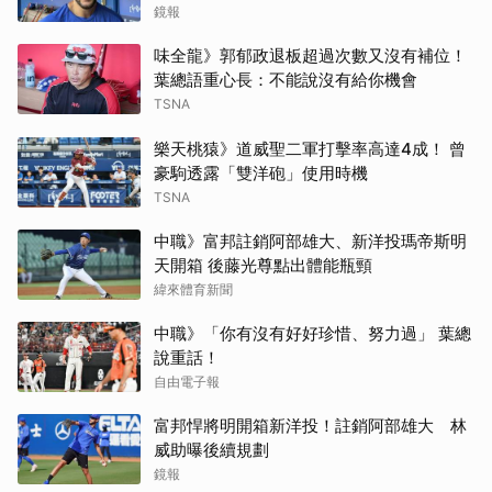
鏡報
味全龍》郭郁政退板超過次數又沒有補位！
葉總語重心長：不能說沒有給你機會
TSNA
樂天桃猿》道威聖二軍打擊率高達4成！ 曾
豪駒透露「雙洋砲」使用時機
TSNA
中職》富邦註銷阿部雄大、新洋投瑪帝斯明
天開箱 後藤光尊點出體能瓶頸
緯來體育新聞
中職》「你有沒有好好珍惜、努力過」 葉總
說重話！
自由電子報
富邦悍將明開箱新洋投！註銷阿部雄大 林
威助曝後續規劃
鏡報