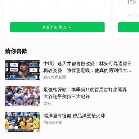
打造
暫不
查看所有選項
猜你喜歡
中職》連天才都會做改變！林安可為適應日
職改姿勢 陳傑憲驚嘆：他真的遇到很大挫
折
緯來體育新聞
最強核彈頭！本季第11度首局首打席開轟
大谷翔平劍指三大紀錄
太報
漂洋過海復健 曾品洋重拾火球
自由電子報