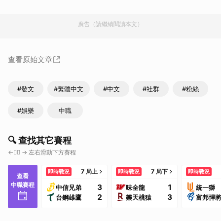
廣告（請繼續閱讀本文）
查看原始文章
#發文
#繁體中文
#中文
#社群
#粉絲
#娛樂
中職
🔍 查找其它賽程
←👇🏼 → 左右滑動下方賽程
7 局上
7 局下
即時戰況
即時戰況
即時戰況
查看
中職賽程
3
1
中信兄弟
味全龍
統一獅
2
3
台鋼雄鷹
樂天桃猿
富邦悍