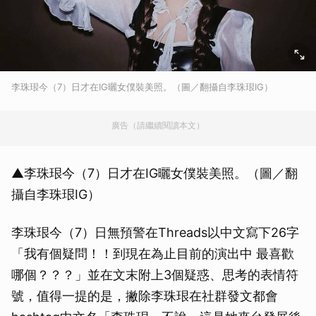
李珠珢今（7）日才在IG曬女僕裝美照。（圖／翻攝自李珠珢IG）
廣告（請繼續閱讀本文）
▲李珠珢今（7）日才在IG曬女僕裝美照。（圖／翻
攝自李珠珢IG）
李珠珢今（7）日無預警在Threads以中文寫下26字
「我有個疑問！！到現在為止目前的演出中 最喜歡
哪個？？？」並在文末附上3個疑惑、思考的表情符
號，值得一提的是，撇除李珠珢在社群發文都會