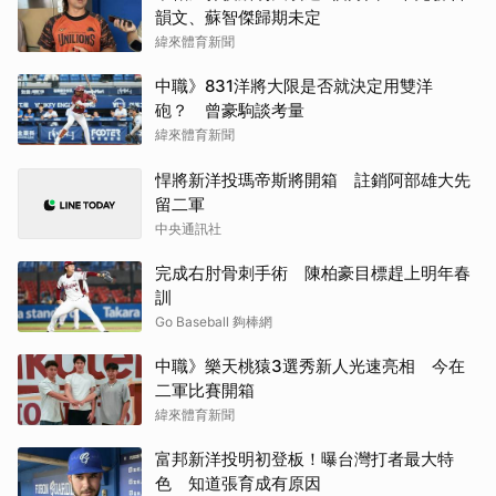
韻文、蘇智傑歸期未定
緯來體育新聞
中職》831洋將大限是否就決定用雙洋
砲？ 曾豪駒談考量
緯來體育新聞
悍將新洋投瑪帝斯將開箱 註銷阿部雄大先
留二軍
中央通訊社
完成右肘骨刺手術 陳柏豪目標趕上明年春
訓
Go Baseball 夠棒網
中職》樂天桃猿3選秀新人光速亮相 今在
二軍比賽開箱
緯來體育新聞
富邦新洋投明初登板！曝台灣打者最大特
色 知道張育成有原因