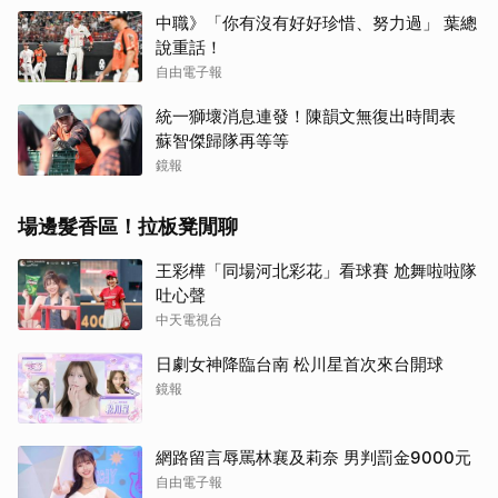
中職》「你有沒有好好珍惜、努力過」 葉總
說重話！
自由電子報
統一獅壞消息連發！陳韻文無復出時間表
蘇智傑歸隊再等等
鏡報
場邊髮香區！拉板凳閒聊
王彩樺「同場河北彩花」看球賽 尬舞啦啦隊
吐心聲
中天電視台
日劇女神降臨台南 松川星首次來台開球
鏡報
網路留言辱罵林襄及莉奈 男判罰金9000元
自由電子報