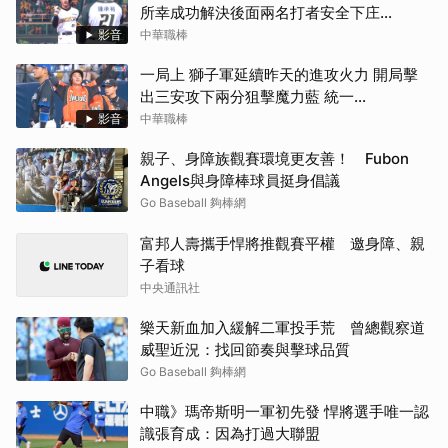
所幸成功解決後面兩名打者安全下庄
（08/07 中信 VS 台鋼）
影音
中華職棒
一局上 獅子軍延續昨天的進攻火力 開局擊
出三安攻下兩分狙擊魔力藍 統一
2:0（08/07 統一 VS 富邦）
影音
中華職棒
親子、身障族觀賽環境更友善！ Fubon
Angels與身障棒球員挺身倡議
Go Baseball 夠棒網
富邦人壽攜手悍將推觀賽平權 邀身障、親
子看球
中央通訊社
樂天新血加入緩解二軍投手荒 曾總觀察道
威聖近況：找回節奏與擊球品質
Go Baseball 夠棒網
中職》瑪帝斯明一軍初先發 悍將選手唯一認
識張育成：因為打過大聯盟