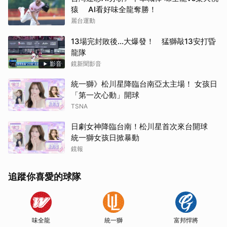
猿 AI看好味全龍奪勝！
麗台運動
13場完封敗後...大爆發！ 猛獅敲13安打昏
龍隊
影音
鏡新聞影音
統一獅》松川星降臨台南亞太主場！ 女孩日
「第一次心動」開球
TSNA
日劇女神降臨台南！松川星首次來台開球
統一獅女孩日掀暴動
鏡報
追蹤你喜愛的球隊
味全龍
統一獅
富邦悍將