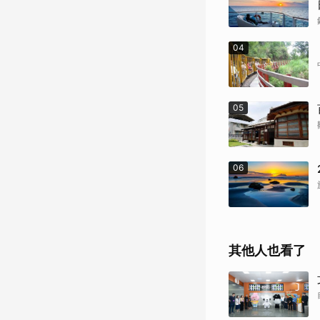
04
05
06
其他人也看了