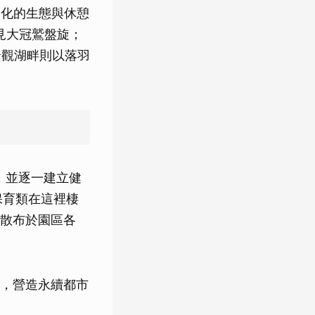
樣化的生態與休憩
見大冠鷲盤旋；
景觀湖畔則以落羽
，並逐一建立健
保育類在這裡棲
散布於園區各
，營造永續都市