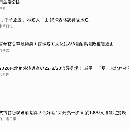
日生活公開
鏡週刊
〈 中華旅遊 〉秋遊太平山 徜徉森林訪神秘水道
中華日報
百年官舍華麗轉身！西螺客町文化館8/8開館揭開政權變遷史
觀傳媒
2026東北角外澳月夜8/22-8/23浪漫登場！ 感受一「夏」東北角
旅遊經
文博會怎麼逛最划算？最好逛4大亮點一次看 滿1000元送限定提袋
自由電子報