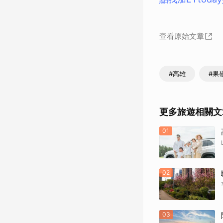
查看原始文章
#高雄
#果
更多旅遊相關文
01
02
03