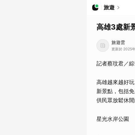
旅遊
高雄3處新
旅遊雲
更新於 2025年
記者蔡玟君／綜
高雄越來越好玩
新景點，包括免
供民眾放鬆休閒
星光水岸公園