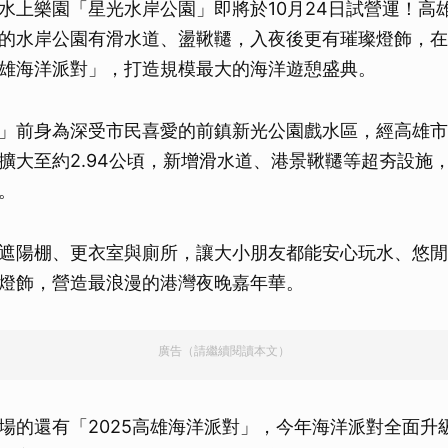
水上樂園「星光水岸公園」即將於10月24日試營運！高
的水岸公園有滑水道、盪鞦韆，入夜後更有璀璨燈飾，在2
雄海洋派對」，打造規模最大的海洋遊憩盛典。
」前身為深受市民喜愛的前鎮新光公園戲水區，經高雄市
擴大至約2.94公頃，新增滑水道、港景鞦韆等超夯設施
。
遮陽棚、更衣室與廁所，讓大小朋友都能安心玩水、悠閒
燈飾，營造最浪漫的港灣夜晚嘉年華。
廣告（請繼續閱讀本文）
場的還有「2025高雄海洋派對」，今年海洋派對全面升