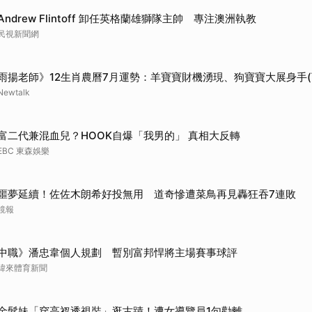
Andrew Flintoff 卸任英格蘭雄獅隊主帥 專注澳洲執教
民視新聞網
雨揚老師》12生肖農曆7月運勢：羊寶寶財機湧現、狗寶寶大展身手(
Newtalk
富二代兼混血兒？HOOK自爆「我男的」 真相大反轉
EBC 東森娛樂
噩夢延續！佐佐木朗希好投無用 道奇慘遭菜鳥再見轟狂吞7連敗
鏡報
中職》潘忠韋個人規劃 暫別富邦悍將主場賽事球評
緯來體育新聞
金髮妹「穿高衩透視裝」逛古蹟！遭女導覽員1句勸離