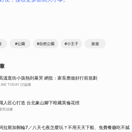
取消
嶺
#公園
#自然公園
#小王子
旅遊
章
高溫逛街小孩熱到暴哭 網批：家長應做好行前規劃
LINE TODAY 討論牆
職人匠心打造 台北象山腳下暗藏英倫花徑
享民頭條
阿拉斯加郵輪7／八天七夜怎麼玩？不用天天下船、免費餐廳吃不膩