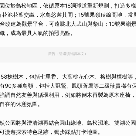
園位於鳥松地區，依循原本18洞球道重新規劃，打造多
荷花池花葉交織，水鳥悠遊其間；15號果嶺稜線高地，常
球台改建為觀景平台，可遠眺北大武山與柴山；10號果嶺
織，成為最具人氣的拍照亮點。
廣告（請繼續閱讀本文）
658株樹木，包括七里香、大葉桃花心木、榕樹與樟樹等
有90多種鳥類，包括大冠鷲、鳳頭蒼鷹等二級珍貴稀有
強調自然友善與循環利用，例如將倒木再製為原木座椅，
自在的休憩氛圍。
然公園將與澄清湖再結合圓山綠地、鳥松濕地、雙湖公園
可漫遊探索特色足跡，獨步踩點打卡地圖。