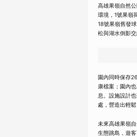
高雄果嶺自然公
環境，1號果嶺
18號果嶺舊發
松與湖水倒影交
園內同時保存2
康檔案；園內也
息。設施設計也
處，營造出輕鬆
未來高雄果嶺自
生態跳島，遊客