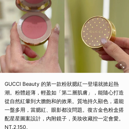
GUCCI Beauty 的第一款粉狀腮紅一登場就掀起熱
潮。粉體超薄，輕盈如「第二層肌膚」，能隨心打造
從自然紅暈到大膽飽和的效果。質地持久顯色，還能
一盤多用，當腮紅、眼影都沒問題。復古金色粉盒搭
配星星圖案設計，內附鏡子，美妝收藏控一定會愛。
NT.2,150。