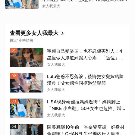
走！
女人我最大
查看更多女人我最大
最近1小時結果
01
寧願自己受委屈，也不忍傷害別人！4
星座做人厚道到讓人心疼，「這位」敏
感細膩搞得自己不斷內耗
女人我最大
02
Lulu爸爸不忍落淚，後悔把女兒嫁給陳
漢典！父女感性同框過父親節
女人我最大
03
LISA現身泰國拉媽媽逛街！媽媽腳上
「NIKE 小白鞋」50+女生也超推、增
高輕量又耐走！
女人我最大
04
陳美鳳曬10年前「香奈兒窄褲」好身材
全都露！CHANEL牛仔褲內行人瘋搶，