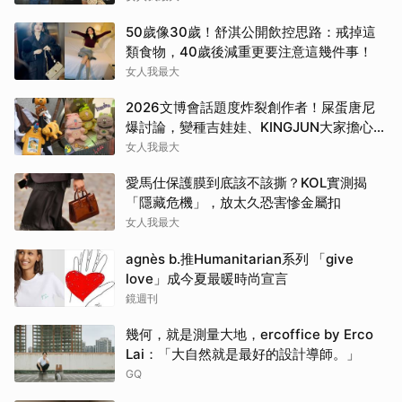
50歲像30歲！舒淇公開飲控思路：戒掉這
類食物，40歲後減重更要注意這幾件事！
女人我最大
2026文博會話題度炸裂創作者！屎蛋唐尼
爆討論，變種吉娃娃、KINGJUN大家擔心買
不到
女人我最大
愛馬仕保護膜到底該不該撕？KOL實測揭
「隱藏危機」，放太久恐害慘金屬扣
女人我最大
agnès b.推Humanitarian系列 「give
love」成今夏最暖時尚宣言
鏡週刊
幾何，就是測量大地，ercoffice by Erco
Lai：「大自然就是最好的設計導師。」
GQ