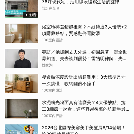
76坪現代宅，活用線段編寫生活的旋律
設計家影音
影音
浴室地磚選錯超後悔？木紋磚這3大優勢+2
項隱藏缺點，質感翻倍還防滑
100室內設計
專訪／她抓到丈夫外遇，卻因急著「讓全世
界知道」失去談判優勢！雷皓明律師：先守
住證據，才有選擇
姊妹淘
餐邊櫃深度設計出錯超難用！3大標準尺寸
一次搞懂，收納翻倍不撞手
100室內設計
水泥粉光牆面真有這麼美？4大優缺點、施
工3細節一次看，這些容易後悔的坑新手最
常踩
100室內設計
2026台北國際美容美甲美髮展8/14登場！