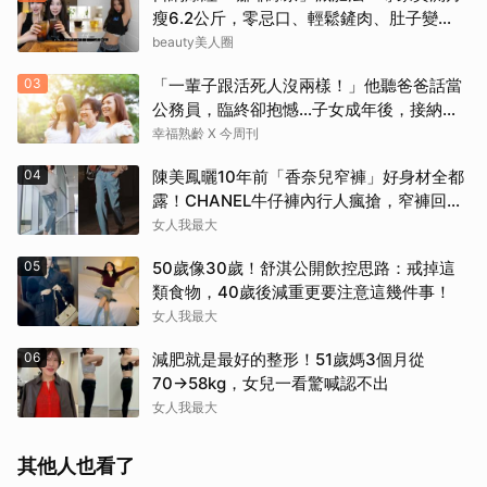
瘦6.2公斤，零忌口、輕鬆鏟肉、肚子變
小！
beauty美人圈
03
「一輩子跟活死人沒兩樣！」他聽爸爸話當
公務員，臨終卻抱憾…子女成年後，接納與
欣賞就夠了
幸福熟齡 X 今周刊
04
陳美鳳曬10年前「香奈兒窄褲」好身材全都
露！CHANEL牛仔褲內行人瘋搶，窄褲回歸
必看這幾條
女人我最大
05
50歲像30歲！舒淇公開飲控思路：戒掉這
類食物，40歲後減重更要注意這幾件事！
女人我最大
06
減肥就是最好的整形！51歲媽3個月從
70→58kg，女兒一看驚喊認不出
女人我最大
其他人也看了