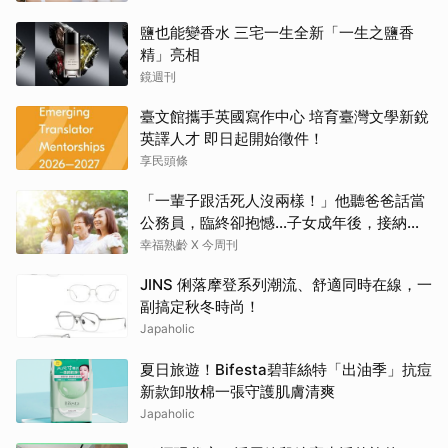
鹽也能變香水 三宅一生全新「一生之鹽香
精」亮相
鏡週刊
臺文館攜手英國寫作中心 培育臺灣文學新銳
英譯人才 即日起開始徵件！
享民頭條
「一輩子跟活死人沒兩樣！」他聽爸爸話當
公務員，臨終卻抱憾…子女成年後，接納與
欣賞就夠了
幸福熟齡 X 今周刊
JINS 俐落摩登系列潮流、舒適同時在線，一
副搞定秋冬時尚！
Japaholic
夏日旅遊！Bifesta碧菲絲特「出油季」抗痘
新款卸妝棉一張守護肌膚清爽
Japaholic