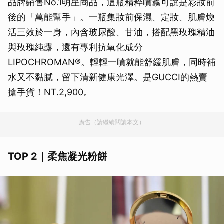
品牌銷售No.1明星商品，這瓶精粹噴霧可說是彩妝前
後的「萬能幫手」。一瓶集妝前保濕、定妝、肌膚煥
活三效於一身，內含玻尿酸、甘油，搭配黑玫瑰精油
與玫瑰純露，還有專利抗氧化成分
LIPOCHROMAN®。輕輕一噴就能舒緩肌膚，同時補
水又不黏膩，留下清新健康光澤。是GUCCI的熱賣
搶手貨！NT.2,900。
廣告（請繼續閱讀本文）
TOP 2｜柔焦凝光粉餅