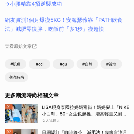
→小腰精靠4招逆襲成功
取消
網友實測1個月爆瘦5KG！安海瑟薇靠「PATH飲食
法」減肥零復胖，吃飯前「多1步」瘦超快
查看原始文章
#肌膚
#cci
#gu
#自然
#質地
潮流時尚
更多潮流時尚相關文章
01
LISA現身泰國拉媽媽逛街！媽媽腳上「NIKE
小白鞋」50+女生也超推、增高輕量又耐
走！
女人我最大
02
日網爆紅「咖啡綠茶」減肥法！專家實測月