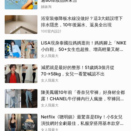
逾80韓妝品牌來台
姊妹淘
浴室裝修降板水線沒做好？這3大錯誤埋下
排水隱患，10年後漏水、返臭全出現
100室內設計
LISA現身泰國拉媽媽逛街！媽媽腳上「NIKE
小白鞋」50+女生也超推、增高輕量又耐
走！
女人我最大
減肥就是最好的整形！51歲媽3個月從
70→58kg，女兒一看驚喊認不出
女人我最大
陳美鳳曬10年前「香奈兒窄褲」好身材全都
露！CHANEL牛仔褲內行人瘋搶，窄褲回歸
必看這幾條
女人我最大
Netflix《聰明鎮》最驚喜是Elly！小S女兒
演技網封全劇最佳，私服穿搭用基本款穿出
高級感
女人我最大