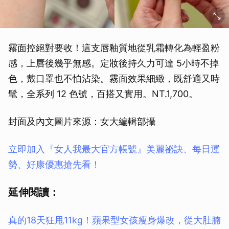
霧面控絕對要收！這支唇釉質地從乳霜轉化為輕盈粉
感，上唇後幾乎無感。定妝後持久力可達 5小時不掉
色，戴口罩也不怕沾染。霧面效果細緻，既舒適又時
髦，全系列 12 色號，百搭又實用。NT.1,700。
封面及內文圖片來源：女大編輯部攝
立即加入『女人我最大官方帳號』美麗祕訣、每日運
勢、好康優惠搶先看！
延伸閱讀：
真的18天狂甩11kg！蘋果型女孩瘦身爆改，從大肚腩