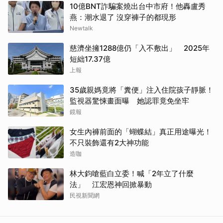
10億BNT詐騙案燒出台中市府！他轟盧秀
燕：潮水退了 沒穿褲子的都現形
Newtalk
慈濟坐擁1288億仍「入不敷出」 2025年
短絀17.37億
上報
35歲親媽竟將「糞便」注入住院孩子靜脈！
監視器驚悚畫面曝 她認罪竟免坐牢
鏡報
女生內褲前面的「蝴蝶結」真正用途曝光！
不只裝飾還有2大神功能
造咖
林大鈞嗆藍白立委！喊「2年立了什麼
法」 江宏恩神回掀暴動
民視新聞網