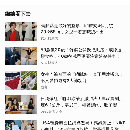
繼續看下去
減肥就是最好的整形！51歲媽3個月從
70→58kg，女兒一看驚喊認不出
女人我最大
50歲像30歲！舒淇公開飲控思路：戒掉這
類食物，40歲後減重更要注意這幾件事！
女人我最大
女生內褲前面的「蝴蝶結」真正用途曝光！
不只裝飾還有2大神功能
造咖
日網爆紅「咖啡綠茶」減肥法！專家實測月
瘦6.2公斤，零忌口、輕鬆鏟肉、肚子變
小！
beauty美人圈
LISA現身泰國拉媽媽逛街！媽媽腳上「NIKE
小白鞋」50+女生也超推、增高輕量又耐