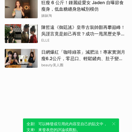
狂瘦 6 公斤！鍾麗緹愛女 Jaden 自曝節食
瘦身，低血糖纏身急喊別模仿
姊妹淘
陳哲遠《御廷謠》皇帝古裝帥顏再攀巔峰！
吳謹言竟是妲己再世？成功一甩黑歷史爭議
| ELLE
ELLE
日網爆紅「咖啡綠茶」減肥法！專家實測月
瘦6.2公斤，零忌口、輕鬆鏟肉、肚子變
小！
beauty美人圈
全新體驗！一鍵引用此內容，透過發布貼
可以轉發或引用此內容至自己的貼文中，
文來輕鬆表達個人立場。
來發表您的評論或觀點。