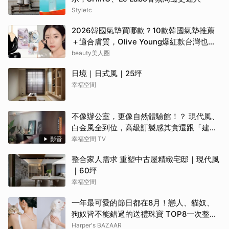
Styletc
2026韓國氣墊買哪款？10款韓國氣墊推薦
＋適合膚質，Olive Young爆紅款台灣也能
買
beauty美人圈
日境｜日式風｜25坪
幸福空間
不像辦公室，更像自然體驗館！？ 現代風、
白金風全到位，高級訂製感其實還跟「建築
腦」有關？！
影音
幸福空間 TV
整合家人需求 重塑中古屋精緻宅邸｜現代風
｜60坪
幸福空間
一年最可愛的節日都在8月！戀人、貓奴、
狗奴皆不能錯過的送禮珠寶 TOP8一次整理
給你！ | BAZAAR
Harper's BAZAAR