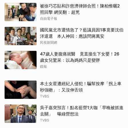
被徐巧芯貼和詐慈濟律師合照！陳柏惟曬2
照回擊 網笑翻：超兇
自由電子報
國民黨北市選情急了？藍議員因1事竟要沈伯
洋退選 本人神回：應該問蔣萬安
民視新聞網
47歲人妻腹痛就醫 竟直接生下女嬰！26
歲女兒驚呆：以為媽媽只是變胖
鏡報
本土女星遭經紀人侵犯！騙幫按摩「拐上車
秒強吻」：又沒伸舌頭
TVBS
吳子嘉突預言！點名藍營1大咖「早晚被抓進
去關」 曝綠營想法
TVBS