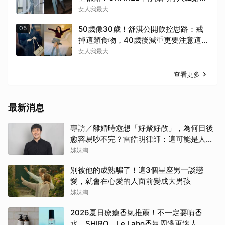
窄褲回歸必看這幾條
女人我最大
05
50歲像30歲！舒淇公開飲控思路：戒
掉這類食物，40歲後減重更要注意這幾
件事！
女人我最大
查看更多
最新消息
專訪／離婚時愈想「好聚好散」，為何日後
愈容易吵不完？雷皓明律師：這可能是人生
最貴的一份協議書
姊妹淘
別被他的成熟騙了！這3個星座男一談戀
愛，就會在心愛的人面前變成大男孩
姊妹淘
2026夏日療癒香氣推薦！不一定要噴香
水，SHIRO、Le Labo香氛周邊更迷人