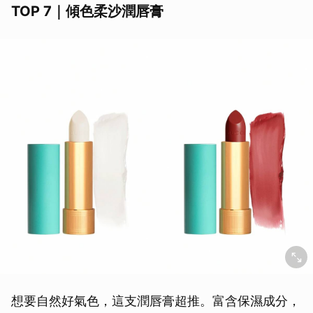
TOP 7｜傾色柔沙潤唇膏
想要自然好氣色，這支潤唇膏超推。富含保濕成分，