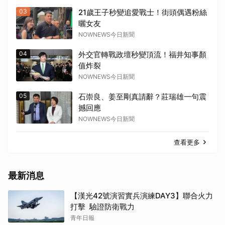
03
21歲王子秒變追愛戰士！街頭偶遇粉絲
曬女友
NOWNEWS今日新聞
04
外交官轉戰政壇秒變頂流！福井知事顏
值炸裂
NOWNEWS今日新聞
05
石崇良、姜至剛真請辭？莊瑞雄一句震
撼回應
NOWNEWS今日新聞
查看更多
最新消息
【漢光42號演習實兵演練DAY3】聯合火力
打擊 驗證防衛戰力
青年日報