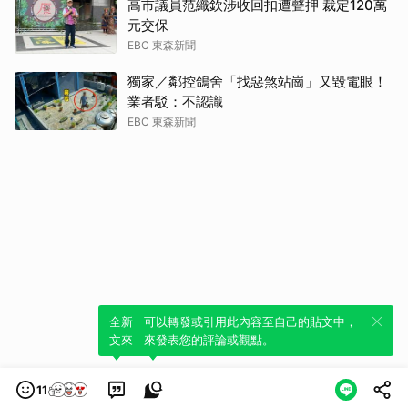
高市議員范織欽涉收回扣遭聲押 裁定120萬
元交保
EBC 東森新聞
獨家／鄰控鴿舍「找惡煞站崗」又毀電眼！
業者駁：不認識
EBC 東森新聞
全新體驗！一鍵引用此內容，透過發布貼
可以轉發或引用此內容至自己的貼文中，
文來輕鬆表達個人立場。
來發表您的評論或觀點。
11