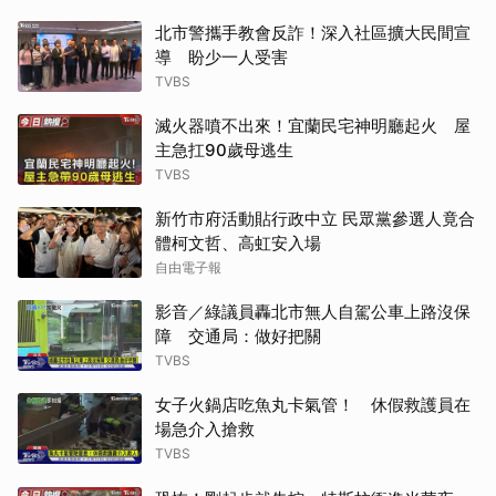
北市警攜手教會反詐！深入社區擴大民間宣
導 盼少一人受害
TVBS
滅火器噴不出來！宜蘭民宅神明廳起火 屋
主急扛90歲母逃生
TVBS
新竹市府活動貼行政中立 民眾黨參選人竟合
體柯文哲、高虹安入場
自由電子報
影音／綠議員轟北市無人自駕公車上路沒保
障 交通局：做好把關
TVBS
女子火鍋店吃魚丸卡氣管！ 休假救護員在
場急介入搶救
TVBS