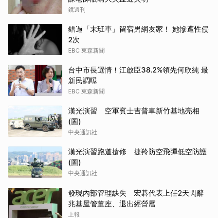
鏡週刊
錯過「末班車」留宿男網友家！ 她慘遭性侵
2次
EBC 東森新聞
台中市長選情！江啟臣38.2%領先何欣純 最
新民調曝
EBC 東森新聞
漢光演習 空軍賓士吉普車新竹基地亮相
(圖)
中央通訊社
漢光演習跑道搶修 捷羚防空飛彈低空防護
(圖)
中央通訊社
發現內部管理缺失 宏碁代表上任2天閃辭
兆基屋管董座、退出經營層
上報