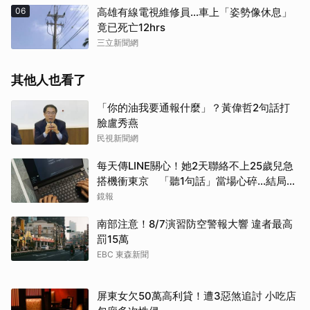
06
高雄有線電視維修員…車上「姿勢像休息」
竟已死亡12hrs
三立新聞網
其他人也看了
「你的油我要通報什麼」？黃偉哲2句話打
臉盧秀燕
民視新聞網
每天傳LINE關心！她2天聯絡不上25歲兒急
搭機衝東京 「聽1句話」當場心碎...結局看
哭網
鏡報
南部注意！8/7演習防空警報大響 違者最高
罰15萬
EBC 東森新聞
屏東女欠50萬高利貸！遭3惡煞追討 小吃店