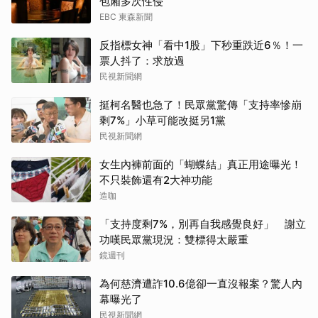
包廂多次性侵
EBC 東森新聞
反指標女神「看中1股」下秒重跌近6％！一
票人抖了：求放過
民視新聞網
挺柯名醫也急了！民眾黨驚傳「支持率慘崩
剩7%」小草可能改挺另1黨
民視新聞網
女生內褲前面的「蝴蝶結」真正用途曝光！
不只裝飾還有2大神功能
造咖
「支持度剩7%，別再自我感覺良好」 謝立
功嘆民眾黨現況：雙標得太嚴重
鏡週刊
為何慈濟遭詐10.6億卻一直沒報案？驚人內
幕曝光了
民視新聞網