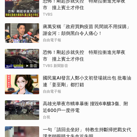
恐怖！剛起步就失控 特斯拉衝進光華夜
市 撞上賓士才停住
TVBS
蔣萬安稱「政府買夠疫苗 民間就不用採購」
謝金河：顛倒黑白令人痛心！
自由電子報
恐怖！剛起步就失控 特斯拉衝進光華夜
市 撞上賓士才停住
影音
TVBS 新聞影音
國民黨AI發言人鄭小文初登場就出包 批毒油
連「姜至剛」都打錯
自由電子報
高雄光華夜市轎車暴衝 撞毀6車釀3傷、附
近600戶一度停電
台視
一句「請回去坐好」 特教生持斷掃把戳女代
課老師眼睛大失血近失明