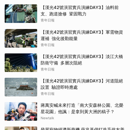
【漢光42號演習實兵演練DAY3】油料前
支、跑道搶修 鞏固戰力
青年日報
【漢光42號演習實兵演練DAY3】軍需物資
運補 強化後勤能量
青年日報
【漢光42號演習實兵演練DAY3】淡江大橋
防衛守備 多層次阻絕
青年日報
【漢光42號演習實兵演練DAY3】河道阻絕
設置 驗證即時應處
青年日報
蔣萬安喊未來打造「南大安森林公園、北榮
星花園」他諷：是拿到黃大洲的稿子？
Newtalk
發展寵物經濟新商機 薛兆基倡打造毛孩友善