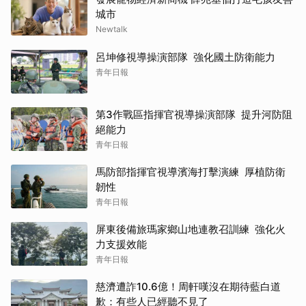
城市
Newtalk
呂坤修視導操演部隊 強化國土防衛能力
青年日報
第3作戰區指揮官視導操演部隊 提升河防阻
絕能力
青年日報
馬防部指揮官視導濱海打擊演練 厚植防衛
韌性
青年日報
屏東後備旅瑪家鄉山地連教召訓練 強化火
力支援效能
青年日報
慈濟遭詐10.6億！周軒嘆沒在期待藍白道
歉：有些人已經聽不見了