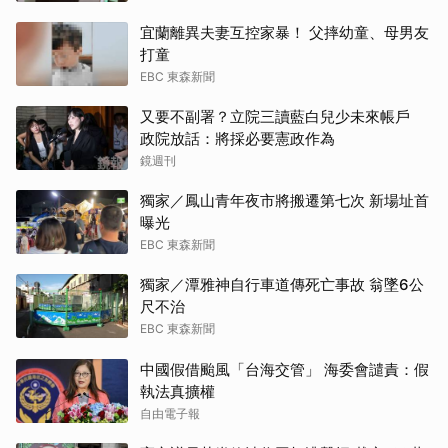
宜蘭離異夫妻互控家暴！ 父摔幼童、母男友
打童
EBC 東森新聞
又要不副署？立院三讀藍白兒少未來帳戶
政院放話：將採必要憲政作為
鏡週刊
獨家／鳳山青年夜市將搬遷第七次 新場址首
曝光
EBC 東森新聞
獨家／潭雅神自行車道傳死亡事故 翁墜6公
尺不治
EBC 東森新聞
中國假借颱風「台海交管」 海委會譴責：假
執法真擴權
自由電子報