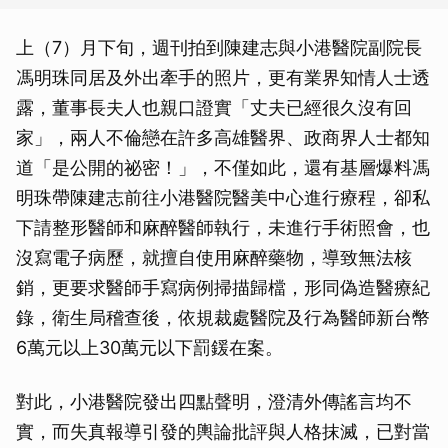
上（7）月下旬，週刊拍到陳建志與小港醫院副院長
馮明珠同居及外出牽手的照片，更有業界知情人士透
露，董事長夫人也親口證實「丈夫已經很久沒有回
家」，兩人不倫戀在許多高雄醫界、政商界人士都知
道「是公開的祕密！」，不僅如此，還有基層爆料馮
明珠帶陳建志前往小港醫院醫美中心進行療程，卻私
下請整形醫師和麻醉醫師執行，未進行手術照會，也
沒寫電子病歷，就擅自使用麻醉藥物，導致無法核
銷，更要求醫師手寫病例掃描歸檔，形同偽造醫療紀
錄，衛生局稽查後，依規裁處醫院及行為醫師新台幣
6萬元以上30萬元以下罰鍰在案。
對此，小港醫院發出四點聲明，澄清外傳謠言均不
實，而失真報導引發的輿論批評與人格抹滅，已對當