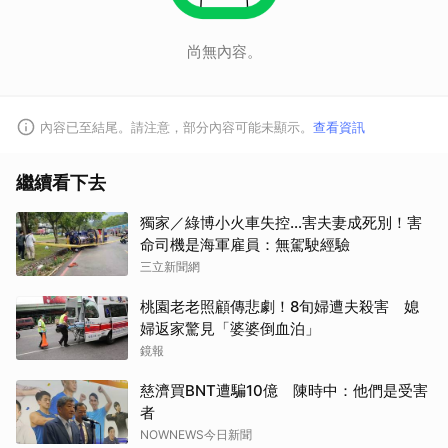
尚無內容。
內容已至結尾。請注意，部分內容可能未顯示。
查看資訊
繼續看下去
獨家／綠博小火車失控…害夫妻成死別！害
命司機是海軍雇員：無駕駛經驗
取消
三立新聞網
桃園老老照顧傳悲劇！8旬婦遭夫殺害 媳
婦返家驚見「婆婆倒血泊」
鏡報
慈濟買BNT遭騙10億 陳時中：他們是受害
者
NOWNEWS今日新聞