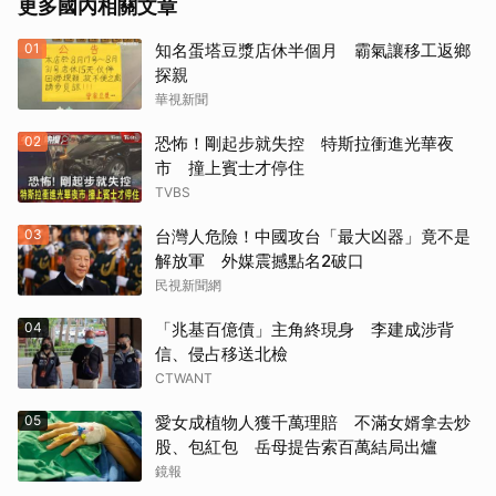
更多國內相關文章
01
知名蛋塔豆漿店休半個月 霸氣讓移工返鄉
探親
華視新聞
02
恐怖！剛起步就失控 特斯拉衝進光華夜
市 撞上賓士才停住
TVBS
03
台灣人危險！中國攻台「最大凶器」竟不是
解放軍 外媒震撼點名2破口
民視新聞網
04
「兆基百億債」主角終現身 李建成涉背
信、侵占移送北檢
CTWANT
05
愛女成植物人獲千萬理賠 不滿女婿拿去炒
股、包紅包 岳母提告索百萬結局出爐
鏡報