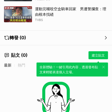
運動完嘴咬空盒騎車回家 男遭警攔查：理
由根本找碴
TVBS
轉發 (0)
貼文 (0)
建立貼文
最新
熱門
全新體驗！一鍵引用此內容，透過發布貼
文來輕鬆表達個人立場。