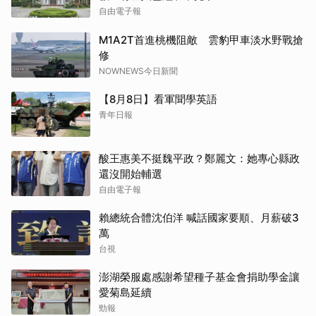
自由電子報
M1A2T首進桃機阻敵 雲豹甲車淡水野戰搶
修
NOWNEWS今日新聞
【8月8日】看軍聞學英語
青年日報
酸王惠美不挺魏平政？鄭麗文：她專心縣政
還沒開始輔選
自由電子報
賴總統合體沈伯洋 喊話國家要順、月薪破3
萬
台視
澎湖榮服處感謝希望種子基金會捐助學金讓
愛菊島延續
勁報