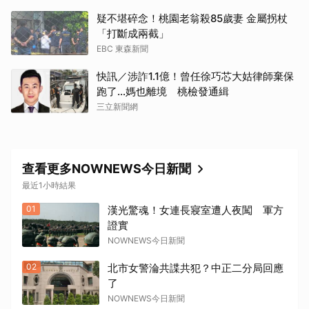
疑不堪碎念！桃園老翁殺85歲妻 金屬拐杖
「打斷成兩截」
EBC 東森新聞
快訊／涉詐1.1億！曾任徐巧芯大姑律師棄保
跑了…媽也離境 桃檢發通緝
三立新聞網
查看更多NOWNEWS今日新聞
最近1小時結果
01
漢光驚魂！女連長寢室遭人夜闖 軍方
證實
NOWNEWS今日新聞
02
北市女警淪共諜共犯？中正二分局回應
了
NOWNEWS今日新聞