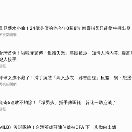
又見薪水小偷！24億身價的他今年0勝8敗 幽靈指叉只能從牛棚出發
民視新聞網
台灣首例！啦啦隊驚傳「集體失業」整團被炒 知情人抖內幕...爆
紀人接手
鏡報
棒球女孩不藏了！捕手換裝「高叉泳衣＋邪惡曲線」反差 網：想接
民視新聞網
道奇5連敗不夠慘！「壞男孩」捕手傳噩耗 躲迷一聽崩潰了
鏡報
MiLB》沒球隊撿！台灣英雄莊陳仲敖被DFA 下一步動向出爐