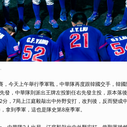
供。
球賽，今天上午舉行季軍戰，中華隊再度跟韓國交手，韓國
oel）先發，中華隊則派出王牌左投劉任右先發主投，原本落
2分，7局上江庭毅敲出中外野安打，改判後，反而變成
勝，拿到季軍，這也是隊史第8座季軍。