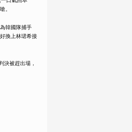
然一口氣回本
嗆。
為韓國隊捕手
好換上林珺希接
判決被趕出場，