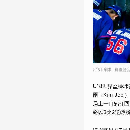
U18中華隊，棒協提
U18世界盃棒
爾（Kim J
局上一口氣打回
終以3比2逆轉