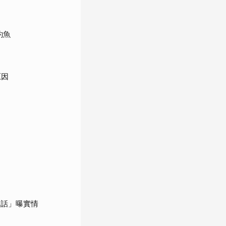
釣魚
原因
句話」曝實情