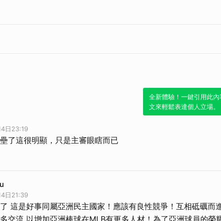
全新體驗！一鍵引用此內
文來輕鬆表達個人立場。
4日23:19
壘了這很明顯，只是主審眼瞎而已
u
4日21:39
了 這是好事同屬亞洲民主國家！應該有良性競爭！互相砥礪而
多交流 以增加亞洲棒球在MLB有更多人材！為了亞洲球員的榮