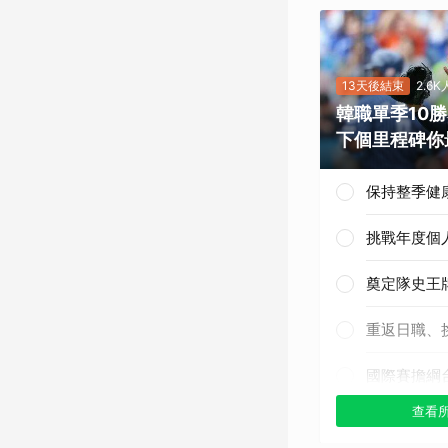
13天後結束
2.6
韓職單季10
下個里程碑你
保持整季健
挑戰年度個
奠定隊史王
重返日職、
國際賽擔綱
查看
其他（歡迎