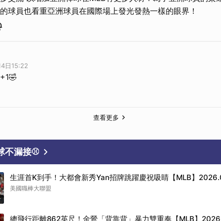
的球員也看重亞洲球員在國際場上發光發熱一樣的眼界！
4日15:22
1🤣
查看更多
好球不漏接⚾
生涯首K到手！大都會新秀Yan招牌跳躍慶祝吸睛【MLB】2026.0
美國職棒大聯盟
音
總飛行距離862英尺！金鶯「背靠背」暴力雙重奏【MLB】2026.0