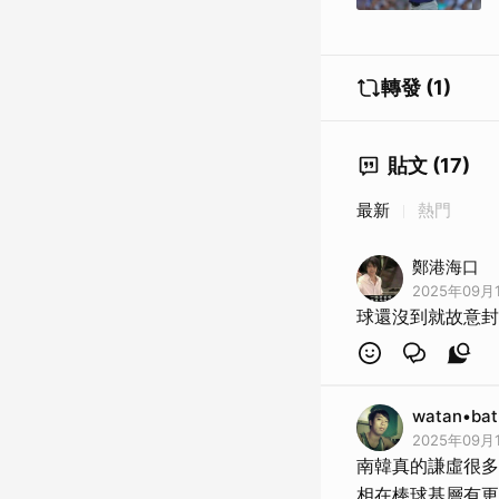
轉發 (1)
貼文 (17)
最新
熱門
鄭港海口
2025年09月1
球還沒到就故意封
watan•bat
2025年09月1
南韓真的謙虛很多
相在棒球基層有更