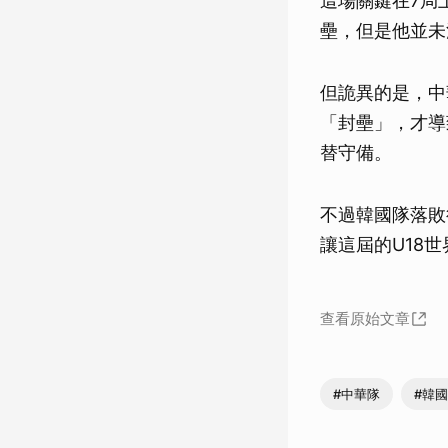
這場關鍵在7局
壘，但是他並未
但詭異的是，中
「封壘」，才導
替守備。
不過韓國隊落敗
讓這屆的U18
查看原始文章
#中華隊
#韓