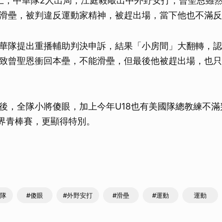
上，中華隊2人出局，江庭毅敲出中外野安打，曾聖恩雖
滑壘，被判違反運動家精神，被趕出場，當下他也不滿反
華隊提出重播輔助判決申訴，結果「小房間」大翻轉，認
致曾聖恩衝回本壘，不能滑壘，但最後他被趕出場，也只
後，全隊小將傻眼，加上今年U18也有美國隊總教練不滿
世界青棒賽，更顯得特別。
國隊
#傻眼
#外野安打
#滑壘
#運動
運動