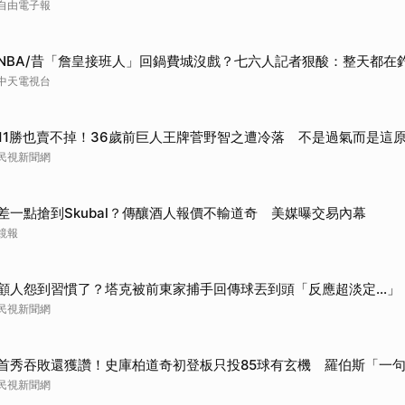
自由電子報
取消
NBA/昔「詹皇接班人」回鍋費城沒戲？七六人記者狠酸：整天都在
中天電視台
11勝也賣不掉！36歲前巨人王牌菅野智之遭冷落 不是過氣而是這
民視新聞網
差一點搶到Skubal？傳釀酒人報價不輸道奇 美媒曝交易內幕
鏡報
顧人怨到習慣了？塔克被前東家捕手回傳球丟到頭「反應超淡定...」
民視新聞網
首秀吞敗還獲讚！史庫柏道奇初登板只投85球有玄機 羅伯斯「一
民視新聞網