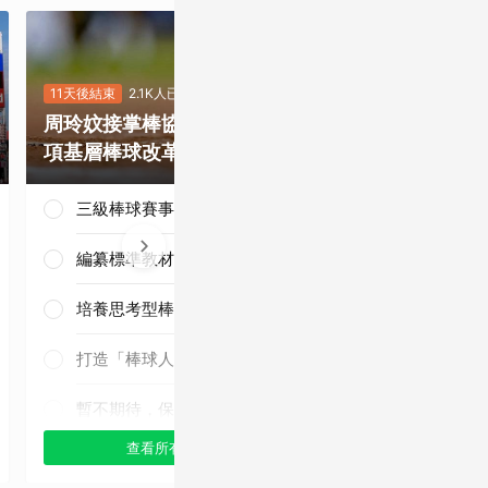
11天後結束
2.1K人已投
10天後結束
5.4
周玲妏接掌棒協，你最期待哪一
重磅補強塞揚
項基層棒球改革？
是否有望奪下
三級棒球賽事正常化
編纂標準教材與導入運科防護
培養思考型棒球人才
三連霸毫無懸
念！
打造「棒球人之家」
暫不期待，保持觀望
查看所有選項
查看