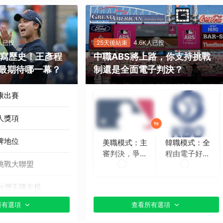
K人已投
25天後結束
4.6K人已投
勝寫歷史！王彥程
中職ABS將上路，你支持挑戰
最期待哪一幕？
制還是全面電子判決？
康出賽
人獎項
牌地位
美職模式：主
韓職模式：全
審判決，爭議
程由電子好球
挑戰大聯盟
時再挑戰
帶判定
台灣王牌主投
所有選項
查看所有選項
貼文分享）