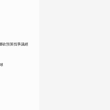
高層砍預算找爭議經
球