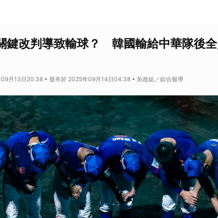
》關鍵改判導致輸球？ 韓國輸給中華隊後
09月13日20:38 • 發布於 2025年09月14日04:38 • 吳政紘／綜合報導