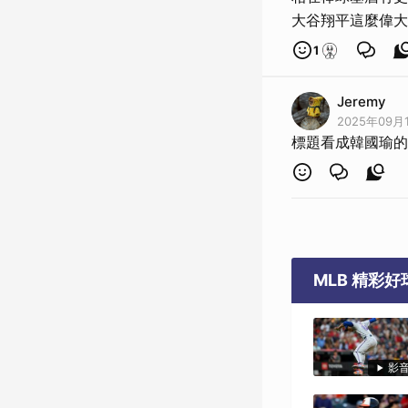
大谷翔平這麼偉大
1
Jeremy
2025年09月1
標題看成韓國瑜的+
MLB 精彩
影