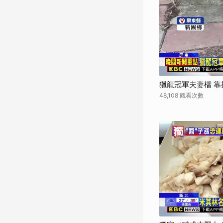
獵龍冠軍夫妻檔 
48,108 觀看次數