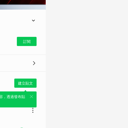
徹夜搜救，順利解救出
，讓人相當心疼。
訂閱
建立貼文
容，透過發布貼