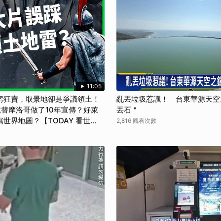
11:05
房狂賣，取景地卻是爭議領土！
亂丟垃圾惹議！ 台東華源天空
替摩洛哥做了10年宣傳？好萊
丟石＂
世界地圖？【TODAY 看世
2,816 觀看次數