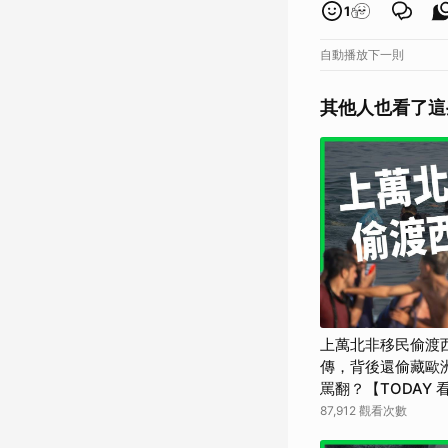
1
自動播放下一則
其他人也看了這
上萬北非移民偷渡
傳，背後還偷藏歐
罵翻？【TODAY 
87,912 觀看次數