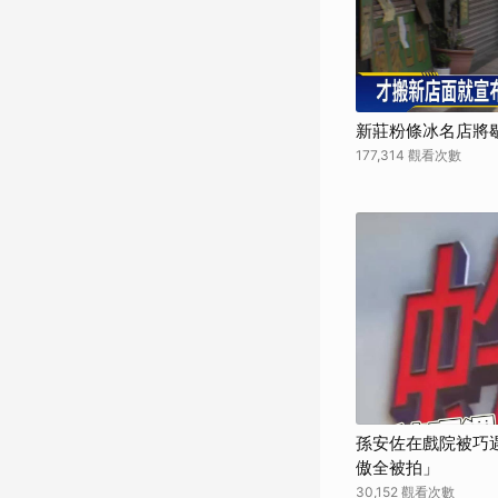
新莊粉條冰名店將歇
177,314 觀看次數
孫安佐在戲院被巧遇
傲全被拍」
30,152 觀看次數