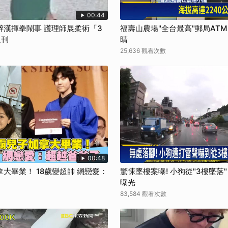
00:44
醉漢揮拳鬧事 護理師展柔術「3
福壽山農場"全台最高"郵局AT
週刊
睛
25,636 觀看次數
00:48
大畢業！ 18歲變超帥 網戀愛：
驚悚墜樓案曝! 小狗從"3樓墜落
曝光
83,584 觀看次數