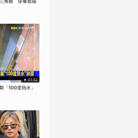
三角錐 撐傘遮陽
01:52
鄰「100度熱水」