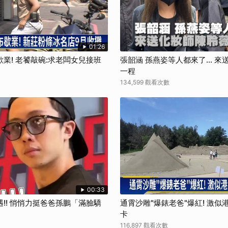
01:26
業! 老饕敲碗:求老闆女兒接班
張韶涵 孫燕姿等人都來了... 
一程
134,599 觀看次數
00:33
!! 悄悄力挺爸爸孫鵬「滿臉驕
通霄沙雕"爆錶老爸"爆紅! 激
卡
116,897 觀看次數