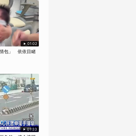
01:02
情包」 依依目睹
01:33