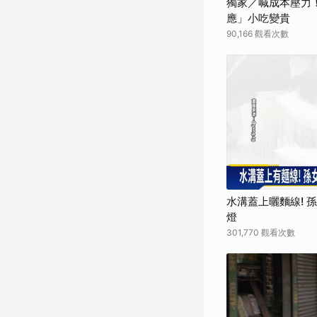
獨家／喊成本壓力
應」小吃變貴
90,166 觀看次數
水溝蓋上曬麵線! 
燈
301,770 觀看次數