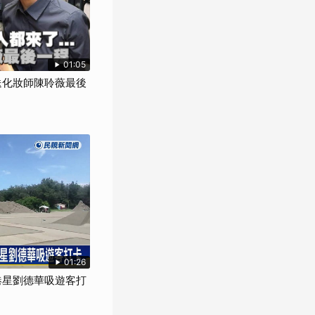
01:05
來送化妝師陳聆薇最後
01:26
似港星劉德華吸遊客打