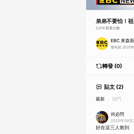
弟弟不要怕！祖
5,916 觀看次數
洪水肆虐，讓花蓮縣
EBC 東森
在佛祖街受困的祖孫
發布於 2025年
轉發 (0)
貼文 (2)
最新
熱門
何必問
2025年09月2
好在這三人救到