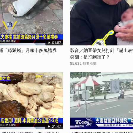
取消
01:57
靠捕「綠鬣蜥」月領十多萬禮券
影音／納豆帶女兒打針「嚇出表
笑翻：是打到誰了？
85,632 觀看次數
01:47