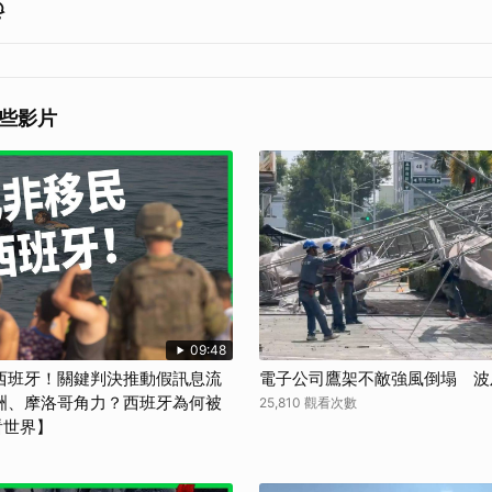
些影片
09:48
西班牙！關鍵判決推動假訊息流
電子公司鷹架不敵強風倒塌 波
洲、摩洛哥角力？西班牙為何被
25,810 觀看次數
看世界】