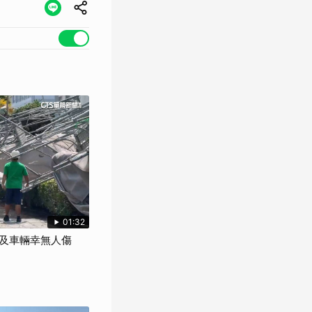
01:32
及車輛幸無人傷