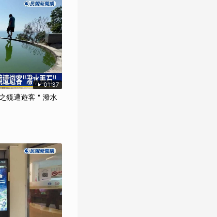
01:37
之鏡遭遊客＂潑水