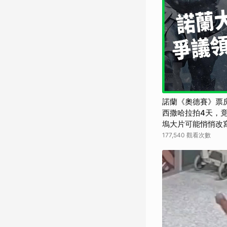
諾蘭《奧德賽》票
西撒哈拉拍4天，竟
塢大片可能悄悄改寫
界】
177,540 觀看次數