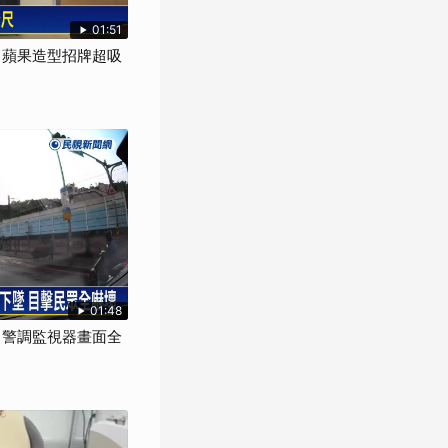
01:51
M 蘋果造型招牌超吸
01:48
" 警調監視器畫面全