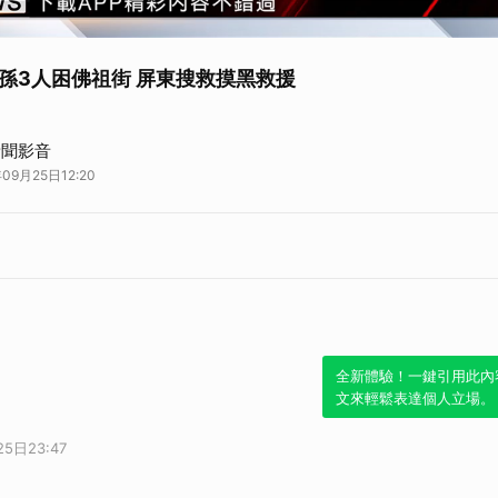
孫3人困佛祖街 屏東搜救摸黑救援
光復鄉幾乎泡在水裡。而屏東縣消防員第一時間馳援，火速投入救災，其中經過
新聞影音
三人，而小孫子年僅2、3歲，無助依偎在救難人員懷中，不哭不鬧的乖巧模樣
09月25日12:20
全新體驗！一鍵引用此內
文來輕鬆表達個人立場。
5日23:47