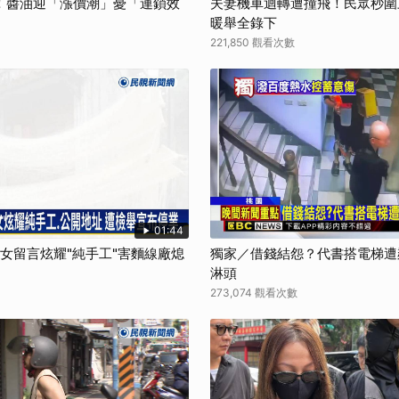
！醬油迎「漲價潮」憂「連鎖效
夫妻機車迴轉遭撞飛！民眾秒圍
暖舉全錄下
221,850 觀看次數
01:44
孫女留言炫耀"純手工"害麵線廠熄
獨家／借錢結怨？代書搭電梯遭
淋頭
273,074 觀看次數