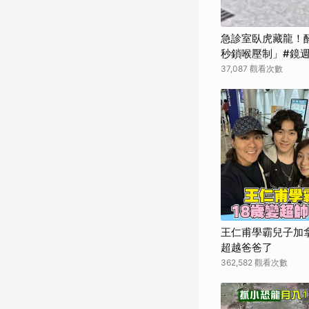
急診室臥虎藏龍！
秒鎖喉壓制」#鏡
37,087 觀看次數
王仁甫學霸兒子加拿
超越爸爸了
362,582 觀看次數