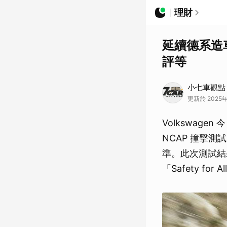
理財
延續德系造車實
評等
小七車觀點
更新於 2025年
Volkswagen
NCAP 撞擊
準。此次測試結果
「Safety f