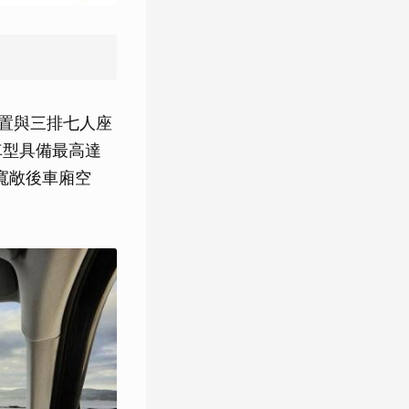
間配置與三排七人座
車型具備最高達
與寬敞後車廂空