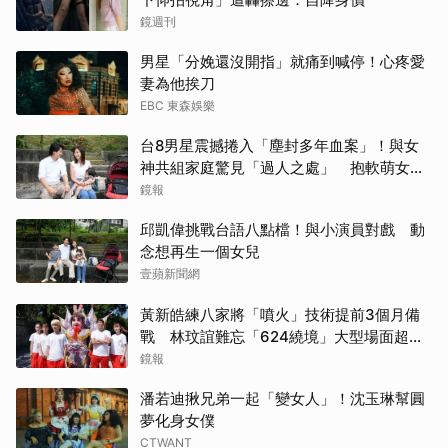
鏡週刊
申惠
男星「分娩還沒開指」就痛到喊停！心疼愛
千黛
妻為他挨刀
EBC 東森娛樂
其他
台8男星震撼捲入「塵封多年血案」！與女
神共組家庭驚見「過人之處」 抱軟萌女娃
邊佑
動念再拚一胎
鏡報
湯姆
邱凱偉挑戰台語八點檔！與小演員對戲 動
念想再生一個女兒
IU
壹蘋新聞網
林智
黃新皓練八家將「噴火」技術提前3個月備
戰 林玟誼難忘「624繞境」大型場面超震
張凌
撼
鏡報
潘若迪揪兄弟一起「變女人」！沈玉琳幫圓
朴海
夢化身女僕
CTWANT
金宣