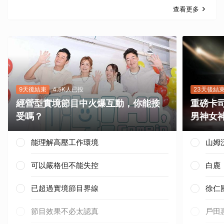
查看更多
9天後結束
4.5K人已投
23天後結
經營型實境節目中火爆互動，你能接
重磅卡司
受嗎？
男神女
能理解高壓工作環境
山姆
可以嚴格但不能失控
白鹿
已超過實境節目界線
徐仁
節目效果不必太認真
戶田