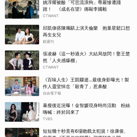
姚淳耀被酸「可悲流浪狗」尊嚴慘遭踐
踏！ 《成名在望》痛毆李國毅
CTWANT
邱凱偉搭陳珮騏上演天倫樂 抱童星鬆口想
再生女兒
鏡週刊
張凌赫《這一秒過火》大結局放閃！娶王楚
然「人夫感爆棚」
CTWANT
《百味人生》王凱驟逝…最後身影曝光！製
作人靈堂悼念「殺青了」惹鼻酸
自由電子報
暴瘦後近況曝！金智媛現身時尚活動 粉絲
嗨喊：終於回來了
TVBS
短短幾十秒竟有6場吻戲太犯規！徐康俊、