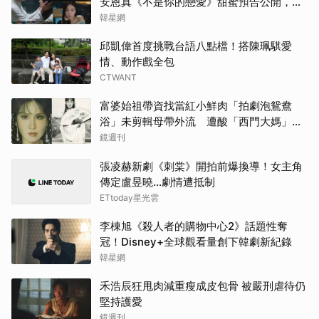
安恩真《不是你的戀愛》甜蜜預告公開，網
友直呼：太期待了！
韓星網
邱凱偉首度挑戰台語八點檔！搭陳珮騏愛
情、動作戲全包
CTWANT
富婆始祖帶資找當紅小鮮肉「拍劇泡鴛鴦
浴」未剪輯母帶外流 遭酸「西門大媽」真
實年齡曝
鏡週刊
張凌赫新劇《刺棠》開拍前爆換導！女主角
傳定盧昱曉…劇情遭抵制
ETtoday星光雲
李棟旭《殺人者的購物中心2》話題性奪
冠！Disney+全球觀看量創下韓劇新紀錄
韓星網
禾浩辰狂甩肉減重瘦成皮包骨 被嚴刑虐待仍
堅持護愛
鏡週刊