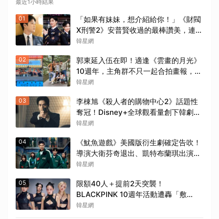
最近1小時結果
01
「如果有妹妹，想介紹給你！」《財閥
X刑警2》安普賢收過的最棒讚美，連哥
哥們都認證的好品格～
韓星網
02
郭東延入伍在即！適逢《雲畫的月光》
10週年，主角群不只一起合拍畫報，還
錄製特別節目
韓星網
03
李棟旭《殺人者的購物中心2》話題性
奪冠！Disney+全球觀看量創下韓劇新
紀錄
韓星網
04
《魷魚遊戲》美國版衍生劇確定告吹！
導演大衛芬奇退出、凱特布蘭琪出演傳
聞也破局
韓星網
05
限額40人＋提前2天突襲！
BLACKPINK 10週年活動遭轟「敷
衍」，YG急證實：4人確定完全體出席
韓星網