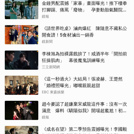
金鐘男配震撼「家暴」畫面曝光！推下樓拳
打腳踢、痛罵「廢物」 孕妻動胎氣醫院爆
激烈衝突
鏡報
《請世界吃桌》滷肉爆紅 陳隨意不藏私公
開食譜！5食材滷出一鍋香
鏡新聞
李棟旭為拍裸露戲拚了！戒酒半年「開拍前
狂操肌肉」 幕後魔鬼訓練曝光
三立新聞網
《這一秒過火》大結局！張凌赫、王楚然
「婚禮照曝光」嘟嘴親親超甜
EBC 東森娛樂
趙今麥認了超嫌棄宋威龍這件事：沒有一次
滿意 爆料《驕陽似我》開場超尷尬！初見
面就上演親密戲
鏡報
《成名在望》第二季預告震撼曝光！李國毅