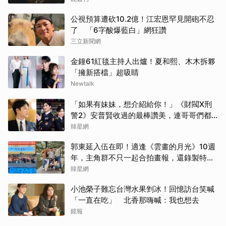
公視預算遭砍10.2億！江宏恩罕見開砲不忍
了 「6字酸爆藍白」網狂讚
三立新聞網
金鐘61紅毯主持人出爐！夏和熙、木木拆夥
「擁新搭檔」超吸睛
Newtalk
「如果有妹妹，想介紹給你！」《財閥X刑
警2》安普賢收過的最棒讚美，連哥哥們都
認證的好品格～
韓星網
郭東延入伍在即！適逢《雲畫的月光》10週
年，主角群不只一起合拍畫報，還錄製特別
節目
韓星網
小池榮子難忘台灣水果剉冰！回憶訪台笑喊
「一直在吃」 北香那嗨喊：我也想去
鏡報