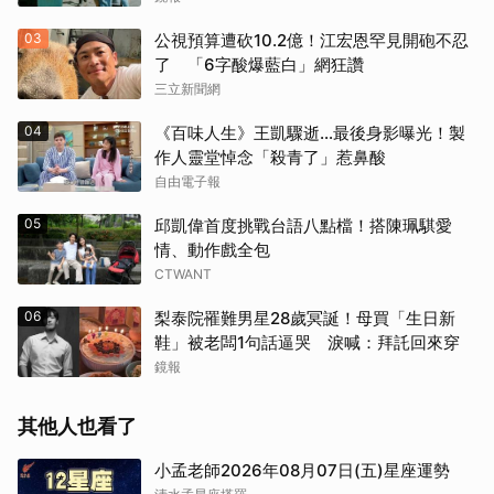
03
公視預算遭砍10.2億！江宏恩罕見開砲不忍
了 「6字酸爆藍白」網狂讚
三立新聞網
04
《百味人生》王凱驟逝…最後身影曝光！製
作人靈堂悼念「殺青了」惹鼻酸
自由電子報
05
邱凱偉首度挑戰台語八點檔！搭陳珮騏愛
情、動作戲全包
CTWANT
06
梨泰院罹難男星28歲冥誕！母買「生日新
鞋」被老闆1句話逼哭 淚喊：拜託回來穿
鏡報
其他人也看了
小孟老師2026年08月07日(五)星座運勢