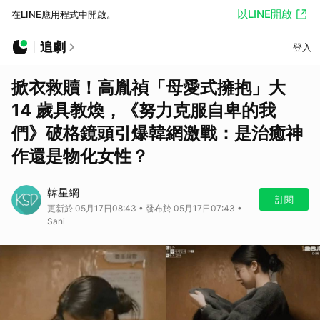
以LINE開啟
在LINE應用程式中開啟。
追劇
登入
掀衣救贖！高胤禎「母愛式擁抱」大
14 歲具教煥，《努力克服自卑的我
們》破格鏡頭引爆韓網激戰：是治癒神
作還是物化女性？
韓星網
訂閱
更新於 05月17日08:43 • 發布於 05月17日07:43 •
Sani