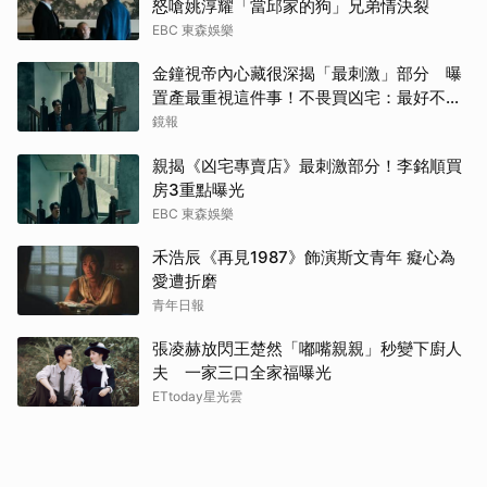
怒嗆姚淳耀「當邱家的狗」兄弟情決裂
EBC 東森娛樂
金鐘視帝內心藏很深揭「最刺激」部分 曝
置產最重視這件事！不畏買凶宅：最好不要
知道
鏡報
親揭《凶宅專賣店》最刺激部分！李銘順買
房3重點曝光
EBC 東森娛樂
禾浩辰《再見1987》飾演斯文青年 癡心為
愛遭折磨
青年日報
張凌赫放閃王楚然「嘟嘴親親」秒變下廚人
夫 一家三口全家福曝光
ETtoday星光雲