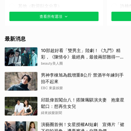
其他（歡迎貼文分享）
許楠
查看所有選項
金武
生田
最新消息
迪麗
10部超好看「雙男主」陸劇！《九門》精
彩，《陳情令》最經典，最後兩部難得一面
Rai
倒好評
beauty美人圈
Jis
男神李棟旭為戲增重8公斤 禁酒半年練到手
抬不起來
朴恩
EBC 東森娛樂
邱凱偉首闖台八！搭陳珮騏演夫妻 抱童星
李星
鬆口：想再生女兒
緯來娛樂新聞
王楚
演藝圈首例！女星授權AI短劇 宣傳片「裙
小栗
下仰拍視角」遭轟擦邊：自降身價