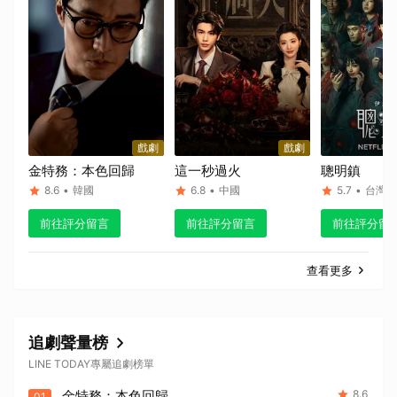
戲劇
戲劇
金特務：本色回歸
這一秒過火
聰明鎮
8.6
•
韓國
6.8
•
中國
5.7
•
台灣
前往評分留言
前往評分留言
前往評分留
查看更多
追劇聲量榜
LINE TODAY專屬追劇榜單
金特務：本色回歸
8.6
01