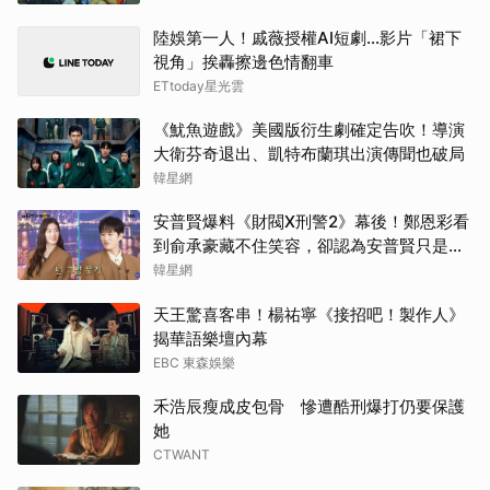
陸娛第一人！戚薇授權AI短劇…影片「裙下
山下
視角」挨轟擦邊色情翻車
ETtoday星光雲
柳樂
《魷魚遊戲》美國版衍生劇確定告吹！導演
田曦
大衛芬奇退出、凱特布蘭琪出演傳聞也破局
韓星網
高允
安普賢爆料《財閥X刑警2》幕後！鄭恩彩看
到俞承豪藏不住笑容，卻認為安普賢只是
楊洋
「搞笑男」
韓星網
蘇志
天王驚喜客串！楊祐寧《接招吧！製作人》
揭華語樂壇內幕
金高
EBC 東森娛樂
傑瑞
禾浩辰瘦成皮包骨 慘遭酷刑爆打仍要保護
她
CTWANT