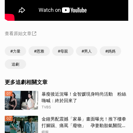
查看原始文章
#力量
#恩雅
#母親
#男人
#媽媽
追劇
更多追劇相關文章
01
暴瘦後近況曝！金智媛現身時尚活動 粉絲
嗨喊：終於回來了
TVBS
02
金鐘男配震撼「家暴」畫面曝光！推下樓拳
打腳踢、痛罵「廢物」 孕妻動胎氣醫院爆
激烈衝突
鏡報