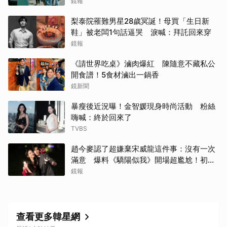
激烈衝突
鏡報
梨泰院罹難男星28歲冥誕！母買「生日新
鞋」被老闆1句話逼哭 淚喊：拜託回來穿
鏡報
《請世界吃桌》滷肉爆紅 陳隨意不藏私公
開食譜！5食材滷出一鍋香
鏡新聞
暴瘦後近況曝！金智媛現身時尚活動 粉絲
嗨喊：終於回來了
TVBS
趙今麥認了超嫌棄宋威龍這件事：沒有一次
滿意 爆料《驕陽似我》開場超尷尬！初見
面就上演親密戲
鏡報
查看更多韓星網