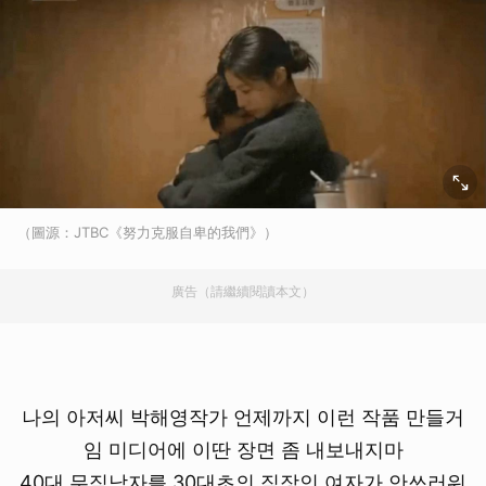
（圖源：JTBC《努力克服自卑的我們》）
廣告（請繼續閱讀本文）
나의 아저씨 박해영작가 언제까지 이런 작품 만들거
임 미디어에 이딴 장면 좀 내보내지마
40대 무직남자를 30대초의 직장인 여자가 안쓰러워