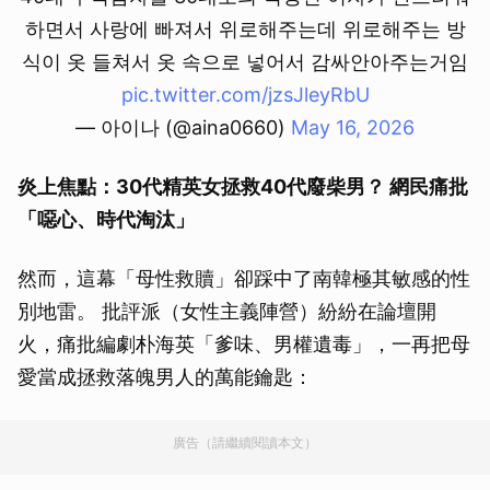
하면서 사랑에 빠져서 위로해주는데 위로해주는 방
식이 옷 들쳐서 옷 속으로 넣어서 감싸안아주는거임
pic.twitter.com/jzsJleyRbU
— 아이나 (@aina0660)
May 16, 2026
炎上焦點：30代精英女拯救40代廢柴男？ 網民痛批
「噁心、時代淘汰」
然而，這幕「母性救贖」卻踩中了南韓極其敏感的性
別地雷。 批評派（女性主義陣營）紛紛在論壇開
火，痛批編劇朴海英「爹味、男權遺毒」，一再把母
愛當成拯救落魄男人的萬能鑰匙：
廣告（請繼續閱讀本文）