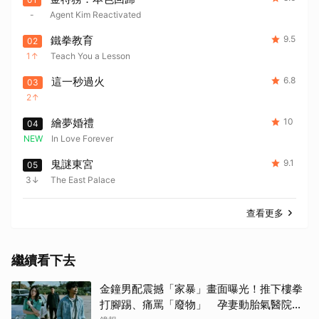
-
Agent Kim Reactivated
鐵拳教育
9.5
02
1
Teach You a Lesson
這一秒過火
6.8
03
2
繪夢婚禮
10
04
NEW
In Love Forever
鬼謎東宮
9.1
05
3
The East Palace
查看更多
繼續看下去
金鐘男配震撼「家暴」畫面曝光！推下樓拳
打腳踢、痛罵「廢物」 孕妻動胎氣醫院爆