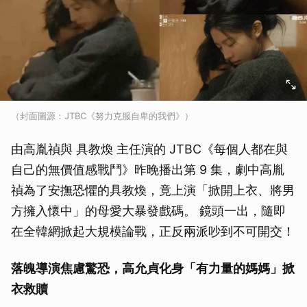
（封面圖源：JTBC《努力克服自卑的我們》）
由高胤禎與 具教煥 主任演的 JTBC《每個人都在與
自己的無價值感戰鬥》昨晚播出第 9 集，劇中高胤
禎為了安撫恐懼的具教煥，竟上演「掀開上衣、將男
方擁入懷中」的母愛大暴發戲碼。 鏡頭一出，隨即
在全韓網掀起大規模論戰，正反兩派吵到不可開交！
落魄導演焦慮驚恐，高允貞化身「有力量的媽媽」掀
衣救贖