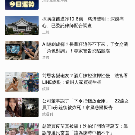
清水孟星座塔羅
採購疫苗遭詐10.6億 慈濟聲明：深感痛
心、已委託律師配合調查
上報
AI短劇成癮？長輩狂追停不下來，子女崩潰
「角色對調」！專家警告恐陷腦腐
造咖
前恩客變砲友？酒店妹控強押性侵 法官看
LINE傻眼：還叫人家買衛生棉
鏡報
公司董事認了「下令把錢放金庫」 22歲女
員工5分鐘後被炸死！家屬悲慟擬告
鏡週刊
慈濟買疫苗真被騙！沈伯洋開嗆蔣萬安：靠
誤導選民當選「該為陳時中抱不平」