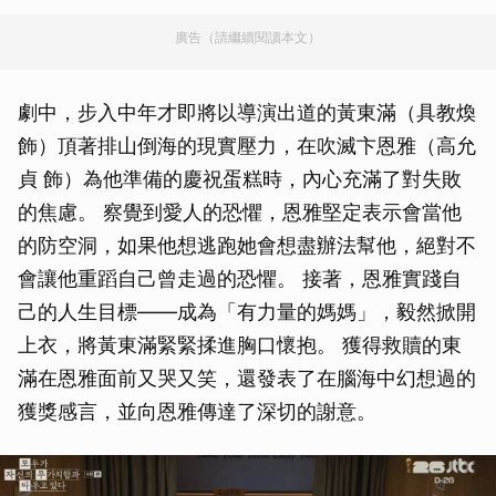
廣告（請繼續閱讀本文）
劇中，步入中年才即將以導演出道的黃東滿（具教煥
飾）頂著排山倒海的現實壓力，在吹滅卞恩雅（高允
貞 飾）為他準備的慶祝蛋糕時，內心充滿了對失敗
的焦慮。 察覺到愛人的恐懼，恩雅堅定表示會當他
的防空洞，如果他想逃跑她會想盡辦法幫他，絕對不
會讓他重蹈自己曾走過的恐懼。 接著，恩雅實踐自
己的人生目標——成為「有力量的媽媽」，毅然掀開
上衣，將黃東滿緊緊揉進胸口懷抱。 獲得救贖的東
滿在恩雅面前又哭又笑，還發表了在腦海中幻想過的
獲獎感言，並向恩雅傳達了深切的謝意。