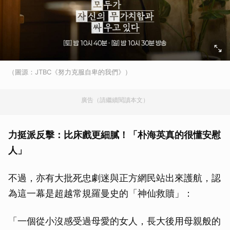
（圖源：JTBC《努力克服自卑的我們》）
廣告（請繼續閱讀本文）
力挺派反擊：比床戲更細膩！「朴海英真的很懂安慰
人」
不過，亦有大批死忠劇迷與正方網民站出來護航，認
為這一幕是超越常規羅曼史的「神仙救贖」：
「一個從小沒感受過母愛的女人，長大後用母親般的