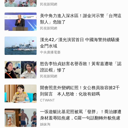
民視新聞網
美中角力進入深水區！謝金河示警「台灣這
類人」危險了
民視新聞網
取消
漢光42／漢光演習首日 中國海警持續騷擾
金門水域
中央廣播電臺
怒告李怡貞妨害名譽吞敗！黃宥嘉遭嗆「認
證訟棍」慘了
民視新聞網
開會照意外變網紅照！女公務員妝容掀2千
則留言 本人怒嗆：化妝有錯嗎
CTWANT
一張遊艇比基尼照被罵「發胖」！喬治娜遭
身材羞辱陷焦慮，C羅一句話翻轉外貌焦慮
姊妹淘