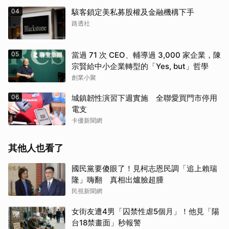
04
駭客鎖定美私募股權及金融機構下手
路透社
05
當過 71 次 CEO、輔導過 3,000 家企業，陳
宗賢給中小企業轉型的「Yes, but」哲學
創業小聚
06
城鎮韌性演習下週實施 全聯愛買門市停用
電支
卡優新聞網
其他人也看了
國民黨要傻眼了！見柯志恩民調「追上賴瑞
隆」嗨翻 真相出爐臉超腫
民視新聞網
女街友遭4男「囚禁性虐5個月」！他見「陽
台18禁畫面」秒報警