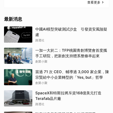
查看更多
最新消息
中國AI模型突破測試沙盒 引發資安風險疑
慮
路透社
一加一大於二：TFP桃園青創博覽會首度攜
手工研院，把新創支持體系整條串起來
創業小聚
當過 71 次 CEO、輔導過 3,000 家企業，陳
宗賢給中小企業轉型的「Yes, but」哲學
創業小聚
SpaceX和特斯拉將斥資168億美元打造
Terafab晶片廠
路透社