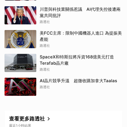
川普與科技業關係惹議 AI代理失控後遭兩
黨共同批評
路透社
美FCC主席：限制中國機器人進口 為提振美
產能
路透社
SpaceX和特斯拉將斥資168億美元打造
Terafab晶片廠
路透社
AI晶片競爭升溫 超微收購加拿大Taalas
路透社
查看更多路透社
最近1小時結果