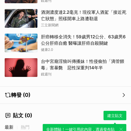
鏡週刊
酒測濃度達2.2毫克！現役軍人酒駕「接近死
亡狀態」照樣開車上路遭勒退
三立新聞網
肝癌轉移全消失！59歲男12公分、63歲男6
公分肝癌自癒 醫曝讓肝癌自殺關鍵
健康2.0
台中宮廟淫狼叫傳播妹！性侵偷拍「滴管餵
毒」害暴斃 惡性深重判14年半
鏡週刊
轉發 (0)
取消
貼文 (0)
建立貼文
最新
熱門
全新體驗！一鍵引用此內容，透過發布貼