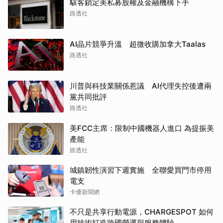
駭客鎖定美私募股權及金融機構下手
路透社
AI晶片競爭升溫 超微收購加拿大Taalas
路透社
川普與科技業關係惹議 AI代理失控後遭兩
黨共同批評
路透社
美FCC主席：限制中國機器人進口 為提振美
產能
路透社
城鎮韌性演習下週實施 全聯愛買門市停用
電支
卡優新聞網
不只是共享行動電源，CHARGESPOT 如何
用技術打造跨國營運與服務體驗