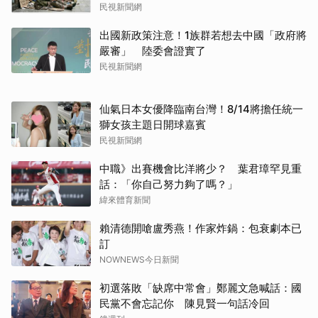
民視新聞網
出國新政策注意！1族群若想去中國「政府將
嚴審」 陸委會證實了
民視新聞網
仙氣日本女優降臨南台灣！8/14將擔任統一
獅女孩主題日開球嘉賓
民視新聞網
中職》出賽機會比洋將少？ 葉君璋罕見重
話：「你自己努力夠了嗎？」
緯來體育新聞
賴清德開嗆盧秀燕！作家炸鍋：包衰劇本已
訂
NOWNEWS今日新聞
初選落敗「缺席中常會」鄭麗文急喊話：國
民黨不會忘記你 陳見賢一句話冷回