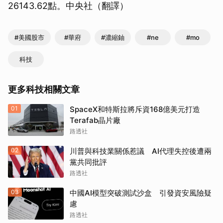
26143.62點。中央社（翻譯）
#美國股市
#華府
#濃縮鈾
#ne
#mo
科技
更多科技相關文章
01
SpaceX和特斯拉將斥資168億美元打造
Terafab晶片廠
路透社
02
川普與科技業關係惹議 AI代理失控後遭兩
黨共同批評
路透社
03
中國AI模型突破測試沙盒 引發資安風險疑
慮
路透社