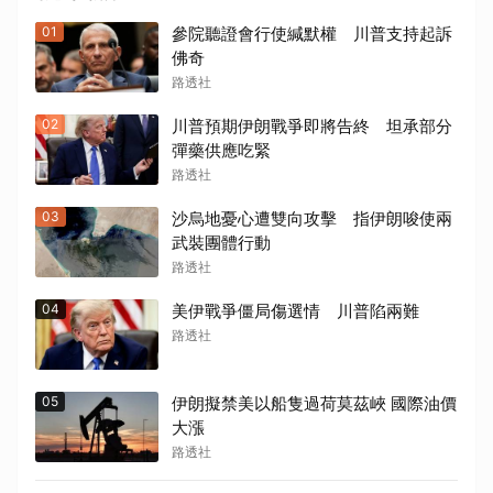
01
參院聽證會行使緘默權 川普支持起訴
佛奇
路透社
02
川普預期伊朗戰爭即將告終 坦承部分
彈藥供應吃緊
路透社
03
沙烏地憂心遭雙向攻擊 指伊朗唆使兩
武裝團體行動
路透社
04
美伊戰爭僵局傷選情 川普陷兩難
路透社
05
伊朗擬禁美以船隻過荷莫茲峽 國際油價
大漲
路透社