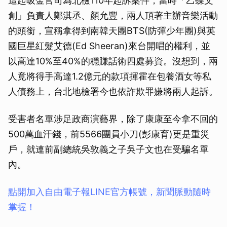
這起吸金官司為北檢110年起訴案件，當時「乙蝶文
創」負責人鄭淇丞、顏允豐，兩人頂著主辦音樂活動
的頭銜，宣稱拿得到南韓天團BTS(防彈少年團)與英
國巨星紅髮艾德(Ed Sheeran)來台開唱的權利，並
以高達10%至40%的穩賺話術四處募資。沒想到，兩
人竟將得手高達1.2億元的款項揮霍在包養酒女等私
人債務上，台北地檢署今也依詐欺罪嫌將兩人起訴。
受害者名單涉足政商演藝界，除了康康至今拿不回的
500萬血汗錢，前5566團員小刀(彭康育)更是重災
戶，就連前副總統吳敦義之子吳子文也在受騙名單
內。
點開加入自由電子報LINE官方帳號，新聞脈動隨時
掌握！