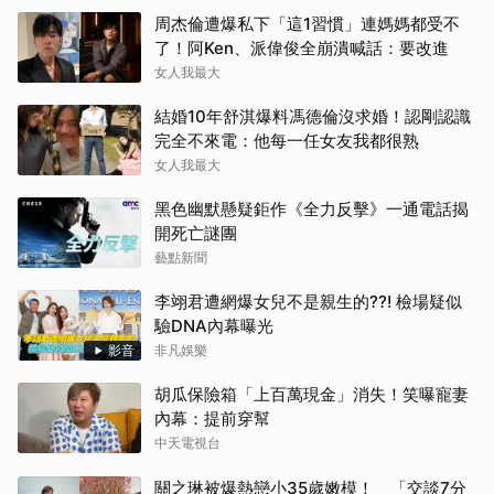
周杰倫遭爆私下「這1習慣」連媽媽都受不
了！阿Ken、派偉俊全崩潰喊話：要改進
女人我最大
結婚10年舒淇爆料馮德倫沒求婚！認剛認識
完全不來電：他每一任女友我都很熟
女人我最大
黑色幽默懸疑鉅作《全力反擊》一通電話揭
開死亡謎團
藝點新聞
李翊君遭網爆女兒不是親生的??! 檢場疑似
驗DNA內幕曝光
影音
非凡娛樂
胡瓜保險箱「上百萬現金」消失！笑曝寵妻
內幕：提前穿幫
中天電視台
關之琳被爆熱戀小35歲嫩模！ 「交談7分