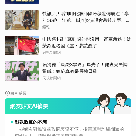
快訊／天后御用化妝師陳聆薇驚傳病逝！享
年56歲 江蕙、孫燕姿演唱會幕後功臣、蔡
健雅崩潰難接受
鏡報
中國祭1招「藏到國外也沒用」富豪急逃！沈
榮欽點名國民黨：夢該醒了
民視新聞網
賴清德「最鐵3票倉」曝光了！他查完民調
驚喊：總統真的是最強母雞
民視新聞網
由 AI 摘要
網友貼文AI摘要
對執政黨的不滿
一些網友對民進黨政府表達不滿，指責其對詐騙問題的
處理不力，並呼籲應該嚴懲詐騙者。