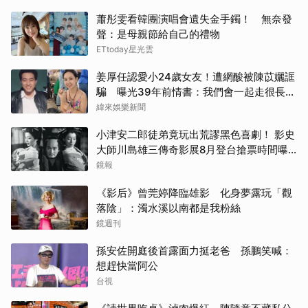
蕭彤雯看韓團演唱會遺失金手鐲！ 無奈發
聲：是母親節給自己的禮物
ETtoday星光雲
姜厚任認愛小24歲女友！遭網酸被陳苡孋誆
騙 曝光39年前情書：我們會一起走很長的
路
緯來娛樂新聞
小津安二郎徒弟竟玩出荒謬黑色喜劇！ 影史
大師川島雄三傳奇影展8月登台搶票時間曝
光
鏡報
《影后》曾莞婷降臨雄影 化身夢露玩「觀
落陰」：濁水溪以南都是我粉絲
鏡週刊
孫安佐開庭後首露面力挺老爸 孫鵬笑喊：
想趕快當阿公
台視