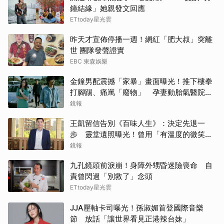
鐘結緣」她親發文回應
ETtoday星光雲
昨天才宣佈停播一週！網紅「肥大叔」突離
世 團隊發聲證實
EBC 東森娛樂
金鐘男配震撼「家暴」畫面曝光！推下樓拳
打腳踢、痛罵「廢物」 孕妻動胎氣醫院爆
激烈衝突
鏡報
王凱留信告別《百味人生》：決定先退一
步 靈堂遺照曝光！曾用「有溫度的微笑」
祝賀母親節快樂
鏡報
九孔鏡頭前淚崩！身障外甥昏迷險喪命 自
責曾閃過「別救了」念頭
ETtoday星光雲
JJA壓軸卡司曝光！孫淑媚首登國際音樂
節 放話「讓世界看見正港辣台妹」