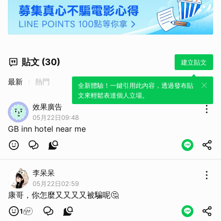
貼文 (30)
建立貼文
最新
熱門
全新體驗！一鍵引用此內容，透過發布貼
文來輕鬆表達個人立場。
效果廣告
05月22日09:48
GB inn hotel near me
李呆呆
05月22日02:59
康哥，你怎麼又又又又被騙呢🤔
1