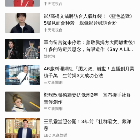
中天電視台
影/高橋文哉將訪台人氣炸裂！《藍色監獄》
5場見面會秒殺 親錄影片喊話台粉
中天電視台
單向留言從未停歇：蕭敬騰揭方大同離世後1
年多的逃避與思念，首唱遺作《Say A Lil
Something》
姊妹淘
46歲料理網紅「肥大叔」離世！直播創月業
績千萬 生前揭3大成功心法
三立新聞網
鄭靚歆曝德籍妻抗低潮2年 宣布接手社群
暫停創作
三立新聞網
王凱靈堂照公開！3年前「社群發文」藏洋
蔥
EBC 東森娛樂