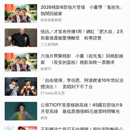
2026桃影6部強片登場 小薰帶「鬼祖先」
熱鬧回娘家
緯來娛樂新聞
快訊／才宣布停播1周！網紅「肥大叔」2天
前最後露臉驚傳離世 粉專證實
三立新聞網
六強片齊聚桃影 小薰《祖先鬼》回桃影娘
家 《長安的荔枝》桃影加映一票難求
鏡週刊
「自由發揮」李伯恩、阿達睽違10年世紀合
體演出！ 竟唱到下不了台
ETtoday星光雲
公視TICFF首度移師高雄！45國百部強片9
月登高雄 最低票價僅85元搶票時間曝光
鏡報
王彩樺談亡母忍不住哽咽！親吐面對酸民心