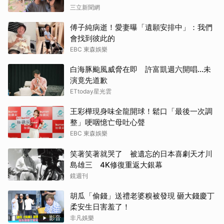
三立新聞網
傅子純病逝！愛妻曝「遺願安排中」：我們
會找到彼此的
EBC 東森娛樂
白海豚颱風威脅在即 許富凱週六開唱...未
演竟先道歉
ETtoday星光雲
王彩樺現身味全龍開球！鬆口「最後一次調
整」哽咽憶亡母吐心聲
EBC 東森娛樂
笑著笑著就哭了 被遺忘的日本喜劇天才川
島雄三 4K修復重返大銀幕
鏡週刊
胡瓜「偷錢」送禮老婆糗被發現 砸大錢慶丁
柔安生日害羞了！
影音
非凡娛樂