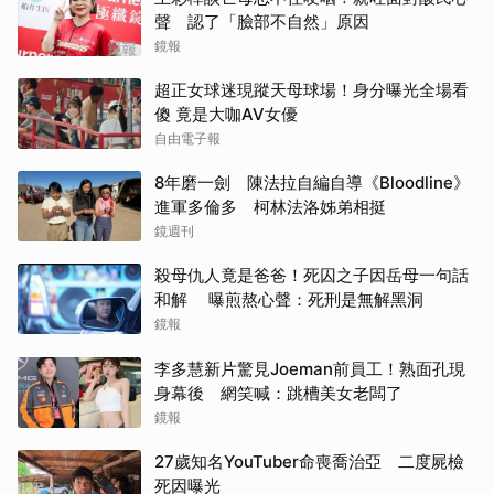
聲 認了「臉部不自然」原因
鏡報
超正女球迷現蹤天母球場！身分曝光全場看
傻 竟是大咖AV女優
自由電子報
8年磨一劍 陳法拉自編自導《Bloodline》
進軍多倫多 柯林法洛姊弟相挺
鏡週刊
殺母仇人竟是爸爸！死囚之子因岳母一句話
和解 曝煎熬心聲：死刑是無解黑洞
鏡報
李多慧新片驚見Joeman前員工！熟面孔現
身幕後 網笑喊：跳槽美女老闆了
鏡報
27歲知名YouTuber命喪喬治亞 二度屍檢
死因曝光