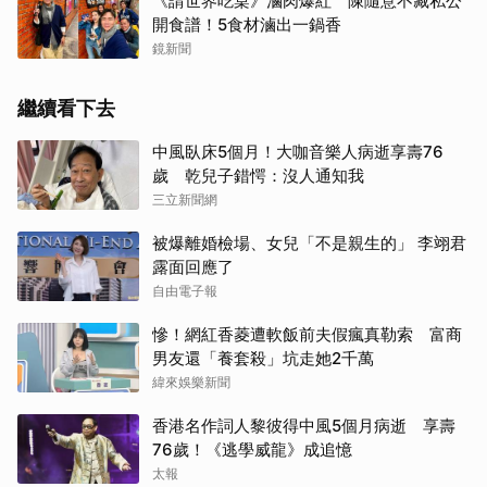
《請世界吃桌》滷肉爆紅 陳隨意不藏私公
開食譜！5食材滷出一鍋香
鏡新聞
繼續看下去
中風臥床5個月！大咖音樂人病逝享壽76
歲 乾兒子錯愕：沒人通知我
三立新聞網
被爆離婚檢場、女兒「不是親生的」 李翊君
露面回應了
自由電子報
慘！網紅香菱遭軟飯前夫假瘋真勒索 富商
男友還「養套殺」坑走她2千萬
緯來娛樂新聞
香港名作詞人黎彼得中風5個月病逝 享壽
76歲！《逃學威龍》成追憶
太報