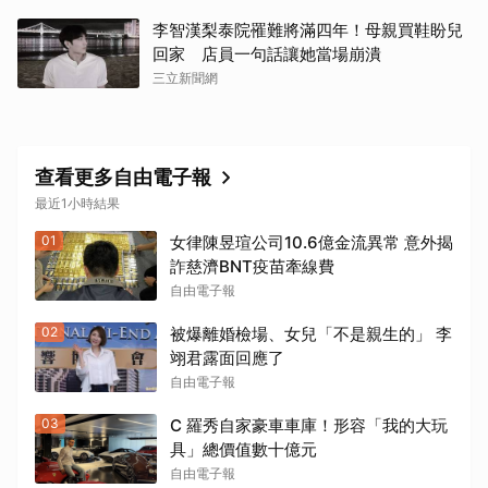
李智漢梨泰院罹難將滿四年！母親買鞋盼兒
回家 店員一句話讓她當場崩潰
三立新聞網
查看更多自由電子報
最近1小時結果
01
女律陳昱瑄公司10.6億金流異常 意外揭
詐慈濟BNT疫苗牽線費
自由電子報
02
被爆離婚檢場、女兒「不是親生的」 李
翊君露面回應了
自由電子報
03
C 羅秀自家豪車車庫！形容「我的大玩
具」總價值數十億元
自由電子報