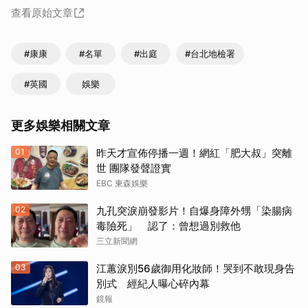
查看原始文章
#康康
#名單
#出庭
#台北地檢署
#英國
娛樂
更多娛樂相關文章
01
昨天才宣佈停播一週！網紅「肥大叔」突離
世 團隊發聲證實
EBC 東森娛樂
02
九孔突淚崩發影片！自爆身障外甥「染腸病
毒險死」 認了：曾想過別救他
三立新聞網
03
江蕙淚別56歲御用化妝師！哭到不敢現身告
別式 經紀人曝心碎內幕
鏡報