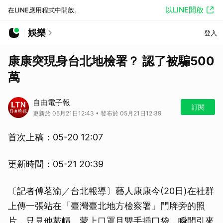
以LINE開啟
在LINE應用程式中開啟。
娛樂
登入
康康突現身台北地檢署？ 認了被騙500
萬
自由電子報
訂閱
更新於 05月21日12:43 • 發布於 05月21日12:39
首次上稿：05-20 12:07
更新時間：05-21 20:39
〔記者傅茗渝／台北報導〕藝人康康今(20日)在社群
上傳一張站在「臺灣臺北地方檢察署」門牌旁的照
片，只見他戴帽、蒙上口罩且雙手插口袋，瞬間引來