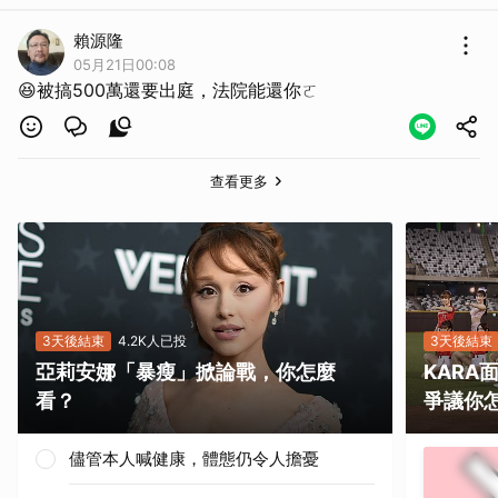
賴源隆
05月21日00:08
😆被搞500萬還要出庭，法院能還你ㄛ
查看更多
3天後結束
4.2K人已投
3天後結束
亞莉安娜「暴瘦」掀論戰，你怎麼
KAR
看？
爭議你
儘管本人喊健康，體態仍令人擔憂