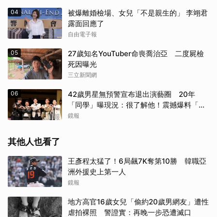
04
被爆離婚檢場、女兒「不是親生的」 李翊君
露面回應了
自由電子報
05
27歲知名YouTuber命喪喬治亞 二度屍檢
死因曝光
三立新聞網
06
42歲男星無預警宣布退出演藝圈 20年
「同學」曝現況：很了解他！震撼爆料「恐
懼」這件事
鏡報
其他人也看了
王彥程太猛了！6局飆7K奪第10勝 韓職亞
洲外援史上第一人
鏡報
地方高官16歲女兒「偷約20歲男網友」遭性
虐拍裸照 警證實：再晚一步恐遭滅口