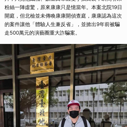
粉絲一陣虛驚，原來康康只是憶當年。本案北院19日
開庭，但北檢並未傳喚康康開偵查庭，康康認為這次
的案件讓他「體驗人生兼反省」，並掀出9年前被騙
走500萬元的演藝圈重大詐騙案。