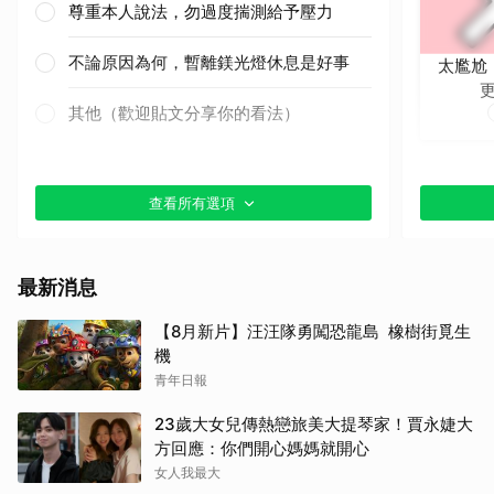
尊重本人說法，勿過度揣測給予壓力
不論原因為何，暫離鎂光燈休息是好事
太尷尬
取消
其他（歡迎貼文分享你的看法）
查看所有選項
最新消息
【8月新片】汪汪隊勇闖恐龍島 橡樹街覓生
機
青年日報
23歲大女兒傳熱戀旅美大提琴家！賈永婕大
方回應：你們開心媽媽就開心
女人我最大