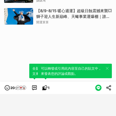
姊妹淘
【8/9-8/15 暖心週運】超級日蝕震撼來襲💥
獅子迎人生新巔峰、天蠍事業運爆棚｜誰將
逆襲成未來半年的大贏家？
開運算算
全新體驗！一鍵引用此內容，透過發布貼
可以轉發或引用此內容至自己的貼文中，
文來輕鬆表達個人立場。
來發表您的評論或觀點。
20
1
類別
服務條款
隱私權政策
服務聲明
© LINE Plus Corporation