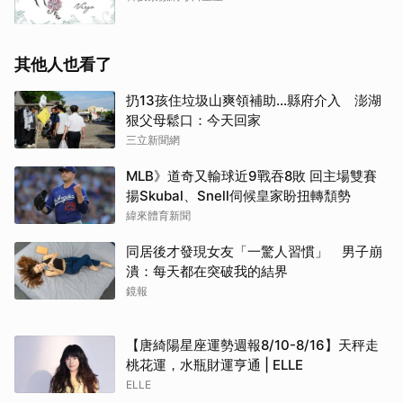
其他人也看了
扔13孩住垃圾山爽領補助…縣府介入 澎湖
狠父母鬆口：今天回家
三立新聞網
MLB》道奇又輸球近9戰吞8敗 回主場雙賽
揚Skubal、Snell伺候皇家盼扭轉頹勢
緯來體育新聞
同居後才發現女友「一驚人習慣」 男子崩
潰：每天都在突破我的結界
鏡報
【唐綺陽星座運勢週報8/10-8/16】天秤走
桃花運，水瓶財運亨通 | ELLE
ELLE