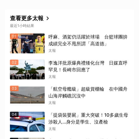
查看更多太報
最近1小時結果
01
呼麻、酒駕仍活躍於球場 台籃球團拚
成績完全不甩所謂「高道德」
太報
02
李逸洋批原爆典禮矮化台灣 日媒直呼
罕見！長崎市回應了
太報
03
「航空母艦級」超級貨櫃輪 在中國舟
山海岸觸礁沉沒中
太報
04
「提袋裝嬰屍」重大突破！10多歲生母
涉殺人...身分是學生、沒產檢
太報