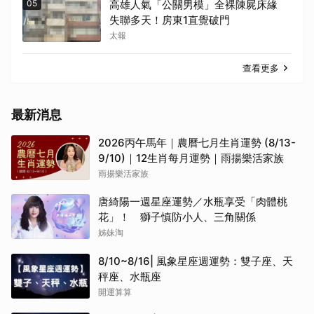
05
高雄人氣「公關男模」全裸陳屍床緣
失聯多天！房東1直覺破門
太報
查看更多
最新消息
2026丙午馬年｜農曆七月生肖運勢 (8/13-
9/10)｜12生肖每月運勢｜雨揚樂活家族
雨揚樂活家族
唐綺陽一週星座運勢／水瓶享受「肉體桃
花」！ 獅子慎防小人、三角關係
姊妹淘
8/10~8/16| 風象星座週運勢：雙子座、天
秤座、水瓶座
開運算算