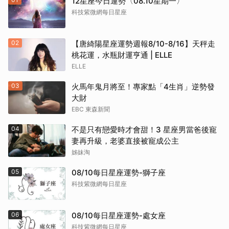
12星座今日運勢〈08.10星期一〉
科技紫微網每日星座
02
【唐綺陽星座運勢週報8/10-8/16】天秤走
桃花運，水瓶財運亨通 | ELLE
ELLE
03
火馬年鬼月將至！專家點「4生肖」逆勢發
大財
EBC 東森新聞
04
不是只有戀愛時才會甜！3 星座男當爸後寵
妻再升級，老婆直接被寵成公主
姊妹淘
05
08/10每日星座運勢-獅子座
科技紫微網每日星座
06
08/10每日星座運勢-處女座
科技紫微網每日星座