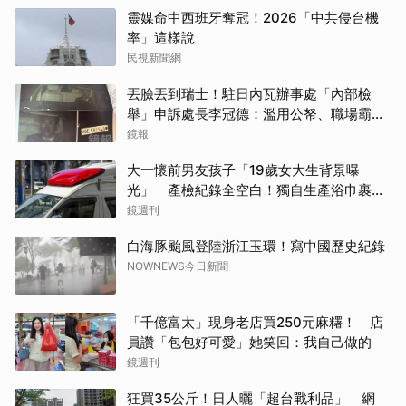
靈媒命中西班牙奪冠！2026「中共侵台機
率」這樣說
民視新聞網
丟臉丟到瑞士！駐日內瓦辦事處「內部檢
舉」申訴處長李冠德：濫用公帑、職場霸
凌、超速仔拒繳罰單 外交部要查了
鏡報
大一懷前男友孩子「19歲女大生背景曝
光」 產檢紀錄全空白！獨自生產浴巾裹嬰
屍藏家5天
鏡週刊
白海豚颱風登陸浙江玉環！寫中國歷史紀錄
NOWNEWS今日新聞
「千億富太」現身老店買250元麻糬！ 店
員讚「包包好可愛」她笑回：我自己做的
鏡週刊
狂買35公斤！日人曬「超台戰利品」 網