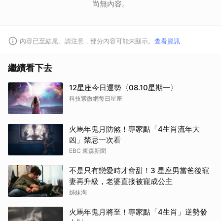
尚無內容。
內容已至結尾。請注意，部分內容可能未顯示。
查看資訊
繼續看下去
12星座今日運勢〈08.10星期一〉
取消
科技紫微網每日星座
火馬年鬼月防煞！專家點「4生肖流年大
凶」禁忌一次看
EBC 東森新聞
不是只有戀愛時才會甜！3 星座男當爸後寵
妻再升級，老婆直接被寵成公主
姊妹淘
火馬年鬼月將至！專家點「4生肖」逆勢發