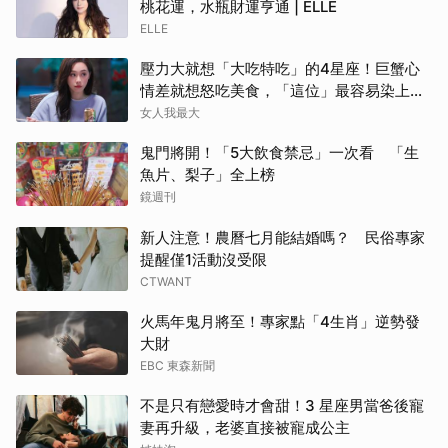
桃花運，水瓶財運亨通 | ELLE
ELLE
壓力大就想「大吃特吃」的4星座！巨蟹心
情差就想怒吃美食，「這位」最容易染上情
緒性進食
女人我最大
鬼門將開！「5大飲食禁忌」一次看 「生
魚片、梨子」全上榜
鏡週刊
新人注意！農曆七月能結婚嗎？ 民俗專家
提醒僅1活動沒受限
CTWANT
火馬年鬼月將至！專家點「4生肖」逆勢發
大財
EBC 東森新聞
不是只有戀愛時才會甜！3 星座男當爸後寵
妻再升級，老婆直接被寵成公主